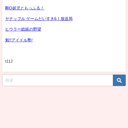
剛Q超児ともっふる！
ヤナッフル ゲームだいすき6！放送局
ヒウラー総統の野望
魁!!アイドル塾!
t112