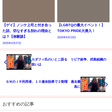
【ゲイ】ノンケ上司と付き合っ
【LGBTQの最大イベント！】
た話、切なすぎる別れの理由と
TOKYO PRIDE大潜入！
は？【体験談】
2025年6月23日
2025年6月27日
カダフィ氏のいとこ語る リビア紛争、武装組織の
狙いは
ＧＷのＪＲ利用者、１０連休効果で２割増 過去最
高に
おすすめの記事