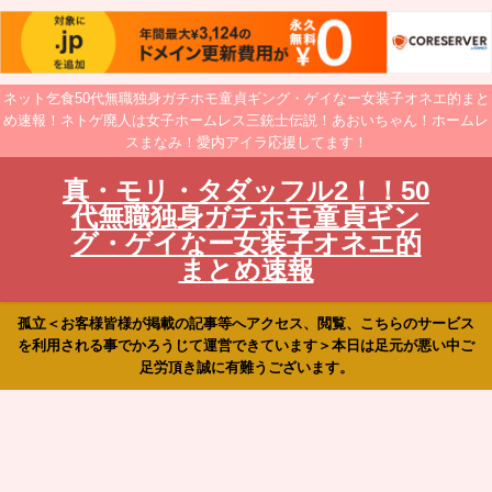
ネット乞食50代無職独身ガチホモ童貞ギング・ゲイなー女装子オネエ的まと
め速報！ネトゲ廃人は女子ホームレス三銃士伝説！あおいちゃん！ホームレ
スまなみ！愛内アイラ応援してます！
真・モリ・タダッフル2！！50
代無職独身ガチホモ童貞ギン
グ・ゲイなー女装子オネエ的
まとめ速報
孤立＜お客様皆様が掲載の記事等へアクセス、閲覧、こちらのサービス
を利用される事でかろうじて運営できています＞本日は足元が悪い中ご
足労頂き誠に有難うございます。