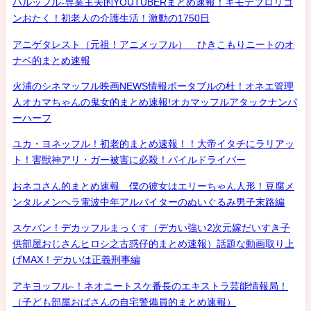
ハルッフル-専業主夫的YOUTUBERまとめ速報！キモデブロリコ
ンおたく！初老人の介護生活！激動の1750日
アニゲタレスト（元祖！アニメッフル） ひきこもりニートのオ
ナベ的まとめ速報
火浦のシネマッフル映画NEWS情報ポータブルの杜！オネエ管理
人オカマちゃんの鬼女的まとめ速報!オカマッフルアタックナンバ
ーハーフ
ユカ・ヨネッフル！初老的まとめ速報！！大帝イタチにラリアッ
ト！害獣神アリ・ガー被害に必殺！パイルドライバー
おネコさん的まとめ速報 僕の彼女はエリーちゃん人形！豆腐メ
ンタルメンヘラ電波中年アルバイターのぬいぐるみ男子末路編
スケバン！デカッフルまっくす（デカい強い2次元嫁だいすき子
供部屋おじさんヒロシ之古惑仔的まとめ速報）話題な動画取り上
げMAX！デカいは正義刑事編
アキヨッフル-！ネオニートスケ番長のエキストラ芸能情報局！
（子ども部屋おばさんの自宅警備員的まとめ速報）