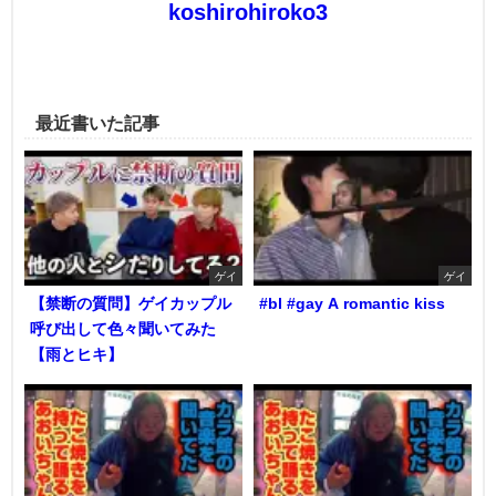
koshirohiroko3
最近書いた記事
ゲイ
ゲイ
【禁断の質問】ゲイカップル
#bl #gay A romantic kiss
呼び出して色々聞いてみた
【雨とヒキ】