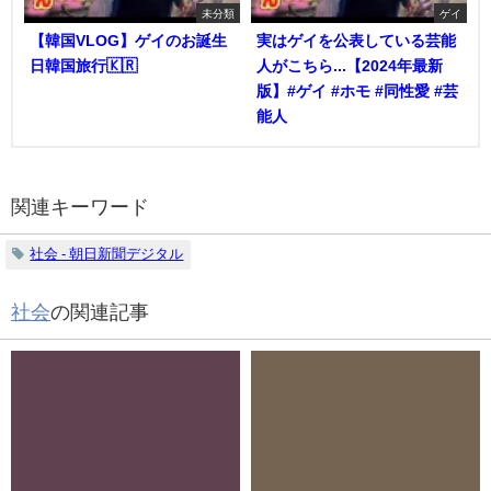
未分類
ゲイ
【韓国VLOG】ゲイのお誕生
実はゲイを公表している芸能
日韓国旅行🇰🇷
人がこちら...【2024年最新
版】#ゲイ #ホモ #同性愛 #芸
能人
関連キーワード
社会 - 朝日新聞デジタル
社会
の関連記事