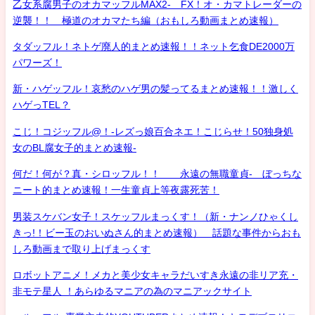
乙女系腐男子のオカマッフルMAX2- FX！オ・カマトレーダーの
逆襲！！ 極道のオカマたち編（おもしろ動画まとめ速報）
タダッフル！ネトゲ廃人的まとめ速報！！ネット乞食DE2000万
パワーズ！
新・ハゲッフル！哀愁のハゲ男の髪ってるまとめ速報！！激しく
ハゲっTEL？
こじ！コジッフル@！-レズっ娘百合ネエ！こじらせ！50独身処
女のBL腐女子的まとめ速報-
何だ！何が？真・シロッフル！！ 永遠の無職童貞- ぼっちな
ニート的まとめ速報！一生童貞上等夜露死苦！
男装スケバン女子！スケッフルまっくす！（新・ナンノひゃくし
きっ!！ビー玉のおいぬさん的まとめ速報） 話題な事件からおも
しろ動画まで取り上げまっくす
ロボットアニメ！メカと美少女キャラだいすき永遠の非リア充・
非モテ星人 ！あらゆるマニアの為のマニアックサイト