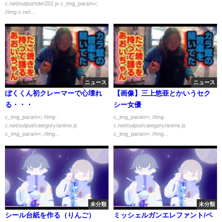
c.net/output/site/202.js c_img_param=;
見せる)
//img-c.net...
ニュース
ニュース
ぼくくん初クレーマーで心壊れ
【画像】三上悠亜とかいうセク
る・・・
シー女優
c_img_param=; //img-
c_img_param=; //img-
c.net/output/category/anime.js
c.net/output/category/anime.js
c_img_param=; //img...
c_img_param=; //img...
未分類
未分類
シール台紙を作る（りんご）
ミッシェルガンエレファント/ペ