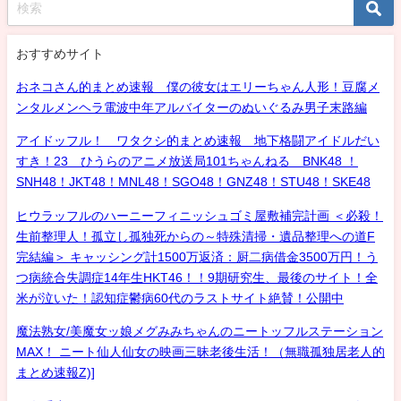
おすすめサイト
おネコさん的まとめ速報 僕の彼女はエリーちゃん人形！豆腐メ
ンタルメンヘラ電波中年アルバイターのぬいぐるみ男子末路編
アイドッフル！ ワタクシ的まとめ速報 地下格闘アイドルだい
すき！23 ひうらのアニメ放送局101ちゃんねる BNK48 ！
SNH48！JKT48！MNL48！SGO48！GNZ48！STU48！SKE48
ヒウラッフルのハーニーフィニッシュゴミ屋敷補完計画 ＜必殺！
生前整理人！孤立し孤独死からの～特殊清掃・遺品整理への道F
完結編＞ キャッシング計1500万返済：厨二病借金3500万円！う
つ病統合失調症14年生HKT46！！9期研究生、最後のサイト！全
米が泣いた！認知症鬱病60代のラストサイト絶賛！公開中
魔法熟女/美魔女ッ娘メグみみちゃんのニートッフルステーション
MAX！ ニート仙人仙女の映画三昧老後生活！（無職孤独居老人的
まとめ速報Z)]