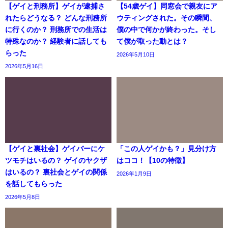
【ゲイと刑務所】ゲイが逮捕さ
【54歳ゲイ】同窓会で親友にア
れたらどうなる？ どんな刑務所
ウティングされた。その瞬間、
に行くのか？ 刑務所での生活は
僕の中で何かが終わった。そし
特殊なのか？ 経験者に話しても
て僕が取った動とは？
らった
2026年5月10日
2026年5月16日
【ゲイと裏社会】ゲイバーにケ
「この人ゲイかも？」見分け方
ツモチはいるの？ ゲイのヤクザ
はココ！【10の特徴】
はいるの？ 裏社会とゲイの関係
2026年1月9日
を話してもらった
2026年5月8日