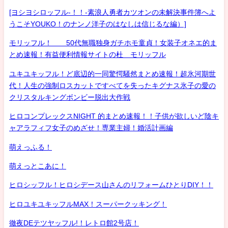
[ヨシヨシロッフル-！！-素浪人勇者カツオンの未解決事件簿へよ
うこそYOUKO！のナンノ洋子のはなしは信じるな編）]
モリッフル！ 50代無職独身ガチホモ童貞！女装子オネエ的ま
とめ速報！有益便利情報サイトの杜 モリッフル
ユキユキッフル！ど底辺的一同驚愕騒然まとめ速報！超氷河期世
代！人生の強制ロスカットですべてを失ったキグナス氷子の愛の
クリスタルキングボンビー脱出大作戦
ヒロコンプレックスNIGHT 的まとめ速報！！子供が欲しいど陰キ
ャアラフィフ女子のめざせ！専業主婦！婚活計画編
萌えっふる！
萌えっとこあに！
ヒロシッフル！ヒロシデース山さんのリフォームひとりDIY！！
ヒロユキユキッフルMAX！スーパークッキング！
徹夜DEテツヤッフル!！レトロ館2号店！