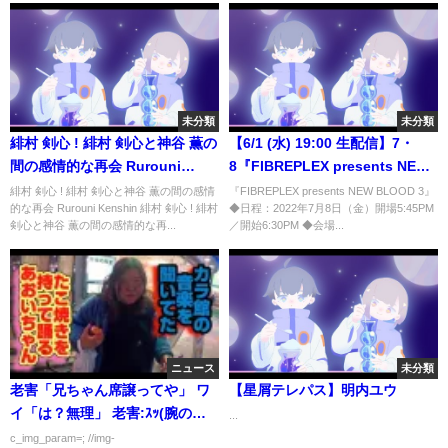
未分類
未分類
緋村 剣心 ! 緋村 剣心と神谷 薫の
【6/1 (水) 19:00 生配信】7・
間の感情的な再会 Rurouni
8『FIBREPLEX presents NEW
Kenshin
BLOOD 3』記者会見
緋村 剣心 ! 緋村 剣心と神谷 薫の間の感情
『FIBREPLEX presents NEW BLOOD 3』
的な再会 Rurouni Kenshin 緋村 剣心 ! 緋村
◆日程：2022年7月8日（金）開場5:45PM
【#STARDOM 】
剣心と神谷 薫の間の感情的な再...
／開始6:30PM ◆会場...
ニュース
未分類
老害「兄ちゃん席譲ってや」 ワ
【星屑テレパス】明内ユウ
イ「は？無理」 老害:ｽｯ(腕の入
...
れ墨見せる) ワイ：ｽｯ(障害手帳
c_img_param=; //img-