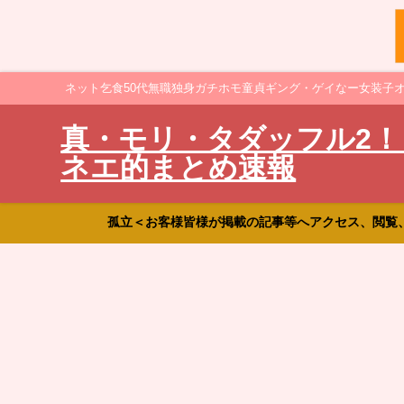
ネット乞食50代無職独身ガチホモ童貞ギング・ゲイなー女装子
真・モリ・タダッフル2！
ネエ的まとめ速報
孤立＜お客様皆様が掲載の記事等へアクセス、閲覧