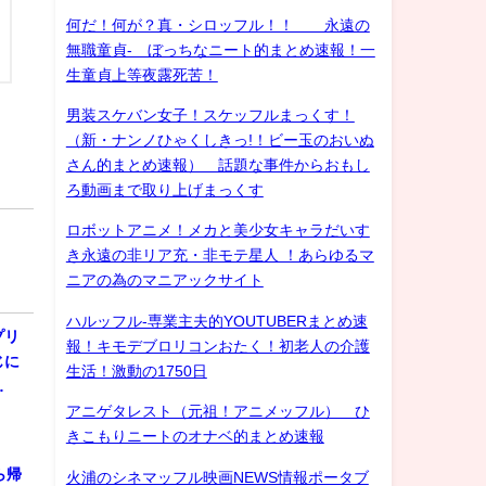
何だ！何が？真・シロッフル！！ 永遠の
無職童貞- ぼっちなニート的まとめ速報！一
生童貞上等夜露死苦！
男装スケバン女子！スケッフルまっくす！
（新・ナンノひゃくしきっ!！ビー玉のおいぬ
さん的まとめ速報） 話題な事件からおもし
ろ動画まで取り上げまっくす
ロボットアニメ！メカと美少女キャラだいす
き永遠の非リア充・非モテ星人 ！あらゆるマ
ニアの為のマニアックサイト
ハルッフル-専業主夫的YOUTUBERまとめ速
プリ
報！キモデブロリコンおたく！初老人の介護
じに
生活！激動の1750日
…
アニゲタレスト（元祖！アニメッフル） ひ
きこもりニートのオナベ的まとめ速報
ら帰
火浦のシネマッフル映画NEWS情報ポータブ