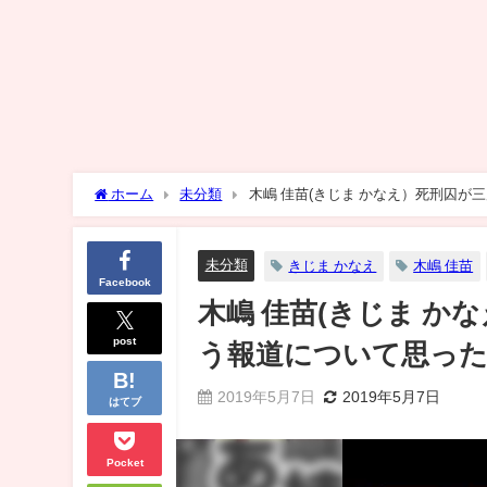
ホーム
未分類
木嶋 佳苗(きじま かなえ）死刑囚
未分類
きじま かなえ
木嶋 佳苗
Facebook
木嶋 佳苗(きじま 
post
う報道について思っ
2019年5月7日
2019年5月7日
はてブ
Pocket