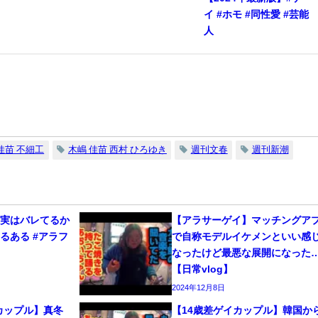
イ #ホモ #同性愛 #芸能
人
佳苗 不細工
木嶋 佳苗 西村 ひろゆき
週刊文春
週刊新潮
、実はバレてるか
【アラサーゲイ】マッチングア
るある #アラフ
で自称モデルイケメンといい感
なったけど最悪な展開になった
【日常vlog】
2024年12月8日
カップル】真冬
【14歳差ゲイカップル】韓国か