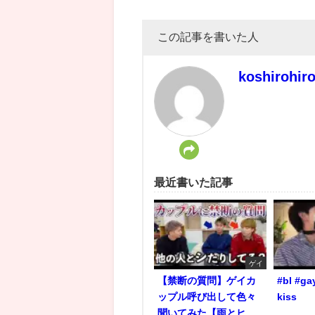
この記事を書いた人
koshirohir
最近書いた記事
ゲイ
【禁断の質問】ゲイカ
#bl #ga
ップル呼び出して色々
kiss
聞いてみた【雨とヒ