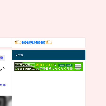
xrea
新潮
い
iroko3