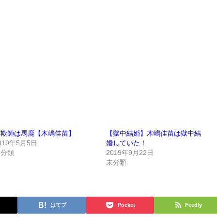
詐欺師は馬鹿【木嶋佳苗】
【獄中結婚】木嶋佳苗は獄中結
019年5月5日
婚していた！
未分類
2019年9月22日
未分類
はてブ
Pocket
Feedly