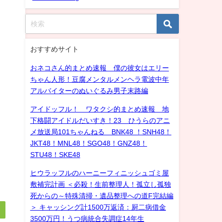
おすすめサイト
おネコさん的まとめ速報 僕の彼女はエリー
ちゃん人形！豆腐メンタルメンヘラ電波中年
アルバイターのぬいぐるみ男子末路編
アイドッフル！ ワタクシ的まとめ速報 地
下格闘アイドルだいすき！23 ひうらのアニ
メ放送局101ちゃんねる BNK48 ！SNH48！
JKT48！MNL48！SGO48！GNZ48！
STU48！SKE48
ヒウラッフルのハーニーフィニッシュゴミ屋
敷補完計画 ＜必殺！生前整理人！孤立し孤独
死からの～特殊清掃・遺品整理への道F完結編
＞ キャッシング計1500万返済：厨二病借金
3500万円！うつ病統合失調症14年生