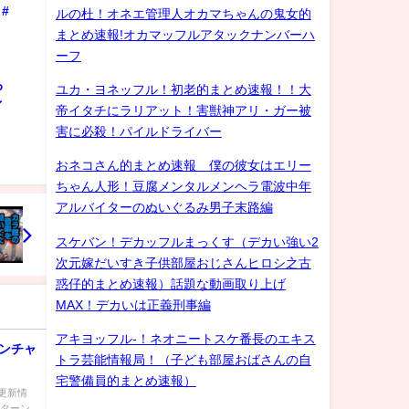
#
ルの杜！オネエ管理人オカマちゃんの鬼女的
まとめ速報!オカマッフルアタックナンバーハ
ーフ
ろ
ユカ・ヨネッフル！初老的まとめ速報！！大
ゲイ
帝イタチにラリアット！害獣神アリ・ガー被
害に必殺！パイルドライバー
おネコさん的まとめ速報 僕の彼女はエリー
ちゃん人形！豆腐メンタルメンヘラ電波中年
アルバイターのぬいぐるみ男子末路編
スケバン！デカッフルまっくす（デカい強い2
次元嫁だいすき子供部屋おじさんヒロシ之古
惑仔的まとめ速報）話題な動画取り上げ
MAX！デカいは正義刑事編
アキヨッフル-！ネオニートスケ番長のエキス
ンチャ
トラ芸能情報局！（子ども部屋おばさんの自
宅警備員的まとめ速報）
更新情
イターン