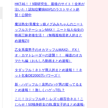
HKT46！！9期研究生、最後のサイト！全米が
泣いた！認知症鬱病60代のラストサイト絶
賛！公開中
魔法熟女/美魔女ッ娘メグみみちゃんのニート
ッフルステーションMAX！ ニート仙人仙女の
映画三昧老後生活！（無職孤独居老人的まと
め速報Z)]
乙女系腐男子のオカマッフルMAX2- FX！
オ・カマトレーダーの逆襲！！ 極道のオカ
マたち編（おもしろ動画まとめ速報）
タダッフル！ネトゲ廃人的まとめ速報！！ネ
ット乞食DE2000万パワーズ！
新・ハゲッフル！哀愁のハゲ男の髪ってるま
とめ速報！！激しくハゲっTEL？
こじ！コジッフル@！-レズっ娘百合ネエ！こ
じらせ！50独身処女のBL腐女子的まとめ速報-