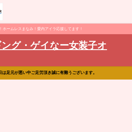
！ホームレスまなみ！愛内アイラ応援してます！
ギング・ゲイなー女装子オ
日は足元が悪い中ご足労頂き誠に有難うございます。