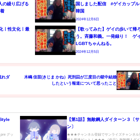
人の繰り広げる
国しました配信 #ゲイカップル 
密着
韓国
2024年12月6日
文化ㅣ性文化ㅣ最
【歌ってみた】ゲイの歩いて帰
う。斉藤和義。一発録り！ 
LGBTちゃんねる。
2024年12月5日
流れダ
木嶋 佳苗(きじま かね）死刑囚が三度目の獄中結婚
したという報道について思ったこと
Style
【第1話】無敵鋼人ダイターン３〔サ
ン〕
le_pre グッ
★★★チャンネル登録でサンライズチャンネル
報を最速ゲット！★★★ 《作品》無敵鋼人ダ