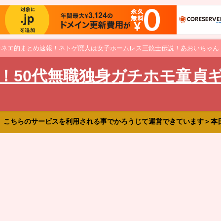
オネエ的まとめ速報！ネトゲ廃人は女子ホームレス三銃士伝説！あおいちゃん
！50代無職独身ガチホモ童貞
、こちらのサービスを利用される事でかろうじて運営できています＞本