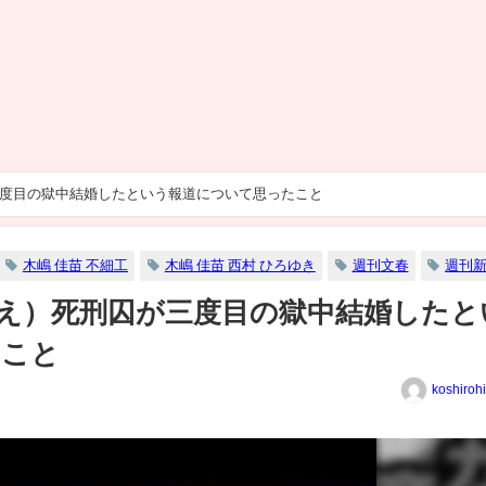
が三度目の獄中結婚したという報道について思ったこと
木嶋 佳苗 不細工
木嶋 佳苗 西村 ひろゆき
週刊文春
週刊
かなえ）死刑囚が三度目の獄中結婚したと
たこと
koshiroh