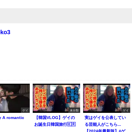
oko3
ゲイ
未分類
ゲイ
y A romantic
【韓国VLOG】ゲイの
実はゲイを公表してい
お誕生日韓国旅行🇰🇷
る芸能人がこちら...
【2024年最新版】#ゲ