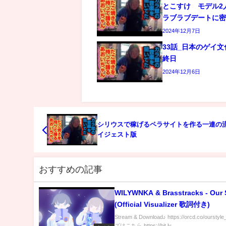
とこすけ モデル2
ラブラブデートに
2024年12月7日
33話_日本のゲイ
終日
2024年12月6日
シリウスで稼げるペラサイトを作る一連の
イジェスト版
おすすめの記事
WILYWNKA & Brasstracks - Our 
(Official Visualizer 歌詞付き)
Stream & Download♪ https://orcd.co/oursty
ズはこちら https://bit.ly...