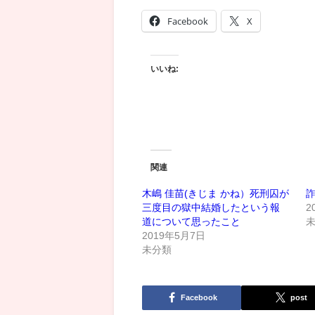
Facebook
X
いいね:
関連
木嶋 佳苗(きじま かね）死刑囚が
三度目の獄中結婚したという報
2
道について思ったこと
2019年5月7日
未分類
Facebook
post