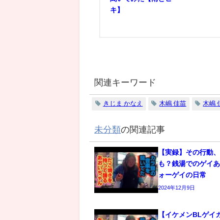
キ】
関連キーワード
きじま かなえ
木嶋 佳苗
木嶋 
未分類
の関連記事
【実録】その行動
も？銭湯でのゲイあ
ォーゲイの日常
2024年12月9日
【イケメンBLゲイ