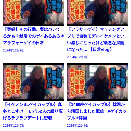
【実録】その行動、実はバレて
【アラサーゲイ】マッチングア
るかも？銭湯でのゲイあるある #
プリで自称モデルイケメンとい
アラフォーゲイの日常
い感じになったけど最悪な展開
になった… 【日常vlog】
2024年12月9日
2024年12月8日
【イケメンBLゲイカップル】真
【14歳差ゲイカップル】韓国か
冬とこすけ モデル2人の繰り広
ら帰国しました配信 #ゲイカッ
げるラブラブデートに密着
プル #韓国
2024年12月7日
2024年12月6日