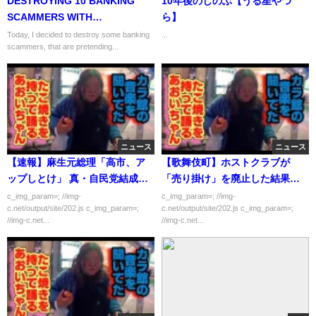
DESTROYING 10 BANKING
10年後のしのぶ【うる星やつ
SCAMMERS WITH
ら】
VeryFun.EXE MALWARE!
Today, I decided to destroy some banking
...
scammers, that are pretending...
ニュース
ニュース
【速報】麻生元総理「高市、ア
【歌舞伎町】ホストクラブが
ップしとけ」 真・自民党結成の
「売り掛け」を廃止した結果ｗ
動き！！！！！
ｗｗｗｗ
c_img_param=; //img-
c_img_param=; //img-
c.net/output/site/202.js c_img_param=;
c.net/output/site/202.js c_img_param=;
//img-c.net...
//img-c.net...