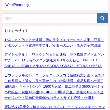
WordPress.org
おすすめサイト
おネコさん的まとめ速報 僕の彼女はエリーちゃん人形！豆腐メ
ンタルメンヘラ電波中年アルバイターのぬいぐるみ男子末路編
アイドッフル！ ワタクシ的まとめ速報 地下格闘アイドルだい
すき！23 ひうらのアニメ放送局101ちゃんねる BNK48 ！
SNH48！JKT48！MNL48！SGO48！GNZ48！STU48！SKE48
ヒウラッフルのハーニーフィニッシュゴミ屋敷補完計画 ＜必殺！
生前整理人！孤立し孤独死からの～特殊清掃・遺品整理への道F
完結編＞ キャッシング計1500万返済：厨二病借金3500万円！う
つ病統合失調症14年生HKT46！！9期研究生、最後のサイト！全
米が泣いた！認知症鬱病60代のラストサイト絶賛！公開中
魔法熟女/美魔女ッ娘メグみみちゃんのニートッフルステーション