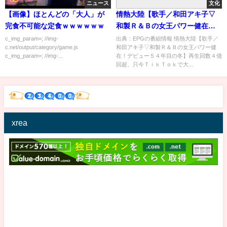
ニュース
文化
【画像】ほとんどの「大人」が
情熱大陸【歌手／和田アキ子▽
完食不可能な定食ｗｗｗｗｗｗ
和製Ｒ＆Ｂの女王パワー健在！
デビュー５４年目の冬】[字]…の
c_img_param=; //img-
出典：EPGの番組情報 情熱大陸【歌手／
c.net/output/category/game.js
和田アキ子▽和製Ｒ＆Ｂの女王パワー健
番組内容解析まとめ
c_img_param=; //img-...
在！デビュー５４年目の冬】再生回数４億
回超、只今ＴｉｋＴｏｋで大...
xrea