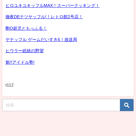
ヒロユキユキッフルMAX！スーパークッキング！
徹夜DEテツヤッフル!！レトロ館2号店！
剛Q超児ともっふる！
ヤナッフル ゲームだいすき6！放送局
ヒウラー総統の野望
魁!!アイドル塾!
t112