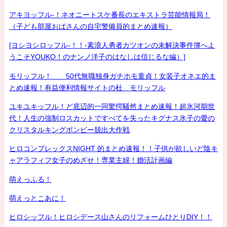
アキヨッフル-！ネオニートスケ番長のエキストラ芸能情報局！
（子ども部屋おばさんの自宅警備員的まとめ速報）
[ヨシヨシロッフル-！！-素浪人勇者カツオンの未解決事件簿へよ
うこそYOUKO！のナンノ洋子のはなしは信じるな編）]
モリッフル！ 50代無職独身ガチホモ童貞！女装子オネエ的ま
とめ速報！有益便利情報サイトの杜 モリッフル
ユキユキッフル！ど底辺的一同驚愕騒然まとめ速報！超氷河期世
代！人生の強制ロスカットですべてを失ったキグナス氷子の愛の
クリスタルキングボンビー脱出大作戦
ヒロコンプレックスNIGHT 的まとめ速報！！子供が欲しいど陰キ
ャアラフィフ女子のめざせ！専業主婦！婚活計画編
萌えっふる！
萌えっとこあに！
ヒロシッフル！ヒロシデース山さんのリフォームひとりDIY！！