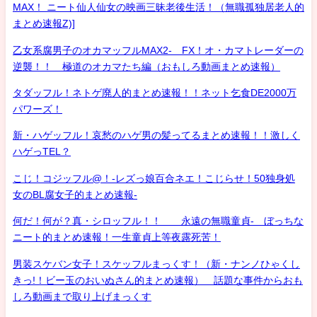
MAX！ ニート仙人仙女の映画三昧老後生活！（無職孤独居老人的
まとめ速報Z)]
乙女系腐男子のオカマッフルMAX2- FX！オ・カマトレーダーの
逆襲！！ 極道のオカマたち編（おもしろ動画まとめ速報）
タダッフル！ネトゲ廃人的まとめ速報！！ネット乞食DE2000万
パワーズ！
新・ハゲッフル！哀愁のハゲ男の髪ってるまとめ速報！！激しく
ハゲっTEL？
こじ！コジッフル@！-レズっ娘百合ネエ！こじらせ！50独身処
女のBL腐女子的まとめ速報-
何だ！何が？真・シロッフル！！ 永遠の無職童貞- ぼっちな
ニート的まとめ速報！一生童貞上等夜露死苦！
男装スケバン女子！スケッフルまっくす！（新・ナンノひゃくし
きっ!！ビー玉のおいぬさん的まとめ速報） 話題な事件からおも
しろ動画まで取り上げまっくす