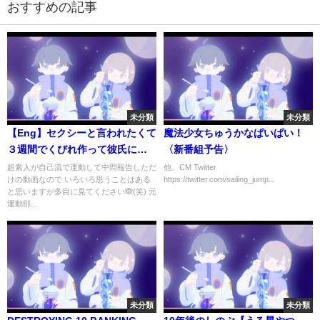
おすすめの記事
未分類
未分類
【Eng】セクシーと言われたくて
魔法少女ちゅうかなぱいぱい！
３週間でくびれ作って彼氏に見
〈新番組予告〉
せてみたら....【日韓/筋トレ】毎
超素人が自己流で運動して中間報告しただ
他、CM Twitter
けの動画なので いろいろ思うことはある
https://twitter.com/sailing_jump...
日３分の運動法公開㊙️
と思いますが多目に見てください🙈(笑) 元
運動部...
未分類
未分類