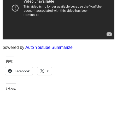
powered by
Auto Youtube Summarize
共有:
Facebook
X
いいね: