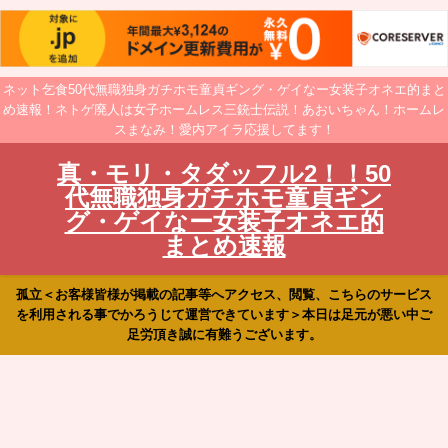
ネット乞食50代無職独身ガチホモ童貞ギング・ゲイなー女装子オネエ的まと
め速報！ネトゲ廃人は女子ホームレス三銃士伝説！あおいちゃん！ホームレ
スまなみ！愛内アイラ応援してます！
真・モリ・タダッフル2！！50
代無職独身ガチホモ童貞ギン
グ・ゲイなー女装子オネエ的
まとめ速報
孤立＜お客様皆様が掲載の記事等へアクセス、閲覧、こちらのサービス
を利用される事でかろうじて運営できています＞本日は足元が悪い中ご
足労頂き誠に有難うございます。