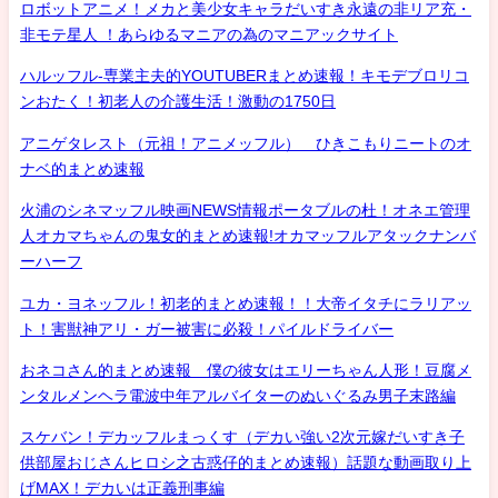
ロボットアニメ！メカと美少女キャラだいすき永遠の非リア充・
非モテ星人 ！あらゆるマニアの為のマニアックサイト
ハルッフル-専業主夫的YOUTUBERまとめ速報！キモデブロリコ
ンおたく！初老人の介護生活！激動の1750日
アニゲタレスト（元祖！アニメッフル） ひきこもりニートのオ
ナベ的まとめ速報
火浦のシネマッフル映画NEWS情報ポータブルの杜！オネエ管理
人オカマちゃんの鬼女的まとめ速報!オカマッフルアタックナンバ
ーハーフ
ユカ・ヨネッフル！初老的まとめ速報！！大帝イタチにラリアッ
ト！害獣神アリ・ガー被害に必殺！パイルドライバー
おネコさん的まとめ速報 僕の彼女はエリーちゃん人形！豆腐メ
ンタルメンヘラ電波中年アルバイターのぬいぐるみ男子末路編
スケバン！デカッフルまっくす（デカい強い2次元嫁だいすき子
供部屋おじさんヒロシ之古惑仔的まとめ速報）話題な動画取り上
げMAX！デカいは正義刑事編