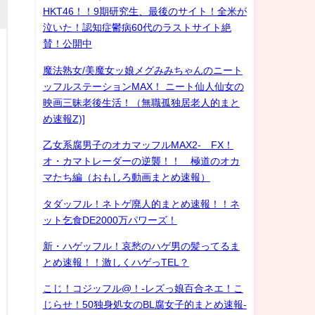
HKT46！！9期研究生、最後のサイト！全米が
泣いた！認知症鬱病60代のラストサイト絶
賛！公開中
魔法熟女/美魔女ッ娘メグみみちゃんのニート
ッフルステーションMAX！ ニート仙人仙女の
映画三昧老後生活！（無職孤独居老人的まと
め速報Z)]
乙女系腐男子のオカマッフルMAX2- FX！
オ・カマトレーダーの逆襲！！ 極道のオカ
マたち編（おもしろ動画まとめ速報）
タダッフル！ネトゲ廃人的まとめ速報！！ネ
ット乞食DE2000万パワーズ！
新・ハゲッフル！哀愁のハゲ男の髪ってるま
とめ速報！！激しくハゲっTEL？
こじ！コジッフル@！-レズっ娘百合ネエ！こ
じらせ！50独身処女のBL腐女子的まとめ速報-