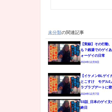
未分類
の関連記事
【実録】その行動
も？銭湯でのゲイあ
ォーゲイの日常
2024年12月9日
【イケメンBLゲイ
とこすけ モデル2
ラブラブデートに
2024年12月7日
33話_日本のゲイ
終日