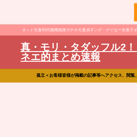
ネット乞食50代無職独身ガチホモ童貞ギング・ゲイなー女装子
真・モリ・タダッフル2！
ネエ的まとめ速報
孤立＜お客様皆様が掲載の記事等へアクセス、閲覧