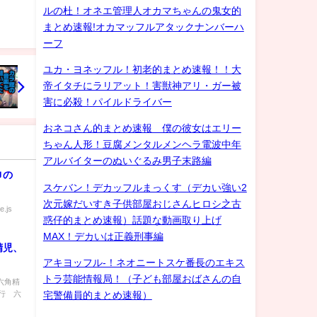
ルの杜！オネエ管理人オカマちゃんの鬼女的
まとめ速報!オカマッフルアタックナンバーハ
ーフ
ユカ・ヨネッフル！初老的まとめ速報！！大
帝イタチにラリアット！害獣神アリ・ガー被
害に必殺！パイルドライバー
おネコさん的まとめ速報 僕の彼女はエリー
ちゃん人形！豆腐メンタルメンヘラ電波中年
アルバイターのぬいぐるみ男子末路編
巾の
スケバン！デカッフルまっくす（デカい強い2
次元嫁だいすき子供部屋おじさんヒロシ之古
e.js
惑仔的まとめ速報）話題な動画取り上げ
MAX！デカいは正義刑事編
精児、
アキヨッフル-！ネオニートスケ番長のエキス
トラ芸能情報局！（子ども部屋おばさんの自
六角精
行 六
宅警備員的まとめ速報）