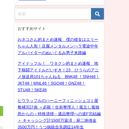
おすすめサイト
おネコさん的まとめ速報 僕の彼女はエリー
ちゃん人形！豆腐メンタルメンヘラ電波中年
アルバイターのぬいぐるみ男子末路編
アイドッフル！ ワタクシ的まとめ速報 地
下格闘アイドルだいすき！23 ひうらのアニ
メ放送局101ちゃんねる BNK48 ！SNH48！
JKT48！MNL48！SGO48！GNZ48！
STU48！SKE48
ヒウラッフルのハーニーフィニッシュゴミ屋
敷補完計画 ＜必殺！生前整理人！孤立し孤独
死からの～特殊清掃・遺品整理への道F完結編
＞ キャッシング計1500万返済：厨二病借金
3500万円！うつ病統合失調症14年生