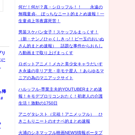
何だ！何が？真・シロッフル！！ 永遠の
無職童貞- ぼっちなニート的まとめ速報！一
生童貞上等夜露死苦！
男装スケバン女子！スケッフルまっくす！
（新・ナンノひゃくしきっ!！ビー玉のおいぬ
さん的まとめ速報） 話題な事件からおもし
ろ動画まで取り上げまっくす
プリ
じに
ロボットアニメ！メカと美少女キャラだいす
…
き永遠の非リア充・非モテ星人 ！あらゆるマ
ニアの為のマニアックサイト
ハルッフル-専業主夫的YOUTUBERまとめ速
ら帰
報！キモデブロリコンおたく！初老人の介護
#
生活！激動の1750日
アニゲタレスト（元祖！アニメッフル） ひ
きこもりニートのオナベ的まとめ速報
ろ
ゲイ
火浦のシネマッフル映画NEWS情報ポータブ