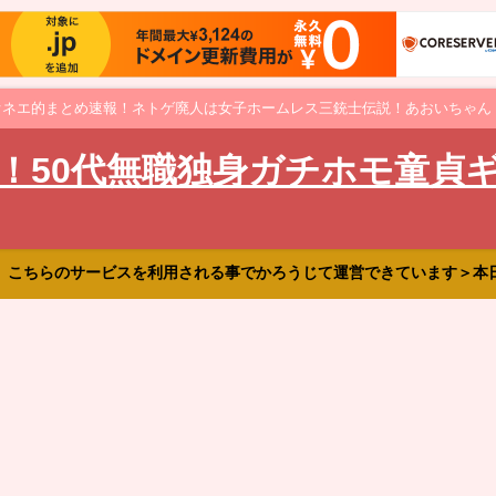
オネエ的まとめ速報！ネトゲ廃人は女子ホームレス三銃士伝説！あおいちゃん
！50代無職独身ガチホモ童貞
、こちらのサービスを利用される事でかろうじて運営できています＞本