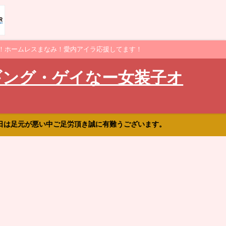
！ホームレスまなみ！愛内アイラ応援してます！
ギング・ゲイなー女装子オ
日は足元が悪い中ご足労頂き誠に有難うございます。