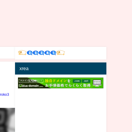
xrea
iroko3