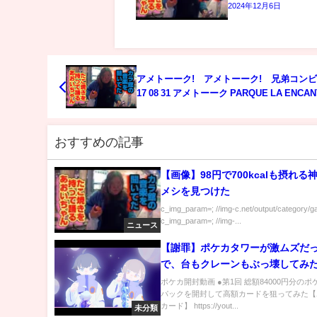
2024年12月6日
アメトーーク! アメトーーク! 兄弟コン
17 08 31 アメトーーク PARQUE LA ENCA
おすすめの記事
【画像】98円で700kcalも摂れる
メシを見つけた
c_img_param=; //img-c.net/output/category/g
c_img_param=; //img-...
ニュース
【謝罪】ポケカタワーが激ムズだ
で、台もクレーンもぶっ壊してみた
レーンゲーム】
ポケカ開封動画 ●第1回 総額84000円分の
パックを開封して高額カードを狙ってみた【
カード】 https://yout...
未分類