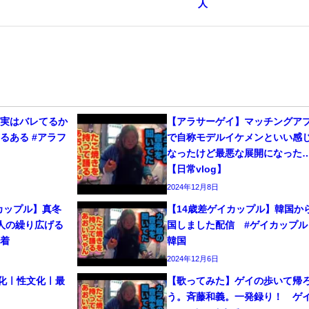
人
、実はバレてるか
【アラサーゲイ】マッチングア
るある #アラフ
で自称モデルイケメンといい感
なったけど最悪な展開になった
【日常vlog】
2024年12月8日
カップル】真冬
【14歳差ゲイカップル】韓国か
人の繰り広げる
国しました配信 #ゲイカップル 
密着
韓国
2024年12月6日
文化ㅣ性文化ㅣ最
【歌ってみた】ゲイの歩いて帰
う。斉藤和義。一発録り！ 