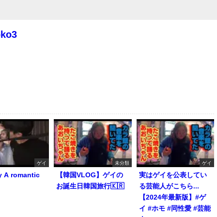
oko3
ゲイ
未分類
ゲイ
y A romantic
【韓国VLOG】ゲイの
実はゲイを公表してい
お誕生日韓国旅行🇰🇷
る芸能人がこちら...
【2024年最新版】#ゲ
イ #ホモ #同性愛 #芸能