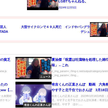
LGBTちゃんねる。
2024年12月5日
ビ芸人
大型サイクロンで４９人死亡 インドやバングラ
NTADA
デシュ
神の貧乏
夏油傑「呪霊は吐瀉物を処理した雑
味」←これ
ame.js
c_img_param=; //img-c.net/output/category/anim
c_img_param=; //img...
ニュース
ったの
有吉くんの正直さんぽ 動画 六角
ww【ク
やす子と北千住でおさんぽ 3月18日
ポケカ未開封
有吉くんの正直さんぽ 2023年3月18日内容：
ポケモン
児、やす子と北千住でおさんぽ出演者：有吉弘
角精児、やす子 ほか......
有吉くんの正直さんぽ