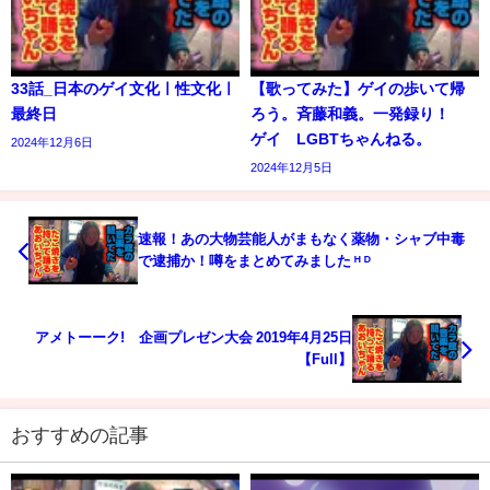
33話_日本のゲイ文化ㅣ性文化ㅣ
【歌ってみた】ゲイの歩いて帰
最終日
ろう。斉藤和義。一発録り！
ゲイ LGBTちゃんねる。
2024年12月6日
2024年12月5日
速報！あの大物芸能人がまもなく薬物・シャブ中毒
で逮捕か！噂をまとめてみました ᴴ ᴰ
アメトーーク! 企画プレゼン大会 2019年4月25日
【Full】
おすすめの記事