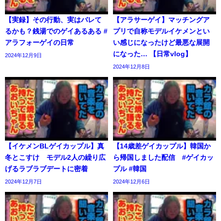
【実録】その行動、実はバレて
【アラサーゲイ】マッチングア
るかも？銭湯でのゲイあるある #
プリで自称モデルイケメンとい
アラフォーゲイの日常
い感じになったけど最悪な展開
になった… 【日常vlog】
2024年12月9日
2024年12月8日
【イケメンBLゲイカップル】真
【14歳差ゲイカップル】韓国か
冬とこすけ モデル2人の繰り広
ら帰国しました配信 #ゲイカッ
げるラブラブデートに密着
プル #韓国
2024年12月7日
2024年12月6日