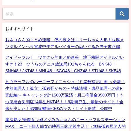
おすすめサイト
おネコさん的まとめ速報 僕の彼女はエリーちゃん人形！豆腐メ
ンタルメンヘラ電波中年アルバイターのぬいぐるみ男子末路編
アイドッフル！ ワタクシ的まとめ速報 地下格闘アイドルだい
すき！23 ひうらのアニメ放送局101ちゃんねる BNK48 ！
SNH48！JKT48！MNL48！SGO48！GNZ48！STU48！SKE48
ヒウラッフルのハーニーフィニッシュゴミ屋敷補完計画 ＜必殺！
生前整理人！孤立し孤独死からの～特殊清掃・遺品整理への道F
完結編＞ キャッシング計1500万返済：厨二病借金3500万円！う
つ病統合失調症14年生HKT46！！9期研究生、最後のサイト！全
米が泣いた！認知症鬱病60代のラストサイト絶賛！公開中
魔法熟女/美魔女ッ娘メグみみちゃんのニートッフルステーション
MAX！ ニート仙人仙女の映画三昧老後生活！（無職孤独居老人的