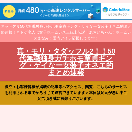
ネット乞食50代無職独身ガチホモ童貞ギング・ゲイなー女装子オネエ的まと
め速報！ネトゲ廃人は女子ホームレス三銃士伝説！あおいちゃん！ホームレ
スまなみ！愛内アイラ応援してます！
真・モリ・タダッフル2！！50
代無職独身ガチホモ童貞ギン
グ・ゲイなー女装子オネエ的
まとめ速報
孤立＜お客様皆様が掲載の記事等へアクセス、閲覧、こちらのサービス
を利用される事でかろうじて運営できています＞本日は足元が悪い中ご
足労頂き誠に有難うございます。