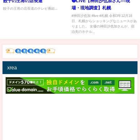
餃子の王将の店長達
🔴LIVE【神田沙也加さん○○現
場・現地調査】札幌
餃子の王将の店長達のテレビ番組...
#神田沙也加 #live #札幌 令和3年12月18
日、札幌からショッキングなニュースがあ
りました。 女優の神田沙也加さんが、宿
泊先のホテル...
xrea