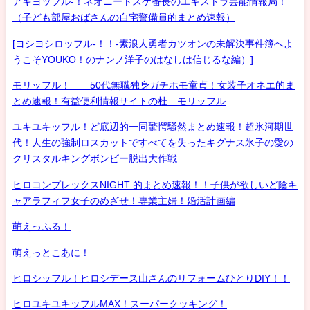
アキヨッフル-！ネオニートスケ番長のエキストラ芸能情報局！
（子ども部屋おばさんの自宅警備員的まとめ速報）
[ヨシヨシロッフル-！！-素浪人勇者カツオンの未解決事件簿へよ
うこそYOUKO！のナンノ洋子のはなしは信じるな編）]
モリッフル！ 50代無職独身ガチホモ童貞！女装子オネエ的ま
とめ速報！有益便利情報サイトの杜 モリッフル
ユキユキッフル！ど底辺的一同驚愕騒然まとめ速報！超氷河期世
代！人生の強制ロスカットですべてを失ったキグナス氷子の愛の
クリスタルキングボンビー脱出大作戦
ヒロコンプレックスNIGHT 的まとめ速報！！子供が欲しいど陰キ
ャアラフィフ女子のめざせ！専業主婦！婚活計画編
萌えっふる！
萌えっとこあに！
ヒロシッフル！ヒロシデース山さんのリフォームひとりDIY！！
ヒロユキユキッフルMAX！スーパークッキング！