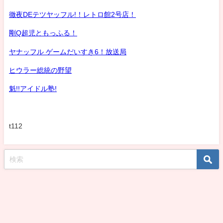
徹夜DEテツヤッフル!！レトロ館2号店！
剛Q超児ともっふる！
ヤナッフル ゲームだいすき6！放送局
ヒウラー総統の野望
魁!!アイドル塾!
t112