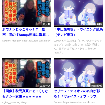
未分類
芸能
所でナンじゃこりゃ！？ 動
「中山競馬場」 - ウイニング競馬
画 雲の滝&amp;熱海に海底遺
（テレビ東京）
跡を発見SP 10月4日
rakuten_design="slide";rakuten_affiliateId="00ed0224.63...
このあと中山10Rは「ジャングルポケット
カップ」で絶対に当てたいと話す斉藤さ
ん。森アナは「セントライ... Source:
https://...
ニュース
映画関係
【画像】秋元真夏にそっくりな
セリーヌ・ディオンの名曲が彩
セクシー女優ｗｗｗｗｗｗ
る！『ヴォイス・オブ・ラブ』
予告＆ポスター解禁
c_img_param=; //img-
Source: https://www.cinemacafe.net/...