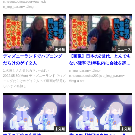
c.net/output/category/game.js
c_img_param=; //img-...
未分類
ニュース
ディズニーランドでハプニング
【画像】日本のZ世代、とんでも
だらけのゲイ２人
ない確率で1年以内に会社を辞め
るｗｗｗｗｗ
1:名無しさん＠おカマいっぱい
c_img_param=; //img-
2022.05.30(Mon) ディズニーランドでハプ
c.net/output/site/202.js c_img_param=;
ニングだらけのゲイ２人って動画が話題ら
//img-c.net...
しいぞ 2:名無し...
未分類
未分類