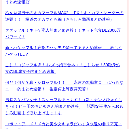
まとめ速報Z)]
乙女系腐男子のオカマッフルMAX2- FX！オ・カマトレーダーの
逆襲！！ 極道のオカマたち編（おもしろ動画まとめ速報）
タダッフル！ネトゲ廃人的まとめ速報！！ネット乞食DE2000万
パワーズ！
新・ハゲッフル！哀愁のハゲ男の髪ってるまとめ速報！！激しく
ハゲっTEL？
こじ！コジッフル@！-レズっ娘百合ネエ！こじらせ！50独身処
女のBL腐女子的まとめ速報-
何だ！何が？真・シロッフル！！ 永遠の無職童貞- ぼっちな
ニート的まとめ速報！一生童貞上等夜露死苦！
男装スケバン女子！スケッフルまっくす！（新・ナンノひゃくし
きっ!！ビー玉のおいぬさん的まとめ速報） 話題な事件からおも
しろ動画まで取り上げまっくす
ロボットアニメ！メカと美少女キャラだいすき永遠の非リア充・