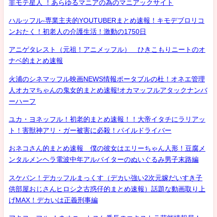
非モテ星人 ！あらゆるマニアの為のマニアックサイト
ハルッフル-専業主夫的YOUTUBERまとめ速報！キモデブロリコ
ンおたく！初老人の介護生活！激動の1750日
アニゲタレスト（元祖！アニメッフル） ひきこもりニートのオ
ナベ的まとめ速報
火浦のシネマッフル映画NEWS情報ポータブルの杜！オネエ管理
人オカマちゃんの鬼女的まとめ速報!オカマッフルアタックナンバ
ーハーフ
ユカ・ヨネッフル！初老的まとめ速報！！大帝イタチにラリアッ
ト！害獣神アリ・ガー被害に必殺！パイルドライバー
おネコさん的まとめ速報 僕の彼女はエリーちゃん人形！豆腐メ
ンタルメンヘラ電波中年アルバイターのぬいぐるみ男子末路編
スケバン！デカッフルまっくす（デカい強い2次元嫁だいすき子
供部屋おじさんヒロシ之古惑仔的まとめ速報）話題な動画取り上
げMAX！デカいは正義刑事編