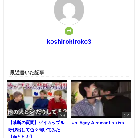
koshirohiroko3
最近書いた記事
ゲイ
ゲイ
【禁断の質問】ゲイカップル
#bl #gay A romantic kiss
呼び出して色々聞いてみた
【雨とヒキ】