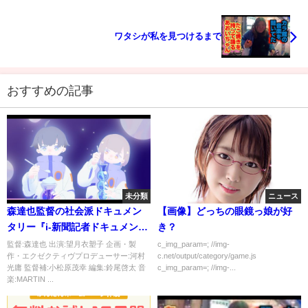
ワタシが私を見つけるまで
おすすめの記事
未分類
ニュース
森達也監督の社会派ドキュメン
【画像】どっちの眼鏡っ娘が好
タリー『i-新聞記者ドキュメン
き？
ト-』予告
監督:森達也 出演:望月衣塑子 企画・製
c_img_param=; //img-
作・エクゼクティヴプロデューサー:河村
c.net/output/category/game.js
光庸 監督補:小松原茂幸 編集:鈴尾啓太 音
c_img_param=; //img-...
楽:MARTIN ...