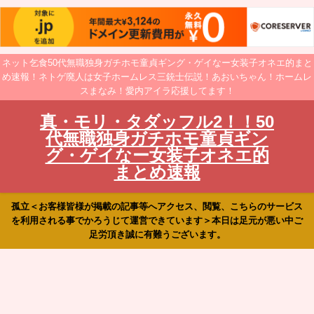
ネット乞食50代無職独身ガチホモ童貞ギング・ゲイなー女装子オネエ的まと
め速報！ネトゲ廃人は女子ホームレス三銃士伝説！あおいちゃん！ホームレ
スまなみ！愛内アイラ応援してます！
真・モリ・タダッフル2！！50
代無職独身ガチホモ童貞ギン
グ・ゲイなー女装子オネエ的
まとめ速報
孤立＜お客様皆様が掲載の記事等へアクセス、閲覧、こちらのサービス
を利用される事でかろうじて運営できています＞本日は足元が悪い中ご
足労頂き誠に有難うございます。