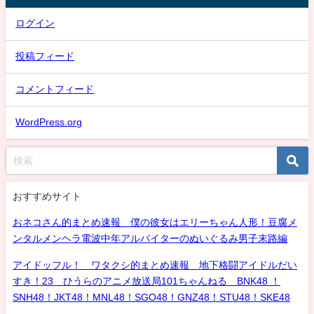
ログイン
投稿フィード
コメントフィード
WordPress.org
おすすめサイト
おネコさん的まとめ速報 僕の彼女はエリーちゃん人形！豆腐メ
ンタルメンヘラ電波中年アルバイターのぬいぐるみ男子末路編
アイドッフル！ ワタクシ的まとめ速報 地下格闘アイドルだい
すき！23 ひうらのアニメ放送局101ちゃんねる BNK48 ！
SNH48！JKT48！MNL48！SGO48！GNZ48！STU48！SKE48