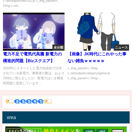
c.net/output/site/202.js c_img_param=;
声優決定
//img-c.net...
未分類
ニュース
電力不足で電気代高騰 新電力の
【画像】JK時代にこれやった事
構造的問題【Bizスクエア】
ない雑魚ｗｗｗｗｗ
2016年にスタートした電力自由化で注目
c_img_param=; //img-
されている新電力。事業者の数は、およそ
c.net/output/category/game.js
700社に増えましたが、新電力はいま構造
c_img_param=; //img-...
的問題に直面しています...
xrea