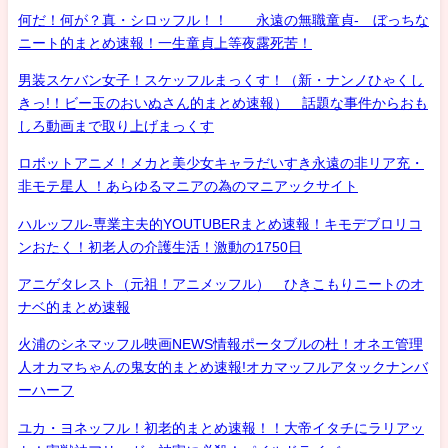
何だ！何が？真・シロッフル！！ 永遠の無職童貞- ぼっちな
ニート的まとめ速報！一生童貞上等夜露死苦！
男装スケバン女子！スケッフルまっくす！（新・ナンノひゃくし
きっ!！ビー玉のおいぬさん的まとめ速報） 話題な事件からおも
しろ動画まで取り上げまっくす
ロボットアニメ！メカと美少女キャラだいすき永遠の非リア充・
非モテ星人 ！あらゆるマニアの為のマニアックサイト
ハルッフル-専業主夫的YOUTUBERまとめ速報！キモデブロリコ
ンおたく！初老人の介護生活！激動の1750日
アニゲタレスト（元祖！アニメッフル） ひきこもりニートのオ
ナベ的まとめ速報
火浦のシネマッフル映画NEWS情報ポータブルの杜！オネエ管理
人オカマちゃんの鬼女的まとめ速報!オカマッフルアタックナンバ
ーハーフ
ユカ・ヨネッフル！初老的まとめ速報！！大帝イタチにラリアッ