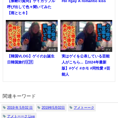
【禁断の質問】ゲイカップル
#bl #gay A romantic kiss
呼び出して色々聞いてみた
【雨とヒキ】
未分類
ゲイ
【韓国VLOG】ゲイのお誕生
実はゲイを公表している芸能
日韓国旅行🇰🇷
人がこちら...【2024年最新
版】#ゲイ #ホモ #同性愛 #芸
能人
関連キーワード
2019 年 5月02 日
2019年5月02日
アメトーーク
アメトーーク Live