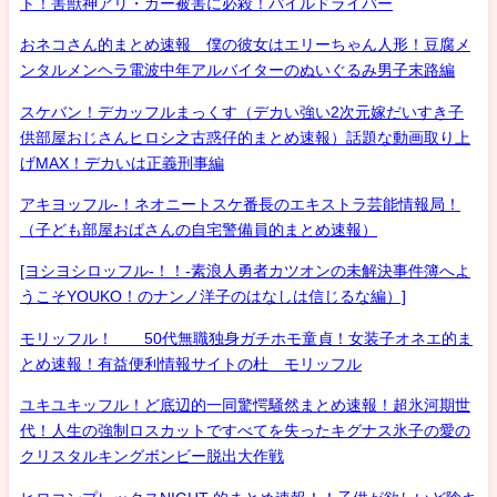
ト！害獣神アリ・ガー被害に必殺！パイルドライバー
おネコさん的まとめ速報 僕の彼女はエリーちゃん人形！豆腐メ
ンタルメンヘラ電波中年アルバイターのぬいぐるみ男子末路編
スケバン！デカッフルまっくす（デカい強い2次元嫁だいすき子
供部屋おじさんヒロシ之古惑仔的まとめ速報）話題な動画取り上
げMAX！デカいは正義刑事編
アキヨッフル-！ネオニートスケ番長のエキストラ芸能情報局！
（子ども部屋おばさんの自宅警備員的まとめ速報）
[ヨシヨシロッフル-！！-素浪人勇者カツオンの未解決事件簿へよ
うこそYOUKO！のナンノ洋子のはなしは信じるな編）]
モリッフル！ 50代無職独身ガチホモ童貞！女装子オネエ的ま
とめ速報！有益便利情報サイトの杜 モリッフル
ユキユキッフル！ど底辺的一同驚愕騒然まとめ速報！超氷河期世
代！人生の強制ロスカットですべてを失ったキグナス氷子の愛の
クリスタルキングボンビー脱出大作戦