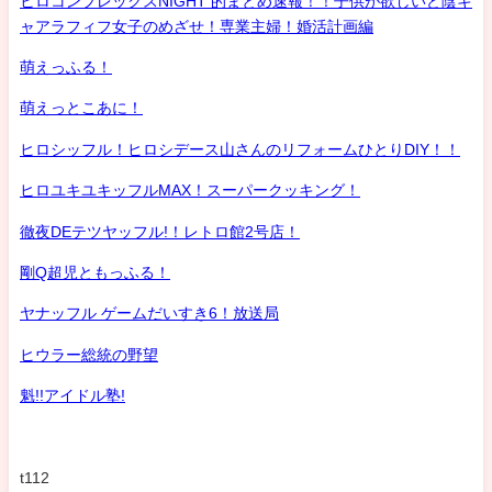
ヒロコンプレックスNIGHT 的まとめ速報！！子供が欲しいど陰キ
ャアラフィフ女子のめざせ！専業主婦！婚活計画編
萌えっふる！
萌えっとこあに！
ヒロシッフル！ヒロシデース山さんのリフォームひとりDIY！！
ヒロユキユキッフルMAX！スーパークッキング！
徹夜DEテツヤッフル!！レトロ館2号店！
剛Q超児ともっふる！
ヤナッフル ゲームだいすき6！放送局
ヒウラー総統の野望
魁!!アイドル塾!
t112