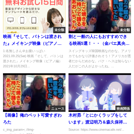
未分類
未分類
映画『そして、バトンは渡され
割と一般の人にもおすすめでき
た』メイキング映像（ピアノ
る映画5選！・・（金バエ真央ち
編）2021年10月29日（金）公開
ゃんにも見て欲しいかもｗ家出
1:名無しさん＠お腹いっぱい
スイングキッズ韓国映画なのかな。アメリ
2021.09.25(Sat) 映画『そして、バトンは
カでもかなり評価されそう！アメリカが悪
レスラーは超絶大コケ！だけど
渡された』メイキング映像（ピアノ編）
者だからだめかな。パク・ヘスは知らない
おもろいわ！『パーフェクト・
2021年10月29日...
人だがこの人がよかったね。...
バディ 最後の約束』
ニュース
映画関係
【画像】俺のペット可愛すぎわ
木村昴「とにかくラップをして
ろた
います」渡辺明乃＆森久保祥太
郎ら、新『シンデレラ』の吹替
c_img_param=; //img-
Source: https://www.cinemacafe.net/...