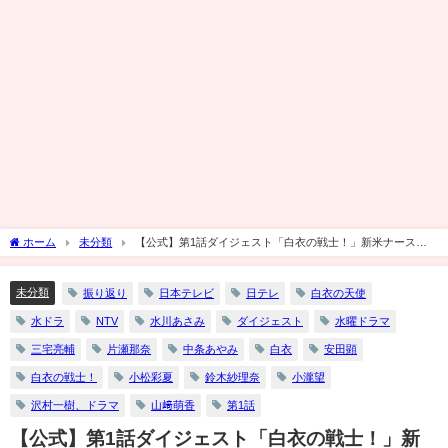
ホーム
未分類
【公式】第1話ダイジェスト「白衣の戦士！」新米ナースは
元ヤン！仕事に恋に奮闘!!痛快コメディ！
未分類
振り返り
日本テレビ
日テレ
白衣の天使
水ドラ
NTV
水川あさみ
ダイジェスト
水曜ドラマ
三宅亮輔
片瀬那奈
中条あやみ
白衣
安田顕
白衣の戦士！
小松彩夏
鈴木紗理奈
小瀧望
沢村一樹、ドラマ
山﨑萌香
第1話
【公式】第1話ダイジェスト「白衣の戦士！」新