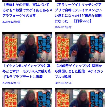
【実録】その行動、実はバレて
【アラサーゲイ】マッチングア
るかも？銭湯でのゲイあるある #
プリで自称モデルイケメンとい
アラフォーゲイの日常
い感じになったけど最悪な展開
になった… 【日常vlog】
2024年12月9日
2024年12月8日
【イケメンBLゲイカップル】真
【14歳差ゲイカップル】韓国か
冬とこすけ モデル2人の繰り広
ら帰国しました配信 #ゲイカッ
げるラブラブデートに密着
プル #韓国
2024年12月7日
2024年12月6日