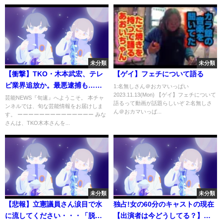
未分類
未分類
【衝撃】TKO・木本武宏、テレ
【ゲイ】フェチについて語る
ビ業界追放か。最悪逮捕も…？
1:名無しさん＠おカマいっぱい
2023.11.13(Mon) 【ゲイ】フェチについて
一体何があったのか。その衝撃
芸能NEWS『旬速』へようこそ。 本チャ
語るって動画が話題らしいぞ 2:名無しさ
ンネルでは、旬な芸能情報をお届けしま
の内容に一同驚愕【芸能】
ん＠おカマいっぱ...
す。 ーーーーーーーーーーーーーー みな
さんは、TKO木本さんを...
未分類
未分類
【悲報】立憲議員さん涙目で水
独占!女の60分のキャストの現在
に流してください・・・「脱糞
【出演者は今どうしてる？】パ