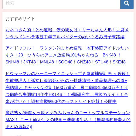
おすすめサイト
おネコさん的まとめ速報 僕の彼女はエリーちゃん人形！豆腐メ
ンタルメンヘラ電波中年アルバイターのぬいぐるみ男子末路編
アイドッフル！ ワタクシ的まとめ速報 地下格闘アイドルだい
すき！23 ひうらのアニメ放送局101ちゃんねる BNK48 ！
SNH48！JKT48！MNL48！SGO48！GNZ48！STU48！SKE48
ヒウラッフルのハーニーフィニッシュゴミ屋敷補完計画 ＜必殺！
生前整理人！孤立し孤独死からの～特殊清掃・遺品整理への道F
完結編＞ キャッシング計1500万返済：厨二病借金3500万円！う
つ病統合失調症14年生HKT46！！9期研究生、最後のサイト！全
米が泣いた！認知症鬱病60代のラストサイト絶賛！公開中
魔法熟女/美魔女ッ娘メグみみちゃんのニートッフルステーション
MAX！ ニート仙人仙女の映画三昧老後生活！（無職孤独居老人的
まとめ速報Z)]