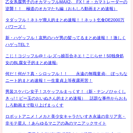
乙女系腐男子のオカマッフルMAX2- FX！オ・カマトレーダーの
逆襲！！ 極道のオカマたち編（おもしろ動画まとめ速報）
タダッフル！ネトゲ廃人的まとめ速報！！ネット乞食DE2000万
パワーズ！
新・ハゲッフル！哀愁のハゲ男の髪ってるまとめ速報！！激しく
ハゲっTEL？
こじ！コジッフル@！-レズっ娘百合ネエ！こじらせ！50独身処
女のBL腐女子的まとめ速報-
何だ！何が？真・シロッフル！！ 永遠の無職童貞- ぼっちな
ニート的まとめ速報！一生童貞上等夜露死苦！
男装スケバン女子！スケッフルまっくす！（新・ナンノひゃくし
きっ!！ビー玉のおいぬさん的まとめ速報） 話題な事件からおも
しろ動画まで取り上げまっくす
ロボットアニメ！メカと美少女キャラだいすき永遠の非リア充・
非モテ星人 ！あらゆるマニアの為のマニアックサイト