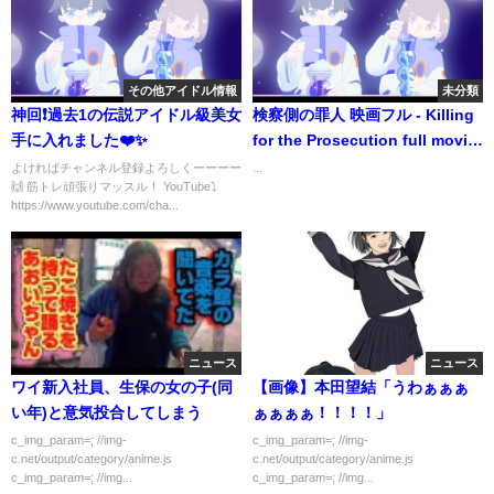
その他アイドル情報
未分類
神回❗️過去1の伝説アイドル級美女
検察側の罪人 映画フル - Killing
手に入れました❤️✨
for the Prosecution full movie
engsub | Japanese movie
よければチャンネル登録よろしくーーーー
...
🙌 筋トレ頑張りマッスル！ YouTube⤵︎
2022
https://www.youtube.com/cha...
ニュース
ニュース
ワイ新入社員、生保の女の子(同
【画像】本田望結「うわぁぁぁ
い年)と意気投合してしまう
ぁぁぁぁ！！！！」
c_img_param=; //img-
c_img_param=; //img-
c.net/output/category/anime.js
c.net/output/category/anime.js
c_img_param=; //img...
c_img_param=; //img...