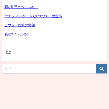
剛Q超児ともっふる！
ヤナッフル ゲームだいすき6！放送局
ヒウラー総統の野望
魁!!アイドル塾!
t112