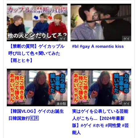
ゲイ
ゲイ
【禁断の質問】ゲイカップル
#bl #gay A romantic kiss
呼び出して色々聞いてみた
【雨とヒキ】
未分類
ゲイ
【韓国VLOG】ゲイのお誕生
実はゲイを公表している芸能
日韓国旅行🇰🇷
人がこちら...【2024年最新
版】#ゲイ #ホモ #同性愛 #芸
能人