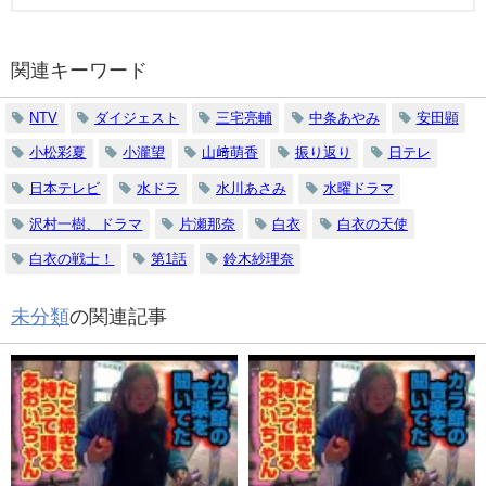
関連キーワード
NTV
ダイジェスト
三宅亮輔
中条あやみ
安田顕
小松彩夏
小瀧望
山﨑萌香
振り返り
日テレ
日本テレビ
水ドラ
水川あさみ
水曜ドラマ
沢村一樹、ドラマ
片瀬那奈
白衣
白衣の天使
白衣の戦士！
第1話
鈴木紗理奈
未分類
の関連記事