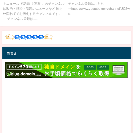
民主党」立憲民主党が大炎上！
ート２
＃ニュース ＃話題 ＃速報 このチャンネル
チャンネル登録はこちら
は政治・経済・話題のニュースなど 国内
⇒https://www.youtube.com/channel/UCSw
「このクソッタレが！」名古屋
外問わずでお伝えするチャンネルです。
s...
の高級焼肉店個室で“人糞”放置
チャンネル登録は↓...
事件が発生 ！
xrea