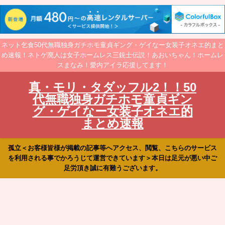
ネット乞食50代無職独身ガチホモ童貞ギング・ゲイなー女装子オネエ的まと
め速報！ネトゲ廃人は女子ホームレス三銃士伝説！あおいちゃん！ホームレ
スまなみ！愛内アイラ応援してます！
真・モリ・タダッフル2！！50
代無職独身ガチホモ童貞ギン
グ・ゲイなー女装子オネエ的
まとめ速報
孤立＜お客様皆様が掲載の記事等へアクセス、閲覧、こちらのサービス
を利用される事でかろうじて運営できています＞本日は足元が悪い中ご
足労頂き誠に有難うございます。