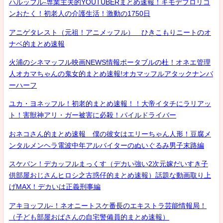
ハルッフル-専業主夫的YOUTUBERまとめ速報！キモデブロリコ
ンおたく！初老人の介護生活！激動の1750日
アニゲタレスト（元祖！アニメッフル） ひきこもりニートのオ
ナベ的まとめ速報
火浦のシネマッフル映画NEWS情報ポータブルの杜！オネエ管理
人オカマちゃんの鬼女的まとめ速報!オカマッフルアタックナンバ
ーハーフ
ユカ・ヨネッフル！初老的まとめ速報！！大帝イタチにラリアッ
ト！害獣神アリ・ガー被害に必殺！パイルドライバー
おネコさん的まとめ速報 僕の彼女はエリーちゃん人形！豆腐メ
ンタルメンヘラ電波中年アルバイターのぬいぐるみ男子末路編
スケバン！デカッフルまっくす（デカい強い2次元嫁だいすき子
供部屋おじさんヒロシ之古惑仔的まとめ速報）話題な動画取り上
げMAX！デカいは正義刑事編
アキヨッフル-！ネオニートスケ番長のエキストラ芸能情報局！
（子ども部屋おばさんの自宅警備員的まとめ速報）