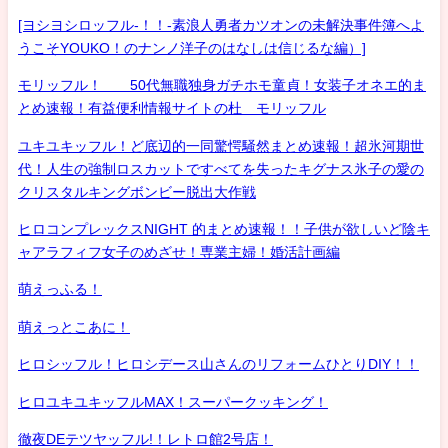
[ヨシヨシロッフル-！！-素浪人勇者カツオンの未解決事件簿へよ
うこそYOUKO！のナンノ洋子のはなしは信じるな編）]
モリッフル！ 50代無職独身ガチホモ童貞！女装子オネエ的ま
とめ速報！有益便利情報サイトの杜 モリッフル
ユキユキッフル！ど底辺的一同驚愕騒然まとめ速報！超氷河期世
代！人生の強制ロスカットですべてを失ったキグナス氷子の愛の
クリスタルキングボンビー脱出大作戦
ヒロコンプレックスNIGHT 的まとめ速報！！子供が欲しいど陰キ
ャアラフィフ女子のめざせ！専業主婦！婚活計画編
萌えっふる！
萌えっとこあに！
ヒロシッフル！ヒロシデース山さんのリフォームひとりDIY！！
ヒロユキユキッフルMAX！スーパークッキング！
徹夜DEテツヤッフル!！レトロ館2号店！