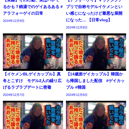
【実録】その行動、実はバレて
【アラサーゲイ】マッチングア
るかも？銭湯でのゲイあるある #
プリで自称モデルイケメンとい
アラフォーゲイの日常
い感じになったけど最悪な展開
になった… 【日常vlog】
2024年12月9日
2024年12月8日
【イケメンBLゲイカップル】真
【14歳差ゲイカップル】韓国か
冬とこすけ モデル2人の繰り広
ら帰国しました配信 #ゲイカッ
げるラブラブデートに密着
プル #韓国
2024年12月7日
2024年12月6日