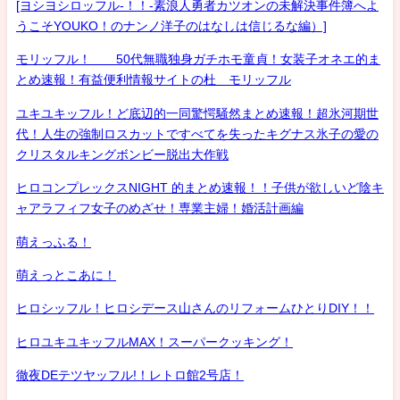
[ヨシヨシロッフル-！！-素浪人勇者カツオンの未解決事件簿へよ
うこそYOUKO！のナンノ洋子のはなしは信じるな編）]
モリッフル！ 50代無職独身ガチホモ童貞！女装子オネエ的ま
とめ速報！有益便利情報サイトの杜 モリッフル
ユキユキッフル！ど底辺的一同驚愕騒然まとめ速報！超氷河期世
代！人生の強制ロスカットですべてを失ったキグナス氷子の愛の
クリスタルキングボンビー脱出大作戦
ヒロコンプレックスNIGHT 的まとめ速報！！子供が欲しいど陰キ
ャアラフィフ女子のめざせ！専業主婦！婚活計画編
萌えっふる！
萌えっとこあに！
ヒロシッフル！ヒロシデース山さんのリフォームひとりDIY！！
ヒロユキユキッフルMAX！スーパークッキング！
徹夜DEテツヤッフル!！レトロ館2号店！