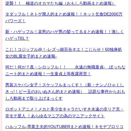
逆襲！！ 極道のオカマたち編（おもしろ動画まとめ速報）
タダッフル！ネトゲ廃人的まとめ速報！！ネット乞食DE2000万
パワーズ！
新・ハゲッフル！哀愁のハゲ男の髪ってるまとめ速報！！激しく
ハゲっTEL？
こじ！コジッフル@！-レズっ娘百合ネエ！こじらせ！50独身処
女のBL腐女子的まとめ速報-
何だ！何が？真・シロッフル！！ 永遠の無職童貞- ぼっちな
ニート的まとめ速報！一生童貞上等夜露死苦！
男装スケバン女子！スケッフルまっくす！（新・ナンノひゃくし
きっ!！ビー玉のおいぬさん的まとめ速報） 話題な事件からおも
しろ動画まで取り上げまっくす
ロボットアニメ！メカと美少女キャラだいすき永遠の非リア充・
非モテ星人 ！あらゆるマニアの為のマニアックサイト
ハルッフル-専業主夫的YOUTUBERまとめ速報！キモデブロリコ