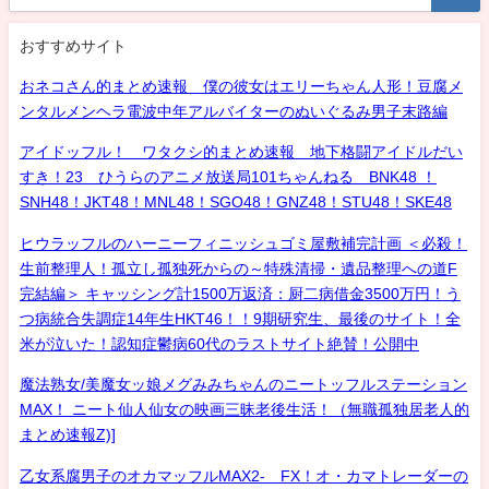
おすすめサイト
おネコさん的まとめ速報 僕の彼女はエリーちゃん人形！豆腐メ
ンタルメンヘラ電波中年アルバイターのぬいぐるみ男子末路編
アイドッフル！ ワタクシ的まとめ速報 地下格闘アイドルだい
すき！23 ひうらのアニメ放送局101ちゃんねる BNK48 ！
SNH48！JKT48！MNL48！SGO48！GNZ48！STU48！SKE48
ヒウラッフルのハーニーフィニッシュゴミ屋敷補完計画 ＜必殺！
生前整理人！孤立し孤独死からの～特殊清掃・遺品整理への道F
完結編＞ キャッシング計1500万返済：厨二病借金3500万円！う
つ病統合失調症14年生HKT46！！9期研究生、最後のサイト！全
米が泣いた！認知症鬱病60代のラストサイト絶賛！公開中
魔法熟女/美魔女ッ娘メグみみちゃんのニートッフルステーション
MAX！ ニート仙人仙女の映画三昧老後生活！（無職孤独居老人的
まとめ速報Z)]
乙女系腐男子のオカマッフルMAX2- FX！オ・カマトレーダーの