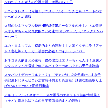
ンおたく！初老人の介護生活！激動の1750日
アニゲタレスト（元祖！アニメッフル） ひきこもりニートのオ
ナベ的まとめ速報
火浦のシネマッフル映画NEWS情報ポータブルの杜！オネエ管理
人オカマちゃんの鬼女的まとめ速報!オカマッフルアタックナンバ
ーハーフ
ユカ・ヨネッフル！初老的まとめ速報！！大帝イタチにラリアッ
ト！害獣神アリ・ガー被害に必殺！パイルドライバー
おネコさん的まとめ速報 僕の彼女はエリーちゃん人形！豆腐メ
ンタルメンヘラ電波中年アルバイターのぬいぐるみ男子末路編
スケバン！デカッフルまっくす（デカい強い2次元嫁だいすき子
供部屋おじさんヒロシ之古惑仔的まとめ速報）話題な動画取り上
げMAX！デカいは正義刑事編
アキヨッフル-！ネオニートスケ番長のエキストラ芸能情報局！
（子ども部屋おばさんの自宅警備員的まとめ速報）