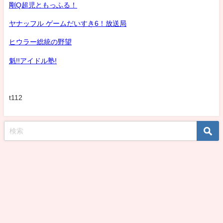
剛Q超児ともっふる！
ヤナッフル ゲームだいすき6！放送局
ヒウラー総統の野望
魁!!アイドル塾!
t112