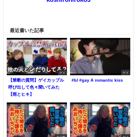
最近書いた記事
ゲイ
ゲイ
【禁断の質問】ゲイカップル
#bl #gay A romantic kiss
呼び出して色々聞いてみた
【雨とヒキ】
未分類
ゲイ