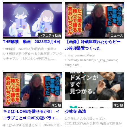
バラエティ動画
ニュース
THE解禁 動画 2023年2月4日
【画像】冷蔵庫壊れたからビー
ル冷却装置つくった
THE解禁 2023年2月4日内容：解禁メ
シ！極限状態で何食べる？出演者：アンタ
c_img_param=; //img-
ッチャブル 滝沢カレン/中間淳太......
c.net/output/site/202.js c_img_param=;
//img-c.net...
未分類
未分類
キミは=LOVEを愛せるか!!! イ
少林寺 高清
コラブこと=LOVEの冠バラエテ
1:名無しさん＠お腹いっぱい
2021.12.08(Wed) 少林寺 高清って動画が
ィ番組 11月5日
キミは=LOVEを愛せるか!!! 2024年11月5