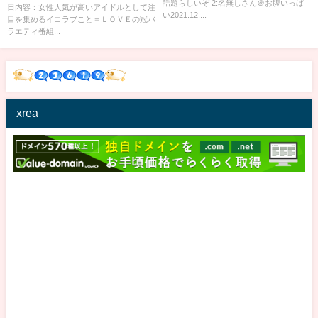
話題らしいぞ 2:名無しさん＠お腹いっぱ
日内容：女性人気が高いアイドルとして注
い2021.12....
目を集めるイコラブこと＝ＬＯＶＥの冠バ
ラエティ番組...
xrea