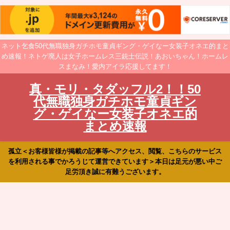
ネット乞食50代無職独身ガチホモ童貞ギング・ゲイなー女装子オネエ的まと
め速報！ネトゲ廃人は女子ホームレス三銃士伝説！あおいちゃん！ホームレ
スまなみ！愛内アイラ応援してます！
真・モリ・タダッフル2！！50
代無職独身ガチホモ童貞ギン
グ・ゲイなー女装子オネエ的
まとめ速報
孤立＜お客様皆様が掲載の記事等へアクセス、閲覧、こちらのサービス
を利用される事でかろうじて運営できています＞本日は足元が悪い中ご
足労頂き誠に有難うございます。