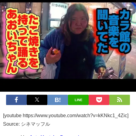
LINE
[youtube https://www.youtube.com/watch?v=kKNkc1_4Zic]
Source: シネマッフル