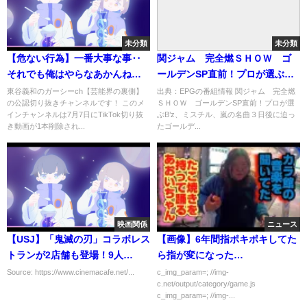
未分類
未分類
【危ない行為】一番大事な事‥
関ジャム 完全燃ＳＨＯＷ ゴ
それでも俺はやらなあかんね
ールデンSP直前！プロが選ぶ
ん‥
B’z、ミスチル、嵐の名曲[字]…
東谷義和のガーシーch【芸能界の裏側】
出典：EPGの番組情報 関ジャム 完全燃
の公認切り抜きチャンネルです！ このメ
ＳＨＯＷ ゴールデンSP直前！プロが選
の番組内容解析まとめ
インチャンネルは7月7日にTikTok切り抜
ぶB’z、ミスチル、嵐の名曲３日後に迫っ
き動画が1本削除され...
たゴールデ...
映画関係
ニュース
【USJ】「鬼滅の刃」コラボレス
【画像】6年間指ポキポキしてた
トランが2店舗も登場！9人
ら指が変になった…
の“柱”全員がオリジナルメニュ
Source: https://www.cinemacafe.net/...
c_img_param=; //img-
c.net/output/category/game.js
ーになって大集結
c_img_param=; //img-...