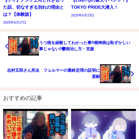
た話、切なすぎる別れの理由と
TOKYO PRIDE大潜入！
は？【体験談】
2025年6月23日
2025年6月27日
うつ病を経験してわかった事‼︎精神病は恥ずかしい
事じゃない‼︎鬱病治し方・克服
志村五郎さん死去 フェルマーの最終定理の証明に
貢献
おすすめの記事