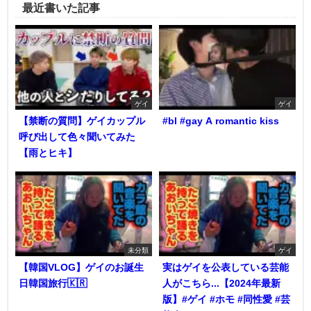
最近書いた記事
ゲイ
ゲイ
【禁断の質問】ゲイカップル
#bl #gay A romantic kiss
呼び出して色々聞いてみた
【雨とヒキ】
未分類
ゲイ
【韓国VLOG】ゲイのお誕生
実はゲイを公表している芸能
日韓国旅行🇰🇷
人がこちら...【2024年最新
版】#ゲイ #ホモ #同性愛 #芸