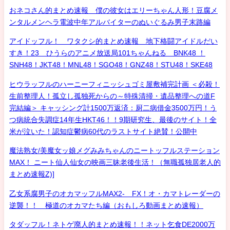
おネコさん的まとめ速報 僕の彼女はエリーちゃん人形！豆腐メ
ンタルメンヘラ電波中年アルバイターのぬいぐるみ男子末路編
アイドッフル！ ワタクシ的まとめ速報 地下格闘アイドルだい
すき！23 ひうらのアニメ放送局101ちゃんねる BNK48 ！
SNH48！JKT48！MNL48！SGO48！GNZ48！STU48！SKE48
ヒウラッフルのハーニーフィニッシュゴミ屋敷補完計画 ＜必殺！
生前整理人！孤立し孤独死からの～特殊清掃・遺品整理への道F
完結編＞ キャッシング計1500万返済：厨二病借金3500万円！う
つ病統合失調症14年生HKT46！！9期研究生、最後のサイト！全
米が泣いた！認知症鬱病60代のラストサイト絶賛！公開中
魔法熟女/美魔女ッ娘メグみみちゃんのニートッフルステーション
MAX！ ニート仙人仙女の映画三昧老後生活！（無職孤独居老人的
まとめ速報Z)]
乙女系腐男子のオカマッフルMAX2- FX！オ・カマトレーダーの
逆襲！！ 極道のオカマたち編（おもしろ動画まとめ速報）
タダッフル！ネトゲ廃人的まとめ速報！！ネット乞食DE2000万