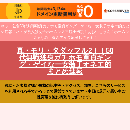
ネット乞食50代無職独身ガチホモ童貞ギング・ゲイなー女装子オネエ的まと
め速報！ネトゲ廃人は女子ホームレス三銃士伝説！あおいちゃん！ホームレ
スまなみ！愛内アイラ応援してます！
真・モリ・タダッフル2！！50
代無職独身ガチホモ童貞ギン
グ・ゲイなー女装子オネエ的
まとめ速報
孤立＜お客様皆様が掲載の記事等へアクセス、閲覧、こちらのサービス
を利用される事でかろうじて運営できています＞本日は足元が悪い中ご
足労頂き誠に有難うございます。