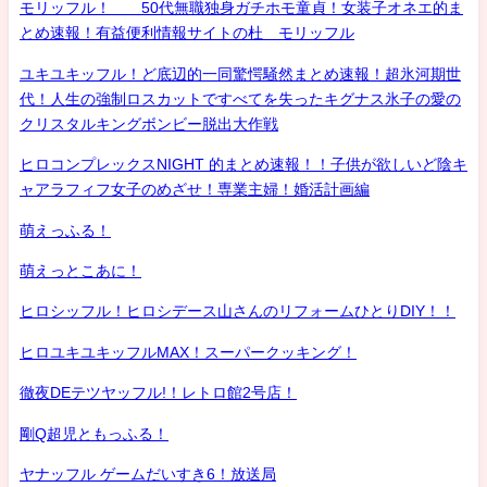
モリッフル！ 50代無職独身ガチホモ童貞！女装子オネエ的ま
とめ速報！有益便利情報サイトの杜 モリッフル
ユキユキッフル！ど底辺的一同驚愕騒然まとめ速報！超氷河期世
代！人生の強制ロスカットですべてを失ったキグナス氷子の愛の
クリスタルキングボンビー脱出大作戦
ヒロコンプレックスNIGHT 的まとめ速報！！子供が欲しいど陰キ
ャアラフィフ女子のめざせ！専業主婦！婚活計画編
萌えっふる！
萌えっとこあに！
ヒロシッフル！ヒロシデース山さんのリフォームひとりDIY！！
ヒロユキユキッフルMAX！スーパークッキング！
徹夜DEテツヤッフル!！レトロ館2号店！
剛Q超児ともっふる！
ヤナッフル ゲームだいすき6！放送局