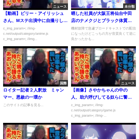
ニュース
未分類
【動画】ビリー・アイリッシュ
晒した社員が大阪王将仙台中田
さん、Мステ出演中に自撮りしま
店のナメクジとブラック体質に
くってタモリ困惑ｗｗｗｗｗ
対して話す配信
c_img_param=; //img-
機材故障で急遽ブロードキャストでの配信
c.net/output/category/anime.js
になったけどこっちの方が音質良くて逆に
c_img_param=; //img...
良かったかも...
国際
ニュース
ロイター記者２人釈放 ミャン
【画像】さやかちゃんの中の
マー、恩赦の一環か
人、助六呼びしてる奴らに警告
ｗｗｗｗｗ
このサイトの記事を見る...
c_img_param=; //img-
c.net/output/category/game.js
c_img_param=; //img-...