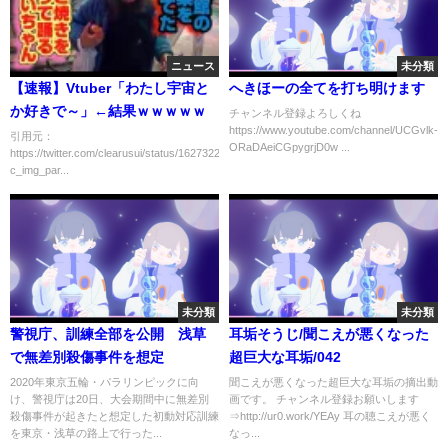
ニュース
未分類
【速報】Vtuber「わたし宇宙と
へきほーの全てを打ち明けます
か好きで～」←結果ｗｗｗｗｗ
チャンネル登録よろしくね
https://www.youtube.com/channel/UCGvlk-
引用元：
ORaDAeiCGpygrjD0w ...
https://twitter.com/clearusui/status/1627322551251910656
c_img_par...
未分類
未分類
警視庁、訓練全部を公開 浅草
耳垢そうじ/聞こえが悪くなった
で無差別殺傷事件を想定
超巨大な耳垢/042
2020年東京五輪・パラリンピックに向
聞こえが悪くなった超巨大な耳垢の摘出動
け、警視庁は20日、大会期間中に無差別
画です。 チャンネル登録お願いします
殺傷事件が起きたと想定した初動対応訓練
⇒http://ur0.work/YEAy 耳の聴こえが悪く
を東京・浅草の路上で行った...
なっ...