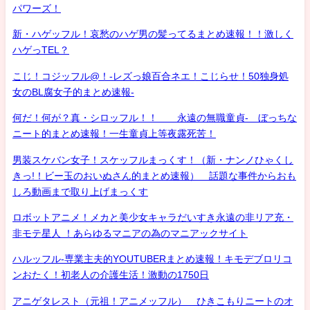
パワーズ！
新・ハゲッフル！哀愁のハゲ男の髪ってるまとめ速報！！激しく
ハゲっTEL？
こじ！コジッフル@！-レズっ娘百合ネエ！こじらせ！50独身処
女のBL腐女子的まとめ速報-
何だ！何が？真・シロッフル！！ 永遠の無職童貞- ぼっちな
ニート的まとめ速報！一生童貞上等夜露死苦！
男装スケバン女子！スケッフルまっくす！（新・ナンノひゃくし
きっ!！ビー玉のおいぬさん的まとめ速報） 話題な事件からおも
しろ動画まで取り上げまっくす
ロボットアニメ！メカと美少女キャラだいすき永遠の非リア充・
非モテ星人 ！あらゆるマニアの為のマニアックサイト
ハルッフル-専業主夫的YOUTUBERまとめ速報！キモデブロリコ
ンおたく！初老人の介護生活！激動の1750日
アニゲタレスト（元祖！アニメッフル） ひきこもりニートのオ