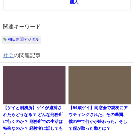
能人
関連キーワード
朝日新聞デジタル
社会
の関連記事
【ゲイと刑務所】ゲイが逮捕さ
【54歳ゲイ】同窓会で親友にア
れたらどうなる？ どんな刑務所
ウティングされた。その瞬間、
に行くのか？ 刑務所での生活は
僕の中で何かが終わった。そし
特殊なのか？ 経験者に話しても
て僕が取った動とは？