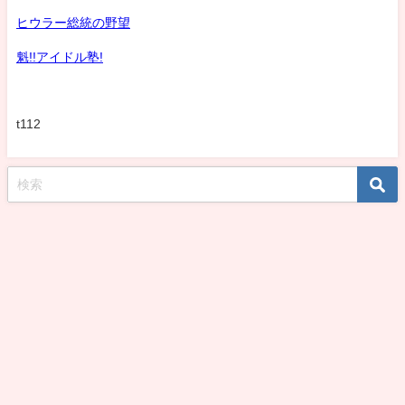
ヒウラー総統の野望
魁!!アイドル塾!
t112