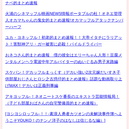
ナベ的まとめ速報
火浦のシネマッフル映画NEWS情報ポータブルの杜！オネエ管理
人オカマちゃんの鬼女的まとめ速報!オカマッフルアタックナンバ
ーハーフ
ユカ・ヨネッフル！初老的まとめ速報！！大帝イタチにラリアッ
ト！害獣神アリ・ガー被害に必殺！パイルドライバー
おネコさん的まとめ速報 僕の彼女はエリーちゃん人形！豆腐メ
ンタルメンヘラ電波中年アルバイターのぬいぐるみ男子末路編
スケバン！デカッフルまっくす（デカい強い2次元嫁だいすき子
供部屋おじさんヒロシ之古惑仔的まとめ速報）話題な動画取り上
げMAX！デカいは正義刑事編
アキヨッフル-！ネオニートスケ番長のエキストラ芸能情報局！
（子ども部屋おばさんの自宅警備員的まとめ速報）
[ヨシヨシロッフル-！！-素浪人勇者カツオンの未解決事件簿へよ
うこそYOUKO！のナンノ洋子のはなしは信じるな編）]