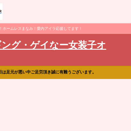
！ホームレスまなみ！愛内アイラ応援してます！
ギング・ゲイなー女装子オ
日は足元が悪い中ご足労頂き誠に有難うございます。