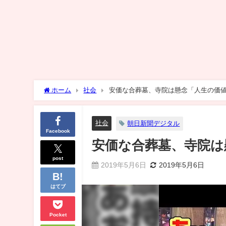
ホーム
社会
安価な合葬墓、寺院は懸念「人生の価
社会
朝日新聞デジタル
Facebook
安価な合葬墓、寺院は
post
2019年5月6日
2019年5月6日
はてブ
Pocket