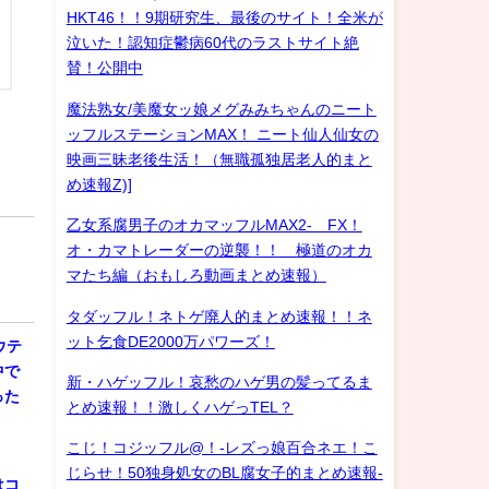
HKT46！！9期研究生、最後のサイト！全米が
泣いた！認知症鬱病60代のラストサイト絶
賛！公開中
魔法熟女/美魔女ッ娘メグみみちゃんのニート
ッフルステーションMAX！ ニート仙人仙女の
映画三昧老後生活！（無職孤独居老人的まと
め速報Z)]
乙女系腐男子のオカマッフルMAX2- FX！
オ・カマトレーダーの逆襲！！ 極道のオカ
マたち編（おもしろ動画まとめ速報）
タダッフル！ネトゲ廃人的まとめ速報！！ネ
ット乞食DE2000万パワーズ！
ウテ
中で
新・ハゲッフル！哀愁のハゲ男の髪ってるま
った
とめ速報！！激しくハゲっTEL？
こじ！コジッフル@！-レズっ娘百合ネエ！こ
じらせ！50独身処女のBL腐女子的まとめ速報-
はコ