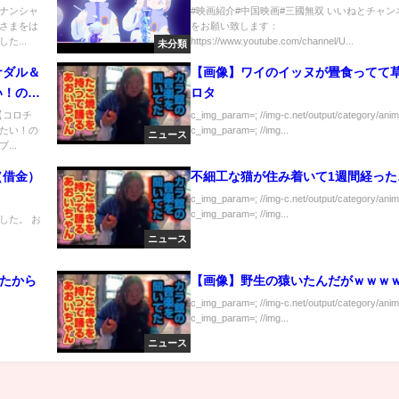
ナンシャ
#映画紹介#中国映画#三國無双 いいねとチャン
さまをは
をお願い致します：
た...
https://www.youtube.com/channel/U...
未分類
ナダル＆
【画像】ワイのイッヌが畳食ってて
い！の
ロタ
【コロチ
c_img_param=; //img-c.net/output/category/anim
たい！の
c_img_param=; //img...
ニュース
..
（借金）
不細工な猫が住み着いて1週間経った
c_img_param=; //img-c.net/output/category/anim
c_img_param=; //img...
した。 お
ニュース
きたから
【画像】野生の猿いたんだがｗｗｗ
c_img_param=; //img-c.net/output/category/anim
c_img_param=; //img...
ニュース