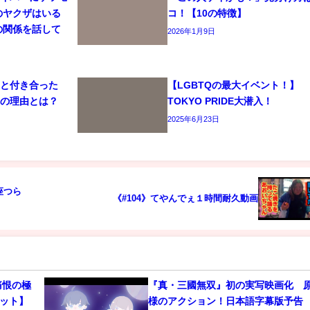
のヤクザはいる
コ！【10の特徴】
の関係を話して
2026年1月9日
司と付き合った
【LGBTQの最大イベント！】
れの理由とは？
TOKYO PRIDE大潜入！
2025年6月23日
座つら
《#104》てやんでぇ１時間耐久動画
痛恨の極
『真・三國無双』初の実写映画化 
カット】
様のアクション！日本語字幕版予告