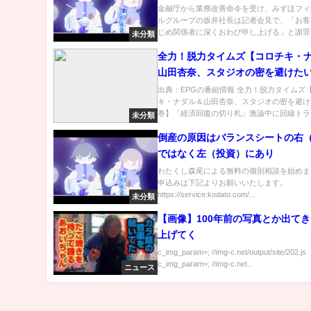
金融庁から業務改善命令を受け、みずほフィ
ルグループの坂井社長は記者会見で、「お客
じめ関係者に深くおわび申し上げる」と謝罪し
未分類
全力！脱力タイムズ【コロチキ・
山田杏奈、スタジオの密を避けた
巻】[字]…の番組内容解析まとめ
出典：EPGの番組情報 全力！脱力タイムズ
キ・ナダル＆山田杏奈、スタジオの密を避け
巻】「経済回復の切り札」激論中に回線トラブ.
未分類
倒産の原因はバランスシートの右
ではなく左（投資）にあり
わたくし森尾による無料の個別相談を始めま
申込みは下記よりお願いいたします。
https://service.kodato.com/...
未分類
【画像】100年前の写真とか出て
上げてく
c_img_param=; //img-c.net/output/site/202.js
c_img_param=; //img-c.net...
ニュース