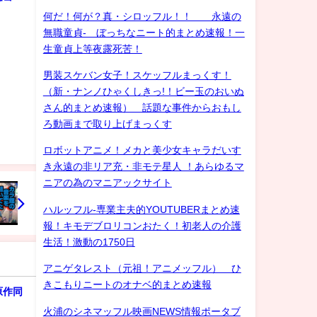
何だ！何が？真・シロッフル！！ 永遠の
無職童貞- ぼっちなニート的まとめ速報！一
生童貞上等夜露死苦！
男装スケバン女子！スケッフルまっくす！
（新・ナンノひゃくしきっ!！ビー玉のおいぬ
さん的まとめ速報） 話題な事件からおもし
ろ動画まで取り上げまっくす
ロボットアニメ！メカと美少女キャラだいす
き永遠の非リア充・非モテ星人 ！あらゆるマ
ニアの為のマニアックサイト
ハルッフル-専業主夫的YOUTUBERまとめ速
報！キモデブロリコンおたく！初老人の介護
生活！激動の1750日
アニゲタレスト（元祖！アニメッフル） ひ
きこもりニートのオナベ的まとめ速報
原作同
火浦のシネマッフル映画NEWS情報ポータブ