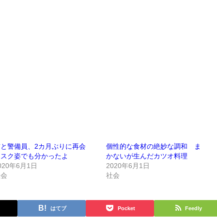
猫と警備員、2カ月ぶりに再会
個性的な食材の絶妙な調和 ま
マスク姿でも分かったよ
かないが生んだカツオ料理
020年6月1日
2020年6月1日
社会
社会
はてブ
Pocket
Feedly