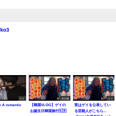
oko3
ゲイ
未分類
ゲイ
y A romantic
【韓国VLOG】ゲイの
実はゲイを公表してい
お誕生日韓国旅行🇰🇷
る芸能人がこちら...