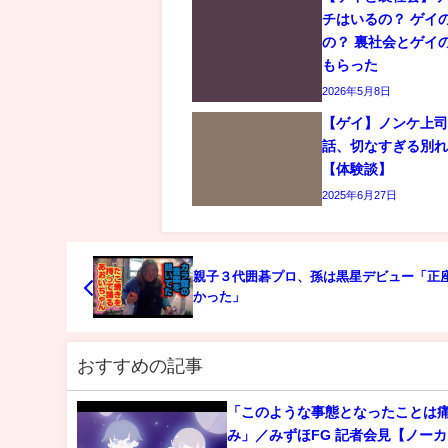
チはいるの？ ゲイ
の？ 裏社会とゲイ
もらった
2026年5月8日
【ゲイ】ノンケ上
話、切なすぎる別
【体験談】
2025年6月27日
親子３代囲碁プロ、孫は黒星デビュー「正
かった」
おすすめの記事
「このような事態となったことは
み」／みずほFG 記者会見【ノー