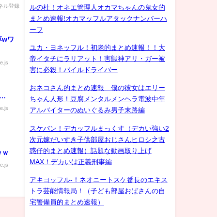
ネル登録
ルの杜！オネエ管理人オカマちゃんの鬼女的
まとめ速報!オカマッフルアタックナンバーハ
ーフ
草wワ
ユカ・ヨネッフル！初老的まとめ速報！！大
帝イタチにラリアット！害獣神アリ・ガー被
e.js
害に必殺！パイルドライバー
おネコさん的まとめ速報 僕の彼女はエリー
…
ちゃん人形！豆腐メンタルメンヘラ電波中年
e.js
アルバイターのぬいぐるみ男子末路編
スケバン！デカッフルまっくす（デカい強い2
次元嫁だいすき子供部屋おじさんヒロシ之古
惑仔的まとめ速報）話題な動画取り上げ
ｗｗ
MAX！デカいは正義刑事編
e.js
アキヨッフル-！ネオニートスケ番長のエキス
トラ芸能情報局！（子ども部屋おばさんの自
宅警備員的まとめ速報）