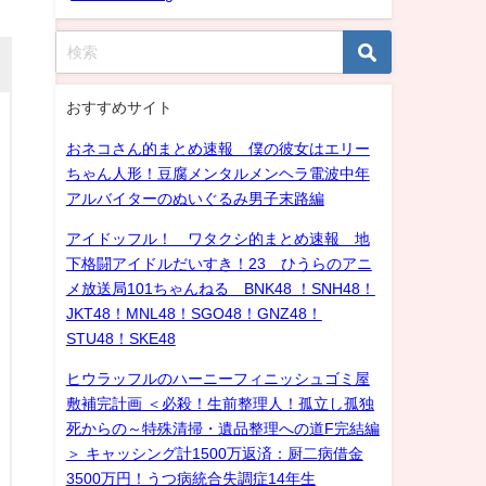
おすすめサイト
おネコさん的まとめ速報 僕の彼女はエリー
ちゃん人形！豆腐メンタルメンヘラ電波中年
アルバイターのぬいぐるみ男子末路編
アイドッフル！ ワタクシ的まとめ速報 地
下格闘アイドルだいすき！23 ひうらのアニ
メ放送局101ちゃんねる BNK48 ！SNH48！
JKT48！MNL48！SGO48！GNZ48！
STU48！SKE48
ヒウラッフルのハーニーフィニッシュゴミ屋
敷補完計画 ＜必殺！生前整理人！孤立し孤独
死からの～特殊清掃・遺品整理への道F完結編
＞ キャッシング計1500万返済：厨二病借金
3500万円！うつ病統合失調症14年生