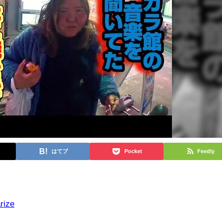
はてブ
Pocket
Feedly
rize