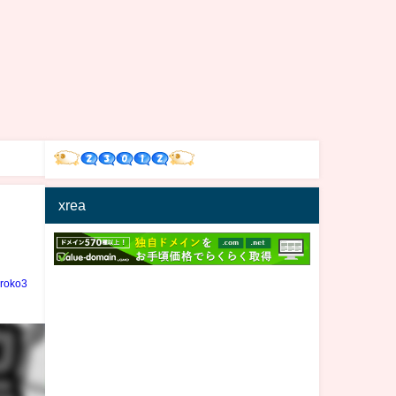
xrea
iroko3