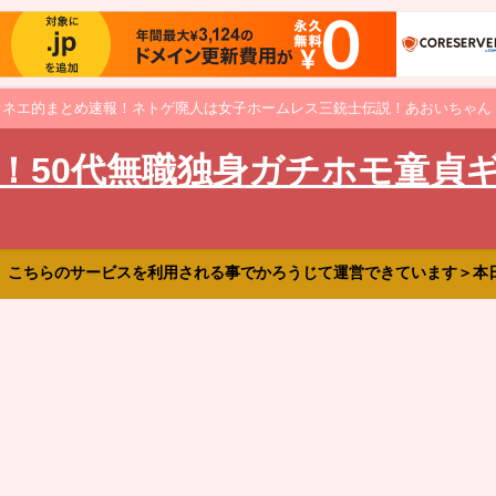
オネエ的まとめ速報！ネトゲ廃人は女子ホームレス三銃士伝説！あおいちゃん
！50代無職独身ガチホモ童貞
、こちらのサービスを利用される事でかろうじて運営できています＞本