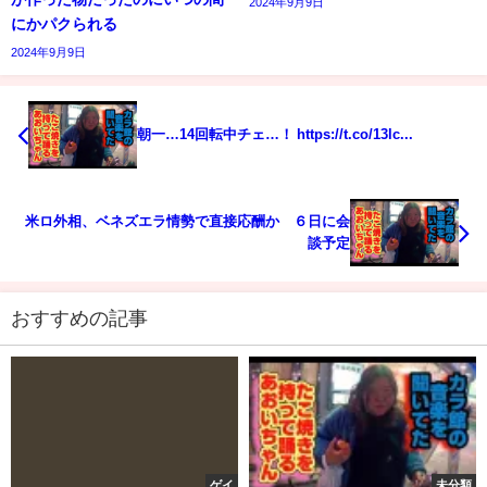
2024年9月9日
にかパクられる
2024年9月9日
朝一…14回転中チェ…！ https://t.co/13lc...
米ロ外相、ベネズエラ情勢で直接応酬か ６日に会
談予定
おすすめの記事
ゲイ
未分類