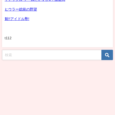
ヒウラー総統の野望
魁!!アイドル塾!
t112