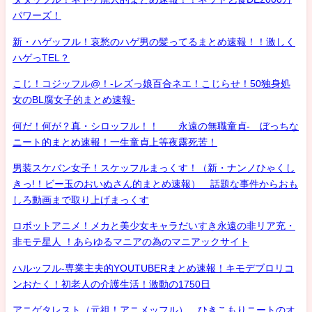
パワーズ！
新・ハゲッフル！哀愁のハゲ男の髪ってるまとめ速報！！激しく
ハゲっTEL？
こじ！コジッフル@！-レズっ娘百合ネエ！こじらせ！50独身処
女のBL腐女子的まとめ速報-
何だ！何が？真・シロッフル！！ 永遠の無職童貞- ぼっちな
ニート的まとめ速報！一生童貞上等夜露死苦！
男装スケバン女子！スケッフルまっくす！（新・ナンノひゃくし
きっ!！ビー玉のおいぬさん的まとめ速報） 話題な事件からおも
しろ動画まで取り上げまっくす
ロボットアニメ！メカと美少女キャラだいすき永遠の非リア充・
非モテ星人 ！あらゆるマニアの為のマニアックサイト
ハルッフル-専業主夫的YOUTUBERまとめ速報！キモデブロリコ
ンおたく！初老人の介護生活！激動の1750日
アニゲタレスト（元祖！アニメッフル） ひきこもりニートのオ