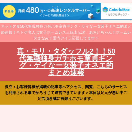
ネット乞食50代無職独身ガチホモ童貞ギング・ゲイなー女装子オネエ的まと
め速報！ネトゲ廃人は女子ホームレス三銃士伝説！あおいちゃん！ホームレ
スまなみ！愛内アイラ応援してます！
真・モリ・タダッフル2！！50
代無職独身ガチホモ童貞ギン
グ・ゲイなー女装子オネエ的
まとめ速報
孤立＜お客様皆様が掲載の記事等へアクセス、閲覧、こちらのサービス
を利用される事でかろうじて運営できています＞本日は足元が悪い中ご
足労頂き誠に有難うございます。