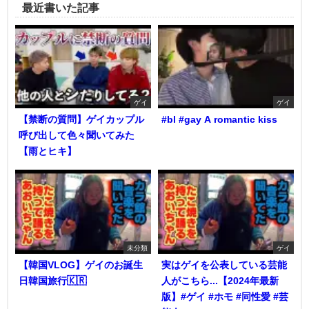
最近書いた記事
ゲイ
ゲイ
【禁断の質問】ゲイカップル
#bl #gay A romantic kiss
呼び出して色々聞いてみた
【雨とヒキ】
未分類
ゲイ
【韓国VLOG】ゲイのお誕生
実はゲイを公表している芸能
日韓国旅行🇰🇷
人がこちら...【2024年最新
版】#ゲイ #ホモ #同性愛 #芸