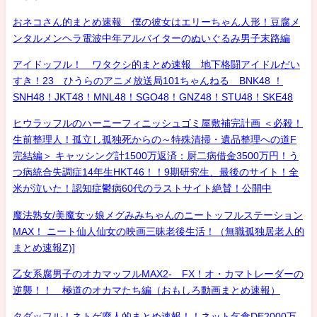
おネコさん的まとめ速報 僕の彼女はエリーちゃん人形！豆腐メ
ンタルメンヘラ電波中年アルバイターのぬいぐるみ男子末路編
アイドッフル！ ワタクシ的まとめ速報 地下格闘アイドルだい
すき！23 ひうらのアニメ放送局101ちゃんねる BNK48 ！
SNH48！JKT48！MNL48！SGO48！GNZ48！STU48！SKE48
ヒウラッフルのハーニーフィニッシュゴミ屋敷補完計画 ＜必殺！
生前整理人！孤立し孤独死からの～特殊清掃・遺品整理への道F
完結編＞ キャッシング計1500万返済：厨二病借金3500万円！う
つ病統合失調症14年生HKT46！！9期研究生、最後のサイト！全
米が泣いた！認知症鬱病60代のラストサイト絶賛！公開中
魔法熟女/美魔女ッ娘メグみみちゃんのニートッフルステーション
MAX！ ニート仙人仙女の映画三昧老後生活！（無職孤独居老人的
まとめ速報Z)]
乙女系腐男子のオカマッフルMAX2- FX！オ・カマトレーダーの
逆襲！！ 極道のオカマたち編（おもしろ動画まとめ速報）
タダッフル！ネトゲ廃人的まとめ速報！！ネット乞食DE2000万