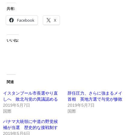
共有:
Facebook
X
いいね:
関連
イスタンブール市長選やり直
辞任圧力、さらに強まるメイ
しへ 敗北与党の異議認める
首相 英地方選で与党が惨敗
2019年5月7日
2019年5月7日
国際
国際
パナマ大統領に中道の野党候
補が当選 歴史的な接戦制す
2019年5月6日