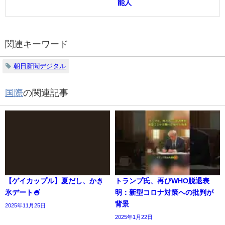
能人
関連キーワード
朝日新聞デジタル
国際
の関連記事
【ゲイカップル】夏だし、かき
トランプ氏、再びWHO脱退表
氷デート🍧
明：新型コロナ対策への批判が
背景
2025年11月25日
2025年1月22日