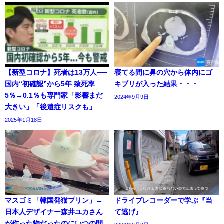
【新型コロナ】死者は13万人──
寝てる間に鼻の穴から体内にゴ
国内“初確認”から5年 致死率
キブリが入った結果・・・
5％→0.1％も専門家「影響まだ
2024年9月9日
大きい」「後遺症リスクも」
2025年1月18日
マスゴミ「韓国発猫プリン」←
ドライブレコーダーで学ぶ『当
日本人デザイナー森井ユカさん
て逃げ』
が作った物だったのにいつの間