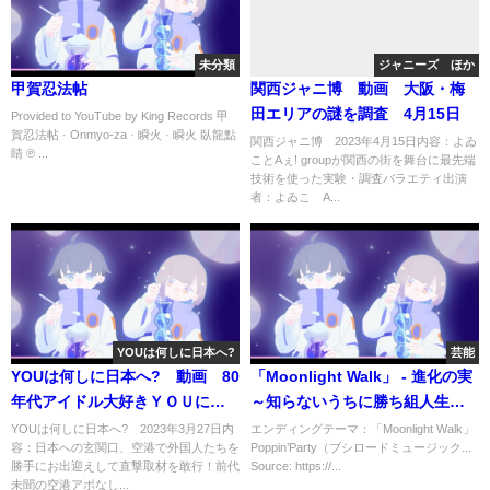
未分類
ジャニーズ ほか
甲賀忍法帖
関西ジャニ博 動画 大阪・梅
田エリアの謎を調査 4月15日
Provided to YouTube by King Records 甲
賀忍法帖 · Onmyo-za · 瞬火 · 瞬火 臥龍點
関西ジャニ博 2023年4月15日内容：よゐ
睛 ℗ ...
ことAぇ! groupが関西の街を舞台に最先端
技術を使った実験・調査バラエティ出演
者：よゐこ A...
YOUは何しに日本へ?
芸能
YOUは何しに日本へ? 動画 80
「Moonlight Walk」 - 進化の実
年代アイドル大好きＹＯＵに密
～知らないうちに勝ち組人生～
着 3月27日
（テレビ東京）
YOUは何しに日本へ? 2023年3月27日内
エンディングテーマ：「Moonlight Walk」
容：日本への玄関口、空港で外国人たちを
Poppin’Party（ブシロードミュージック...
勝手にお出迎えして直撃取材を敢行！前代
Source: https://...
未聞の空港アポなし...