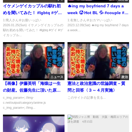
イケメンゲイカップルの馴れ初
🔥ing my boyfriend 7 days a
めを聞いてみた！ #lgbtq #ゲイ
week 🥵 Hot BL 💦 #couple #bl
#ゲイカップル #筋肉 #イケメン
#gay #同性カップル #blfan
1:廃人さん＠お腹いっぱい
1:名無しさん＠おカマいっぱい
2026.01.25(Sun) イケメンゲイカップルの
2023.12.09(Sat) 🔥ing my boyfriend 7 days
馴れ初めを聞いてみた！ #lgbtq #ゲイ #ゲ
a week...
イカップル...
ニュース
政治
【画像】伊藤英明「海猿は一生
憲法と政治意識の世論調査－質
の財産。佐藤先生に頂いた原画
問と回答〈３～４月実施〉
も大切にしてます」
c_img_param=; //img-
このサイトの記事を見る...
c.net/output/category/anime.js
c_img_param=; //img...