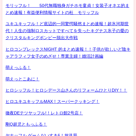
モリッフル！ 50代無職独身ガチホモ童貞！女装子オネエ的ま
とめ速報！有益便利情報サイトの杜 モリッフル
ユキユキッフル！ど底辺的一同驚愕騒然まとめ速報！超氷河期世
代！人生の強制ロスカットですべてを失ったキグナス氷子の愛の
クリスタルキングボンビー脱出大作戦
ヒロコンプレックスNIGHT 的まとめ速報！！子供が欲しいど陰キ
ャアラフィフ女子のめざせ！専業主婦！婚活計画編
萌えっふる！
萌えっとこあに！
ヒロシッフル！ヒロシデース山さんのリフォームひとりDIY！！
ヒロユキユキッフルMAX！スーパークッキング！
徹夜DEテツヤッフル!！レトロ館2号店！
剛Q超児ともっふる！
ヤナッフル ゲームだいすき6！放送局