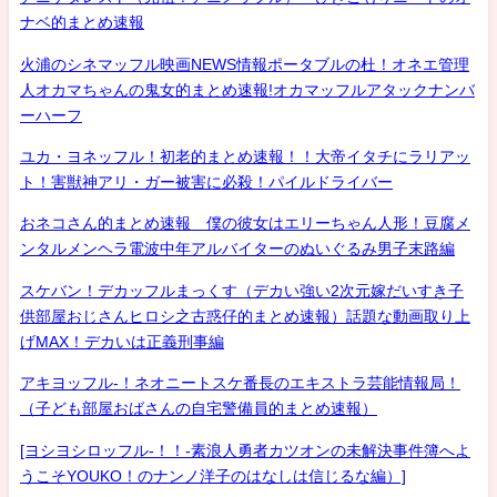
ナベ的まとめ速報
火浦のシネマッフル映画NEWS情報ポータブルの杜！オネエ管理
人オカマちゃんの鬼女的まとめ速報!オカマッフルアタックナンバ
ーハーフ
ユカ・ヨネッフル！初老的まとめ速報！！大帝イタチにラリアッ
ト！害獣神アリ・ガー被害に必殺！パイルドライバー
おネコさん的まとめ速報 僕の彼女はエリーちゃん人形！豆腐メ
ンタルメンヘラ電波中年アルバイターのぬいぐるみ男子末路編
スケバン！デカッフルまっくす（デカい強い2次元嫁だいすき子
供部屋おじさんヒロシ之古惑仔的まとめ速報）話題な動画取り上
げMAX！デカいは正義刑事編
アキヨッフル-！ネオニートスケ番長のエキストラ芸能情報局！
（子ども部屋おばさんの自宅警備員的まとめ速報）
[ヨシヨシロッフル-！！-素浪人勇者カツオンの未解決事件簿へよ
うこそYOUKO！のナンノ洋子のはなしは信じるな編）]