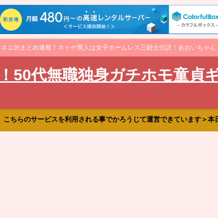
オネエ的まとめ速報！ネトゲ廃人は女子ホームレス三銃士伝説！あおいちゃん
！50代無職独身ガチホモ童貞
、こちらのサービスを利用される事でかろうじて運営できています＞本