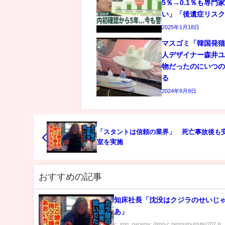
5％→0.1％も専門
い」「後遺症リス
2025年1月18日
マスゴミ「韓国発
人デザイナー森井
物だったのにいつ
る
2024年9月9日
「スタントは信頼の業界」 死亡事故後も
室を実施
おすすめの記事
知床社長「沈没はクジラのせいじ
あ」
c_img_param=; //img-c.net/output/site/202.js