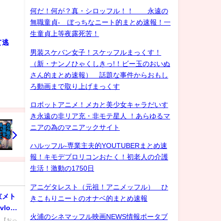
何だ！何が？真・シロッフル！！ 永遠の
無職童貞- ぼっちなニート的まとめ速報！一
生童貞上等夜露死苦！
て逃
男装スケバン女子！スケッフルまっくす！
（新・ナンノひゃくしきっ!！ビー玉のおいぬ
さん的まとめ速報） 話題な事件からおもし
ろ動画まで取り上げまっくす
ロボットアニメ！メカと美少女キャラだいす
き永遠の非リア充・非モテ星人 ！あらゆるマ
ニアの為のマニアックサイト
ハルッフル-専業主夫的YOUTUBERまとめ速
報！キモデブロリコンおたく！初老人の介護
生活！激動の1750日
アニゲタレスト（元祖！アニメッフル） ひ
京メト
きこもりニートのオナベ的まとめ速報
log
火浦のシネマッフル映画NEWS情報ポータブ
) 【おっ