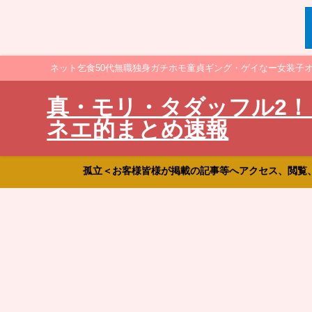
ネット乞食50代無職独身ガチホモ童貞ギング・ゲイなー女装子
真・モリ・タダッフル2！
ネエ的まとめ速報
孤立＜お客様皆様が掲載の記事等へアクセス、閲覧