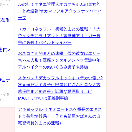
ルの杜！オネエ管理人オカマちゃんの鬼女的
デート
まとめ速報!オカマッフルアタックナンバーハ
ーフ
になる
ユカ・ヨネッフル！初老的まとめ速報！！大
帝イタチにラリアット！害獣神アリ・ガー被
害に必殺！パイルドライバー
壁ドン
おネコさん的まとめ速報 僕の彼女はエリー
ちゃん人形！豆腐メンタルメンヘラ電波中年
アルバイターのぬいぐるみ男子末路編
スケバン！デカッフルまっくす（デカい強い2
サヨナ
次元嫁だいすき子供部屋おじさんヒロシ之古
惑仔的まとめ速報）話題な動画取り上げ
ファイタ
MAX！デカいは正義刑事編
...
アキヨッフル-！ネオニートスケ番長のエキス
トラ芸能情報局！（子ども部屋おばさんの自
宅警備員的まとめ速報）