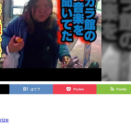
はてブ
Pocket
Feedly
rize