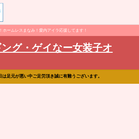
！ホームレスまなみ！愛内アイラ応援してます！
ギング・ゲイなー女装子オ
日は足元が悪い中ご足労頂き誠に有難うございます。