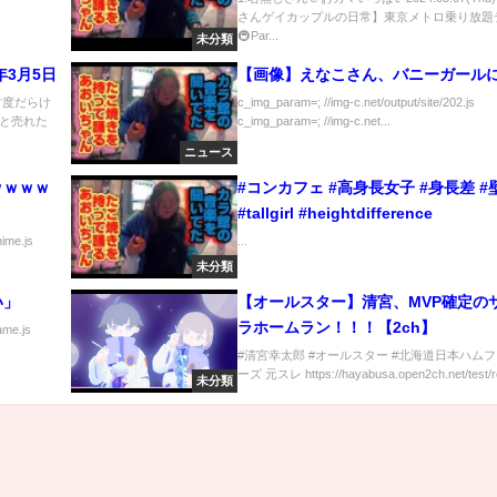
さんゲイカップルの日常】東京メトロ乗り放題
🚇Par...
未分類
年3月5日
【画像】えなこさん、バニーガール
忖度だらけ
c_img_param=; //img-c.net/output/site/202.js
と売れた
c_img_param=; //img-c.net...
ニュース
ｗｗｗｗ
#コンカフェ #高身長女子 #身長差 #
#tallgirl #heightdifference
nime.js
...
未分類
い」
【オールスター】清宮、MVP確定の
ラホームラン！！！【2ch】
ame.js
#清宮幸太郎 #オールスター #北海道日本ハム
ーズ 元スレ https://hayabusa.open2ch.net/test/re
未分類