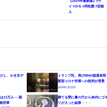
【2024年最新版】#ゲ
イ #ホモ #同性愛 #芸能
人
夏だし、かき氷デ
トランプ氏、再びWHO脱退表明
新型コロナ対策への批判が背景
2025年1月22日
は13万人──国
寝てる間に鼻の穴から体内にゴ
 致死率
リが入った結果・・・