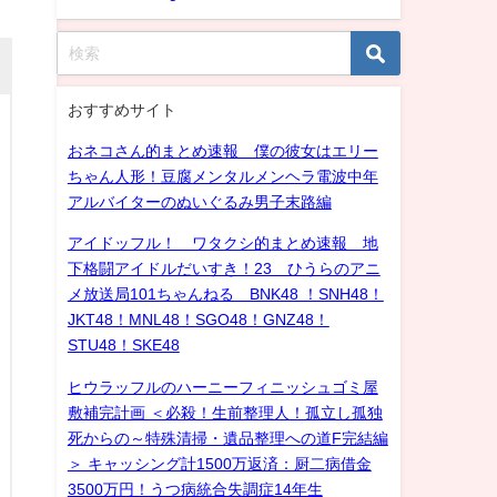
おすすめサイト
おネコさん的まとめ速報 僕の彼女はエリー
ちゃん人形！豆腐メンタルメンヘラ電波中年
アルバイターのぬいぐるみ男子末路編
アイドッフル！ ワタクシ的まとめ速報 地
下格闘アイドルだいすき！23 ひうらのアニ
メ放送局101ちゃんねる BNK48 ！SNH48！
JKT48！MNL48！SGO48！GNZ48！
STU48！SKE48
ヒウラッフルのハーニーフィニッシュゴミ屋
敷補完計画 ＜必殺！生前整理人！孤立し孤独
死からの～特殊清掃・遺品整理への道F完結編
＞ キャッシング計1500万返済：厨二病借金
3500万円！うつ病統合失調症14年生