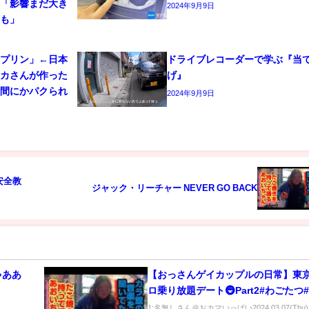
家「影響まだ大き
2024年9月9日
クも」
猫プリン」←日本
ドライブレコーダーで学ぶ『当
ユカさんが作った
げ』
の間にかパクられ
2024年9月9日
安全教
ジャック・リーチャー NEVER GO BACK
ゃああ
【おっさんゲイカップルの日常】東
ロ乗り放題デート🚇Part2#わごたつ#v
#lgbt
1:名無しさん＠おカマいっぱい2024.03.07(Thu