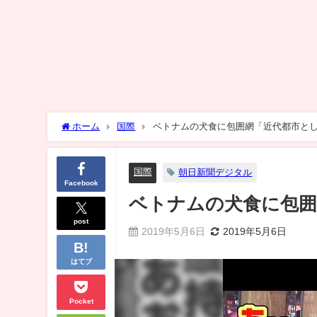
ホーム
国際
ベトナムの犬食に包囲網「近代都市と
国際
朝日新聞デジタル
Facebook
ベトナムの犬食に包囲
post
2019年5月6日
2019年5月6日
はてブ
Pocket