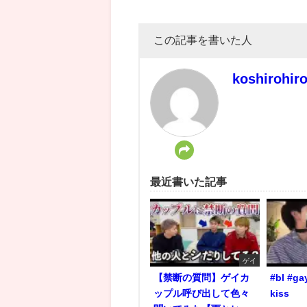
この記事を書いた人
koshirohir
最近書いた記事
ゲイ
【禁断の質問】ゲイカ
#bl #ga
ップル呼び出して色々
kiss