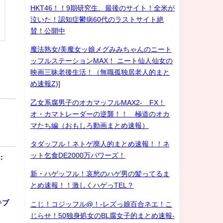
HKT46！！9期研究生、最後のサイト！全米が
泣いた！認知症鬱病60代のラストサイト絶
賛！公開中
魔法熟女/美魔女ッ娘メグみみちゃんのニート
ッフルステーションMAX！ ニート仙人仙女の
映画三昧老後生活！（無職孤独居老人的まと
め速報Z)]
乙女系腐男子のオカマッフルMAX2- FX！
オ・カマトレーダーの逆襲！！ 極道のオカ
マたち編（おもしろ動画まとめ速報）
タダッフル！ネトゲ廃人的まとめ速報！！ネ
ット乞食DE2000万パワーズ！
：
新・ハゲッフル！哀愁のハゲ男の髪ってるま
とめ速報！！激しくハゲっTEL？
キブ
こじ！コジッフル@！-レズっ娘百合ネエ！こ
じらせ！50独身処女のBL腐女子的まとめ速報-