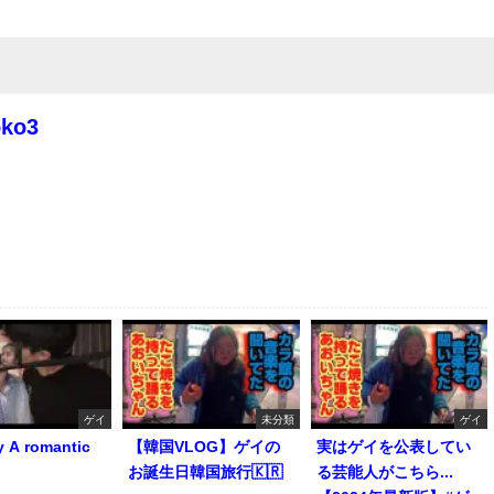
oko3
ゲイ
未分類
ゲイ
y A romantic
【韓国VLOG】ゲイの
実はゲイを公表してい
お誕生日韓国旅行🇰🇷
る芸能人がこちら...