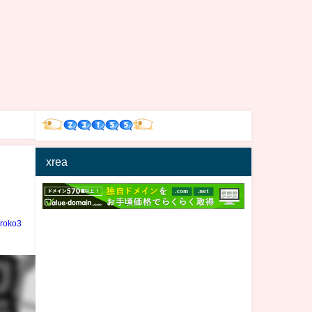
xrea
iroko3