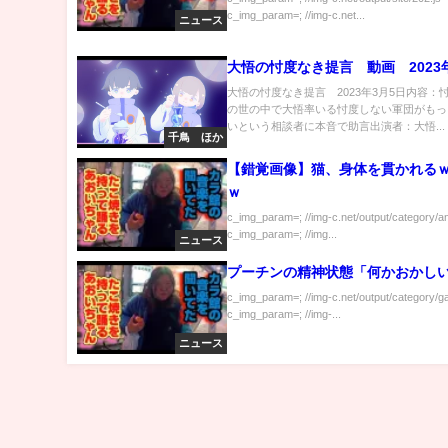
c_img_param=; //img-c.net...
ニュース
大悟の忖度なき提言 動画 2023
大悟の忖度なき提言 2023年3月5日内容：
の世の中で大悟率いる忖度しない軍団がもっ
いという相談者に本音で助言出演者：大悟...
千鳥 ほか
【錯覚画像】猫、身体を貫かれる
ｗ
c_img_param=; //img-c.net/output/category/a
c_img_param=; //img...
ニュース
プーチンの精神状態「何かおかし
c_img_param=; //img-c.net/output/category/g
c_img_param=; //img-...
ニュース