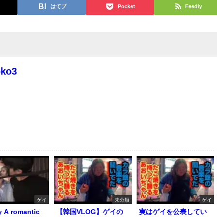
はてブ
Pocket
Feedly
oko3
ゲイ
未分類
ゲイ
y A romantic
【韓国VLOG】ゲイの
実はゲイを公表してい