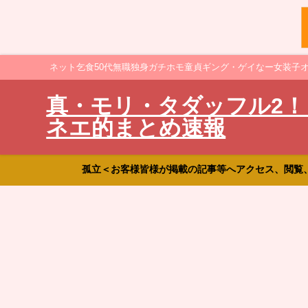
ネット乞食50代無職独身ガチホモ童貞ギング・ゲイなー女装子
真・モリ・タダッフル2！
ネエ的まとめ速報
孤立＜お客様皆様が掲載の記事等へアクセス、閲覧