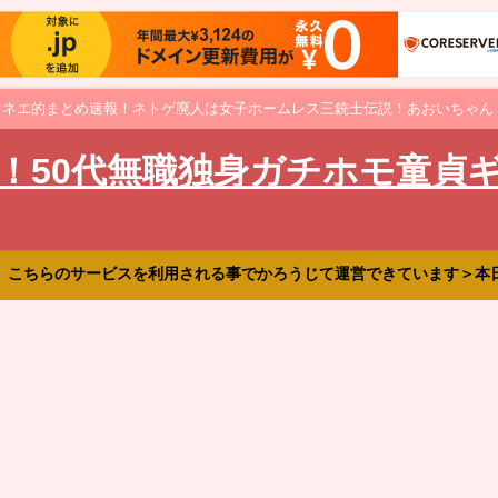
オネエ的まとめ速報！ネトゲ廃人は女子ホームレス三銃士伝説！あおいちゃん
！50代無職独身ガチホモ童貞
、こちらのサービスを利用される事でかろうじて運営できています＞本