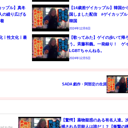
カップル】真冬
【14歳差ゲイカップル】韓国か
人の繰り広げる
国しました配信 #ゲイカップル 
密着
韓国
2024年12月6日
文化ㅣ性文化ㅣ最
【歌ってみた】ゲイの歩いて帰
う。斉藤和義。一発録り！ 
LGBTちゃんねる。
2024年12月5日
SADA 戯作・阿部定の生涯
【驚愕】薬物疑惑のある有名人達。
捕される芸能人は誰だ！？【衝撃の
ered to the