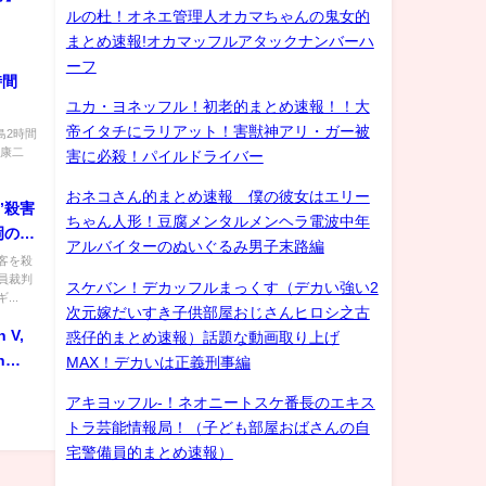
ルの杜！オネエ管理人オカマちゃんの鬼女的
まとめ速報!オカマッフルアタックナンバーハ
ーフ
時間
ユカ・ヨネッフル！初老的まとめ速報！！大
帝イタチにラリアット！害獣神アリ・ガー被
島2時間
井康二
害に必殺！パイルドライバー
おネコさん的まとめ速報 僕の彼女はエリー
”殺害
ちゃん人形！豆腐メンタルメンヘラ電波中年
岡の商
アルバイターのぬいぐるみ男子末路編
客を殺
員裁判
スケバン！デカッフルまっくす（デカい強い2
..
次元嫁だいすき子供部屋おじさんヒロシ之古
 V,
惑仔的まとめ速報）話題な動画取り上げ
h
MAX！デカいは正義刑事編
アキヨッフル-！ネオニートスケ番長のエキス
トラ芸能情報局！（子ども部屋おばさんの自
宅警備員的まとめ速報）