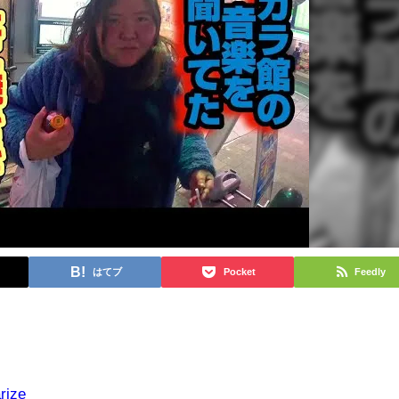
はてブ
Pocket
Feedly
rize