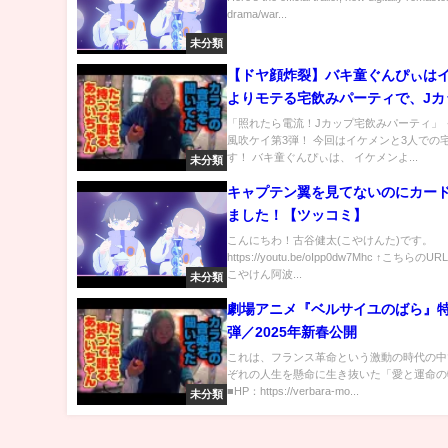
drama/war...
未分類
【ドヤ顔炸裂】バキ童ぐんぴぃは
よりモテる宅飲みパーティで、Jカ
ケイに誘惑されても照れずにいら
「照れたら電流！Jカップ宅飲みパーティ」 
風吹ケイ第3弾！ 今回はイケメンと3人での
す！ バキ童ぐんぴぃは、 イケメンよ...
未分類
キャプテン翼を見てないのにカー
ました！【ツッコミ】
こんにちわ！古谷健太(こやけんた)です。
https://youtu.be/oIpp0dw7Mhc ↑こちらの
こやけん阿波...
未分類
劇場アニメ『ベルサイユのばら』
弾／2025年新春公開
これは、フランス革命という激動の時代の中
ぞれの人生を懸命に生き抜いた「愛と運命の
■HP：https://verbara-mo...
未分類