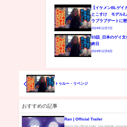
【イケメンBLゲイ
とこすけ モデル2
ラブラブデートに
2024年12月7日
33話_日本のゲイ
終日
2024年12月6日
トゥルー・リベンジ
おすすめの記事
Ran | Official Trailer
Here's the official trailer, now digitally remast