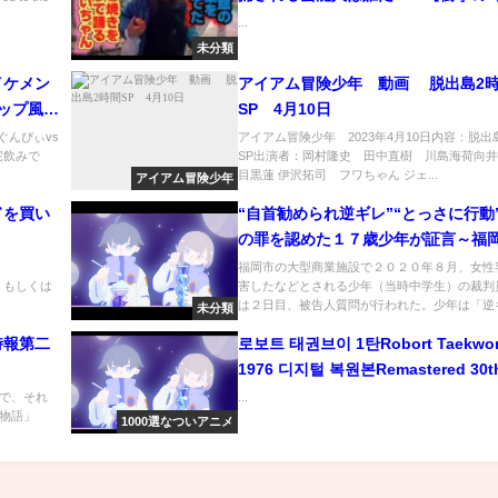
...
未分類
イケメン
アイアム冒険少年 動画 脱出島2
ップ風吹
SP 4月10日
れるか？
ぐんぴぃvs
アイアム冒険少年 2023年4月10日内容：脱出
宅飲みで
SP出演者：岡村隆史 田中直樹 川島海荷向
目黒蓮 伊沢拓司 フワちゃん ジェ...
アイアム冒険少年
ドを買い
“自首勧められ逆ギレ”“とっさに行動
の罪を認めた１７歳少年が証言～福
業施設で女性客刺殺事件
福岡市の大型商業施設で２０２０年８月、女性
URL もしくは
害したなどとされる少年（当時中学生）の裁判
は２日目、被告人質問が行われた。少年は「逆ギ.
未分類
特報第二
로보트 태권브이 1탄Robort Taekwon
1976 디지털 복원본Remastered 30t
Anniversary Edition 2007
で、それ
...
物語」
1000選なついアニメ