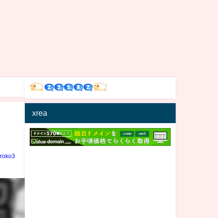
xrea
iroko3