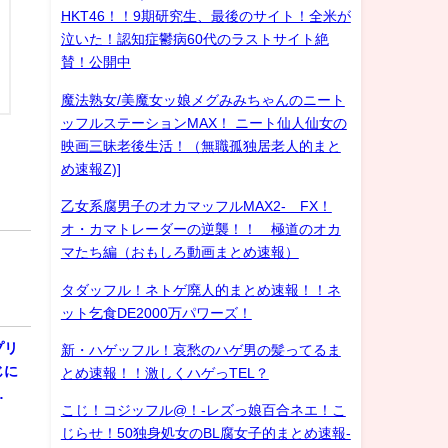
HKT46！！9期研究生、最後のサイト！全米が
泣いた！認知症鬱病60代のラストサイト絶
賛！公開中
魔法熟女/美魔女ッ娘メグみみちゃんのニート
ッフルステーションMAX！ ニート仙人仙女の
映画三昧老後生活！（無職孤独居老人的まと
め速報Z)]
乙女系腐男子のオカマッフルMAX2- FX！
オ・カマトレーダーの逆襲！！ 極道のオカ
マたち編（おもしろ動画まとめ速報）
タダッフル！ネトゲ廃人的まとめ速報！！ネ
ット乞食DE2000万パワーズ！
プリ
新・ハゲッフル！哀愁のハゲ男の髪ってるま
じに
とめ速報！！激しくハゲっTEL？
…
こじ！コジッフル@！-レズっ娘百合ネエ！こ
じらせ！50独身処女のBL腐女子的まとめ速報-