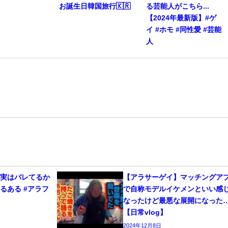
お誕生日韓国旅行🇰🇷
る芸能人がこちら...
【2024年最新版】#ゲ
イ #ホモ #同性愛 #芸能
人
、実はバレてるか
【アラサーゲイ】マッチングア
るある #アラフ
で自称モデルイケメンといい感
なったけど最悪な展開になった
【日常vlog】
2024年12月8日