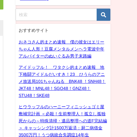
おすすめサイト
おネコさん的まとめ速報 僕の彼女はエリー
ちゃん人形！豆腐メンタルメンヘラ電波中年
アルバイターのぬいぐるみ男子末路編
アイドッフル！ ワタクシ的まとめ速報 地
下格闘アイドルだいすき！23 ひうらのアニ
メ放送局101ちゃんねる BNK48 ！SNH48！
JKT48！MNL48！SGO48！GNZ48！
STU48！SKE48
ヒウラッフルのハーニーフィニッシュゴミ屋
敷補完計画 ＜必殺！生前整理人！孤立し孤独
死からの～特殊清掃・遺品整理への道F完結編
＞ キャッシング計1500万返済：厨二病借金
3500万円！うつ病統合失調症14年生