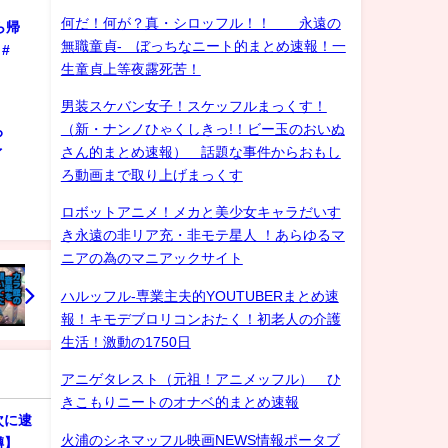
何だ！何が？真・シロッフル！！ 永遠の
ら帰
無職童貞- ぼっちなニート的まとめ速報！一
#
生童貞上等夜露死苦！
男装スケバン女子！スケッフルまっくす！
（新・ナンノひゃくしきっ!！ビー玉のおいぬ
ろ
さん的まとめ速報） 話題な事件からおもし
ゲイ
ろ動画まで取り上げまっくす
ロボットアニメ！メカと美少女キャラだいす
き永遠の非リア充・非モテ星人 ！あらゆるマ
ニアの為のマニアックサイト
ハルッフル-専業主夫的YOUTUBERまとめ速
報！キモデブロリコンおたく！初老人の介護
生活！激動の1750日
アニゲタレスト（元祖！アニメッフル） ひ
きこもりニートのオナベ的まとめ速報
次に逮
火浦のシネマッフル映画NEWS情報ポータブ
噂】