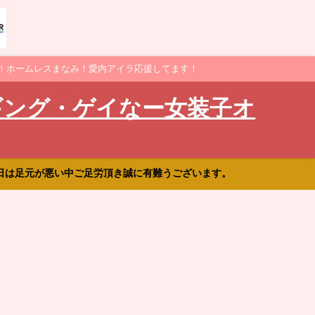
！ホームレスまなみ！愛内アイラ応援してます！
ギング・ゲイなー女装子オ
日は足元が悪い中ご足労頂き誠に有難うございます。