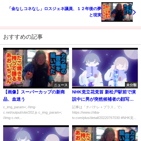
「金なしコネなし」ロスジェネ議員、１２年後の夢
と現実
おすすめの記事
ニュース
未分類
【画像】スーパーカップの新商
NHK党立花党首 新松戸駅前で演
品、血迷う
説中に男が突然候補者の顔写真
に黒いスプレー（2022年7月6日
c_img_param=; //img-
記事は「チバテレ＋プラス」で↓
c.net/output/site/202.js c_img_param=;
https://www.chiba-
放送）
//img-c.net...
tv.com/plus/detail/20220767030 #NHK党...