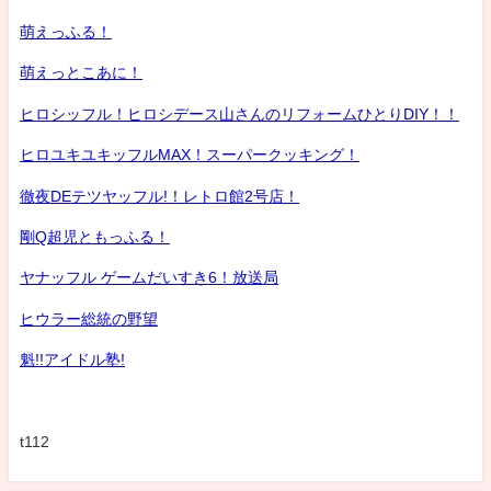
萌えっふる！
萌えっとこあに！
ヒロシッフル！ヒロシデース山さんのリフォームひとりDIY！！
ヒロユキユキッフルMAX！スーパークッキング！
徹夜DEテツヤッフル!！レトロ館2号店！
剛Q超児ともっふる！
ヤナッフル ゲームだいすき6！放送局
ヒウラー総統の野望
魁!!アイドル塾!
t112