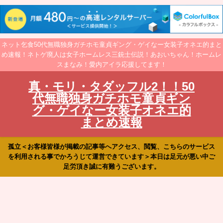
ネット乞食50代無職独身ガチホモ童貞ギング・ゲイなー女装子オネエ的まと
め速報！ネトゲ廃人は女子ホームレス三銃士伝説！あおいちゃん！ホームレ
スまなみ！愛内アイラ応援してます！
真・モリ・タダッフル2！！50
代無職独身ガチホモ童貞ギン
グ・ゲイなー女装子オネエ的
まとめ速報
孤立＜お客様皆様が掲載の記事等へアクセス、閲覧、こちらのサービス
を利用される事でかろうじて運営できています＞本日は足元が悪い中ご
足労頂き誠に有難うございます。