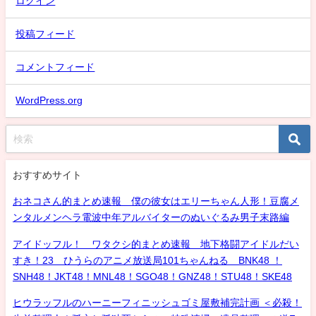
ログイン
投稿フィード
コメントフィード
WordPress.org
おすすめサイト
おネコさん的まとめ速報 僕の彼女はエリーちゃん人形！豆腐メ
ンタルメンヘラ電波中年アルバイターのぬいぐるみ男子末路編
アイドッフル！ ワタクシ的まとめ速報 地下格闘アイドルだい
すき！23 ひうらのアニメ放送局101ちゃんねる BNK48 ！
SNH48！JKT48！MNL48！SGO48！GNZ48！STU48！SKE48
ヒウラッフルのハーニーフィニッシュゴミ屋敷補完計画 ＜必殺！