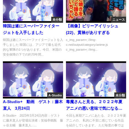
未分類
ニュース
韓国は遂にスーパーファイター
【画像】ビリーアイリッシュ
ジェトを入手しました
(22)、貫禄がありすぎる
韓国は遂にスーパーファイタージェトを入
c_img_param=; //img-
手しました 韓国には、アジアで最も近代
c.net/output/category/anime.js
的な軍隊の1つがあります。今日、米国の
c_img_param=; //img...
安全保障の下での約70年間...
A-Studio
未分類
A-Studio+ 動画 ゲスト：藤木
毒魔さんと見る、２０２２年夏
直人 3月24日
アニメの悪い意味で気になるア
ニメ
A-Studio+ 2023年3月24日内容：ゲスト
今回も来期アニメにあたる、２０２２年夏
に藤木直人が登場出演者：笑福亭鶴瓶 藤
アニメの、 私的に不安に感じている作品
ヶ谷太輔 藤木直人......
を紹介していきます。 ただ毎度の事では