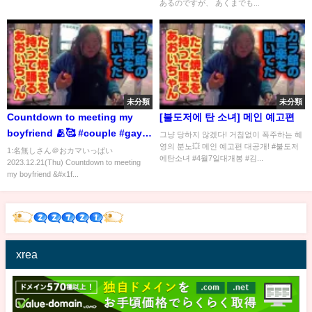
あるのですが、 あくまでも...
未分類
未分類
Countdown to meeting my
[불도저에 탄 소녀] 메인 예고편
boyfriend 🫂🥰 #couple #gay
그냥 당하지 않겠다! 거침없이 폭주하는 혜
영의 분노💥 메인 예고편 대공개! #불도저
#blfan #lgbtq #同性カップル
1:名無しさん＠おカマいっぱい
에탄소녀 #4월7일대개봉 #김...
2023.12.21(Thu) Countdown to meeting
#lgbt
my boyfriend &#x1f...
xrea