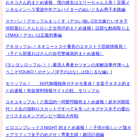
おネコさん的まとめ速報 僕の彼女はエリーちゃん人形！豆腐メ
ンタルメンヘラ電波中年アルバイターのぬいぐるみ男子末路編
スケバン！デカッフルまっくす（デカい強い2次元嫁だいすき子
供部屋おじさんヒロシ之古惑仔的まとめ速報）話題な動画取り上
げMAX！デカいは正義刑事編
アキヨッフル-！ネオニートスケ番長のエキストラ芸能情報局！
（子ども部屋おばさんの自宅警備員的まとめ速報）
[ヨシヨシロッフル-！！-素浪人勇者カツオンの未解決事件簿へよ
うこそYOUKO！のナンノ洋子のはなしは信じるな編）]
モリッフル！ 50代無職独身ガチホモ童貞！女装子オネエ的ま
とめ速報！有益便利情報サイトの杜 モリッフル
ユキユキッフル！ど底辺的一同驚愕騒然まとめ速報！超氷河期世
代！人生の強制ロスカットですべてを失ったキグナス氷子の愛の
クリスタルキングボンビー脱出大作戦
ヒロコンプレックスNIGHT 的まとめ速報！！子供が欲しいど陰キ
ャアラフィフ女子のめざせ！専業主婦！婚活計画編