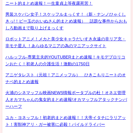
ニート的まとめ速報！一生童貞上等夜露死苦！
男装スケバン女子！スケッフルまっくす！（新・ナンノひゃくし
きっ!！ビー玉のおいぬさん的まとめ速報） 話題な事件からおも
しろ動画まで取り上げまっくす
ロボットアニメ！メカと美少女キャラだいすき永遠の非リア充・
非モテ星人 ！あらゆるマニアの為のマニアックサイト
ハルッフル-専業主夫的YOUTUBERまとめ速報！キモデブロリコ
ンおたく！初老人の介護生活！激動の1750日
アニゲタレスト（元祖！アニメッフル） ひきこもりニートのオ
ナベ的まとめ速報
火浦のシネマッフル映画NEWS情報ポータブルの杜！オネエ管理
人オカマちゃんの鬼女的まとめ速報!オカマッフルアタックナンバ
ーハーフ
ユカ・ヨネッフル！初老的まとめ速報！！大帝イタチにラリアッ
ト！害獣神アリ・ガー被害に必殺！パイルドライバー