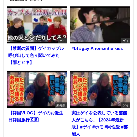
ゲイ
ゲイ
【禁断の質問】ゲイカップル
#bl #gay A romantic kiss
呼び出して色々聞いてみた
【雨とヒキ】
未分類
ゲイ
【韓国VLOG】ゲイのお誕生
実はゲイを公表している芸能
日韓国旅行🇰🇷
人がこちら...【2024年最新
版】#ゲイ #ホモ #同性愛 #芸
能人