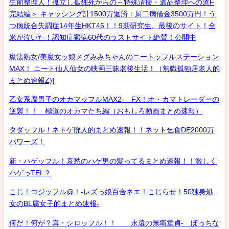
生前整理人！孤立し孤独死からの～特殊清掃・遺品整理への道F
完結編＞ キャッシング計1500万返済：厨二病借金3500万円！う
つ病統合失調症14年生HKT46！！9期研究生、最後のサイト！全
米が泣いた！認知症鬱病60代のラストサイト絶賛！公開中
魔法熟女/美魔女ッ娘メグみみちゃんのニートッフルステーション
MAX！ ニート仙人仙女の映画三昧老後生活！（無職孤独居老人的
まとめ速報Z)]
乙女系腐男子のオカマッフルMAX2- FX！オ・カマトレーダーの
逆襲！！ 極道のオカマたち編（おもしろ動画まとめ速報）
タダッフル！ネトゲ廃人的まとめ速報！！ネット乞食DE2000万
パワーズ！
新・ハゲッフル！哀愁のハゲ男の髪ってるまとめ速報！！激しく
ハゲっTEL？
こじ！コジッフル@！-レズっ娘百合ネエ！こじらせ！50独身処
女のBL腐女子的まとめ速報-
何だ！何が？真・シロッフル！！ 永遠の無職童貞- ぼっちな