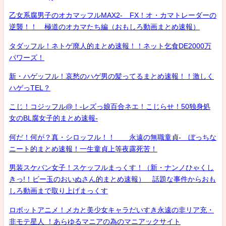
乙女系腐男子のオカマッフルMAX2- FX！オ・カマトレーダーの
逆襲！！ 極道のオカマたち編（おもしろ動画まとめ速報）
タダッフル！ネトゲ廃人的まとめ速報！！ネット乞食DE2000万
パワーズ！
新・ハゲッフル！哀愁のハゲ男の髪ってるまとめ速報！！激しく
ハゲっTEL？
こじ！コジッフル@！-レズっ娘百合ネエ！こじらせ！50独身処
女のBL腐女子的まとめ速報-
何だ！何が？真・シロッフル！！ 永遠の無職童貞- ぼっちな
ニート的まとめ速報！一生童貞上等夜露死苦！
男装スケバン女子！スケッフルまっくす！（新・ナンノひゃくし
きっ!！ビー玉のおいぬさん的まとめ速報） 話題な事件からおも
しろ動画まで取り上げまっくす
ロボットアニメ！メカと美少女キャラだいすき永遠の非リア充・
非モテ星人 ！あらゆるマニアの為のマニアックサイト