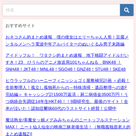
おすすめサイト
おネコさん的まとめ速報 僕の彼女はエリーちゃん人形！豆腐メ
ンタルメンヘラ電波中年アルバイターのぬいぐるみ男子末路編
アイドッフル！ ワタクシ的まとめ速報 地下格闘アイドルだい
すき！23 ひうらのアニメ放送局101ちゃんねる BNK48 ！
SNH48！JKT48！MNL48！SGO48！GNZ48！STU48！SKE48
ヒウラッフルのハーニーフィニッシュゴミ屋敷補完計画 ＜必殺！
生前整理人！孤立し孤独死からの～特殊清掃・遺品整理への道F
完結編＞ キャッシング計1500万返済：厨二病借金3500万円！う
つ病統合失調症14年生HKT46！！9期研究生、最後のサイト！全
米が泣いた！認知症鬱病60代のラストサイト絶賛！公開中
魔法熟女/美魔女ッ娘メグみみちゃんのニートッフルステーション
MAX！ ニート仙人仙女の映画三昧老後生活！（無職孤独居老人的
まとめ速報Z)]