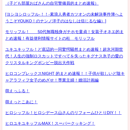
（子ども部屋おばさんの自宅警備員的まとめ速報）
[ヨシヨシロッフル-！！-素浪人勇者カツオンの未解決事件簿へよ
うこそYOUKO！のナンノ洋子のはなしは信じるな編）]
モリッフル！ 50代無職独身ガチホモ童貞！女装子オネエ的ま
とめ速報！有益便利情報サイトの杜 モリッフル
ユキユキッフル！ど底辺的一同驚愕騒然まとめ速報！超氷河期世
代！人生の強制ロスカットですべてを失ったキグナス氷子の愛の
クリスタルキングボンビー脱出大作戦
ヒロコンプレックスNIGHT 的まとめ速報！！子供が欲しいど陰キ
ャアラフィフ女子のめざせ！専業主婦！婚活計画編
萌えっふる！
萌えっとこあに！
ヒロシッフル！ヒロシデース山さんのリフォームひとりDIY！！
ヒロユキユキッフルMAX！スーパークッキング！