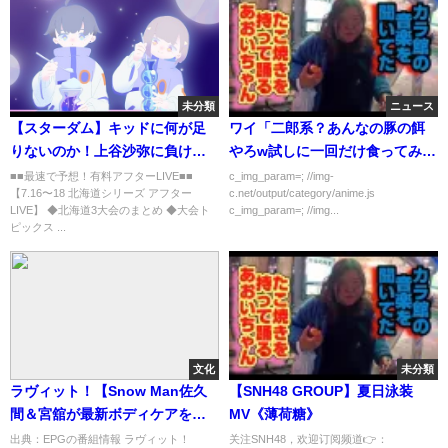
未分類
ニュース
【スターダム】キッドに何が足
ワイ「二郎系？あんなの豚の餌
りないのか！上谷沙弥に負け続
やろw試しに一回だけ食ってみ
き半狂乱で号泣したスターライ
よ」
■■最速で予想！有料アフターLIVE■■
c_img_param=; //img-
【7.16〜18 北海道シリーズ アフター
c.net/output/category/anime.js
ト・キッド！なぜ勝てない！今
LIVE】 ◆北海道3大会のまとめ ◆大会ト
c_img_param=; //img...
の私でも勝てない！上谷沙弥に
ピックス ...
勝つために必要なことを予想し
ます！【STARDOM】
文化
未分類
ラヴィット！【Snow Man佐久
【SNH48 GROUP】夏日泳装
間＆宮舘が最新ボディケアをお
MV《薄荷糖》
試し！ためスノ】[字]…の番組内
出典：EPGの番組情報 ラヴィット！
关注SNH48，欢迎订阅频道👉：