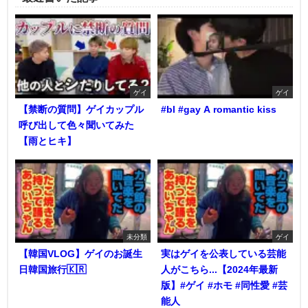
ゲイ
ゲイ
【禁断の質問】ゲイカップル
#bl #gay A romantic kiss
呼び出して色々聞いてみた
【雨とヒキ】
未分類
ゲイ
【韓国VLOG】ゲイのお誕生
実はゲイを公表している芸能
日韓国旅行🇰🇷
人がこちら...【2024年最新
版】#ゲイ #ホモ #同性愛 #芸
能人