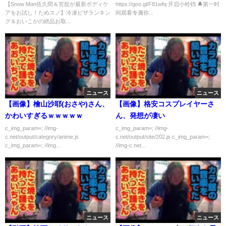
【Snow Man佐久間＆宮舘が最新ボディケ
https://goo.gl/F81wfq 开启小铃铛 🔔第一时
容解析まとめ
アをお試し！ためスノ】冷凍ピザランキン
间观看专属你...
グ＆おいこがの絶品お取...
ニュース
ニュース
【画像】檜山沙耶(おさや)さん、
【画像】格安コスプレイヤーさ
かわいすぎるｗｗｗｗｗ
ん、発想が凄い
c_img_param=; //img-
c_img_param=; //img-
c.net/output/category/anime.js
c.net/output/site/202.js c_img_param=;
c_img_param=; //img...
//img-c.net...
ニュース
ニュース