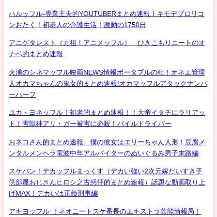
ハルッフル-専業主夫的YOUTUBERまとめ速報！キモデブロリコ
ンおたく！初老人の介護生活！激動の1750日
アニゲタレスト（元祖！アニメッフル） ひきこもりニートのオ
ナベ的まとめ速報
火浦のシネマッフル映画NEWS情報ポータブルの杜！オネエ管理
人オカマちゃんの鬼女的まとめ速報!オカマッフルアタックナンバ
ーハーフ
ユカ・ヨネッフル！初老的まとめ速報！！大帝イタチにラリアッ
ト！害獣神アリ・ガー被害に必殺！パイルドライバー
おネコさん的まとめ速報 僕の彼女はエリーちゃん人形！豆腐メ
ンタルメンヘラ電波中年アルバイターのぬいぐるみ男子末路編
スケバン！デカッフルまっくす（デカい強い2次元嫁だいすき子
供部屋おじさんヒロシ之古惑仔的まとめ速報）話題な動画取り上
げMAX！デカいは正義刑事編
アキヨッフル-！ネオニートスケ番長のエキストラ芸能情報局！