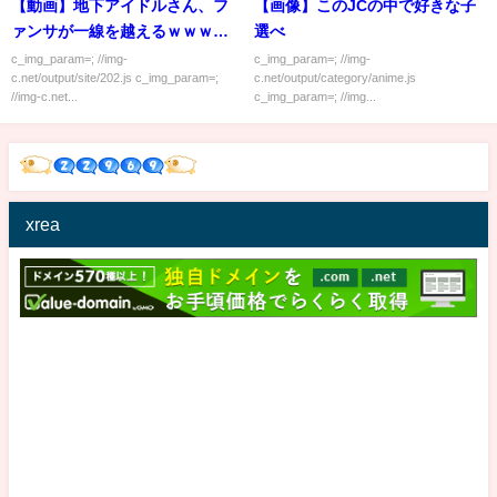
【動画】地下アイドルさん、フ
【画像】このJCの中で好きな子
ァンサが一線を越えるｗｗｗｗ
選べ
ｗ
c_img_param=; //img-
c_img_param=; //img-
c.net/output/site/202.js c_img_param=;
c.net/output/category/anime.js
//img-c.net...
c_img_param=; //img...
xrea