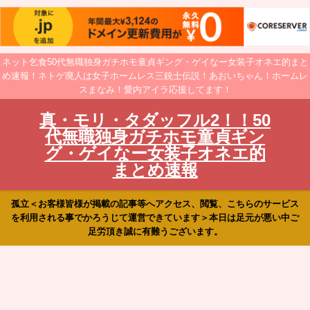
ネット乞食50代無職独身ガチホモ童貞ギング・ゲイなー女装子オネエ的まと
め速報！ネトゲ廃人は女子ホームレス三銃士伝説！あおいちゃん！ホームレ
スまなみ！愛内アイラ応援してます！
真・モリ・タダッフル2！！50
代無職独身ガチホモ童貞ギン
グ・ゲイなー女装子オネエ的
まとめ速報
孤立＜お客様皆様が掲載の記事等へアクセス、閲覧、こちらのサービス
を利用される事でかろうじて運営できています＞本日は足元が悪い中ご
足労頂き誠に有難うございます。