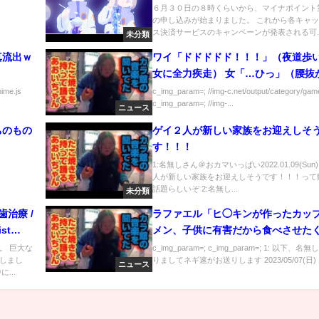
６月３０日の８時くらいから、マイナポイント
の申し込みが始まりました。 これから各キャ
ス決済サービスのキャンペーンが発表される可..
未分類
真流出ｗ
ワイ「ドドドドド！！！」（夜道歩
女に全力疾走） 女「…ひっ」（腰抜
nime.js
c_img_param=; //img-c.net/output/category/game
c_img_param=; //img-...
ニュース
ちのもの
ゲイ２人が新しい家族をお迎えしそ
す！！！
1:名無しさん＠おカマいっぱい2022.01.09(Sun
人が新しい家族をお迎えしそうです！！！って
話題らしいぞ 2:名無し...
未分類
治療 /
ラファエル「ヒ◯キンが作ったカッ
ist
メン、子供に有害だから食べさせた
い」
。 巨大な
c_img_param=; c_img_param=; 1: 以下、名
しまし
りましてネギ速がお送りします 2023/05/07(日) 1.
ニュース
...