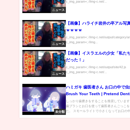
c_img_param=; //img-c.net/...
ニュース
【画像】ハライチ岩井の卒アル写
ｗｗｗｗ
c_img_param=; //img-c.net/output/category/a
c_img_param=; //img...
ニュース
【画像】イスラエルの少女「私た
だった！」
c_img_param=; //img-c.net/output/site/42.js
c_img_param=; //img-c.net/...
ニュース
ハミガキ 歯医者さん お口の中で虫歯
Brush Your Teeth | Pretend Dent
Doctor!
しっかり歯磨きをすることを推奨しています
歯ブラシとお口を使って歯医者さんごっこを
た。 スモールライトで小さくなってお口の中に
未分類