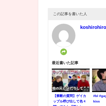
この記事を書いた人
koshirohir
最近書いた記事
ゲイ
【禁断の質問】ゲイカ
#bl #ga
ップル呼び出して色々
kiss