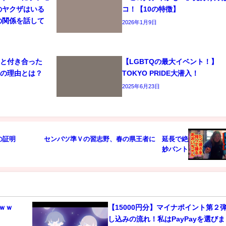
のヤクザはいる
コ！【10の特徴】
の関係を話して
2026年1月9日
司と付き合った
【LGBTQの最大イベント！】
れの理由とは？
TOKYO PRIDE大潜入！
2025年6月23日
の証明
センバツ準Ｖの習志野、春の県王者に 延長で絶
妙バント
ｗｗ
【15000円分】マイナポイント第２
し込みの流れ！私はPayPayを選び