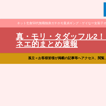
ネット乞食50代無職独身ガチホモ童貞ギング・ゲイなー女装子
真・モリ・タダッフル2！
ネエ的まとめ速報
孤立＜お客様皆様が掲載の記事等へアクセス、閲覧