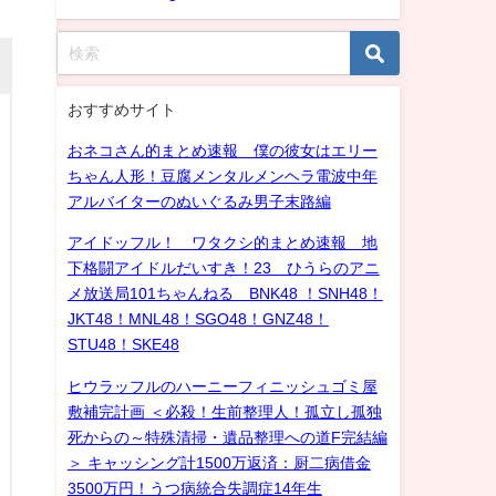
おすすめサイト
おネコさん的まとめ速報 僕の彼女はエリー
ちゃん人形！豆腐メンタルメンヘラ電波中年
アルバイターのぬいぐるみ男子末路編
アイドッフル！ ワタクシ的まとめ速報 地
下格闘アイドルだいすき！23 ひうらのアニ
メ放送局101ちゃんねる BNK48 ！SNH48！
JKT48！MNL48！SGO48！GNZ48！
STU48！SKE48
ヒウラッフルのハーニーフィニッシュゴミ屋
敷補完計画 ＜必殺！生前整理人！孤立し孤独
死からの～特殊清掃・遺品整理への道F完結編
＞ キャッシング計1500万返済：厨二病借金
3500万円！うつ病統合失調症14年生