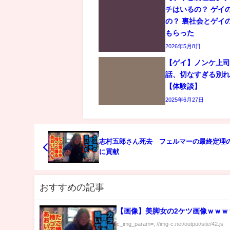
チはいるの？ ゲイ
の？ 裏社会とゲイ
もらった
2026年5月8日
【ゲイ】ノンケ上
話、切なすぎる別
【体験談】
2025年6月27日
志村五郎さん死去 フェルマーの最終定理
に貢献
おすすめの記事
【画像】美脚女の2ケツ画像ｗｗｗ
c_img_param=; //img-c.net/output/site/42.js