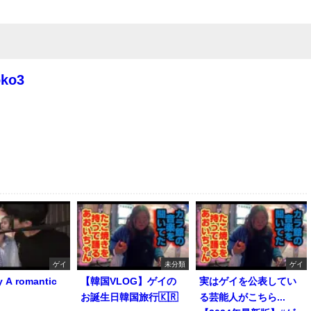
oko3
ゲイ
未分類
ゲイ
y A romantic
【韓国VLOG】ゲイの
実はゲイを公表してい
お誕生日韓国旅行🇰🇷
る芸能人がこちら...