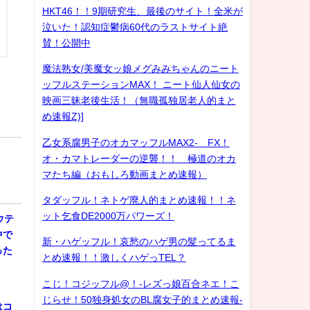
HKT46！！9期研究生、最後のサイト！全米が
泣いた！認知症鬱病60代のラストサイト絶
賛！公開中
魔法熟女/美魔女ッ娘メグみみちゃんのニート
ッフルステーションMAX！ ニート仙人仙女の
映画三昧老後生活！（無職孤独居老人的まと
め速報Z)]
乙女系腐男子のオカマッフルMAX2- FX！
オ・カマトレーダーの逆襲！！ 極道のオカ
マたち編（おもしろ動画まとめ速報）
タダッフル！ネトゲ廃人的まとめ速報！！ネ
ット乞食DE2000万パワーズ！
ウテ
中で
新・ハゲッフル！哀愁のハゲ男の髪ってるま
った
とめ速報！！激しくハゲっTEL？
こじ！コジッフル@！-レズっ娘百合ネエ！こ
じらせ！50独身処女のBL腐女子的まとめ速報-
はコ