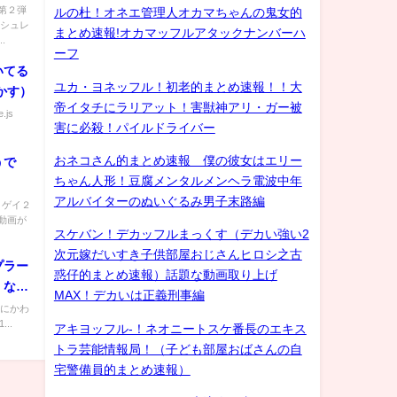
第２弾
ルの杜！オネエ管理人オカマちゃんの鬼女的
ッシュレ
まとめ速報!オカマッフルアタックナンバーハ
.
ーフ
いてる
ユカ・ヨネッフル！初老的まとめ速報！！大
かす）
帝イタチにラリアット！害獣神アリ・ガー被
.js
害に必殺！パイルドライバー
おネコさん的まとめ速報 僕の彼女はエリー
うで
ちゃん人形！豆腐メンタルメンヘラ電波中年
アルバイターのぬいぐるみ男子末路編
) ゲイ２
動画が
スケバン！デカッフルまっくす（デカい強い2
次元嫁だいすき子供部屋おじさんヒロシ之古
プラー
惑仔的まとめ速報）話題な動画取り上げ
くな
MAX！デカいは正義刑事編
無しにかわ
..
アキヨッフル-！ネオニートスケ番長のエキス
トラ芸能情報局！（子ども部屋おばさんの自
宅警備員的まとめ速報）