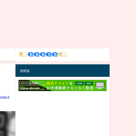
xrea
iroko3