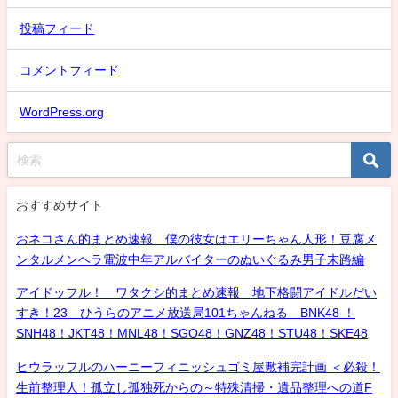
投稿フィード
コメントフィード
WordPress.org
おすすめサイト
おネコさん的まとめ速報 僕の彼女はエリーちゃん人形！豆腐メ
ンタルメンヘラ電波中年アルバイターのぬいぐるみ男子末路編
アイドッフル！ ワタクシ的まとめ速報 地下格闘アイドルだい
すき！23 ひうらのアニメ放送局101ちゃんねる BNK48 ！
SNH48！JKT48！MNL48！SGO48！GNZ48！STU48！SKE48
ヒウラッフルのハーニーフィニッシュゴミ屋敷補完計画 ＜必殺！
生前整理人！孤立し孤独死からの～特殊清掃・遺品整理への道F