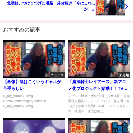
北朝鮮、つけまつげに活路 外貨稼ぎ「今はこれし
か…」
おすすめの記事
ニュース
未分類
【画像】陰はこういうギャルが
『魔法騎士レイアース』新アニ
苦手らしい
メ化プロジェクト始動！！TVア
ニメ30周年＆新アニメ化プロジ
c_img_param=; //img-
デビュー以来、少年漫画、少女漫画、青年
c.net/output/category/anime.js
漫画と幅広いジャンルでヒット作を世に送
ェクト始動PV
c_img_param=; //img...
り続ける創作集団CLAMP。 アニメやドラ
マ、映画等、作品は絶え...