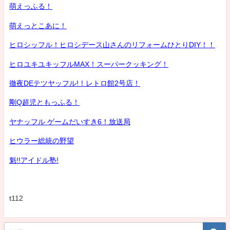
萌えっふる！
萌えっとこあに！
ヒロシッフル！ヒロシデース山さんのリフォームひとりDIY！！
ヒロユキユキッフルMAX！スーパークッキング！
徹夜DEテツヤッフル!！レトロ館2号店！
剛Q超児ともっふる！
ヤナッフル ゲームだいすき6！放送局
ヒウラー総統の野望
魁!!アイドル塾!
t112