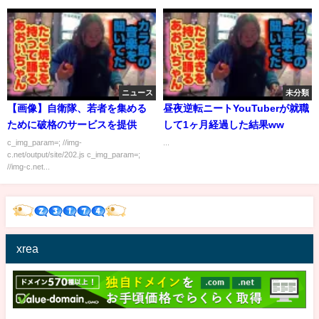
ニュース
未分類
【画像】自衛隊、若者を集める
昼夜逆転ニートYouTuberが就職
ために破格のサービスを提供
して1ヶ月経過した結果ww
c_img_param=; //img-
...
c.net/output/site/202.js c_img_param=;
//img-c.net...
xrea