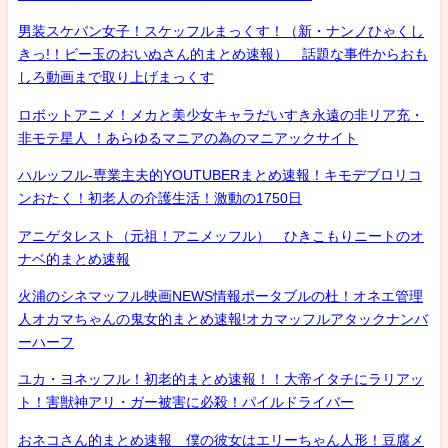
男装スケバン女子！スケッフルまっくす！（新・ナンノひゃくし
きっ!！ビー玉のおいぬさん的まとめ速報） 話題な事件からおも
しろ動画まで取り上げまっくす
ロボットアニメ！メカと美少女キャラだいすき永遠の非リア充・
非モテ星人 ！あらゆるマニアの為のマニアックサイト
ハルッフル-専業主夫的YOUTUBERまとめ速報！キモデブロリコ
ンおたく！初老人の介護生活！激動の1750日
アニゲタレスト（元祖！アニメッフル） ひきこもりニートのオ
ナベ的まとめ速報
火浦のシネマッフル映画NEWS情報ポータブルの杜！オネエ管理
人オカマちゃんの鬼女的まとめ速報!オカマッフルアタックナンバ
ーハーフ
ユカ・ヨネッフル！初老的まとめ速報！！大帝イタチにラリアッ
ト！害獣神アリ・ガー被害に必殺！パイルドライバー
おネコさん的まとめ速報 僕の彼女はエリーちゃん人形！豆腐メ