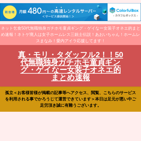
ネット乞食50代無職独身ガチホモ童貞ギング・ゲイなー女装子オネエ的まと
め速報！ネトゲ廃人は女子ホームレス三銃士伝説！あおいちゃん！ホームレ
スまなみ！愛内アイラ応援してます！
真・モリ・タダッフル2！！50
代無職独身ガチホモ童貞ギン
グ・ゲイなー女装子オネエ的
まとめ速報
孤立＜お客様皆様が掲載の記事等へアクセス、閲覧、こちらのサービス
を利用される事でかろうじて運営できています＞本日は足元が悪い中ご
足労頂き誠に有難うございます。