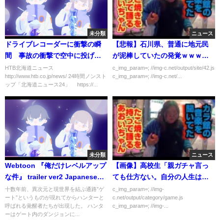
未分類
ニュース
ドライブレコーダーに衝撃の瞬
【悲報】石川県、普通に地元民
間 事故の衝撃で空中に投げ出
が泥棒していたの発覚ｗｗｗｗ
された男性…幸いにも軽傷 札
ｗ
HTB北海道ニュース
c_img_param=; //img-c.net/output/site/42.js
http://www.htb.co.jp/news/ 24時間ノンスト
c_img_param=; //img-c.net/...
幌市豊平区
ップ「北海道ニュース24」 https://...
未分類
ニュース
Webtoon 『俺だけレベルアップ
【画像】高校生「親ガチャ言っ
な件』 trailer ver2 Japanese
ても仕方ない。自分の人生は自
ver.
分で切り拓くべき」
十数年前、異次元と現世界を結ぶ通路”ゲ
c_img_param=; //img-
ート”というものが現れてからハンターと
c.net/output/category/game.js
呼ばれる覚醒者たちが出現した。 ハンタ
c_img_param=; //img-...
ーはゲート内のダンジョンに...