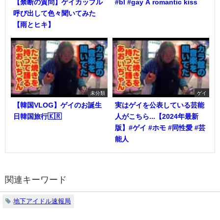
【禁断の質問】ゲイカップル
#bl #gay A romantic kiss
呼び出して色々聞いてみた
【雨とヒキ】
未分類
ゲイ
【韓国VLOG】ゲイのお誕生
実はゲイを公表している芸能
日韓国旅行🇰🇷
人がこちら...【2024年最新
版】#ゲイ #ホモ #同性愛 #芸
能人
関連キーワード
地下アイドル速報局