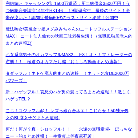
完結編＞ キャッシング計1500万返済：厨二病借金3500万円！う
つ病統合失調症14年生HKT46！！9期研究生、最後のサイト！全
米が泣いた！認知症鬱病60代のラストサイト絶賛！公開中
魔法熟女/美魔女ッ娘メグみみちゃんのニートッフルステーション
MAX！ ニート仙人仙女の映画三昧老後生活！（無職孤独居老人的
まとめ速報Z)]
乙女系腐男子のオカマッフルMAX2- FX！オ・カマトレーダーの
逆襲！！ 極道のオカマたち編（おもしろ動画まとめ速報）
タダッフル！ネトゲ廃人的まとめ速報！！ネット乞食DE2000万
パワーズ！
新・ハゲッフル！哀愁のハゲ男の髪ってるまとめ速報！！激しく
ハゲっTEL？
こじ！コジッフル@！-レズっ娘百合ネエ！こじらせ！50独身処
女のBL腐女子的まとめ速報-
何だ！何が？真・シロッフル！！ 永遠の無職童貞- ぼっちな
ニート的まとめ速報！一生童貞上等夜露死苦！