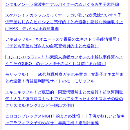
ンタルメンヘラ電波中年アルバイターのぬいぐるみ男子末路編
スケバン！デカッフルまっくす（デカい強い2次元嫁だいすき子
供部屋おじさんヒロシ之古惑仔的まとめ速報）話題な動画取り上
げMAX！デカいは正義刑事編
アキヨッフル-！ネオニートスケ番長のエキストラ芸能情報局！
（子ども部屋おばさんの自宅警備員的まとめ速報）
[ヨシヨシロッフル-！！-素浪人勇者カツオンの未解決事件簿へよ
うこそYOUKO！のナンノ洋子のはなしは信じるな編）]
モリッフル！ 50代無職独身ガチホモ童貞！女装子オネエ的ま
とめ速報！有益便利情報サイトの杜 モリッフル
ユキユキッフル！ど底辺的一同驚愕騒然まとめ速報！超氷河期世
代！人生の強制ロスカットですべてを失ったキグナス氷子の愛の
クリスタルキングボンビー脱出大作戦
ヒロコンプレックスNIGHT 的まとめ速報！！子供が欲しいど陰キ
ャアラフィフ女子のめざせ！専業主婦！婚活計画編