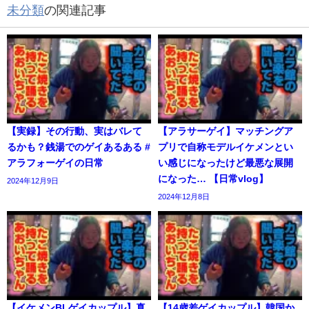
未分類
の関連記事
【実録】その行動、実はバレて
【アラサーゲイ】マッチングア
るかも？銭湯でのゲイあるある #
プリで自称モデルイケメンとい
アラフォーゲイの日常
い感じになったけど最悪な展開
になった… 【日常vlog】
2024年12月9日
2024年12月8日
【イケメンBLゲイカップル】真
【14歳差ゲイカップル】韓国か