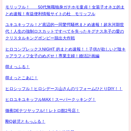
モリッフル！ 50代無職独身ガチホモ童貞！女装子オネエ的ま
とめ速報！有益便利情報サイトの杜 モリッフル
ユキユキッフル！ど底辺的一同驚愕騒然まとめ速報！超氷河期世
代！人生の強制ロスカットですべてを失ったキグナス氷子の愛の
クリスタルキングボンビー脱出大作戦
ヒロコンプレックスNIGHT 的まとめ速報！！子供が欲しいど陰キ
ャアラフィフ女子のめざせ！専業主婦！婚活計画編
萌えっふる！
萌えっとこあに！
ヒロシッフル！ヒロシデース山さんのリフォームひとりDIY！！
ヒロユキユキッフルMAX！スーパークッキング！
徹夜DEテツヤッフル!！レトロ館2号店！
剛Q超児ともっふる！