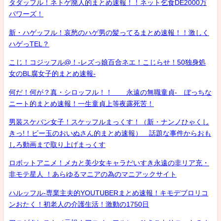
タダッフル！ネトゲ廃人的まとめ速報！！ネット乞食DE2000万
パワーズ！
新・ハゲッフル！哀愁のハゲ男の髪ってるまとめ速報！！激しく
ハゲっTEL？
こじ！コジッフル@！-レズっ娘百合ネエ！こじらせ！50独身処
女のBL腐女子的まとめ速報-
何だ！何が？真・シロッフル！！ 永遠の無職童貞- ぼっちな
ニート的まとめ速報！一生童貞上等夜露死苦！
男装スケバン女子！スケッフルまっくす！（新・ナンノひゃくし
きっ!！ビー玉のおいぬさん的まとめ速報） 話題な事件からおも
しろ動画まで取り上げまっくす
ロボットアニメ！メカと美少女キャラだいすき永遠の非リア充・
非モテ星人 ！あらゆるマニアの為のマニアックサイト
ハルッフル-専業主夫的YOUTUBERまとめ速報！キモデブロリコ
ンおたく！初老人の介護生活！激動の1750日