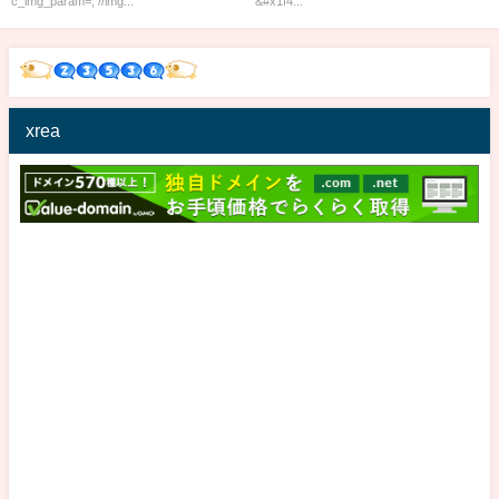
c_img_param=; //img...
&#x1f4...
xrea