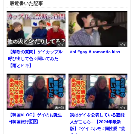
最近書いた記事
ゲイ
ゲイ
【禁断の質問】ゲイカップル
#bl #gay A romantic kiss
呼び出して色々聞いてみた
【雨とヒキ】
未分類
ゲイ
【韓国VLOG】ゲイのお誕生
実はゲイを公表している芸能
日韓国旅行🇰🇷
人がこちら...【2024年最新
版】#ゲイ #ホモ #同性愛 #芸