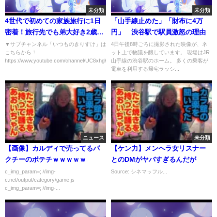
未分類
未分類
4世代で初めての家族旅行に1日
「山手線止めた」「財布に4万
密着！旅行先でも弟大好き2歳
円」 渋谷駅で駅員激怒の理由
姉！！
▼サブチャンネル「いつものきりすけ」は
4日午後8時ごろに撮影された映像が、ネ
こちらから！
ット上で物議を醸しています。 現場はJR
https://www.youtube.com/channel/UC8xhgWTEwA0...
山手線の渋谷駅のホーム。 多くの乗客が
電車を利用する帰宅ラッシ...
ニュース
未分類
【画像】カルディで売ってるパ
【ケン力】メンヘラ女リスナー
クチーのポテチｗｗｗｗｗ
とのDMがヤバすぎるんだが
c_img_param=; //img-
Source: シネマッフル...
c.net/output/category/game.js
c_img_param=; //img-...