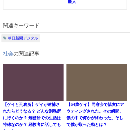
能人
関連キーワード
朝日新聞デジタル
社会
の関連記事
【ゲイと刑務所】ゲイが逮捕さ
【54歳ゲイ】同窓会で親友にア
れたらどうなる？ どんな刑務所
ウティングされた。その瞬間、
に行くのか？ 刑務所での生活は
僕の中で何かが終わった。そし
特殊なのか？ 経験者に話しても
て僕が取った動とは？