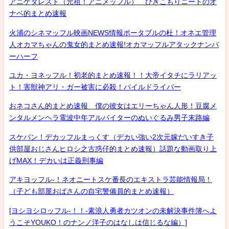
アニゲタレスト（元祖！アニメッフル） ひきこもりニートのオ
ナベ的まとめ速報
火浦のシネマッフル映画NEWS情報ポータブルの杜！オネエ管理
人オカマちゃんの鬼女的まとめ速報!オカマッフルアタックナンバ
ーハーフ
ユカ・ヨネッフル！初老的まとめ速報！！大帝イタチにラリアッ
ト！害獣神アリ・ガー被害に必殺！パイルドライバー
おネコさん的まとめ速報 僕の彼女はエリーちゃん人形！豆腐メ
ンタルメンヘラ電波中年アルバイターのぬいぐるみ男子末路編
スケバン！デカッフルまっくす（デカい強い2次元嫁だいすき子
供部屋おじさんヒロシ之古惑仔的まとめ速報）話題な動画取り上
げMAX！デカいは正義刑事編
アキヨッフル-！ネオニートスケ番長のエキストラ芸能情報局！
（子ども部屋おばさんの自宅警備員的まとめ速報）
[ヨシヨシロッフル-！！-素浪人勇者カツオンの未解決事件簿へよ
うこそYOUKO！のナンノ洋子のはなしは信じるな編）]