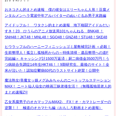
おネコさん的まとめ速報 僕の彼女はエリーちゃん人形！豆腐メ
ンタルメンヘラ電波中年アルバイターのぬいぐるみ男子末路編
アイドッフル！ ワタクシ的まとめ速報 地下格闘アイドルだい
すき！23 ひうらのアニメ放送局101ちゃんねる BNK48 ！
SNH48！JKT48！MNL48！SGO48！GNZ48！STU48！SKE48
ヒウラッフルのハーニーフィニッシュゴミ屋敷補完計画 ＜必殺！
生前整理人！孤立し孤独死からの～特殊清掃・遺品整理への道F
完結編＞ キャッシング計1500万返済：厨二病借金3500万円！う
つ病統合失調症14年生HKT46！！9期研究生、最後のサイト！全
米が泣いた！認知症鬱病60代のラストサイト絶賛！公開中
魔法熟女/美魔女ッ娘メグみみちゃんのニートッフルステーション
MAX！ ニート仙人仙女の映画三昧老後生活！（無職孤独居老人的
まとめ速報Z)]
乙女系腐男子のオカマッフルMAX2- FX！オ・カマトレーダーの
逆襲！！ 極道のオカマたち編（おもしろ動画まとめ速報）