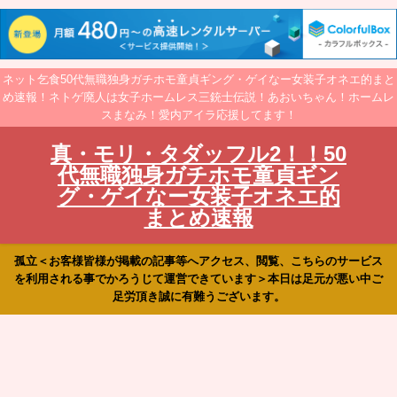
ネット乞食50代無職独身ガチホモ童貞ギング・ゲイなー女装子オネエ的まと
め速報！ネトゲ廃人は女子ホームレス三銃士伝説！あおいちゃん！ホームレ
スまなみ！愛内アイラ応援してます！
真・モリ・タダッフル2！！50
代無職独身ガチホモ童貞ギン
グ・ゲイなー女装子オネエ的
まとめ速報
孤立＜お客様皆様が掲載の記事等へアクセス、閲覧、こちらのサービス
を利用される事でかろうじて運営できています＞本日は足元が悪い中ご
足労頂き誠に有難うございます。