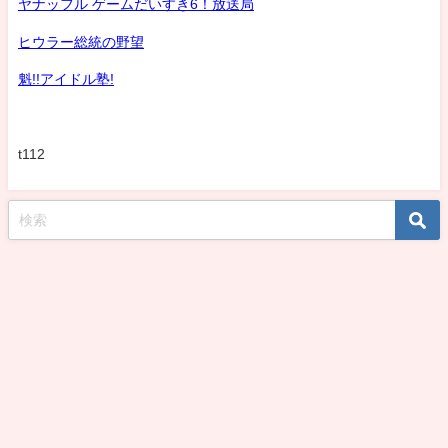
ヤナッフル ゲームだいすき6！放送局
ヒウラー総統の野望
魁!!アイドル塾!
t112