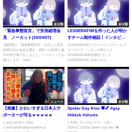
未分類
未分類
「緊急事態宣言」で安倍総理会
LESSERAFIMを作った人が明か
見 ノーカット(20/04/07)
すチーム制作秘話丨インタビュ
ー全文日本語訳
7都府県に「緊急事態宣言」を出した安倍
LESSERAFIMのパフォーマンスディレク
総理大臣が会見を開き、国民への説明と協
ターのパク・ソヨンが明かした
力の呼び掛けをしました。ノーカットでお
LESSERAFIM制作秘話 そして
届けします。 https:...
LESSERAFIMに込められた...
ニュース
未分類
【画像】かわいすぎる日本人サ
Spider Gay Kiss 🕷️💕 #gay
ポーターが写るｗｗｗｗｗ
#tiktok #shorts
c_img_param=; //img-
1:名無しさん＠おカマいっぱい
c.net/output/category/anime.js
2024.01.13(Sat) Spider Gay Kiss 🕷️