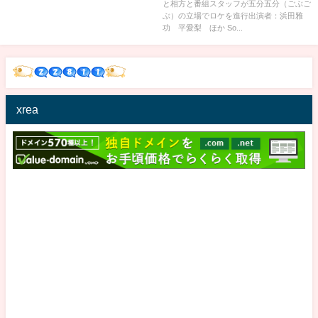
と相方と番組スタッフが五分五分（ごぶご
ぶ）の立場でロケを進行出演者：浜田雅
功 平愛梨 ほか So...
xrea