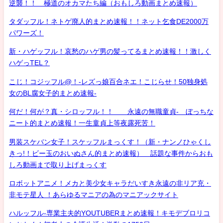
逆襲！！ 極道のオカマたち編（おもしろ動画まとめ速報）
タダッフル！ネトゲ廃人的まとめ速報！！ネット乞食DE2000万
パワーズ！
新・ハゲッフル！哀愁のハゲ男の髪ってるまとめ速報！！激しく
ハゲっTEL？
こじ！コジッフル@！-レズっ娘百合ネエ！こじらせ！50独身処
女のBL腐女子的まとめ速報-
何だ！何が？真・シロッフル！！ 永遠の無職童貞- ぼっちな
ニート的まとめ速報！一生童貞上等夜露死苦！
男装スケバン女子！スケッフルまっくす！（新・ナンノひゃくし
きっ!！ビー玉のおいぬさん的まとめ速報） 話題な事件からおも
しろ動画まで取り上げまっくす
ロボットアニメ！メカと美少女キャラだいすき永遠の非リア充・
非モテ星人 ！あらゆるマニアの為のマニアックサイト
ハルッフル-専業主夫的YOUTUBERまとめ速報！キモデブロリコ