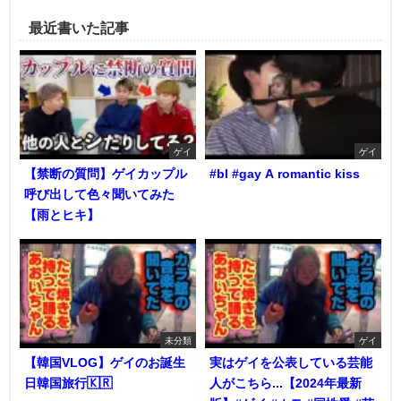
最近書いた記事
ゲイ
ゲイ
【禁断の質問】ゲイカップル
#bl #gay A romantic kiss
呼び出して色々聞いてみた
【雨とヒキ】
未分類
ゲイ
【韓国VLOG】ゲイのお誕生
実はゲイを公表している芸能
日韓国旅行🇰🇷
人がこちら...【2024年最新