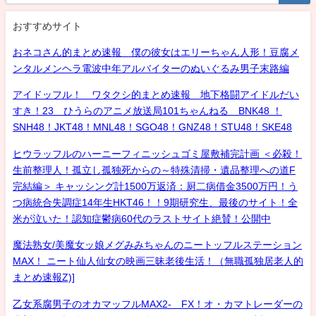
おすすめサイト
おネコさん的まとめ速報 僕の彼女はエリーちゃん人形！豆腐メ
ンタルメンヘラ電波中年アルバイターのぬいぐるみ男子末路編
アイドッフル！ ワタクシ的まとめ速報 地下格闘アイドルだい
すき！23 ひうらのアニメ放送局101ちゃんねる BNK48 ！
SNH48！JKT48！MNL48！SGO48！GNZ48！STU48！SKE48
ヒウラッフルのハーニーフィニッシュゴミ屋敷補完計画 ＜必殺！
生前整理人！孤立し孤独死からの～特殊清掃・遺品整理への道F
完結編＞ キャッシング計1500万返済：厨二病借金3500万円！う
つ病統合失調症14年生HKT46！！9期研究生、最後のサイト！全
米が泣いた！認知症鬱病60代のラストサイト絶賛！公開中
魔法熟女/美魔女ッ娘メグみみちゃんのニートッフルステーション
MAX！ ニート仙人仙女の映画三昧老後生活！（無職孤独居老人的
まとめ速報Z)]
乙女系腐男子のオカマッフルMAX2- FX！オ・カマトレーダーの