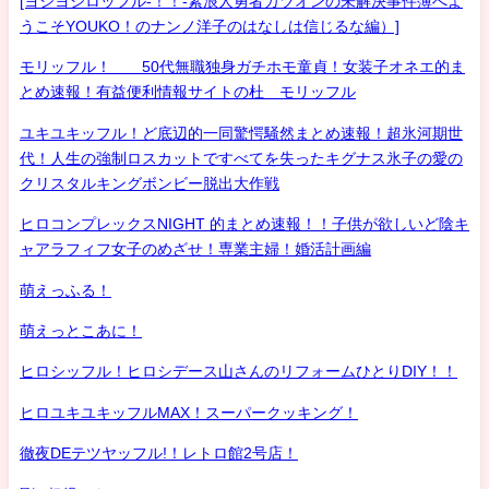
[ヨシヨシロッフル-！！-素浪人勇者カツオンの未解決事件簿へよ
うこそYOUKO！のナンノ洋子のはなしは信じるな編）]
モリッフル！ 50代無職独身ガチホモ童貞！女装子オネエ的ま
とめ速報！有益便利情報サイトの杜 モリッフル
ユキユキッフル！ど底辺的一同驚愕騒然まとめ速報！超氷河期世
代！人生の強制ロスカットですべてを失ったキグナス氷子の愛の
クリスタルキングボンビー脱出大作戦
ヒロコンプレックスNIGHT 的まとめ速報！！子供が欲しいど陰キ
ャアラフィフ女子のめざせ！専業主婦！婚活計画編
萌えっふる！
萌えっとこあに！
ヒロシッフル！ヒロシデース山さんのリフォームひとりDIY！！
ヒロユキユキッフルMAX！スーパークッキング！
徹夜DEテツヤッフル!！レトロ館2号店！