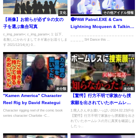
文化
その他アイドル情報
【画像】お前らが必ず９の女の
🔴PAW Patrol.EXE & Cars
子を選ぶ集合写真
Lightning Mcqueen & Talking
Tom & PJ MASK.exe - Coffin
c_img_param=; c_img_param=; 1: 以下、
_ _ _ _ _ _ _ _ _ _ _ _ _ _ _ _ _ _ _ _ _ _ _
名無しにかわりましてネギ速がお送りしま
_ _ _ _ _ SH Dance this ...
Dance Song (Cover)
す 2021/12/14(火) 0...
未分類
未分類
"Kamen America" Character
【驚愕】行方不明で家族から捜
Reel Rig by David Reategui
索願を出されていたホームレス
の方に真実を確認しました
Character rigging reel of the comic book
1:廃人さん＠お腹いっぱい2024.02.23(Fri)
series character Charlotte -C...
【驚愕】行方不明で家族から捜索願を出さ
れていたホームレスの方に真実を確認しま
したっ...