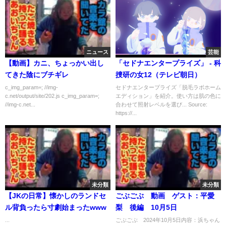
ニュース
芸能
【動画】カニ、ちょっかい出し
「セドナエンタープライズ」 - 科
てきた陰にブチギレ
捜研の女12（テレビ朝日）
c_img_param=; //img-
セドナエンタープライズ「脱毛ラボホーム
c.net/output/site/202.js c_img_param=;
エディション」を紹介。使い方は肌の色に
//img-c.net...
合わせて照射レベルを選び... Source:
https://...
未分類
未分類
【JKの日常】懐かしのランドセ
ごぶごぶ 動画 ゲスト：平愛
ル背負ったら寸劇始まったwww
梨 後編 10月5日
...
ごぶごぶ 2024年10月5日内容：浜ちゃん