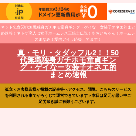
ネット乞食50代無職独身ガチホモ童貞ギング・ゲイなー女装子オネエ的まと
め速報！ネトゲ廃人は女子ホームレス三銃士伝説！あおいちゃん！ホームレ
スまなみ！愛内アイラ応援してます！
真・モリ・タダッフル2！！50
代無職独身ガチホモ童貞ギン
グ・ゲイなー女装子オネエ的
まとめ速報
孤立＜お客様皆様が掲載の記事等へアクセス、閲覧、こちらのサービス
を利用される事でかろうじて運営できています＞本日は足元が悪い中ご
足労頂き誠に有難うございます。