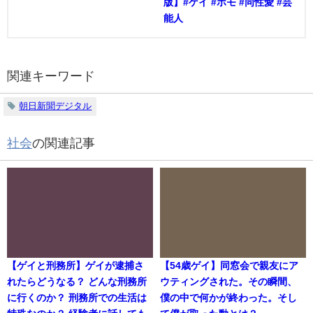
版】#ゲイ #ホモ #同性愛 #芸
能人
関連キーワード
朝日新聞デジタル
社会
の関連記事
【ゲイと刑務所】ゲイが逮捕さ
【54歳ゲイ】同窓会で親友にア
れたらどうなる？ どんな刑務所
ウティングされた。その瞬間、
に行くのか？ 刑務所での生活は
僕の中で何かが終わった。そし