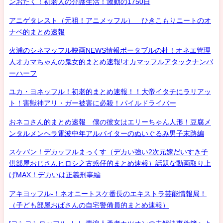
ンおたく！初老人の介護生活！激動の1750日
アニゲタレスト（元祖！アニメッフル） ひきこもりニートのオ
ナベ的まとめ速報
火浦のシネマッフル映画NEWS情報ポータブルの杜！オネエ管理
人オカマちゃんの鬼女的まとめ速報!オカマッフルアタックナンバ
ーハーフ
ユカ・ヨネッフル！初老的まとめ速報！！大帝イタチにラリアッ
ト！害獣神アリ・ガー被害に必殺！パイルドライバー
おネコさん的まとめ速報 僕の彼女はエリーちゃん人形！豆腐メ
ンタルメンヘラ電波中年アルバイターのぬいぐるみ男子末路編
スケバン！デカッフルまっくす（デカい強い2次元嫁だいすき子
供部屋おじさんヒロシ之古惑仔的まとめ速報）話題な動画取り上
げMAX！デカいは正義刑事編
アキヨッフル-！ネオニートスケ番長のエキストラ芸能情報局！
（子ども部屋おばさんの自宅警備員的まとめ速報）