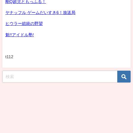
剛Q超児ともっふる！
ヤナッフル ゲームだいすき6！放送局
ヒウラー総統の野望
魁!!アイドル塾!
t112