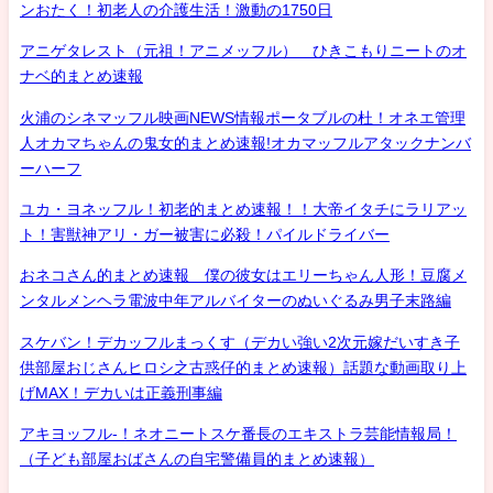
ンおたく！初老人の介護生活！激動の1750日
アニゲタレスト（元祖！アニメッフル） ひきこもりニートのオ
ナベ的まとめ速報
火浦のシネマッフル映画NEWS情報ポータブルの杜！オネエ管理
人オカマちゃんの鬼女的まとめ速報!オカマッフルアタックナンバ
ーハーフ
ユカ・ヨネッフル！初老的まとめ速報！！大帝イタチにラリアッ
ト！害獣神アリ・ガー被害に必殺！パイルドライバー
おネコさん的まとめ速報 僕の彼女はエリーちゃん人形！豆腐メ
ンタルメンヘラ電波中年アルバイターのぬいぐるみ男子末路編
スケバン！デカッフルまっくす（デカい強い2次元嫁だいすき子
供部屋おじさんヒロシ之古惑仔的まとめ速報）話題な動画取り上
げMAX！デカいは正義刑事編
アキヨッフル-！ネオニートスケ番長のエキストラ芸能情報局！
（子ども部屋おばさんの自宅警備員的まとめ速報）