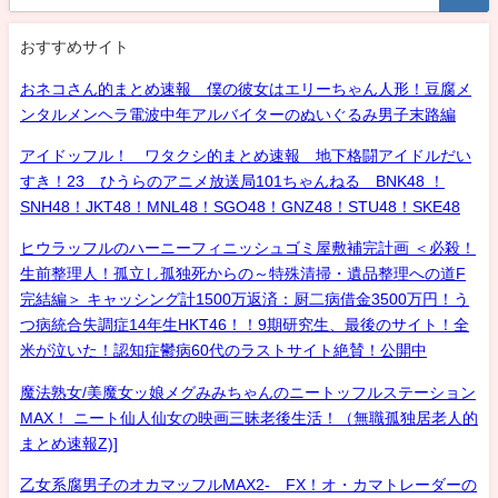
おすすめサイト
おネコさん的まとめ速報 僕の彼女はエリーちゃん人形！豆腐メ
ンタルメンヘラ電波中年アルバイターのぬいぐるみ男子末路編
アイドッフル！ ワタクシ的まとめ速報 地下格闘アイドルだい
すき！23 ひうらのアニメ放送局101ちゃんねる BNK48 ！
SNH48！JKT48！MNL48！SGO48！GNZ48！STU48！SKE48
ヒウラッフルのハーニーフィニッシュゴミ屋敷補完計画 ＜必殺！
生前整理人！孤立し孤独死からの～特殊清掃・遺品整理への道F
完結編＞ キャッシング計1500万返済：厨二病借金3500万円！う
つ病統合失調症14年生HKT46！！9期研究生、最後のサイト！全
米が泣いた！認知症鬱病60代のラストサイト絶賛！公開中
魔法熟女/美魔女ッ娘メグみみちゃんのニートッフルステーション
MAX！ ニート仙人仙女の映画三昧老後生活！（無職孤独居老人的
まとめ速報Z)]
乙女系腐男子のオカマッフルMAX2- FX！オ・カマトレーダーの