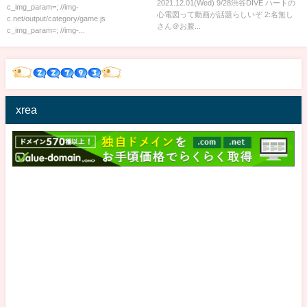
2021.12.01(Wed) 9/28渋谷DIVE ハートの
泣き叫び震える…
c_img_param=; //img-
心電図って動画が話題らしいぞ 2:名無し
c.net/output/category/game.js
さん＠お腹...
c_img_param=; //img-...
xrea