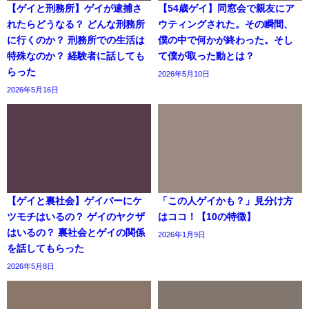
【ゲイと刑務所】ゲイが逮捕さ
【54歳ゲイ】同窓会で親友にア
れたらどうなる？ どんな刑務所
ウティングされた。その瞬間、
に行くのか？ 刑務所での生活は
僕の中で何かが終わった。そし
特殊なのか？ 経験者に話しても
て僕が取った動とは？
らった
2026年5月10日
2026年5月16日
【ゲイと裏社会】ゲイバーにケ
「この人ゲイかも？」見分け方
ツモチはいるの？ ゲイのヤクザ
はココ！【10の特徴】
はいるの？ 裏社会とゲイの関係
2026年1月9日
を話してもらった
2026年5月8日