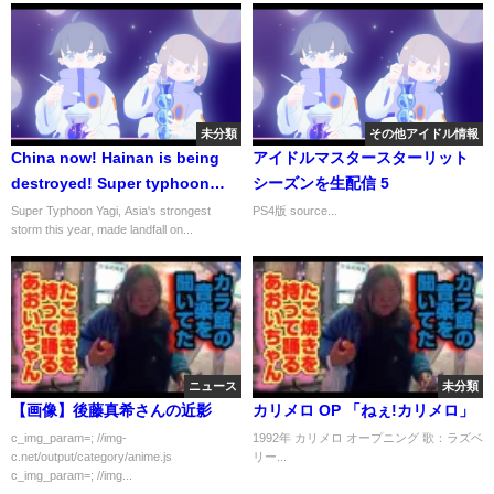
未分類
その他アイドル情報
China now! Hainan is being
アイドルマスタースターリット
destroyed! Super typhoon
シーズンを生配信 5
with winds of 299km/h blew
Super Typhoon Yagi, Asia's strongest
PS4版 source...
storm this year, made landfall on...
away houses and cars
ニュース
未分類
【画像】後藤真希さんの近影
カリメロ OP 「ねぇ!カリメロ」
c_img_param=; //img-
1992年 カリメロ オープニング 歌：ラズベ
c.net/output/category/anime.js
リー...
c_img_param=; //img...