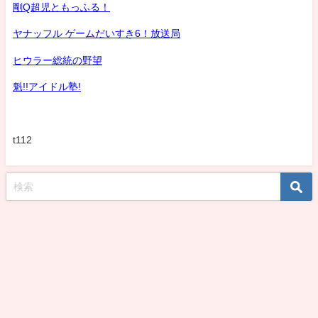
剛Q超児ともっふる！
ヤナッフル ゲームだいすき6！放送局
ヒウラー総統の野望
魁!!アイドル塾!
t112