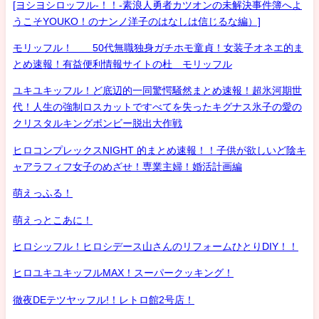
[ヨシヨシロッフル-！！-素浪人勇者カツオンの未解決事件簿へよ
うこそYOUKO！のナンノ洋子のはなしは信じるな編）]
モリッフル！ 50代無職独身ガチホモ童貞！女装子オネエ的ま
とめ速報！有益便利情報サイトの杜 モリッフル
ユキユキッフル！ど底辺的一同驚愕騒然まとめ速報！超氷河期世
代！人生の強制ロスカットですべてを失ったキグナス氷子の愛の
クリスタルキングボンビー脱出大作戦
ヒロコンプレックスNIGHT 的まとめ速報！！子供が欲しいど陰キ
ャアラフィフ女子のめざせ！専業主婦！婚活計画編
萌えっふる！
萌えっとこあに！
ヒロシッフル！ヒロシデース山さんのリフォームひとりDIY！！
ヒロユキユキッフルMAX！スーパークッキング！
徹夜DEテツヤッフル!！レトロ館2号店！