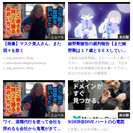
ニュース
未分類
【画像】マスク美人さん、また
綾野剛被告の裁判報告【まだ綾
我々を欺く
野剛は１７歳とＳＥＸしていな
いと言っています！】
c_img_param=; //img-
２枚目の投票用紙に【ガーシー】と書いて
c.net/output/category/anime.js
下さい。 １枚目の投票用紙には、下記Ｎ
c_img_param=; //img...
ＨＫ党の立候補者の氏名を書いて下さい。
あなたのお住まいの都道府...
ニュース
未分類
ワイ、退職代行を使って会社を
9/28渋谷DIVE ハートの心電図
辞めるも会社から鬼電がきてて
1:名無しさん＠お腹いっぱい