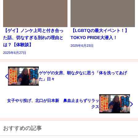
【ゲイ】ノンケ上司と付き合っ
【LGBTQの最大イベント！】
た話、切なすぎる別れの理由と
TOKYO PRIDE大潜入！
は？【体験談】
2025年6月23日
2025年6月27日
ゲゲゲの女房、朝な夕なに思う「体を洗ってあげ
た」日々
女子やり投げ、北口が日本新 鼻血止まらずリラッ
クス
おすすめの記事