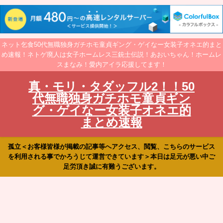
ネット乞食50代無職独身ガチホモ童貞ギング・ゲイなー女装子オネエ的まと
め速報！ネトゲ廃人は女子ホームレス三銃士伝説！あおいちゃん！ホームレ
スまなみ！愛内アイラ応援してます！
真・モリ・タダッフル2！！50
代無職独身ガチホモ童貞ギン
グ・ゲイなー女装子オネエ的
まとめ速報
孤立＜お客様皆様が掲載の記事等へアクセス、閲覧、こちらのサービス
を利用される事でかろうじて運営できています＞本日は足元が悪い中ご
足労頂き誠に有難うございます。