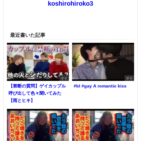
koshirohiroko3
最近書いた記事
ゲイ
ゲイ
【禁断の質問】ゲイカップル
#bl #gay A romantic kiss
呼び出して色々聞いてみた
【雨とヒキ】