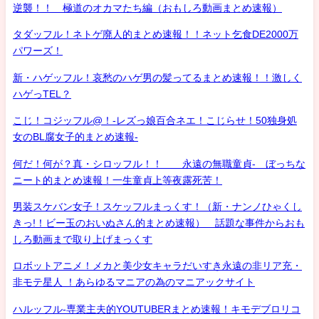
逆襲！！ 極道のオカマたち編（おもしろ動画まとめ速報）
タダッフル！ネトゲ廃人的まとめ速報！！ネット乞食DE2000万
パワーズ！
新・ハゲッフル！哀愁のハゲ男の髪ってるまとめ速報！！激しく
ハゲっTEL？
こじ！コジッフル@！-レズっ娘百合ネエ！こじらせ！50独身処
女のBL腐女子的まとめ速報-
何だ！何が？真・シロッフル！！ 永遠の無職童貞- ぼっちな
ニート的まとめ速報！一生童貞上等夜露死苦！
男装スケバン女子！スケッフルまっくす！（新・ナンノひゃくし
きっ!！ビー玉のおいぬさん的まとめ速報） 話題な事件からおも
しろ動画まで取り上げまっくす
ロボットアニメ！メカと美少女キャラだいすき永遠の非リア充・
非モテ星人 ！あらゆるマニアの為のマニアックサイト
ハルッフル-専業主夫的YOUTUBERまとめ速報！キモデブロリコ