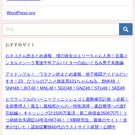
WordPress.org
おすすめサイト
おネコさん的まとめ速報 僕の彼女はエリーちゃん人形！豆腐メ
ンタルメンヘラ電波中年アルバイターのぬいぐるみ男子末路編
アイドッフル！ ワタクシ的まとめ速報 地下格闘アイドルだい
すき！23 ひうらのアニメ放送局101ちゃんねる BNK48 ！
SNH48！JKT48！MNL48！SGO48！GNZ48！STU48！SKE48
ヒウラッフルのハーニーフィニッシュゴミ屋敷補完計画 ＜必殺！
生前整理人！孤立し孤独死からの～特殊清掃・遺品整理への道F
完結編＞ キャッシング計1500万返済：厨二病借金3500万円！う
つ病統合失調症14年生HKT46！！9期研究生、最後のサイト！全
米が泣いた！認知症鬱病60代のラストサイト絶賛！公開中