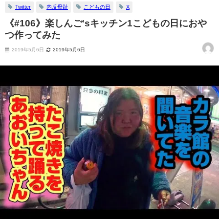
Twitter
内反母趾
こどもの日
X
《#106》楽しんご'sキッチン1こどもの日におや
つ作ってみた
2019年5月6日
2019年5月6日