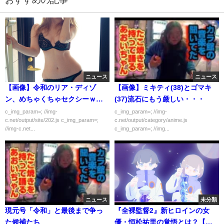
ニュース
ニュース
【画像】令和のリア・ディゾ
【画像】ミキティ(38)とゴマキ
ン、めちゃくちゃセクシーｗｗ
(37)流石にもう厳しい・・・
ｗｗｗｗ
c_img_param=; //img-
c_img_param=; //img-
c.net/output/site/202.js c_img_param=;
c.net/output/category/anime.js
//img-c.net...
c_img_param=; //img...
ニュース
未分類
現元号「令和」と最後まで争っ
『全裸監督2』新ヒロインの女
た候補たち
優・恒松祐里の覚悟とは？【東