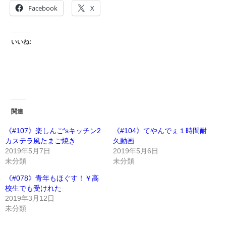
Facebook
X
いいね:
関連
《#107》楽しんご'sキッチン2
《#104》てやんでぇ１時間耐
カステラ風たまご焼き
久動画
2019年5月7日
2019年5月6日
未分類
未分類
《#078》青年もほぐす！￥高
校生でも受けれた
2019年3月12日
未分類