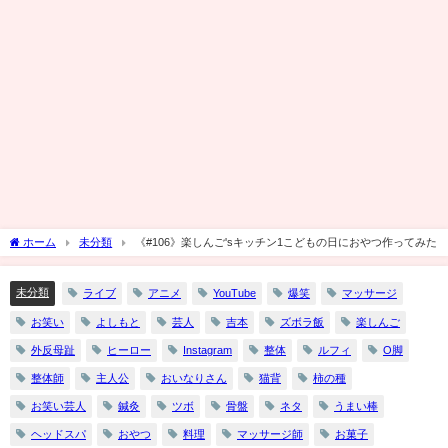
ホーム
未分類
《#106》楽しんご'sキッチン1こどもの日におやつ作ってみた
未分類
ライブ
アニメ
YouTube
爆笑
マッサージ
お笑い
よしもと
芸人
吉本
ズボラ飯
楽しんご
外反母趾
ヒーロー
Instagram
整体
ルフィ
O脚
整体師
主人公
おいなりさん
猫背
柿の種
お笑い芸人
鍼灸
ツボ
骨盤
ネタ
うまい棒
ヘッドスパ
おやつ
料理
マッサージ師
お菓子