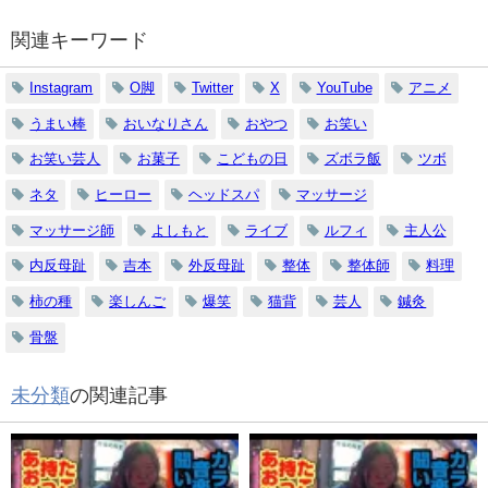
関連キーワード
Instagram
O脚
Twitter
X
YouTube
アニメ
うまい棒
おいなりさん
おやつ
お笑い
お笑い芸人
お菓子
こどもの日
ズボラ飯
ツボ
ネタ
ヒーロー
ヘッドスパ
マッサージ
マッサージ師
よしもと
ライブ
ルフィ
主人公
内反母趾
吉本
外反母趾
整体
整体師
料理
柿の種
楽しんご
爆笑
猫背
芸人
鍼灸
骨盤
未分類
の関連記事