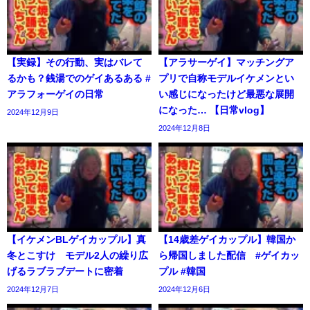
【実録】その行動、実はバレて
【アラサーゲイ】マッチングア
るかも？銭湯でのゲイあるある #
プリで自称モデルイケメンとい
アラフォーゲイの日常
い感じになったけど最悪な展開
になった… 【日常vlog】
2024年12月9日
2024年12月8日
【イケメンBLゲイカップル】真
【14歳差ゲイカップル】韓国か
冬とこすけ モデル2人の繰り広
ら帰国しました配信 #ゲイカッ
げるラブラブデートに密着
プル #韓国
2024年12月7日
2024年12月6日