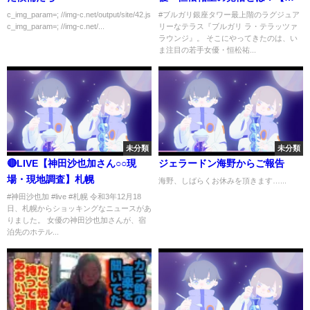
京カレンダー】
c_img_param=; //img-c.net/output/site/42.js
#ブルガリ銀座タワー最上階のラグジュア
c_img_param=; //img-c.net/...
リーなテラス『ブルガリ ラ・テラッツァ
ラウンジ』。 そこにやってきたのは、い
ま注目の若手女優・恒松祐...
未分類
未分類
🔴LIVE【神田沙也加さん○○現
ジェラードン海野からご報告
場・現地調査】札幌
海野、しばらくお休みを頂きます…...
#神田沙也加 #live #札幌 令和3年12月18
日、札幌からショッキングなニュースがあ
りました。 女優の神田沙也加さんが、宿
泊先のホテル...