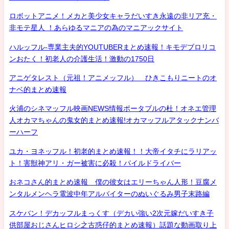
ロボットアニメ！メカと美少女キャラだいすき永遠の非リア充・
非モテ星人 ！あらゆるマニアの為のマニアックサイト
ハルッフル-専業主夫的YOUTUBERまとめ速報！キモデブロリコ
ンおたく！初老人の介護生活！激動の1750日
アニゲタレスト（元祖！アニメッフル） ひきこもりニートのオ
ナベ的まとめ速報
火浦のシネマッフル映画NEWS情報ポータブルの杜！オネエ管理
人オカマちゃんの鬼女的まとめ速報!オカマッフルアタックナンバ
ーハーフ
ユカ・ヨネッフル！初老的まとめ速報！！大帝イタチにラリアッ
ト！害獣神アリ・ガー被害に必殺！パイルドライバー
おネコさん的まとめ速報 僕の彼女はエリーちゃん人形！豆腐メ
ンタルメンヘラ電波中年アルバイターのぬいぐるみ男子末路編
スケバン！デカッフルまっくす（デカい強い2次元嫁だいすき子
供部屋おじさんヒロシ之古惑仔的まとめ速報）話題な動画取り上