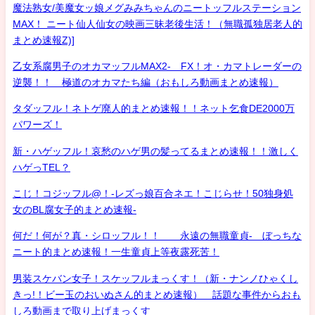
魔法熟女/美魔女ッ娘メグみみちゃんのニートッフルステーション
MAX！ ニート仙人仙女の映画三昧老後生活！（無職孤独居老人的
まとめ速報Z)]
乙女系腐男子のオカマッフルMAX2- FX！オ・カマトレーダーの
逆襲！！ 極道のオカマたち編（おもしろ動画まとめ速報）
タダッフル！ネトゲ廃人的まとめ速報！！ネット乞食DE2000万
パワーズ！
新・ハゲッフル！哀愁のハゲ男の髪ってるまとめ速報！！激しく
ハゲっTEL？
こじ！コジッフル@！-レズっ娘百合ネエ！こじらせ！50独身処
女のBL腐女子的まとめ速報-
何だ！何が？真・シロッフル！！ 永遠の無職童貞- ぼっちな
ニート的まとめ速報！一生童貞上等夜露死苦！
男装スケバン女子！スケッフルまっくす！（新・ナンノひゃくし
きっ!！ビー玉のおいぬさん的まとめ速報） 話題な事件からおも
しろ動画まで取り上げまっくす