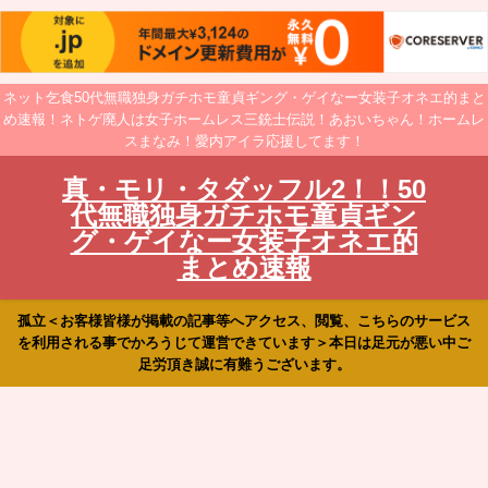
ネット乞食50代無職独身ガチホモ童貞ギング・ゲイなー女装子オネエ的まと
め速報！ネトゲ廃人は女子ホームレス三銃士伝説！あおいちゃん！ホームレ
スまなみ！愛内アイラ応援してます！
真・モリ・タダッフル2！！50
代無職独身ガチホモ童貞ギン
グ・ゲイなー女装子オネエ的
まとめ速報
孤立＜お客様皆様が掲載の記事等へアクセス、閲覧、こちらのサービス
を利用される事でかろうじて運営できています＞本日は足元が悪い中ご
足労頂き誠に有難うございます。