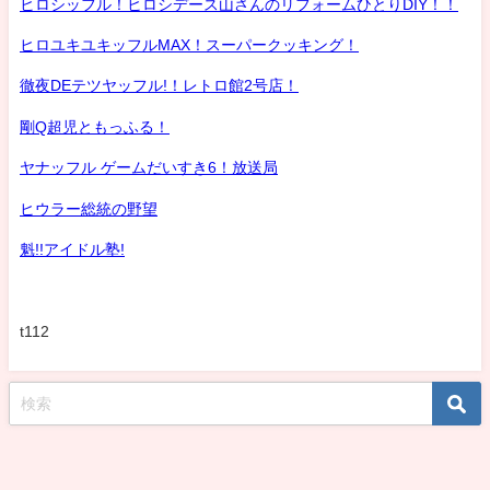
ヒロシッフル！ヒロシデース山さんのリフォームひとりDIY！！
ヒロユキユキッフルMAX！スーパークッキング！
徹夜DEテツヤッフル!！レトロ館2号店！
剛Q超児ともっふる！
ヤナッフル ゲームだいすき6！放送局
ヒウラー総統の野望
魁!!アイドル塾!
t112