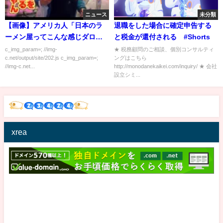
ニュース
未分類
【画像】アメリカ人「日本のラ
退職をした場合に確定申告する
ーメン屋ってこんな感じダロ？
と税金が還付される #Shorts
HAHAHA！」
c_img_param=; //img-
★ 税務顧問のご相談、個別コンサルティ
c.net/output/site/202.js c_img_param=;
ングはこちら
//img-c.net...
http://monodanekaikei.com/inquiry/ ★ 会社
設立シミ...
xrea