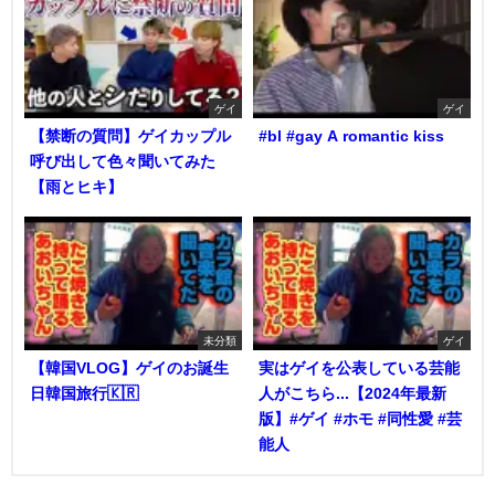
ゲイ
ゲイ
【禁断の質問】ゲイカップル
#bl #gay A romantic kiss
呼び出して色々聞いてみた
【雨とヒキ】
未分類
ゲイ
【韓国VLOG】ゲイのお誕生
実はゲイを公表している芸能
日韓国旅行🇰🇷
人がこちら...【2024年最新
版】#ゲイ #ホモ #同性愛 #芸
能人