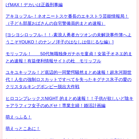
げMAX！デカいは正義刑事編
アキヨッフル-！ネオニートスケ番長のエキストラ芸能情報局！
（子ども部屋おばさんの自宅警備員的まとめ速報）
[ヨシヨシロッフル-！！-素浪人勇者カツオンの未解決事件簿へよ
うこそYOUKO！のナンノ洋子のはなしは信じるな編）]
モリッフル！ 50代無職独身ガチホモ童貞！女装子オネエ的ま
とめ速報！有益便利情報サイトの杜 モリッフル
ユキユキッフル！ど底辺的一同驚愕騒然まとめ速報！超氷河期世
代！人生の強制ロスカットですべてを失ったキグナス氷子の愛の
クリスタルキングボンビー脱出大作戦
ヒロコンプレックスNIGHT 的まとめ速報！！子供が欲しいど陰キ
ャアラフィフ女子のめざせ！専業主婦！婚活計画編
萌えっふる！
萌えっとこあに！