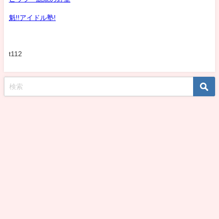
魁!!アイドル塾!
t112
koshirohiroko39jp All Rights Reserved.