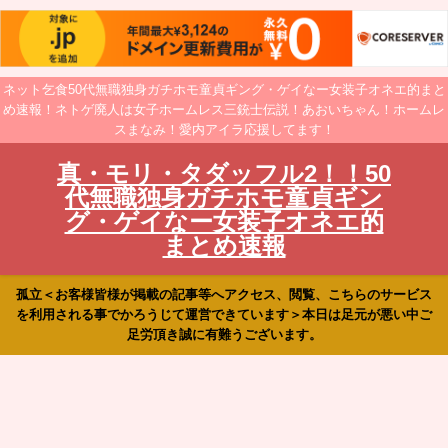
ネット乞食50代無職独身ガチホモ童貞ギング・ゲイなー女装子オネエ的まと
め速報！ネトゲ廃人は女子ホームレス三銃士伝説！あおいちゃん！ホームレ
スまなみ！愛内アイラ応援してます！
真・モリ・タダッフル2！！50
代無職独身ガチホモ童貞ギン
グ・ゲイなー女装子オネエ的
まとめ速報
孤立＜お客様皆様が掲載の記事等へアクセス、閲覧、こちらのサービス
を利用される事でかろうじて運営できています＞本日は足元が悪い中ご
足労頂き誠に有難うございます。