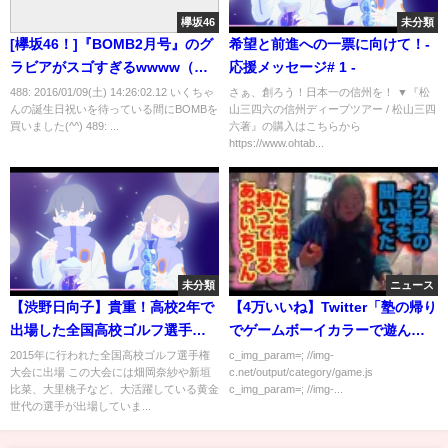
欅坂46
未分類
[欅坂46！]『BOMB2月号』のグ
希望と前進への一票に向けて！-
ラビアがスゴすぎるwwww（画
応援メッセージ# 1 -
像あり）
488: 2016/01/09(土) 14:26:02.12 いくちゃ
さぁ、創ろう！日本一の信州を！ ▼『松
んの誕生日祝いを待っている間にBOMBを
山三四六の信州ディープツアー / 松山三四
買いました(^^) 489: ...
六著』の購入はこちらから
https://www.ohtab...
未分類
ニュース
【渋野日向子】貴重！高校2年で
【4万いいね】Twitter「塾の帰り
出場した全国高校ゴルフ選手権
でゲームボーイカラーで遊んで
大会でのプレー Smiling
たら…」
2015年に行われた全国高校ゴルフ選手権
c_img_param=; //img-
大会に出場 この大会には畑岡奈紗や新垣
c.net/output/category/game.js
Cinderella Hinako Shibuno
比菜、大里桃子など、大活躍している黄金
c_img_param=; //img-...
世代の選手が出場していま...