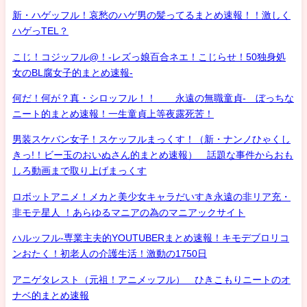
新・ハゲッフル！哀愁のハゲ男の髪ってるまとめ速報！！激しく
ハゲっTEL？
こじ！コジッフル@！-レズっ娘百合ネエ！こじらせ！50独身処
女のBL腐女子的まとめ速報-
何だ！何が？真・シロッフル！！ 永遠の無職童貞- ぼっちな
ニート的まとめ速報！一生童貞上等夜露死苦！
男装スケバン女子！スケッフルまっくす！（新・ナンノひゃくし
きっ!！ビー玉のおいぬさん的まとめ速報） 話題な事件からおも
しろ動画まで取り上げまっくす
ロボットアニメ！メカと美少女キャラだいすき永遠の非リア充・
非モテ星人 ！あらゆるマニアの為のマニアックサイト
ハルッフル-専業主夫的YOUTUBERまとめ速報！キモデブロリコ
ンおたく！初老人の介護生活！激動の1750日
アニゲタレスト（元祖！アニメッフル） ひきこもりニートのオ
ナベ的まとめ速報