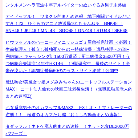
ンタルメンヘラ電波中年アルバイターのぬいぐるみ男子末路編
アイドッフル！ ワタクシ的まとめ速報 地下格闘アイドルだい
すき！23 ひうらのアニメ放送局101ちゃんねる BNK48 ！
SNH48！JKT48！MNL48！SGO48！GNZ48！STU48！SKE48
ヒウラッフルのハーニーフィニッシュゴミ屋敷補完計画 ＜必殺！
生前整理人！孤立し孤独死からの～特殊清掃・遺品整理への道F
完結編＞ キャッシング計1500万返済：厨二病借金3500万円！う
つ病統合失調症14年生HKT46！！9期研究生、最後のサイト！全
米が泣いた！認知症鬱病60代のラストサイト絶賛！公開中
魔法熟女/美魔女ッ娘メグみみちゃんのニートッフルステーション
MAX！ ニート仙人仙女の映画三昧老後生活！（無職孤独居老人的
まとめ速報Z)]
乙女系腐男子のオカマッフルMAX2- FX！オ・カマトレーダーの
逆襲！！ 極道のオカマたち編（おもしろ動画まとめ速報）
タダッフル！ネトゲ廃人的まとめ速報！！ネット乞食DE2000万
パワーズ！