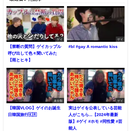
ゲイ
ゲイ
【禁断の質問】ゲイカップル
#bl #gay A romantic kiss
呼び出して色々聞いてみた
【雨とヒキ】
未分類
ゲイ
【韓国VLOG】ゲイのお誕生
実はゲイを公表している芸能
日韓国旅行🇰🇷
人がこちら...【2024年最新
版】#ゲイ #ホモ #同性愛 #芸
能人