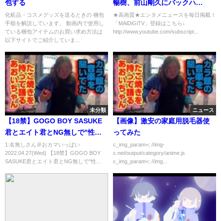
包する
暢樹、前山剛久にバックハ
グ！ 映画「一礼して、キス」
化粧品・コスメグッズを送るときの 梱包
★高画質★エンタメニュースを毎日掲載！
手順を解説しています。 動画内で使用し
「MAiDiGiTV」登録はこちら↓
完成披露上映会3
ている梱包アイテムのお買い求め方法は
http://www.youtube.com/subscript...
以下サイトでご紹介していま...
未分類
ニュース
【18禁】GOGO BOY SASUKE
【画像】激安の家庭用脱毛器使
君とエイト君とNG無しで"性の
ってみた
質問"に答えてみた
1:名無しさん＠おカマいっぱい
c_img_param=; //img-
2022.04.27(Wed) 【18禁】GOGO BOY
c.net/output/category/anime.js
SASUKE君とエイト君とNG無しで"性...
c_img_param=; //img...