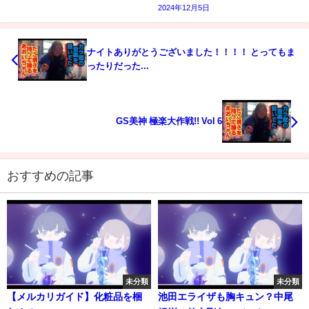
2024年12月5日
ナイトありがとうございました！！！！ とってもま
ったりだった...
GS美神 極楽大作戦!! Vol 6
おすすめの記事
未分類
未分類
【メルカリガイド】化粧品を梱
池田エライザも胸キュン？中尾