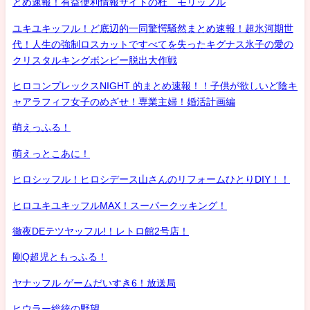
とめ速報！有益便利情報サイトの杜 モリッフル
ユキユキッフル！ど底辺的一同驚愕騒然まとめ速報！超氷河期世
代！人生の強制ロスカットですべてを失ったキグナス氷子の愛の
クリスタルキングボンビー脱出大作戦
ヒロコンプレックスNIGHT 的まとめ速報！！子供が欲しいど陰キ
ャアラフィフ女子のめざせ！専業主婦！婚活計画編
萌えっふる！
萌えっとこあに！
ヒロシッフル！ヒロシデース山さんのリフォームひとりDIY！！
ヒロユキユキッフルMAX！スーパークッキング！
徹夜DEテツヤッフル!！レトロ館2号店！
剛Q超児ともっふる！
ヤナッフル ゲームだいすき6！放送局
ヒウラー総統の野望