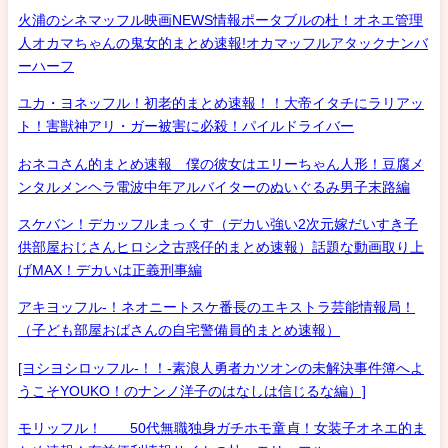
火浦のシネマッフル映画NEWS情報ポータブルの杜！オネエ管理
人オカマちゃんの鬼女的まとめ速報!オカマッフルアタックナンバ
ーハーフ
ユカ・ヨネッフル！初老的まとめ速報！！大帝イタチにラリアッ
ト！害獣神アリ・ガー被害に必殺！パイルドライバー
おネコさん的まとめ速報 僕の彼女はエリーちゃん人形！豆腐メ
ンタルメンヘラ電波中年アルバイターのぬいぐるみ男子末路編
スケバン！デカッフルまっくす（デカい強い2次元嫁だいすき子
供部屋おじさんヒロシ之古惑仔的まとめ速報）話題な動画取り上
げMAX！デカいは正義刑事編
アキヨッフル-！ネオニートスケ番長のエキストラ芸能情報局！
（子ども部屋おばさんの自宅警備員的まとめ速報）
[ヨシヨシロッフル-！！-素浪人勇者カツオンの未解決事件簿へよ
うこそYOUKO！のナンノ洋子のはなしは信じるな編）]
モリッフル！ 50代無職独身ガチホモ童貞！女装子オネエ的ま