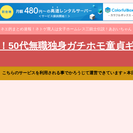
オネエ的まとめ速報！ネトゲ廃人は女子ホームレス三銃士伝説！あおいちゃん
！50代無職独身ガチホモ童貞
、こちらのサービスを利用される事でかろうじて運営できています＞本