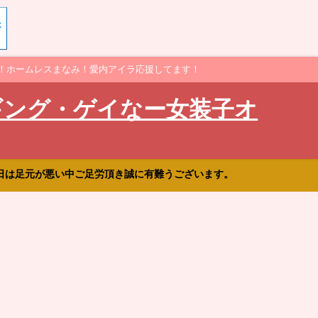
！ホームレスまなみ！愛内アイラ応援してます！
ギング・ゲイなー女装子オ
日は足元が悪い中ご足労頂き誠に有難うございます。