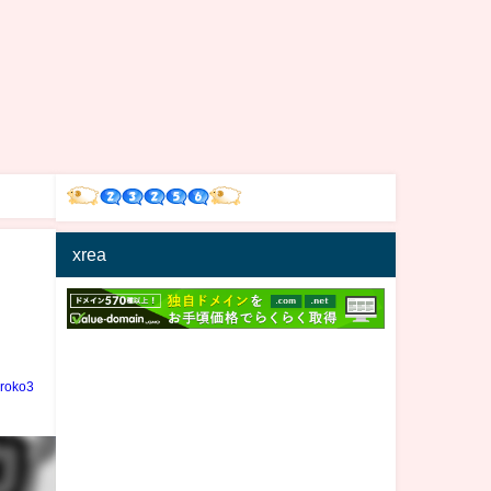
xrea
iroko3