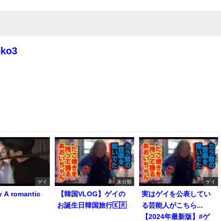
oko3
ゲイ
未分類
ゲイ
y A romantic
【韓国VLOG】ゲイの
実はゲイを公表してい
お誕生日韓国旅行🇰🇷
る芸能人がこちら...
【2024年最新版】#ゲ