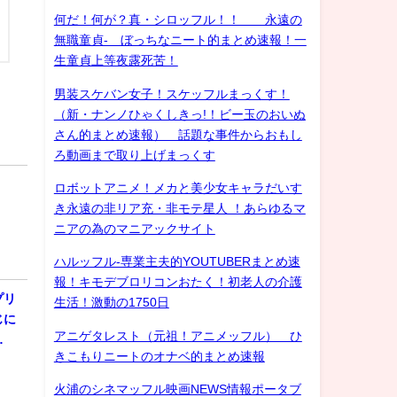
何だ！何が？真・シロッフル！！ 永遠の
無職童貞- ぼっちなニート的まとめ速報！一
生童貞上等夜露死苦！
男装スケバン女子！スケッフルまっくす！
（新・ナンノひゃくしきっ!！ビー玉のおいぬ
さん的まとめ速報） 話題な事件からおもし
ろ動画まで取り上げまっくす
ロボットアニメ！メカと美少女キャラだいす
き永遠の非リア充・非モテ星人 ！あらゆるマ
ニアの為のマニアックサイト
ハルッフル-専業主夫的YOUTUBERまとめ速
報！キモデブロリコンおたく！初老人の介護
プリ
生活！激動の1750日
じに
アニゲタレスト（元祖！アニメッフル） ひ
…
きこもりニートのオナベ的まとめ速報
火浦のシネマッフル映画NEWS情報ポータブ