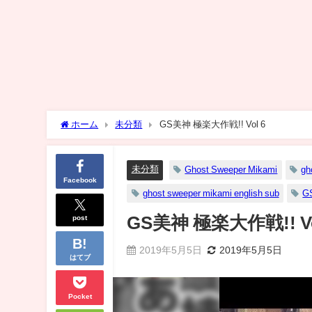
ホーム
未分類
GS美神 極楽大作戦!! Vol 6
未分類
Ghost Sweeper Mikami
gh
Facebook
ghost sweeper mikami english sub
G
post
GS美神 極楽大作戦!! Vo
2019年5月5日
2019年5月5日
はてブ
Pocket