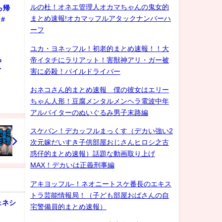
ルの杜！オネエ管理人オカマちゃんの鬼女的
ら帰
まとめ速報!オカマッフルアタックナンバーハ
#
ーフ
ユカ・ヨネッフル！初老的まとめ速報！！大
ろ
帝イタチにラリアット！害獣神アリ・ガー被
ゲイ
害に必殺！パイルドライバー
おネコさん的まとめ速報 僕の彼女はエリー
ちゃん人形！豆腐メンタルメンヘラ電波中年
アルバイターのぬいぐるみ男子末路編
スケバン！デカッフルまっくす（デカい強い2
次元嫁だいすき子供部屋おじさんヒロシ之古
惑仔的まとめ速報）話題な動画取り上げ
MAX！デカいは正義刑事編
アキヨッフル-！ネオニートスケ番長のエキス
トラ芸能情報局！（子ども部屋おばさんの自
ェネシ
宅警備員的まとめ速報）