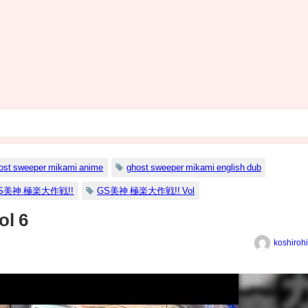
ost sweeper mikami anime
ghost sweeper mikami english dub
S美神 極楽大作戦!!
GS美神 極楽大作戦!! Vol
l 6
koshiroh