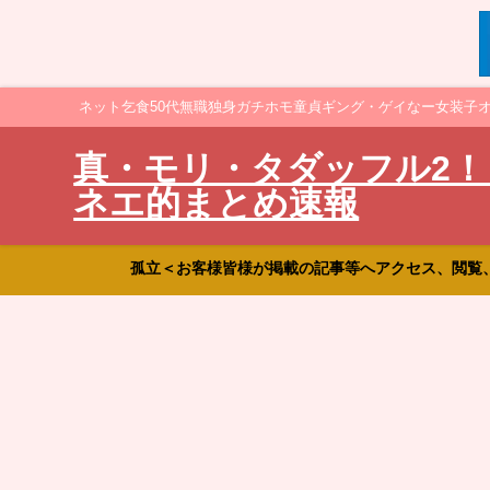
ネット乞食50代無職独身ガチホモ童貞ギング・ゲイなー女装子
真・モリ・タダッフル2！
ネエ的まとめ速報
孤立＜お客様皆様が掲載の記事等へアクセス、閲覧