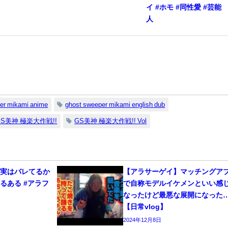
イ #ホモ #同性愛 #芸能
人
er mikami anime
ghost sweeper mikami english dub
GS美神 極楽大作戦!!
GS美神 極楽大作戦!! Vol
、実はバレてるか
【アラサーゲイ】マッチングア
るある #アラフ
で自称モデルイケメンといい感
なったけど最悪な展開になった
【日常vlog】
2024年12月8日