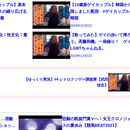
カップル】真冬
【14歳差ゲイカップル】韓国か
人の繰り広げる
国しました配信 #ゲイカップル 
密着
韓国
2024年12月6日
文化ㅣ性文化ㅣ最
【歌ってみた】ゲイの歩いて帰
う。斉藤和義。一発録り！ 
LGBTちゃんねる。
2024年12月5日
【ゆっくり実況】#4 レトロクソゲー調査隊【武田
信玄】
」…宿敵
悲願の凱旋門賞Ⅴへ！女王クロノジ
ショット
スの夏休み【競馬BEAT2021】