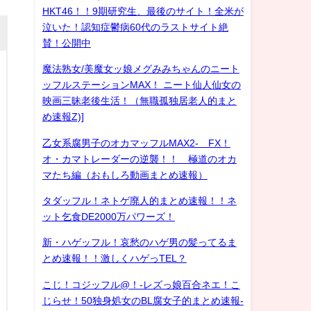
HKT46！！9期研究生、最後のサイト！全米が
泣いた！認知症鬱病60代のラストサイト絶
賛！公開中
魔法熟女/美魔女ッ娘メグみみちゃんのニート
ッフルステーションMAX！ ニート仙人仙女の
映画三昧老後生活！（無職孤独居老人的まと
め速報Z)]
乙女系腐男子のオカマッフルMAX2- FX！
オ・カマトレーダーの逆襲！！ 極道のオカ
マたち編（おもしろ動画まとめ速報）
タダッフル！ネトゲ廃人的まとめ速報！！ネ
ット乞食DE2000万パワーズ！
新・ハゲッフル！哀愁のハゲ男の髪ってるま
とめ速報！！激しくハゲっTEL？
こじ！コジッフル@！-レズっ娘百合ネエ！こ
じらせ！50独身処女のBL腐女子的まとめ速報-