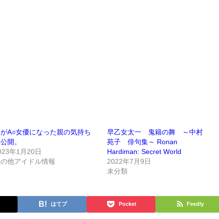
がA○女優になった親の気持ち
早乙女太一 鬼籍の舞 ～中村
初公開。
苑子 俳句集～ Ronan
023年1月20日
Hardiman: Secret World
その他アイドル情報
2022年7月9日
未分類
はてブ
Pocket
Feedly