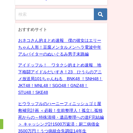
おすすめサイト
おネコさん的まとめ速報 僕の彼女はエリー
ちゃん人形！豆腐メンタルメンヘラ電波中年
アルバイターのぬいぐるみ男子末路編
アイドッフル！ ワタクシ的まとめ速報 地
下格闘アイドルだいすき！23 ひうらのアニ
メ放送局101ちゃんねる BNK48 ！SNH48！
JKT48！MNL48！SGO48！GNZ48！
STU48！SKE48
ヒウラッフルのハーニーフィニッシュゴミ屋
敷補完計画 ＜必殺！生前整理人！孤立し孤独
死からの～特殊清掃・遺品整理への道F完結編
＞ キャッシング計1500万返済：厨二病借金
3500万円！うつ病統合失調症14年生