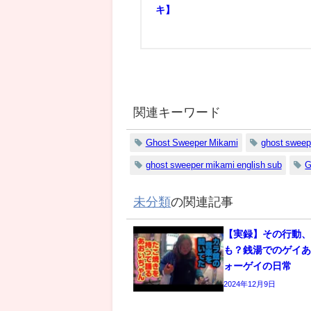
キ】
関連キーワード
Ghost Sweeper Mikami
ghost sweep
ghost sweeper mikami english sub
未分類
の関連記事
【実録】その行動
も？銭湯でのゲイあ
ォーゲイの日常
2024年12月9日