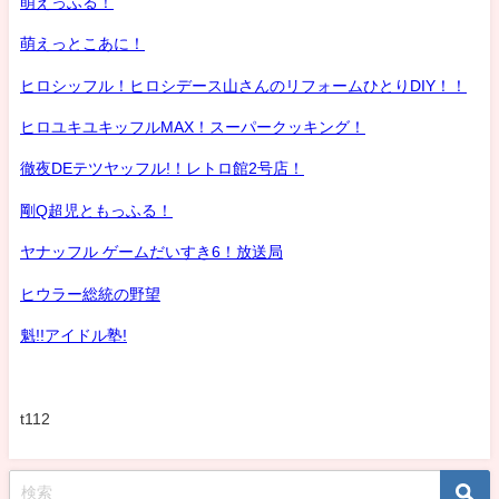
萌えっふる！
萌えっとこあに！
ヒロシッフル！ヒロシデース山さんのリフォームひとりDIY！！
ヒロユキユキッフルMAX！スーパークッキング！
徹夜DEテツヤッフル!！レトロ館2号店！
剛Q超児ともっふる！
ヤナッフル ゲームだいすき6！放送局
ヒウラー総統の野望
魁!!アイドル塾!
t112