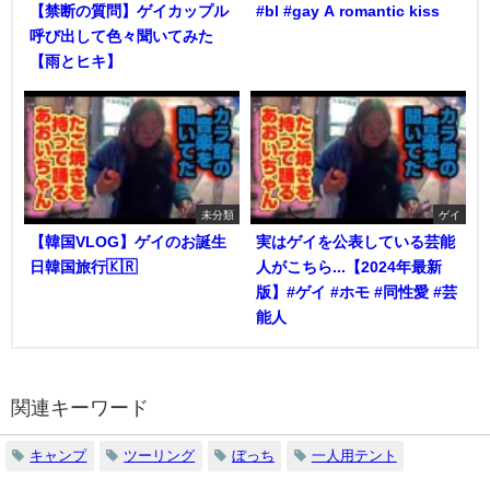
【禁断の質問】ゲイカップル
#bl #gay A romantic kiss
呼び出して色々聞いてみた
【雨とヒキ】
未分類
ゲイ
【韓国VLOG】ゲイのお誕生
実はゲイを公表している芸能
日韓国旅行🇰🇷
人がこちら...【2024年最新
版】#ゲイ #ホモ #同性愛 #芸
能人
関連キーワード
キャンプ
ツーリング
ぼっち
一人用テント