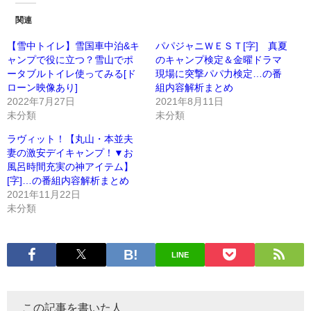
関連
【雪中トイレ】雪国車中泊&キ
パパジャニＷＥＳＴ[字] 真夏
ャンプで役に立つ？雪山でポ
のキャンプ検定＆金曜ドラマ
ータブルトイレ使ってみる[ド
現場に突撃パパ力検定…の番
ローン映像あり]
組内容解析まとめ
2022年7月27日
2021年8月11日
未分類
未分類
ラヴィット！【丸山・本並夫
妻の激安デイキャンプ！▼お
風呂時間充実の神アイテム】
[字]…の番組内容解析まとめ
2021年11月22日
未分類
LINE
この記事を書いた人