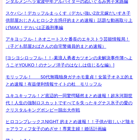
ンタルメンヘラ電波中年アルバイターのぬいぐるみ男子末路編
スケバン！デカッフルまっくす（デカい強い2次元嫁だいすき子
供部屋おじさんヒロシ之古惑仔的まとめ速報）話題な動画取り上
げMAX！デカいは正義刑事編
アキヨッフル-！ネオニートスケ番長のエキストラ芸能情報局！
（子ども部屋おばさんの自宅警備員的まとめ速報）
[ヨシヨシロッフル-！！-素浪人勇者カツオンの未解決事件簿へよ
うこそYOUKO！のナンノ洋子のはなしは信じるな編）]
モリッフル！ 50代無職独身ガチホモ童貞！女装子オネエ的ま
とめ速報！有益便利情報サイトの杜 モリッフル
ユキユキッフル！ど底辺的一同驚愕騒然まとめ速報！超氷河期世
代！人生の強制ロスカットですべてを失ったキグナス氷子の愛の
クリスタルキングボンビー脱出大作戦
ヒロコンプレックスNIGHT 的まとめ速報！！子供が欲しいど陰キ
ャアラフィフ女子のめざせ！専業主婦！婚活計画編