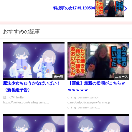
科捜研の女17 #1 190504
おすすめの記事
未分類
ニュース
魔法少女ちゅうかなぱいぱい！
【画像】最新の松潤がこちらｗ
〈新番組予告〉
ｗｗｗｗｗ
他、CM Twitter
c_img_param=; //img-
https://twitter.com/sailing_jump...
c.net/output/category/anime.js
c_img_param=; //img...