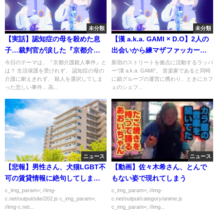
未分類
未分類
【実話】認知症の母を殺めた息
【漢 a.k.a. GAMI × D.O】2人の
子…裁判官が涙した『京都介護
出会いから練マザファッカー結
殺人事件』【漫画】
成秘話 話獄中でのヤバい話まで
今日のテーマは、『京都介護殺人事件』と
新宿のストリートを拠点に活動するラッパ
は？ 生活保護を受けれず、 認知症の母の
ー“漢 a.k.a. GAMI”。 音楽家であると同時
東京のヒップホップシーンを代
介護に耐えきれず、 殺人を選択してしま
に鎖グループの運営に携わり、ときにカフ
表する盟友2人が語り合う
った悲しい事件... 高...
ェのシェフ...
ニュース
ニュース
【悲報】男性さん、犬猫LGBT不
【動画】佐々木希さん、とんで
可の賃貸情報に絶句してしま
もない姿で現れてしまう
う・・・・・
c_img_param=; //img-
c_img_param=; //img-
c.net/output/site/202.js c_img_param=;
c.net/output/category/anime.js
//img-c.net...
c_img_param=; //img...