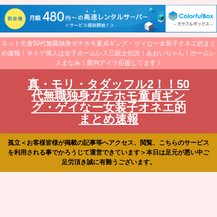
ネット乞食50代無職独身ガチホモ童貞ギング・ゲイなー女装子オネエ的まと
め速報！ネトゲ廃人は女子ホームレス三銃士伝説！あおいちゃん！ホームレ
スまなみ！愛内アイラ応援してます！
真・モリ・タダッフル2！！50
代無職独身ガチホモ童貞ギン
グ・ゲイなー女装子オネエ的
まとめ速報
孤立＜お客様皆様が掲載の記事等へアクセス、閲覧、こちらのサービス
を利用される事でかろうじて運営できています＞本日は足元が悪い中ご
足労頂き誠に有難うございます。