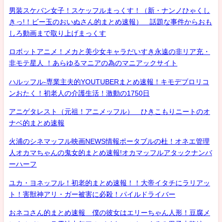
男装スケバン女子！スケッフルまっくす！（新・ナンノひゃくし
きっ!！ビー玉のおいぬさん的まとめ速報） 話題な事件からおも
しろ動画まで取り上げまっくす
ロボットアニメ！メカと美少女キャラだいすき永遠の非リア充・
非モテ星人 ！あらゆるマニアの為のマニアックサイト
ハルッフル-専業主夫的YOUTUBERまとめ速報！キモデブロリコ
ンおたく！初老人の介護生活！激動の1750日
アニゲタレスト（元祖！アニメッフル） ひきこもりニートのオ
ナベ的まとめ速報
火浦のシネマッフル映画NEWS情報ポータブルの杜！オネエ管理
人オカマちゃんの鬼女的まとめ速報!オカマッフルアタックナンバ
ーハーフ
ユカ・ヨネッフル！初老的まとめ速報！！大帝イタチにラリアッ
ト！害獣神アリ・ガー被害に必殺！パイルドライバー
おネコさん的まとめ速報 僕の彼女はエリーちゃん人形！豆腐メ