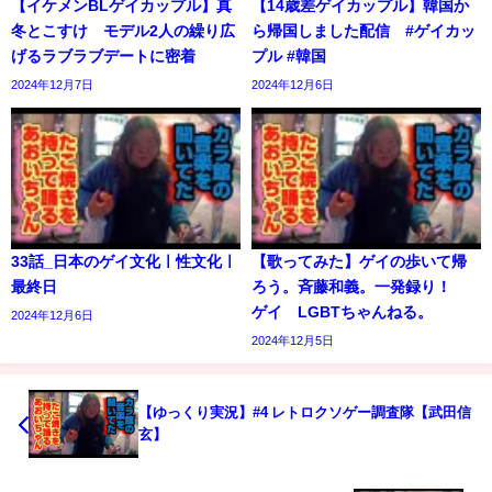
【イケメンBLゲイカップル】真
【14歳差ゲイカップル】韓国か
冬とこすけ モデル2人の繰り広
ら帰国しました配信 #ゲイカッ
げるラブラブデートに密着
プル #韓国
2024年12月7日
2024年12月6日
33話_日本のゲイ文化ㅣ性文化ㅣ
【歌ってみた】ゲイの歩いて帰
最終日
ろう。斉藤和義。一発録り！
ゲイ LGBTちゃんねる。
2024年12月6日
2024年12月5日
【ゆっくり実況】#4 レトロクソゲー調査隊【武田信
玄】