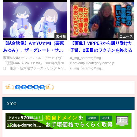
未分類
ニュース
【試合映像】A☆YU☆MI（栗原
【画像】VIPPERから譲り受けた
あゆみ）、ザ・グレート・サス
子猫、2回目のワクチンを終える
ケ、ミステル・カカオ、桜蝋
覆面MANIA オフィシャル・アーカイヴ
c_img_param=; //img-
「覆面MANIA Mix-Fiesta」 2009年9月20
c.net/output/category/anime.js
燭、Ken45°、バラモン・シュ
日 東京・新木場ファーストリング A☆...
c_img_param=; //img...
ウ、バラモン・ケイ
xrea