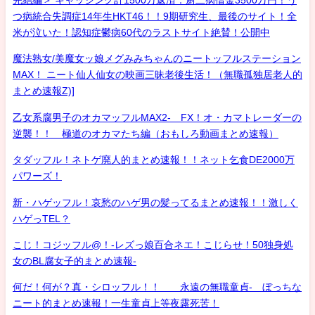
完結編＞ キャッシング計1500万返済：厨二病借金3500万円！う
つ病統合失調症14年生HKT46！！9期研究生、最後のサイト！全
米が泣いた！認知症鬱病60代のラストサイト絶賛！公開中
魔法熟女/美魔女ッ娘メグみみちゃんのニートッフルステーション
MAX！ ニート仙人仙女の映画三昧老後生活！（無職孤独居老人的
まとめ速報Z)]
乙女系腐男子のオカマッフルMAX2- FX！オ・カマトレーダーの
逆襲！！ 極道のオカマたち編（おもしろ動画まとめ速報）
タダッフル！ネトゲ廃人的まとめ速報！！ネット乞食DE2000万
パワーズ！
新・ハゲッフル！哀愁のハゲ男の髪ってるまとめ速報！！激しく
ハゲっTEL？
こじ！コジッフル@！-レズっ娘百合ネエ！こじらせ！50独身処
女のBL腐女子的まとめ速報-
何だ！何が？真・シロッフル！！ 永遠の無職童貞- ぼっちな
ニート的まとめ速報！一生童貞上等夜露死苦！