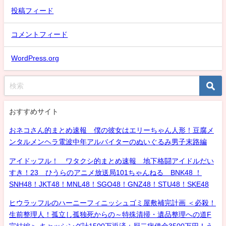
投稿フィード
コメントフィード
WordPress.org
おすすめサイト
おネコさん的まとめ速報 僕の彼女はエリーちゃん人形！豆腐メ
ンタルメンヘラ電波中年アルバイターのぬいぐるみ男子末路編
アイドッフル！ ワタクシ的まとめ速報 地下格闘アイドルだい
すき！23 ひうらのアニメ放送局101ちゃんねる BNK48 ！
SNH48！JKT48！MNL48！SGO48！GNZ48！STU48！SKE48
ヒウラッフルのハーニーフィニッシュゴミ屋敷補完計画 ＜必殺！
生前整理人！孤立し孤独死からの～特殊清掃・遺品整理への道F