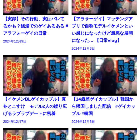
【実録】その行動、実はバレて
【アラサーゲイ】マッチングア
るかも？銭湯でのゲイあるある #
プリで自称モデルイケメンとい
アラフォーゲイの日常
い感じになったけど最悪な展開
になった… 【日常vlog】
2024年12月9日
2024年12月8日
【イケメンBLゲイカップル】真
【14歳差ゲイカップル】韓国か
冬とこすけ モデル2人の繰り広
ら帰国しました配信 #ゲイカッ
げるラブラブデートに密着
プル #韓国
2024年12月7日
2024年12月6日