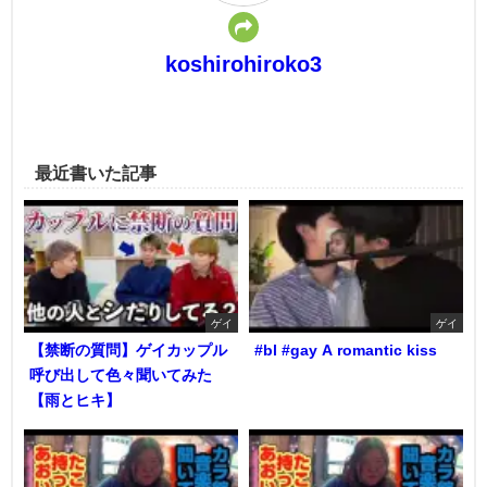
koshirohiroko3
最近書いた記事
ゲイ
ゲイ
【禁断の質問】ゲイカップル
#bl #gay A romantic kiss
呼び出して色々聞いてみた
【雨とヒキ】