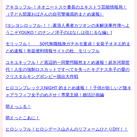
アキヨッフル-！ネオニートスケ番長のエキストラ芸能情報局！
（子ども部屋おばさんの自宅警備員的まとめ速報）
[ヨシヨシロッフル-！！-素浪人勇者カツオンの未解決事件簿へよ
うこそYOUKO！のナンノ洋子のはなしは信じるな編）]
モリッフル！ 50代無職独身ガチホモ童貞！女装子オネエ的ま
とめ速報！有益便利情報サイトの杜 モリッフル
ユキユキッフル！ど底辺的一同驚愕騒然まとめ速報！超氷河期世
代！人生の強制ロスカットですべてを失ったキグナス氷子の愛の
クリスタルキングボンビー脱出大作戦
ヒロコンプレックスNIGHT 的まとめ速報！！子供が欲しいど陰キ
ャアラフィフ女子のめざせ！専業主婦！婚活計画編
萌えっふる！
萌えっとこあに！
ヒロシッフル！ヒロシデース山さんのリフォームひとりDIY！！