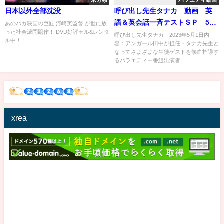
未分類
バラエティ動画
日本以外全部沈没
呼び出し先生タナカ 動画 英
語＆英会話一斉テストＳＰ 5月
あのバカ映画の巨匠 河崎実監督 が世に放
った社会派問題作！ DVD好評セル&レンタ
1日
呼び出し先生タナカ 2023年5月1日内
ル中！！...
容：アンガール田中が担任・タナカ先生と
なってさまざまな生徒ゲストを熱血指導す
るバラエティー番組出演者...
xrea