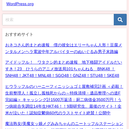
WordPress.org
おすすめサイト
おネコさん的まとめ速報 僕の彼女はエリーちゃん人形！豆腐メ
ンタルメンヘラ電波中年アルバイターのぬいぐるみ男子末路編
アイドッフル！ ワタクシ的まとめ速報 地下格闘アイドルだい
すき！23 ひうらのアニメ放送局101ちゃんねる BNK48 ！
SNH48！JKT48！MNL48！SGO48！GNZ48！STU48！SKE48
ヒウラッフルのハーニーフィニッシュゴミ屋敷補完計画 ＜必殺！
生前整理人！孤立し孤独死からの～特殊清掃・遺品整理への道F
完結編＞ キャッシング計1500万返済：厨二病借金3500万円！う
つ病統合失調症14年生HKT46！！9期研究生、最後のサイト！全
米が泣いた！認知症鬱病60代のラストサイト絶賛！公開中
魔法熟女/美魔女ッ娘メグみみちゃんのニートッフルステーション