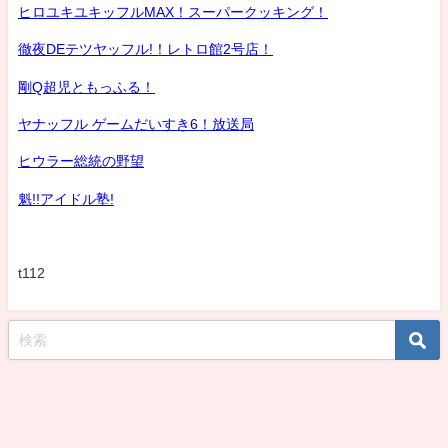
ヒロユキユキッフルMAX！スーパークッキング！
徹夜DEテツヤッフル!！レトロ館2号店！
剛Q超児ともっふる！
ヤナッフル ゲームだいすき6！放送局
ヒウラー総統の野望
魁!!アイドル塾!
t112