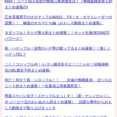
MAX！ ニート仙人仙女の映画三昧老後生活！（無職孤独居老人的
まとめ速報Z)]
乙女系腐男子のオカマッフルMAX2- FX！オ・カマトレーダーの
逆襲！！ 極道のオカマたち編（おもしろ動画まとめ速報）
タダッフル！ネトゲ廃人的まとめ速報！！ネット乞食DE2000万
パワーズ！
新・ハゲッフル！哀愁のハゲ男の髪ってるまとめ速報！！激しく
ハゲっTEL？
こじ！コジッフル@！-レズっ娘百合ネエ！こじらせ！50独身処
女のBL腐女子的まとめ速報-
何だ！何が？真・シロッフル！！ 永遠の無職童貞- ぼっちな
ニート的まとめ速報！一生童貞上等夜露死苦！
男装スケバン女子！スケッフルまっくす！（新・ナンノひゃくし
きっ!！ビー玉のおいぬさん的まとめ速報） 話題な事件からおも
しろ動画まで取り上げまっくす