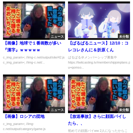
ニュース
未分類
【画像】地球で１番画数が多い
【ぱるぱるニュース】12/10：コ
『漢字』ｗｗｗｗｗ
レコレさんに＆折原くん
c_img_param=; //img-c.net/output/site/42.js
ぱるぱる＠メンバーシップ募集中
c_img_param=; //img-c.net/...
https://twitcasting.tv/membershipjoinplans.ph
u=qomso...
ニュース
未分類
【画像】ロシアの団地
【放送事故】さらに顔面パイし
たら、、
c_img_param=; //img-
c.net/output/category/game.js
初めての顔面パイww 2人になったからこ