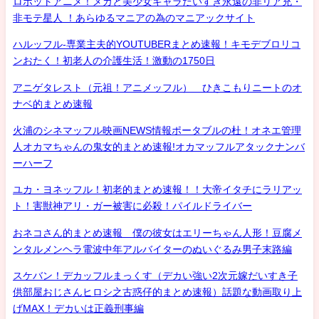
ロボットアニメ！メカと美少女キャラだいすき永遠の非リア充・
非モテ星人 ！あらゆるマニアの為のマニアックサイト
ハルッフル-専業主夫的YOUTUBERまとめ速報！キモデブロリコ
ンおたく！初老人の介護生活！激動の1750日
アニゲタレスト（元祖！アニメッフル） ひきこもりニートのオ
ナベ的まとめ速報
火浦のシネマッフル映画NEWS情報ポータブルの杜！オネエ管理
人オカマちゃんの鬼女的まとめ速報!オカマッフルアタックナンバ
ーハーフ
ユカ・ヨネッフル！初老的まとめ速報！！大帝イタチにラリアッ
ト！害獣神アリ・ガー被害に必殺！パイルドライバー
おネコさん的まとめ速報 僕の彼女はエリーちゃん人形！豆腐メ
ンタルメンヘラ電波中年アルバイターのぬいぐるみ男子末路編
スケバン！デカッフルまっくす（デカい強い2次元嫁だいすき子
供部屋おじさんヒロシ之古惑仔的まとめ速報）話題な動画取り上
げMAX！デカいは正義刑事編