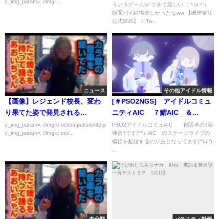
c_img_param=; //img-...
ういうゲームが できて嬉しい（＾ω＾）
顔面パイ結構楽しかったなww 【磯佳奈江
公式SNS】 ▷Tw...
ニュース
その他アイドル情報
【画像】レジェンド校長、変わ
[＃PSO2NGS] アイドルコミュ
り果てた姿で発見される…
ニティAIC∞ ７鯖AIC∞＆
Meteor Licht ステージライブ
c_img_param=; //img-c.net/output/site/42.js
PSO2アイドルコミュAIC∞ 創設者の†葵
c_img_param=; //img-c.net/...
神音†です(^^♪ AIC∞のステージライブの
生配信！
模様を配信するのが主となってます(*'ω'*)
...