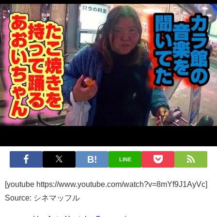
LINE
[youtube https://www.youtube.com/watch?v=8mYf9J1AyVc]
Source: シネマッフル