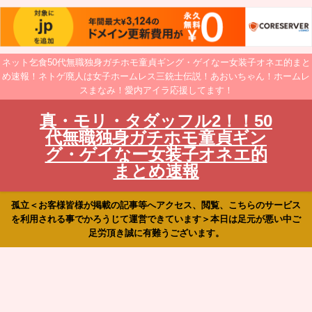
ネット乞食50代無職独身ガチホモ童貞ギング・ゲイなー女装子オネエ的まと
め速報！ネトゲ廃人は女子ホームレス三銃士伝説！あおいちゃん！ホームレ
スまなみ！愛内アイラ応援してます！
真・モリ・タダッフル2！！50
代無職独身ガチホモ童貞ギン
グ・ゲイなー女装子オネエ的
まとめ速報
孤立＜お客様皆様が掲載の記事等へアクセス、閲覧、こちらのサービス
を利用される事でかろうじて運営できています＞本日は足元が悪い中ご
足労頂き誠に有難うございます。