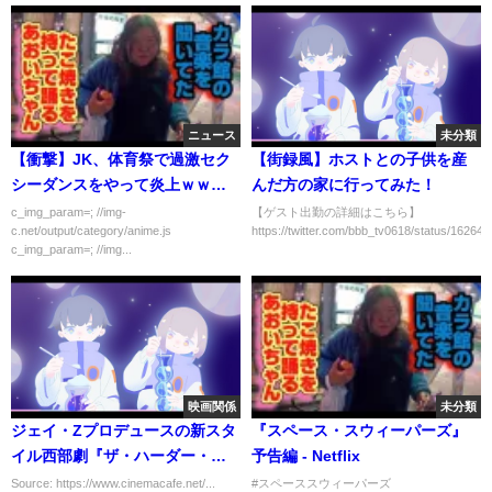
ニュース
未分類
【衝撃】JK、体育祭で過激セク
【街録風】ホストとの子供を産
シーダンスをやって炎上ｗｗｗ
んだ方の家に行ってみた！
ｗｗ
c_img_param=; //img-
【ゲスト出勤の詳細はこちら】
c.net/output/category/anime.js
https://twitter.com/bbb_tv0618/status/16264
c_img_param=; //img...
映画関係
未分類
ジェイ・Zプロデュースの新スタ
『スペース・スウィーパーズ』
イル西部劇『ザ・ハーダー・ゼ
予告編 - Netflix
イ・フォール：報復の荒野』予
Source: https://www.cinemacafe.net/...
#スペーススウィーパーズ