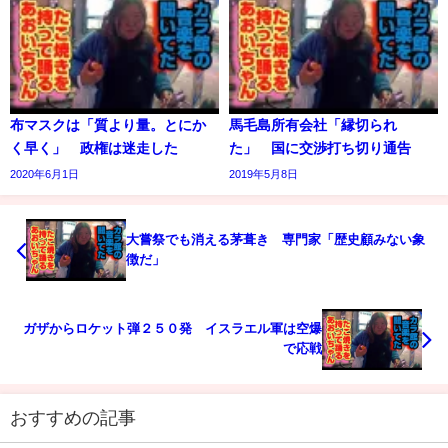
布マスクは「質より量。とにか
馬毛島所有会社「縁切られ
く早く」 政権は迷走した
た」 国に交渉打ち切り通告
2020年6月1日
2019年5月8日
大嘗祭でも消える茅葺き 専門家「歴史顧みない象
徴だ」
ガザからロケット弾２５０発 イスラエル軍は空爆
で応戦
おすすめの記事