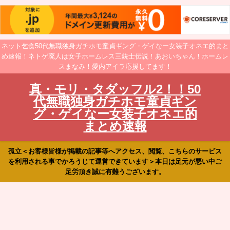
ネット乞食50代無職独身ガチホモ童貞ギング・ゲイなー女装子オネエ的まと
め速報！ネトゲ廃人は女子ホームレス三銃士伝説！あおいちゃん！ホームレ
スまなみ！愛内アイラ応援してます！
真・モリ・タダッフル2！！50
代無職独身ガチホモ童貞ギン
グ・ゲイなー女装子オネエ的
まとめ速報
孤立＜お客様皆様が掲載の記事等へアクセス、閲覧、こちらのサービス
を利用される事でかろうじて運営できています＞本日は足元が悪い中ご
足労頂き誠に有難うございます。