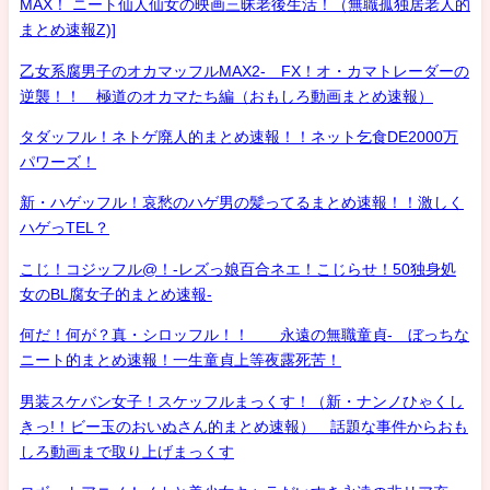
MAX！ ニート仙人仙女の映画三昧老後生活！（無職孤独居老人的
まとめ速報Z)]
乙女系腐男子のオカマッフルMAX2- FX！オ・カマトレーダーの
逆襲！！ 極道のオカマたち編（おもしろ動画まとめ速報）
タダッフル！ネトゲ廃人的まとめ速報！！ネット乞食DE2000万
パワーズ！
新・ハゲッフル！哀愁のハゲ男の髪ってるまとめ速報！！激しく
ハゲっTEL？
こじ！コジッフル@！-レズっ娘百合ネエ！こじらせ！50独身処
女のBL腐女子的まとめ速報-
何だ！何が？真・シロッフル！！ 永遠の無職童貞- ぼっちな
ニート的まとめ速報！一生童貞上等夜露死苦！
男装スケバン女子！スケッフルまっくす！（新・ナンノひゃくし
きっ!！ビー玉のおいぬさん的まとめ速報） 話題な事件からおも
しろ動画まで取り上げまっくす