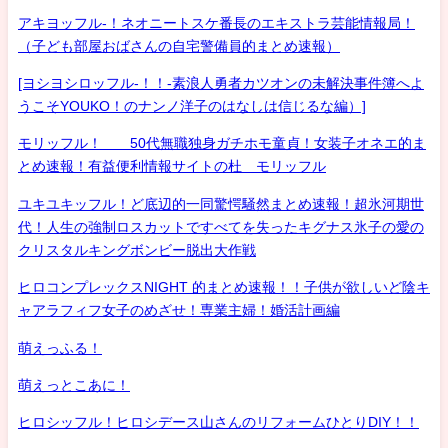
アキヨッフル-！ネオニートスケ番長のエキストラ芸能情報局！
（子ども部屋おばさんの自宅警備員的まとめ速報）
[ヨシヨシロッフル-！！-素浪人勇者カツオンの未解決事件簿へよ
うこそYOUKO！のナンノ洋子のはなしは信じるな編）]
モリッフル！ 50代無職独身ガチホモ童貞！女装子オネエ的ま
とめ速報！有益便利情報サイトの杜 モリッフル
ユキユキッフル！ど底辺的一同驚愕騒然まとめ速報！超氷河期世
代！人生の強制ロスカットですべてを失ったキグナス氷子の愛の
クリスタルキングボンビー脱出大作戦
ヒロコンプレックスNIGHT 的まとめ速報！！子供が欲しいど陰キ
ャアラフィフ女子のめざせ！専業主婦！婚活計画編
萌えっふる！
萌えっとこあに！
ヒロシッフル！ヒロシデース山さんのリフォームひとりDIY！！