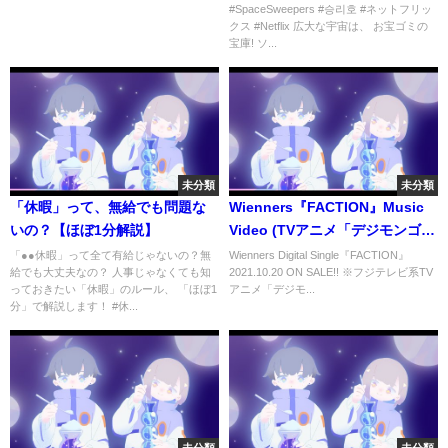
#SpaceSweepers #승리호 #ネットフリッ
告編
クス #Netflix 広大な宇宙は、 お宝ゴミの
宝庫! ソ...
未分類
未分類
「休暇」って、無給でも問題な
Wienners『FACTION』Music
いの？【ほぼ1分解説】
Video (TVアニメ「デジモンゴー
ストゲーム」OP主題歌)
「●●休暇」って全て有給じゃないの？無
Wienners Digital Single『FACTION』
給でも大丈夫なの？ 人事じゃなくても知
2021.10.20 ON SALE!! ※フジテレビ系TV
っておきたい「休暇」のルール、 「ほぼ1
アニメ「デジモ...
分」で解説します！ #休...