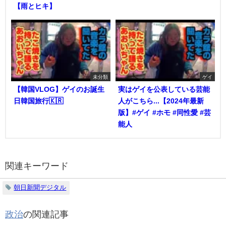
【雨とヒキ】
未分類
ゲイ
【韓国VLOG】ゲイのお誕生
実はゲイを公表している芸能
日韓国旅行🇰🇷
人がこちら...【2024年最新
版】#ゲイ #ホモ #同性愛 #芸
能人
関連キーワード
朝日新聞デジタル
政治
の関連記事