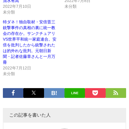
清水有高
2022年7月8日
2022年7月10日
未分類
未分類
特ダネ！独自取材・安倍晋三
銃撃事件の真相の裏に統一教
会の存在か。サンクチュアリ
VS世界平和統一家庭連合。安
倍を批判したから銃撃された
は的外れな批判。元朝日新
聞・記者佐藤章さんと一月万
冊
2022年7月12日
未分類
LINE
この記事を書いた人