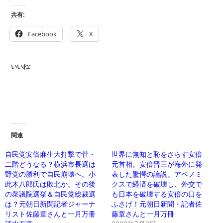
共有:
Facebook
X
いいね:
関連
自民党安倍麻生大打撃で菅・
世界に無知と恥をさらす安倍
二階どうなる？横浜市長選は
元首相。安倍晋三が海外に発
野党の勝利で自民崩壊へ。小
表した驚愕の論説。アベノミ
此木八郎氏は敗北か。その後
クスで経済を破壊し、外交で
の衆議院選挙＆自民党総裁選
も日本を破壊する安倍の口を
は？元朝日新聞記者ジャーナ
ふさげ！元朝日新聞・記者佐
リスト佐藤章さんと一月万冊
藤章さんと一月万冊