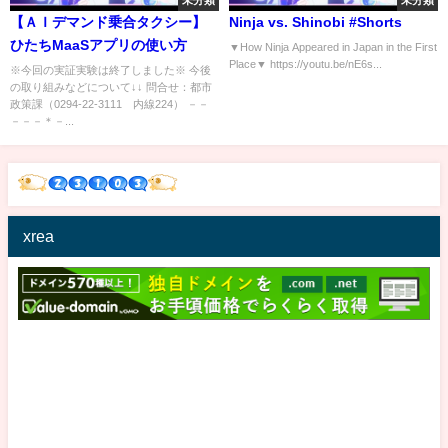
未分類
未分類
【ＡＩデマンド乗合タクシー】
Ninja vs. Shinobi #Shorts
ひたちMaaSアプリの使い方
▼How Ninja Appeared in Japan in the First
Place▼ https://youtu.be/nE6s...
※今回の実証実験は終了しました※ 今後
の取り組みなどについて↓↓ 問合せ：都市
政策課（0294-22-3111 内線224） －－
－－－＊－...
xrea