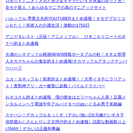
ロボットアニメ！メカと美少女キャラだいすき永遠の非リア充・
非モテ星人 ！あらゆるマニアの為のマニアックサイト
ハルッフル-専業主夫的YOUTUBERまとめ速報！キモデブロリコ
ンおたく！初老人の介護生活！激動の1750日
アニゲタレスト（元祖！アニメッフル） ひきこもりニートのオ
ナベ的まとめ速報
火浦のシネマッフル映画NEWS情報ポータブルの杜！オネエ管理
人オカマちゃんの鬼女的まとめ速報!オカマッフルアタックナンバ
ーハーフ
ユカ・ヨネッフル！初老的まとめ速報！！大帝イタチにラリアッ
ト！害獣神アリ・ガー被害に必殺！パイルドライバー
おネコさん的まとめ速報 僕の彼女はエリーちゃん人形！豆腐メ
ンタルメンヘラ電波中年アルバイターのぬいぐるみ男子末路編
スケバン！デカッフルまっくす（デカい強い2次元嫁だいすき子
供部屋おじさんヒロシ之古惑仔的まとめ速報）話題な動画取り上
げMAX！デカいは正義刑事編