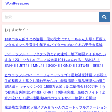
WordPress.org
おすすめサイト
おネコさん的まとめ速報 僕の彼女はエリーちゃん人形！豆腐メ
ンタルメンヘラ電波中年アルバイターのぬいぐるみ男子末路編
アイドッフル！ ワタクシ的まとめ速報 地下格闘アイドルだい
すき！23 ひうらのアニメ放送局101ちゃんねる BNK48 ！
SNH48！JKT48！MNL48！SGO48！GNZ48！STU48！SKE48
ヒウラッフルのハーニーフィニッシュゴミ屋敷補完計画 ＜必殺！
生前整理人！孤立し孤独死からの～特殊清掃・遺品整理への道F
完結編＞ キャッシング計1500万返済：厨二病借金3500万円！う
つ病統合失調症14年生HKT46！！9期研究生、最後のサイト！全
米が泣いた！認知症鬱病60代のラストサイト絶賛！公開中
魔法熟女/美魔女ッ娘メグみみちゃんのニートッフルステーション