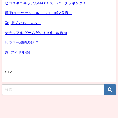
ヒロユキユキッフルMAX！スーパークッキング！
徹夜DEテツヤッフル!！レトロ館2号店！
剛Q超児ともっふる！
ヤナッフル ゲームだいすき6！放送局
ヒウラー総統の野望
魁!!アイドル塾!
t112