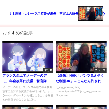
Ｊ１鳥栖・カレーラス監督が退任 事実上の解任
おすすめの記事
未分類
ニュース
フランス全土でメーデーのデ
【画像】NHK「パンツ見えそう
モ、年金改革に抗議 警官隊と
な制服JK」←こんなん許されて
衝突も
ええんか？
メーデーの1日、フランス各地で年金制度
c_img_param=; //img-
改革に反対する抗議デモが行われた。ジェ
c.net/output/site/202.js c_img_param=;
ラール・ダルマナン内相によると、参加者
//img-c.net...
との衝突で少なくとも108...