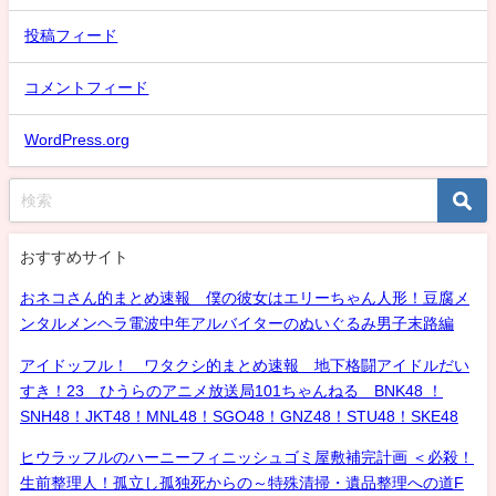
投稿フィード
コメントフィード
WordPress.org
おすすめサイト
おネコさん的まとめ速報 僕の彼女はエリーちゃん人形！豆腐メ
ンタルメンヘラ電波中年アルバイターのぬいぐるみ男子末路編
アイドッフル！ ワタクシ的まとめ速報 地下格闘アイドルだい
すき！23 ひうらのアニメ放送局101ちゃんねる BNK48 ！
SNH48！JKT48！MNL48！SGO48！GNZ48！STU48！SKE48
ヒウラッフルのハーニーフィニッシュゴミ屋敷補完計画 ＜必殺！
生前整理人！孤立し孤独死からの～特殊清掃・遺品整理への道F