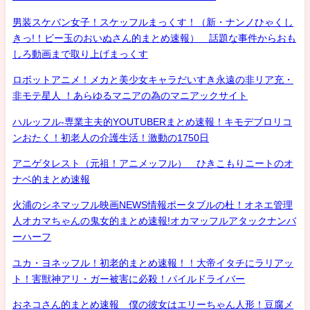
男装スケバン女子！スケッフルまっくす！（新・ナンノひゃくし
きっ!！ビー玉のおいぬさん的まとめ速報） 話題な事件からおも
しろ動画まで取り上げまっくす
ロボットアニメ！メカと美少女キャラだいすき永遠の非リア充・
非モテ星人 ！あらゆるマニアの為のマニアックサイト
ハルッフル-専業主夫的YOUTUBERまとめ速報！キモデブロリコ
ンおたく！初老人の介護生活！激動の1750日
アニゲタレスト（元祖！アニメッフル） ひきこもりニートのオ
ナベ的まとめ速報
火浦のシネマッフル映画NEWS情報ポータブルの杜！オネエ管理
人オカマちゃんの鬼女的まとめ速報!オカマッフルアタックナンバ
ーハーフ
ユカ・ヨネッフル！初老的まとめ速報！！大帝イタチにラリアッ
ト！害獣神アリ・ガー被害に必殺！パイルドライバー
おネコさん的まとめ速報 僕の彼女はエリーちゃん人形！豆腐メ