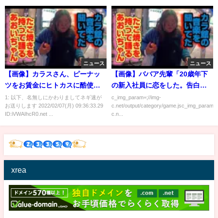
ニュース
ニュース
【画像】カラスさん、ピーナッ
【画像】ババア先輩「20歳年下
ツをお賃金にヒトカスに酷使さ
の新入社員に恋をした。告白す
れる
るべき？」
1: 以下、名無しにかわりましてネギ速が
c_img_param=;//img-
お送りします 2022/02/07(月) 09:36:33.29
c.net/output/category/game.jsc_img_param=;
ID:iVWAIhcR0.net ...
c.n...
xrea