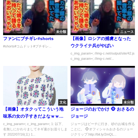
未分類
ニュース
ファンにブチギレ#shorts
【画像】ロシアの捕虜となった
ウクライナ兵がやばい
#shorts#コムドット#ブチギレ...
c_img_param=; //img-c.net/output/site/42.js
c_img_param=; //img-c.net/...
文化
未分類
【画像】オタクってこういう地
ジョージのおでかけ 🐵 おさるの
味系の女の子すきだよなｗｗｗ
ジョージ
ｗｗ
c_img_param=; c_img_param=; 1: 以下、
ジョージはビーチに行き、砂のお城を作る
名無しにかわりましてネギ速がお送りしま
ことに。 🐵オフィシャルおさるのジョー
す 2022/07/16(土) 1...
ジクリップ:http://bit.ly/2mQL...