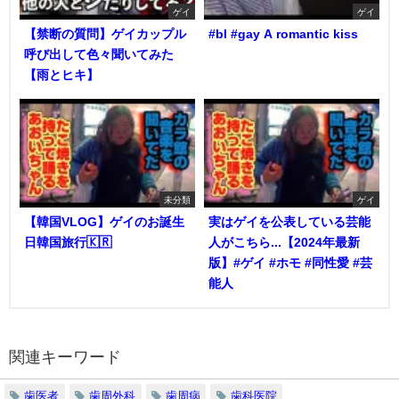
ゲイ
ゲイ
【禁断の質問】ゲイカップル
#bl #gay A romantic kiss
呼び出して色々聞いてみた
【雨とヒキ】
未分類
ゲイ
【韓国VLOG】ゲイのお誕生
実はゲイを公表している芸能
日韓国旅行🇰🇷
人がこちら...【2024年最新
版】#ゲイ #ホモ #同性愛 #芸
能人
関連キーワード
歯医者
歯周外科
歯周病
歯科医院