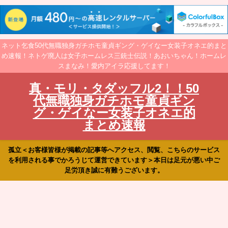
ネット乞食50代無職独身ガチホモ童貞ギング・ゲイなー女装子オネエ的まと
め速報！ネトゲ廃人は女子ホームレス三銃士伝説！あおいちゃん！ホームレ
スまなみ！愛内アイラ応援してます！
真・モリ・タダッフル2！！50
代無職独身ガチホモ童貞ギン
グ・ゲイなー女装子オネエ的
まとめ速報
孤立＜お客様皆様が掲載の記事等へアクセス、閲覧、こちらのサービス
を利用される事でかろうじて運営できています＞本日は足元が悪い中ご
足労頂き誠に有難うございます。