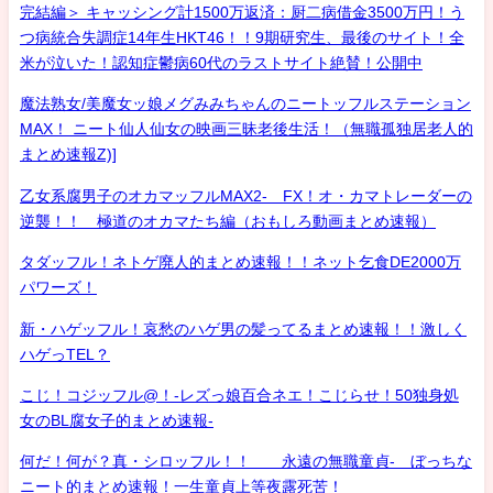
完結編＞ キャッシング計1500万返済：厨二病借金3500万円！う
つ病統合失調症14年生HKT46！！9期研究生、最後のサイト！全
米が泣いた！認知症鬱病60代のラストサイト絶賛！公開中
魔法熟女/美魔女ッ娘メグみみちゃんのニートッフルステーション
MAX！ ニート仙人仙女の映画三昧老後生活！（無職孤独居老人的
まとめ速報Z)]
乙女系腐男子のオカマッフルMAX2- FX！オ・カマトレーダーの
逆襲！！ 極道のオカマたち編（おもしろ動画まとめ速報）
タダッフル！ネトゲ廃人的まとめ速報！！ネット乞食DE2000万
パワーズ！
新・ハゲッフル！哀愁のハゲ男の髪ってるまとめ速報！！激しく
ハゲっTEL？
こじ！コジッフル@！-レズっ娘百合ネエ！こじらせ！50独身処
女のBL腐女子的まとめ速報-
何だ！何が？真・シロッフル！！ 永遠の無職童貞- ぼっちな
ニート的まとめ速報！一生童貞上等夜露死苦！