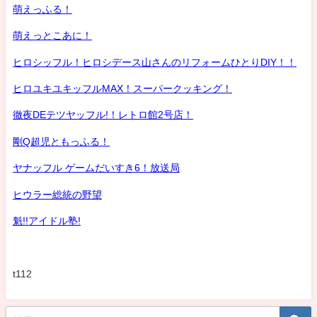
萌えっふる！
萌えっとこあに！
ヒロシッフル！ヒロシデース山さんのリフォームひとりDIY！！
ヒロユキユキッフルMAX！スーパークッキング！
徹夜DEテツヤッフル!！レトロ館2号店！
剛Q超児ともっふる！
ヤナッフル ゲームだいすき6！放送局
ヒウラー総統の野望
魁!!アイドル塾!
t112