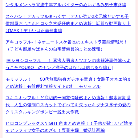
ンタルメンヘラ電波中年アルバイターのぬいぐるみ男子末路編
スケバン！デカッフルまっくす（デカい強い2次元嫁だいすき子
供部屋おじさんヒロシ之古惑仔的まとめ速報）話題な動画取り上
げMAX！デカいは正義刑事編
アキヨッフル-！ネオニートスケ番長のエキストラ芸能情報局！
（子ども部屋おばさんの自宅警備員的まとめ速報）
[ヨシヨシロッフル-！！-素浪人勇者カツオンの未解決事件簿へよ
うこそYOUKO！のナンノ洋子のはなしは信じるな編）]
モリッフル！ 50代無職独身ガチホモ童貞！女装子オネエ的ま
とめ速報！有益便利情報サイトの杜 モリッフル
ユキユキッフル！ど底辺的一同驚愕騒然まとめ速報！超氷河期世
代！人生の強制ロスカットですべてを失ったキグナス氷子の愛の
クリスタルキングボンビー脱出大作戦
ヒロコンプレックスNIGHT 的まとめ速報！！子供が欲しいど陰キ
ャアラフィフ女子のめざせ！専業主婦！婚活計画編