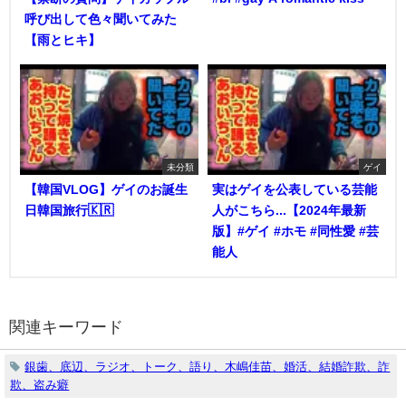
呼び出して色々聞いてみた
【雨とヒキ】
未分類
ゲイ
【韓国VLOG】ゲイのお誕生
実はゲイを公表している芸能
日韓国旅行🇰🇷
人がこちら...【2024年最新
版】#ゲイ #ホモ #同性愛 #芸
能人
関連キーワード
銀歯、底辺、ラジオ、トーク、語り、木嶋佳苗、婚活、結婚詐欺、詐
欺、盗み癖