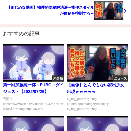
【まじめな動画】物理的便秘解消法～排便スタイル
が便秘を抑制する～
おすすめの記事
未分類
ニュース
第一回加藤純一杯～PUBG～ダイ
【画像】とんでもない家出少女
ジェスト【2022/07/26】
出現ｗｗｗｗｗ
元配信
c_img_param=; //img-
https://www.twitch.tv/videos/1543248749 #
c.net/output/category/anime.js
加藤純一#pubg https://twitter...
c_img_param=; //img...