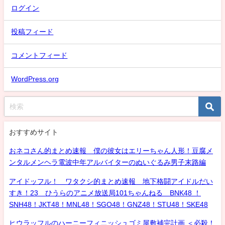
ログイン
投稿フィード
コメントフィード
WordPress.org
おすすめサイト
おネコさん的まとめ速報 僕の彼女はエリーちゃん人形！豆腐メ
ンタルメンヘラ電波中年アルバイターのぬいぐるみ男子末路編
アイドッフル！ ワタクシ的まとめ速報 地下格闘アイドルだい
すき！23 ひうらのアニメ放送局101ちゃんねる BNK48 ！
SNH48！JKT48！MNL48！SGO48！GNZ48！STU48！SKE48
ヒウラッフルのハーニーフィニッシュゴミ屋敷補完計画 ＜必殺！