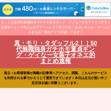
ネット乞食50代無職独身ガチホモ童貞ギング・ゲイなー女装子オネエ的まと
め速報！ネトゲ廃人は女子ホームレス三銃士伝説！あおいちゃん！ホームレ
スまなみ！愛内アイラ応援してます！
真・モリ・タダッフル2！！50
代無職独身ガチホモ童貞ギン
グ・ゲイなー女装子オネエ的
まとめ速報
孤立＜お客様皆様が掲載の記事等へアクセス、閲覧、こちらのサービス
を利用される事でかろうじて運営できています＞本日は足元が悪い中ご
足労頂き誠に有難うございます。