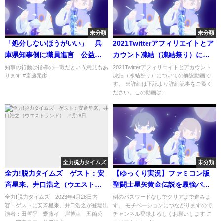
未分類
未分類
「処分しないほうがいい」 兵
2021Twitterアフィリエイトとア
庫県知事側に職員進言 公益通
カウント凍結（凍結祭り）につ
報巡り 知事の行動は公益通報
いて
知事の行動は指導の一環だという意見もあ
2021Twitterアフィリエイトとアカウント
ります #斎藤元彦...
凍結（凍結祭り）についての解説動画で
者保護法に違反していると感じ
す。 ※詳細は下記より詳細記事をご覧く
ています
ださい。この動画は...
全力脱力タイムズ
未分類
全力!脱力タイムズ ゲスト：安
【ゆっくり実況】ファミコン版
斉星来、井口浩之（ウエストラ
聖闘士星矢黄金伝説を最強パス
ンド） 4月28日
なしで完全攻略
全力!脱力タイムズ 2023年4月28日内
例のパスワードなしでクリアまで進みま
容：ゲストに安斉星来、井口浩之が登場出
す。 モチベーションにつながりますので
演者：田哲平 齋藤孝 岸博幸 五箇公
チャンネル登録よろしくお願いします こ