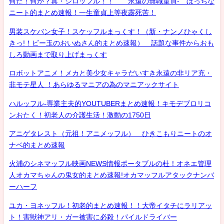
何だ！何が？真・シロッフル！！ 永遠の無職童貞- ぼっちな
ニート的まとめ速報！一生童貞上等夜露死苦！
男装スケバン女子！スケッフルまっくす！（新・ナンノひゃくし
きっ!！ビー玉のおいぬさん的まとめ速報） 話題な事件からおも
しろ動画まで取り上げまっくす
ロボットアニメ！メカと美少女キャラだいすき永遠の非リア充・
非モテ星人 ！あらゆるマニアの為のマニアックサイト
ハルッフル-専業主夫的YOUTUBERまとめ速報！キモデブロリコ
ンおたく！初老人の介護生活！激動の1750日
アニゲタレスト（元祖！アニメッフル） ひきこもりニートのオ
ナベ的まとめ速報
火浦のシネマッフル映画NEWS情報ポータブルの杜！オネエ管理
人オカマちゃんの鬼女的まとめ速報!オカマッフルアタックナンバ
ーハーフ
ユカ・ヨネッフル！初老的まとめ速報！！大帝イタチにラリアッ
ト！害獣神アリ・ガー被害に必殺！パイルドライバー