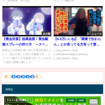
一 安斉星来 井口浩之 ...
のソフト https://a...
未分類
ニュース
【害虫対策】効果抜群！害虫駆
【6.5万いいね】「関東で伝わら
除スプレーの作り方 ～スーパ
ん」とか言ってる方言って普通
ーの食材３５０円で虫よけスプ
に分かるやろ…
野菜などの作物を食い荒らす害虫対策スプ
c_img_param=; //img-
レー（虫よけ剤）の 作り方動画です。 ス
c.net/output/category/anime.js
レーを自作して家庭菜園をダニ
ーパーで購入できる食材で作っていますの
c_img_param=; //img...
やバッタから守ろう～
で 自然で植物に優しいス...
xrea