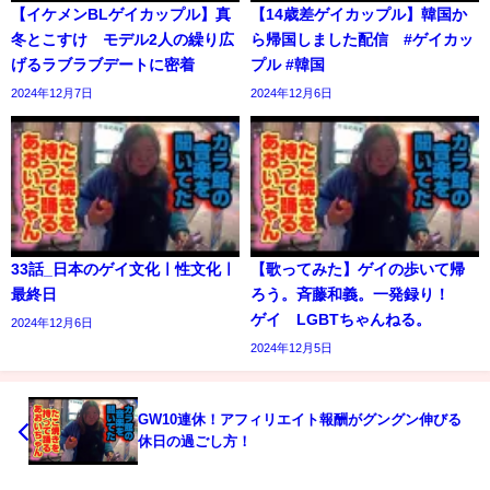
【イケメンBLゲイカップル】真
【14歳差ゲイカップル】韓国か
冬とこすけ モデル2人の繰り広
ら帰国しました配信 #ゲイカッ
げるラブラブデートに密着
プル #韓国
2024年12月7日
2024年12月6日
33話_日本のゲイ文化ㅣ性文化ㅣ
【歌ってみた】ゲイの歩いて帰
最終日
ろう。斉藤和義。一発録り！
ゲイ LGBTちゃんねる。
2024年12月6日
2024年12月5日
GW10連休！アフィリエイト報酬がグングン伸びる
休日の過ごし方！