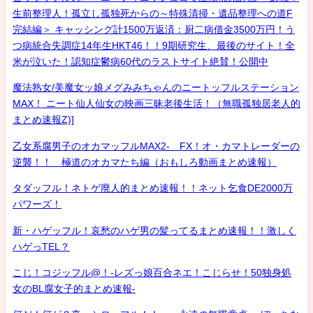
生前整理人！孤立し孤独死からの～特殊清掃・遺品整理への道F
完結編＞ キャッシング計1500万返済：厨二病借金3500万円！う
つ病統合失調症14年生HKT46！！9期研究生、最後のサイト！全
米が泣いた！認知症鬱病60代のラストサイト絶賛！公開中
魔法熟女/美魔女ッ娘メグみみちゃんのニートッフルステーション
MAX！ ニート仙人仙女の映画三昧老後生活！（無職孤独居老人的
まとめ速報Z)]
乙女系腐男子のオカマッフルMAX2- FX！オ・カマトレーダーの
逆襲！！ 極道のオカマたち編（おもしろ動画まとめ速報）
タダッフル！ネトゲ廃人的まとめ速報！！ネット乞食DE2000万
パワーズ！
新・ハゲッフル！哀愁のハゲ男の髪ってるまとめ速報！！激しく
ハゲっTEL？
こじ！コジッフル@！-レズっ娘百合ネエ！こじらせ！50独身処
女のBL腐女子的まとめ速報-