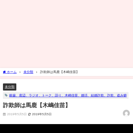
ホーム
未分類
詐欺師は馬鹿【木嶋佳苗】
未分類
銀歯、底辺、ラジオ、トーク、語り、木嶋佳苗、婚活、結婚詐欺、詐欺、盗み癖
詐欺師は馬鹿【木嶋佳苗】
2019年5月5日
2019年5月5日