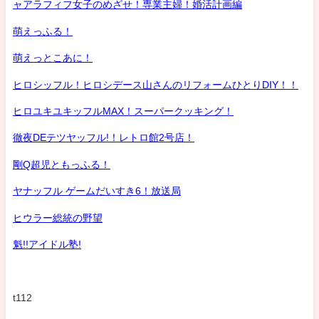
ャアラフィフ女子のめざせ！専業主婦！婚活計画編
萌えっふる！
萌えっとこあに！
ヒロシッフル！ヒロシデース山さんのリフォームひとりDIY！！
ヒロユキユキッフルMAX！スーパークッキング！
徹夜DEテツヤッフル!！レトロ館2号店！
剛Q超児ともっふる！
ヤナッフル ゲームだいすき6！放送局
ヒウラー総統の野望
魁!!アイドル塾!
t112