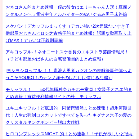
おネコさん的まとめ速報 僕の彼女はエリーちゃん人形！豆腐メ
ンタルメンヘラ電波中年アルバイターのぬいぐるみ男子末路編
スケバン！デカッフルまっくす（デカい強い2次元嫁だいすき子
供部屋おじさんヒロシ之古惑仔的まとめ速報）話題な動画取り上
げMAX！デカいは正義刑事編
アキヨッフル-！ネオニートスケ番長のエキストラ芸能情報局！
（子ども部屋おばさんの自宅警備員的まとめ速報）
[ヨシヨシロッフル-！！-素浪人勇者カツオンの未解決事件簿へよ
うこそYOUKO！のナンノ洋子のはなしは信じるな編）]
モリッフル！ 50代無職独身ガチホモ童貞！女装子オネエ的ま
とめ速報！有益便利情報サイトの杜 モリッフル
ユキユキッフル！ど底辺的一同驚愕騒然まとめ速報！超氷河期世
代！人生の強制ロスカットですべてを失ったキグナス氷子の愛の
クリスタルキングボンビー脱出大作戦
ヒロコンプレックスNIGHT 的まとめ速報！！子供が欲しいど陰キ