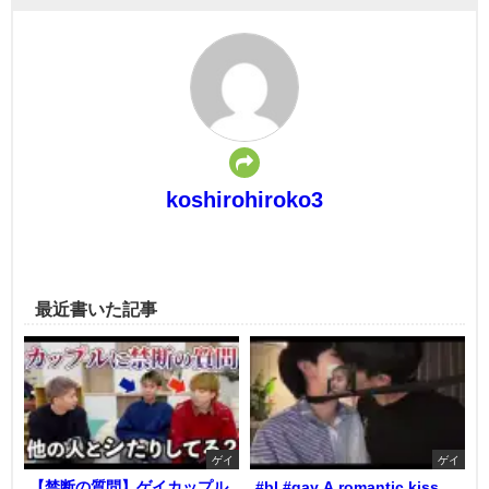
koshirohiroko3
最近書いた記事
ゲイ
ゲイ
【禁断の質問】ゲイカップル
#bl #gay A romantic kiss