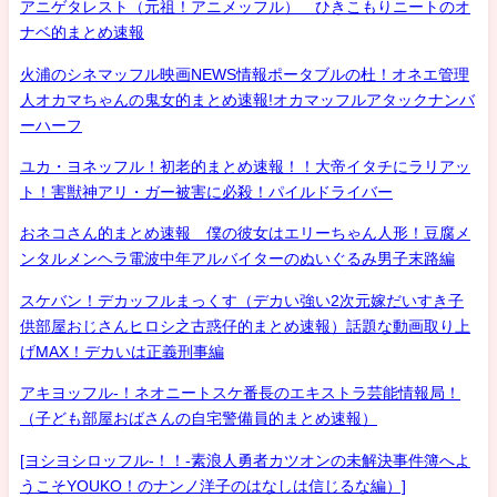
アニゲタレスト（元祖！アニメッフル） ひきこもりニートのオ
ナベ的まとめ速報
火浦のシネマッフル映画NEWS情報ポータブルの杜！オネエ管理
人オカマちゃんの鬼女的まとめ速報!オカマッフルアタックナンバ
ーハーフ
ユカ・ヨネッフル！初老的まとめ速報！！大帝イタチにラリアッ
ト！害獣神アリ・ガー被害に必殺！パイルドライバー
おネコさん的まとめ速報 僕の彼女はエリーちゃん人形！豆腐メ
ンタルメンヘラ電波中年アルバイターのぬいぐるみ男子末路編
スケバン！デカッフルまっくす（デカい強い2次元嫁だいすき子
供部屋おじさんヒロシ之古惑仔的まとめ速報）話題な動画取り上
げMAX！デカいは正義刑事編
アキヨッフル-！ネオニートスケ番長のエキストラ芸能情報局！
（子ども部屋おばさんの自宅警備員的まとめ速報）
[ヨシヨシロッフル-！！-素浪人勇者カツオンの未解決事件簿へよ
うこそYOUKO！のナンノ洋子のはなしは信じるな編）]