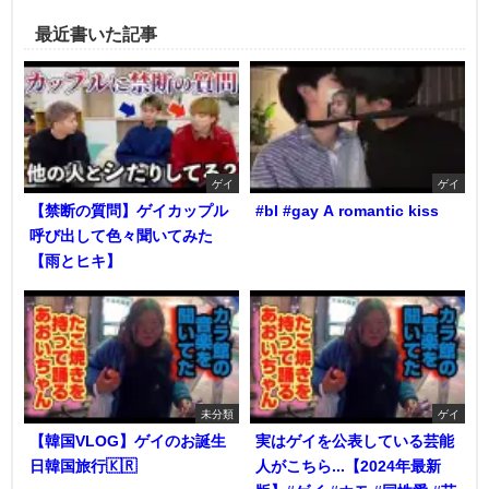
最近書いた記事
ゲイ
ゲイ
【禁断の質問】ゲイカップル
#bl #gay A romantic kiss
呼び出して色々聞いてみた
【雨とヒキ】
未分類
ゲイ
【韓国VLOG】ゲイのお誕生
実はゲイを公表している芸能
日韓国旅行🇰🇷
人がこちら...【2024年最新