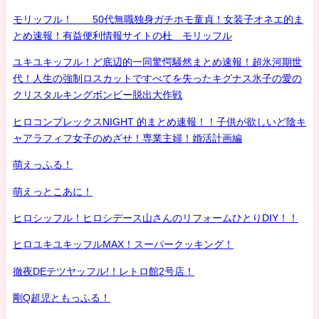
モリッフル！ 50代無職独身ガチホモ童貞！女装子オネエ的ま
とめ速報！有益便利情報サイトの杜 モリッフル
ユキユキッフル！ど底辺的一同驚愕騒然まとめ速報！超氷河期世
代！人生の強制ロスカットですべてを失ったキグナス氷子の愛の
クリスタルキングボンビー脱出大作戦
ヒロコンプレックスNIGHT 的まとめ速報！！子供が欲しいど陰キ
ャアラフィフ女子のめざせ！専業主婦！婚活計画編
萌えっふる！
萌えっとこあに！
ヒロシッフル！ヒロシデース山さんのリフォームひとりDIY！！
ヒロユキユキッフルMAX！スーパークッキング！
徹夜DEテツヤッフル!！レトロ館2号店！
剛Q超児ともっふる！