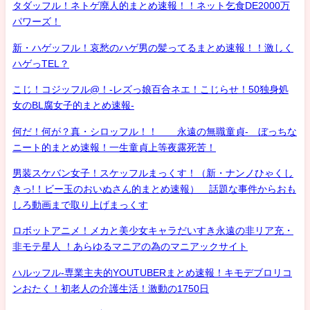
タダッフル！ネトゲ廃人的まとめ速報！！ネット乞食DE2000万
パワーズ！
新・ハゲッフル！哀愁のハゲ男の髪ってるまとめ速報！！激しく
ハゲっTEL？
こじ！コジッフル@！-レズっ娘百合ネエ！こじらせ！50独身処
女のBL腐女子的まとめ速報-
何だ！何が？真・シロッフル！！ 永遠の無職童貞- ぼっちな
ニート的まとめ速報！一生童貞上等夜露死苦！
男装スケバン女子！スケッフルまっくす！（新・ナンノひゃくし
きっ!！ビー玉のおいぬさん的まとめ速報） 話題な事件からおも
しろ動画まで取り上げまっくす
ロボットアニメ！メカと美少女キャラだいすき永遠の非リア充・
非モテ星人 ！あらゆるマニアの為のマニアックサイト
ハルッフル-専業主夫的YOUTUBERまとめ速報！キモデブロリコ
ンおたく！初老人の介護生活！激動の1750日