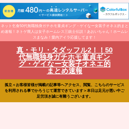
ネット乞食50代無職独身ガチホモ童貞ギング・ゲイなー女装子オネエ的まと
め速報！ネトゲ廃人は女子ホームレス三銃士伝説！あおいちゃん！ホームレ
スまなみ！愛内アイラ応援してます！
真・モリ・タダッフル2！！50
代無職独身ガチホモ童貞ギン
グ・ゲイなー女装子オネエ的
まとめ速報
孤立＜お客様皆様が掲載の記事等へアクセス、閲覧、こちらのサービス
を利用される事でかろうじて運営できています＞本日は足元が悪い中ご
足労頂き誠に有難うございます。