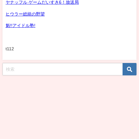
ヤナッフル ゲームだいすき6！放送局
ヒウラー総統の野望
魁!!アイドル塾!
t112