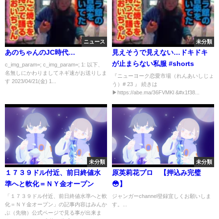
ニュース
未分類
あのちゃんのJC時代…
見えそうで見えない…ドキドキ
が止まらない私服 #shorts
c_img_param=; c_img_param=; 1: 以下、
名無しにかわりましてネギ速がお送りしま
『ニューヨーク恋愛市場（れんあいしじょ
す 2023/04/21(金) 1...
う）# 23 』 続きは
▶︎https://abe.ma/36FVMKl &#x1f38...
未分類
未分類
１７３９ドル付近、前日終値水
原英莉花プロ 【押込み完璧
準へと軟化＝ＮＹ金オープン
😳】
「１７３９ドル付近、前日終値水準へと軟
ジャンガーchannel登録宜しくお願いしま
化＝ＮＹ金オープン」の記事内容はみんか
す。...
ぶ（先物）公式ページで見る事が出来ま