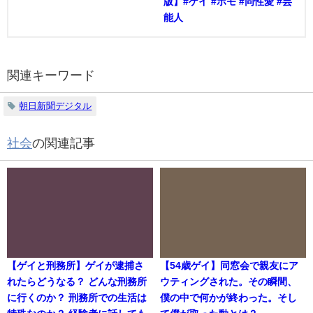
版】#ゲイ #ホモ #同性愛 #芸
能人
関連キーワード
朝日新聞デジタル
社会
の関連記事
【ゲイと刑務所】ゲイが逮捕さ
【54歳ゲイ】同窓会で親友にア
れたらどうなる？ どんな刑務所
ウティングされた。その瞬間、
に行くのか？ 刑務所での生活は
僕の中で何かが終わった。そし