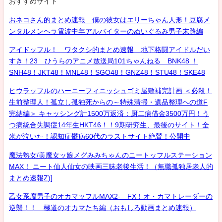
おすすめサイト
おネコさん的まとめ速報 僕の彼女はエリーちゃん人形！豆腐メ
ンタルメンヘラ電波中年アルバイターのぬいぐるみ男子末路編
アイドッフル！ ワタクシ的まとめ速報 地下格闘アイドルだい
すき！23 ひうらのアニメ放送局101ちゃんねる BNK48 ！
SNH48！JKT48！MNL48！SGO48！GNZ48！STU48！SKE48
ヒウラッフルのハーニーフィニッシュゴミ屋敷補完計画 ＜必殺！
生前整理人！孤立し孤独死からの～特殊清掃・遺品整理への道F
完結編＞ キャッシング計1500万返済：厨二病借金3500万円！う
つ病統合失調症14年生HKT46！！9期研究生、最後のサイト！全
米が泣いた！認知症鬱病60代のラストサイト絶賛！公開中
魔法熟女/美魔女ッ娘メグみみちゃんのニートッフルステーション
MAX！ ニート仙人仙女の映画三昧老後生活！（無職孤独居老人的
まとめ速報Z)]
乙女系腐男子のオカマッフルMAX2- FX！オ・カマトレーダーの
逆襲！！ 極道のオカマたち編（おもしろ動画まとめ速報）