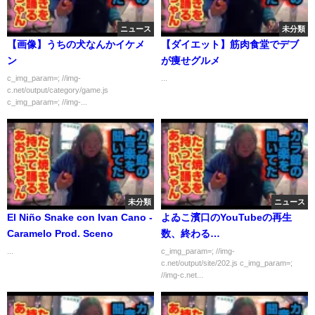
ニュース
未分類
【画像】うちの犬なんかイケメ
【ダイエット】筋肉食堂でデブ
ン
が痩せグルメ
c_img_param=; //img-
...
c.net/output/category/game.js
c_img_param=; //img-...
未分類
ニュース
El Niño Snake con Ivan Cano -
よゐこ濱口のYouTubeの再生
Caramelo Prod. Sceno
数、終わる…
...
c_img_param=; //img-
c.net/output/site/202.js c_img_param=;
//img-c.net...