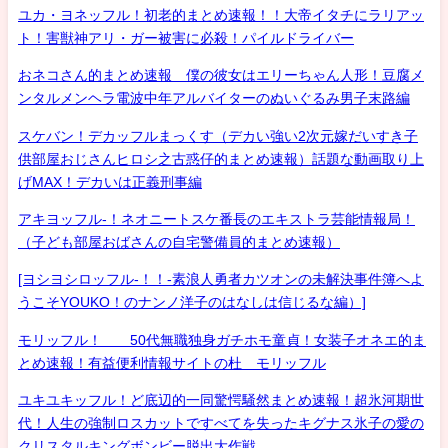
ユカ・ヨネッフル！初老的まとめ速報！！大帝イタチにラリアッ
ト！害獣神アリ・ガー被害に必殺！パイルドライバー
おネコさん的まとめ速報 僕の彼女はエリーちゃん人形！豆腐メ
ンタルメンヘラ電波中年アルバイターのぬいぐるみ男子末路編
スケバン！デカッフルまっくす（デカい強い2次元嫁だいすき子
供部屋おじさんヒロシ之古惑仔的まとめ速報）話題な動画取り上
げMAX！デカいは正義刑事編
アキヨッフル-！ネオニートスケ番長のエキストラ芸能情報局！
（子ども部屋おばさんの自宅警備員的まとめ速報）
[ヨシヨシロッフル-！！-素浪人勇者カツオンの未解決事件簿へよ
うこそYOUKO！のナンノ洋子のはなしは信じるな編）]
モリッフル！ 50代無職独身ガチホモ童貞！女装子オネエ的ま
とめ速報！有益便利情報サイトの杜 モリッフル
ユキユキッフル！ど底辺的一同驚愕騒然まとめ速報！超氷河期世
代！人生の強制ロスカットですべてを失ったキグナス氷子の愛の
クリスタルキングボンビー脱出大作戦