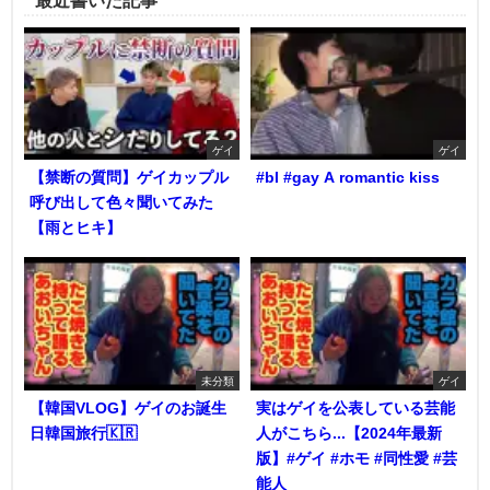
ゲイ
ゲイ
【禁断の質問】ゲイカップル
#bl #gay A romantic kiss
呼び出して色々聞いてみた
【雨とヒキ】
未分類
ゲイ
【韓国VLOG】ゲイのお誕生
実はゲイを公表している芸能
日韓国旅行🇰🇷
人がこちら...【2024年最新
版】#ゲイ #ホモ #同性愛 #芸
能人