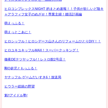
ヒロコンプレックスNIGHT 的まとめ速報！！子供が欲しいど陰キ
ャアラフィフ女子のめざせ！専業主婦！婚活計画編
萌えっふる！
萌えっとこあに！
ヒロシッフル！ヒロシデース山さんのリフォームひとりDIY！！
ヒロユキユキッフルMAX！スーパークッキング！
徹夜DEテツヤッフル!！レトロ館2号店！
剛Q超児ともっふる！
ヤナッフル ゲームだいすき6！放送局
ヒウラー総統の野望
魁!!アイドル塾!