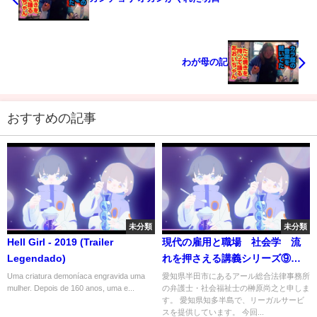
わが母の記
おすすめの記事
未分類
未分類
Hell Girl - 2019 (Trailer
現代の雇用と職場 社会学 流
Legendado)
れを押さえる講義シリーズ⑨
社会理論と社会システム
Uma criatura demoníaca engravida uma
愛知県半田市にあるアール総合法律事務所
mulher. Depois de 160 anos, uma e...
の弁護士・社会福祉士の榊原尚之と申しま
す。 愛知県知多半島で、リーガルサービ
スを提供しています。 今回...