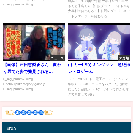
喜利で笑わせろ！】[字]…の番組
出典：EPGの番組情報 火曜は全力！華大
c_img_param=; //img-...
さんと千鳥くん【伝説グラビアアイドルを
内容解析まとめ
大喜利で笑わせろ！】伝説のグラドル＆フ
ードファイターを笑わせろ...
ニュース
未分類
【画像】戸田恵梨香さん、変わ
(トミーLSI)) キングマン 超絶神
り果てた姿で発見される…
レトロゲーム
c_img_param=; //img-
トミーのLSIレトロ電子ゲーム（１９８２
c.net/output/category/game.js
年頃） ドンキーコングをパクった（参考
c_img_param=; //img-...
にした）超絶レトロゲーム(*'▽') 懐かしす
ぎて興奮して倒れ...
xrea