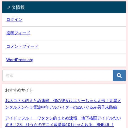
メタ情報
ログイン
投稿フィード
コメントフィード
WordPress.org
おすすめサイト
おネコさん的まとめ速報 僕の彼女はエリーちゃん人形！豆腐メ
ンタルメンヘラ電波中年アルバイターのぬいぐるみ男子末路編
アイドッフル！ ワタクシ的まとめ速報 地下格闘アイドルだい
すき！23 ひうらのアニメ放送局101ちゃんねる BNK48 ！