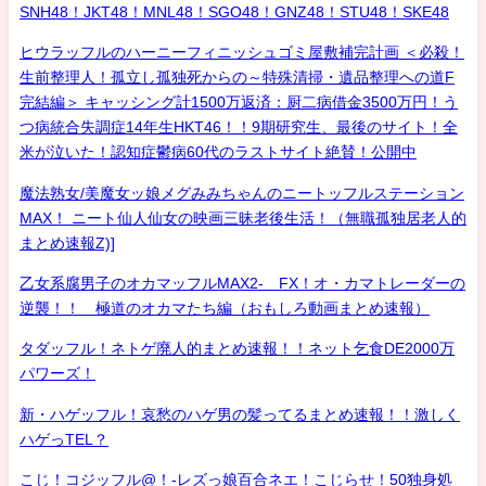
SNH48！JKT48！MNL48！SGO48！GNZ48！STU48！SKE48
ヒウラッフルのハーニーフィニッシュゴミ屋敷補完計画 ＜必殺！
生前整理人！孤立し孤独死からの～特殊清掃・遺品整理への道F
完結編＞ キャッシング計1500万返済：厨二病借金3500万円！う
つ病統合失調症14年生HKT46！！9期研究生、最後のサイト！全
米が泣いた！認知症鬱病60代のラストサイト絶賛！公開中
魔法熟女/美魔女ッ娘メグみみちゃんのニートッフルステーション
MAX！ ニート仙人仙女の映画三昧老後生活！（無職孤独居老人的
まとめ速報Z)]
乙女系腐男子のオカマッフルMAX2- FX！オ・カマトレーダーの
逆襲！！ 極道のオカマたち編（おもしろ動画まとめ速報）
タダッフル！ネトゲ廃人的まとめ速報！！ネット乞食DE2000万
パワーズ！
新・ハゲッフル！哀愁のハゲ男の髪ってるまとめ速報！！激しく
ハゲっTEL？
こじ！コジッフル@！-レズっ娘百合ネエ！こじらせ！50独身処