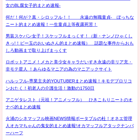
女のBL腐女子的まとめ速報-
何だ！何が？真・シロッフル！！ 永遠の無職童貞- ぼっちな
ニート的まとめ速報！一生童貞上等夜露死苦！
男装スケバン女子！スケッフルまっくす！（新・ナンノひゃくし
きっ!！ビー玉のおいぬさん的まとめ速報） 話題な事件からおも
しろ動画まで取り上げまっくす
ロボットアニメ！メカと美少女キャラだいすき永遠の非リア充・
非モテ星人 ！あらゆるマニアの為のマニアックサイト
ハルッフル-専業主夫的YOUTUBERまとめ速報！キモデブロリコ
ンおたく！初老人の介護生活！激動の1750日
アニゲタレスト（元祖！アニメッフル） ひきこもりニートのオ
ナベ的まとめ速報
火浦のシネマッフル映画NEWS情報ポータブルの杜！オネエ管理
人オカマちゃんの鬼女的まとめ速報!オカマッフルアタックナンバ
ーハーフ