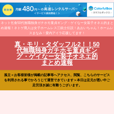
ネット乞食50代無職独身ガチホモ童貞ギング・ゲイなー女装子オネエ的まと
め速報！ネトゲ廃人は女子ホームレス三銃士伝説！あおいちゃん！ホームレ
スまなみ！愛内アイラ応援してます！
真・モリ・タダッフル2！！50
代無職独身ガチホモ童貞ギン
グ・ゲイなー女装子オネエ的
まとめ速報
孤立＜お客様皆様が掲載の記事等へアクセス、閲覧、こちらのサービス
を利用される事でかろうじて運営できています＞本日は足元が悪い中ご
足労頂き誠に有難うございます。