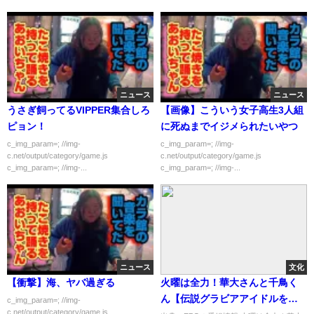
ニュース
ニュース
うさぎ飼ってるVIPPER集合しろ
【画像】こういう女子高生3人組
ピョン！
に死ぬまでイジメられたいやつ
c_img_param=; //img-
c_img_param=; //img-
c.net/output/category/game.js
c.net/output/category/game.js
c_img_param=; //img-...
c_img_param=; //img-...
ニュース
文化
【衝撃】海、ヤバ過ぎる
火曜は全力！華大さんと千鳥く
ん【伝説グラビアアイドルを大
c_img_param=; //img-
c.net/output/category/game.js