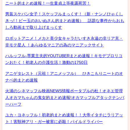
ニート的まとめ速報！一生童貞上等夜露死苦！
男装スケバン女子！スケッフルまっくす！（新・ナンノひゃくし
きっ!！ビー玉のおいぬさん的まとめ速報） 話題な事件からおも
しろ動画まで取り上げまっくす
ロボットアニメ！メカと美少女キャラだいすき永遠の非リア充・
非モテ星人 ！あらゆるマニアの為のマニアックサイト
ハルッフル-専業主夫的YOUTUBERまとめ速報！キモデブロリコ
ンおたく！初老人の介護生活！激動の1750日
アニゲタレスト（元祖！アニメッフル） ひきこもりニートのオ
ナベ的まとめ速報
火浦のシネマッフル映画NEWS情報ポータブルの杜！オネエ管理
人オカマちゃんの鬼女的まとめ速報!オカマッフルアタックナンバ
ーハーフ
ユカ・ヨネッフル！初老的まとめ速報！！大帝イタチにラリアッ
ト！害獣神アリ・ガー被害に必殺！パイルドライバー