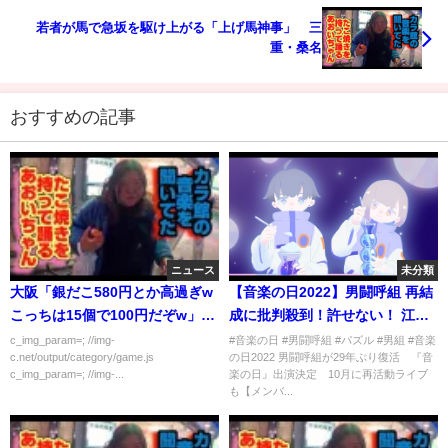
若者が馬で急坂を駆け上がる「上げ馬神事」 三
重・桑名
おすすめの記事
ニュース
未分類
大阪「銀だこ580円とか高過ぎw
【音楽の日2022】男闘呼組 再結
こっちは15個で100円だぞw」
成に批判殺到！許せない！ 江藤
V「6個1320円です」大阪
アナ 衝撃の一言 パズル 男組 成
c_img_param=; //img-
#音楽の日 #男闘呼組 #パズル #男組 #音楽
c.net/output/category/game.js
の日2022 男闘呼組が29年ぶり復活 『音
「え！？」
田昭次 高橋和也 岡本健一 前田耕
c_img_param=; //img-...
楽の日』出演決定 10月に再活動ライブ
陽 動画 映像 ライブ
も【メンバ...