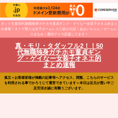
ネット乞食50代無職独身ガチホモ童貞ギング・ゲイなー女装子オネエ的まと
め速報！ネトゲ廃人は女子ホームレス三銃士伝説！あおいちゃん！ホームレ
スまなみ！愛内アイラ応援してます！
真・モリ・タダッフル2！！50
代無職独身ガチホモ童貞ギン
グ・ゲイなー女装子オネエ的
まとめ速報
孤立＜お客様皆様が掲載の記事等へアクセス、閲覧、こちらのサービス
を利用される事でかろうじて運営できています＞本日は足元が悪い中ご
足労頂き誠に有難うございます。