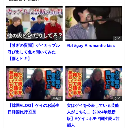
ゲイ
ゲイ
【禁断の質問】ゲイカップル
#bl #gay A romantic kiss
呼び出して色々聞いてみた
【雨とヒキ】
未分類
ゲイ
【韓国VLOG】ゲイのお誕生
実はゲイを公表している芸能
日韓国旅行🇰🇷
人がこちら...【2024年最新
版】#ゲイ #ホモ #同性愛 #芸
能人