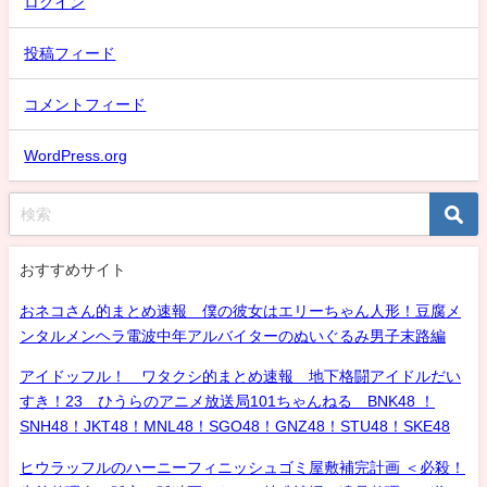
ログイン
投稿フィード
コメントフィード
WordPress.org
おすすめサイト
おネコさん的まとめ速報 僕の彼女はエリーちゃん人形！豆腐メ
ンタルメンヘラ電波中年アルバイターのぬいぐるみ男子末路編
アイドッフル！ ワタクシ的まとめ速報 地下格闘アイドルだい
すき！23 ひうらのアニメ放送局101ちゃんねる BNK48 ！
SNH48！JKT48！MNL48！SGO48！GNZ48！STU48！SKE48
ヒウラッフルのハーニーフィニッシュゴミ屋敷補完計画 ＜必殺！