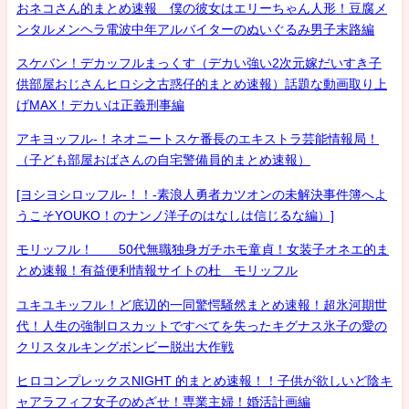
おネコさん的まとめ速報 僕の彼女はエリーちゃん人形！豆腐メ
ンタルメンヘラ電波中年アルバイターのぬいぐるみ男子末路編
スケバン！デカッフルまっくす（デカい強い2次元嫁だいすき子
供部屋おじさんヒロシ之古惑仔的まとめ速報）話題な動画取り上
げMAX！デカいは正義刑事編
アキヨッフル-！ネオニートスケ番長のエキストラ芸能情報局！
（子ども部屋おばさんの自宅警備員的まとめ速報）
[ヨシヨシロッフル-！！-素浪人勇者カツオンの未解決事件簿へよ
うこそYOUKO！のナンノ洋子のはなしは信じるな編）]
モリッフル！ 50代無職独身ガチホモ童貞！女装子オネエ的ま
とめ速報！有益便利情報サイトの杜 モリッフル
ユキユキッフル！ど底辺的一同驚愕騒然まとめ速報！超氷河期世
代！人生の強制ロスカットですべてを失ったキグナス氷子の愛の
クリスタルキングボンビー脱出大作戦
ヒロコンプレックスNIGHT 的まとめ速報！！子供が欲しいど陰キ
ャアラフィフ女子のめざせ！専業主婦！婚活計画編