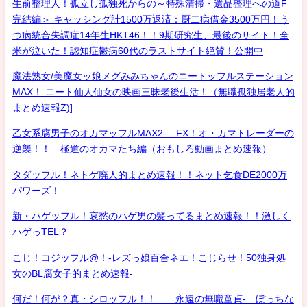
生前整理人！孤立し孤独死からの～特殊清掃・遺品整理への道F
完結編＞ キャッシング計1500万返済：厨二病借金3500万円！う
つ病統合失調症14年生HKT46！！9期研究生、最後のサイト！全
米が泣いた！認知症鬱病60代のラストサイト絶賛！公開中
魔法熟女/美魔女ッ娘メグみみちゃんのニートッフルステーション
MAX！ ニート仙人仙女の映画三昧老後生活！（無職孤独居老人的
まとめ速報Z)]
乙女系腐男子のオカマッフルMAX2- FX！オ・カマトレーダーの
逆襲！！ 極道のオカマたち編（おもしろ動画まとめ速報）
タダッフル！ネトゲ廃人的まとめ速報！！ネット乞食DE2000万
パワーズ！
新・ハゲッフル！哀愁のハゲ男の髪ってるまとめ速報！！激しく
ハゲっTEL？
こじ！コジッフル@！-レズっ娘百合ネエ！こじらせ！50独身処
女のBL腐女子的まとめ速報-
何だ！何が？真・シロッフル！！ 永遠の無職童貞- ぼっちな