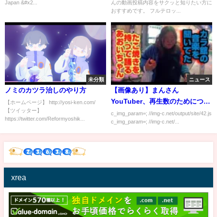
Japan &#x2...
んの動画投稿内容をサクッと知りたい方に
為替 ＃半導体
おすすめです。 フルテロッ...
未分類
ニュース
ノミのカツラ治しのやり方
【画像あり】まんさん
YouTuber、再生数のためについ
【ホームページ】 http://yosi-ken.com/
【ツイッター】
に温泉レビューしだす
c_img_param=; //img-c.net/output/site/42.js
https://twitter.com/Reformyoshik...
c_img_param=; //img-c.net/...
xrea