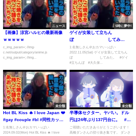
ニュース
5時に夢中!
【画像】涼宮ハルヒの最新画像
ゲイが女装して立ちん
ｗｗｗｗｗ
ぼ してみ
た。 #ゲイ #立ちんぼ #大久
c_img_param=; //img-
1:名無しさん＠おカマいっぱい
c.net/output/category/anime.js
2022.11.05(Sat) ゲイが女装して立ちん
保公園 #女装 #ナンパ
c_img_param=; //img...
ぼ してみた。 #ゲイ
#立ちんぼ #大久保...
未分類
未分類
Hot BL Kiss 🔥 I love Japan ❤️
半導体セクター、ヤバい。ドル
#gay #couple #bl #同性カップ
円は24年ぶり137円台に。 #高
ル #blfan #lgbtq
橋ダン 【切り抜き】 From
1:名無しさん＠おカマいっぱい
ご視聴いただきありがとうございます！
2024.09.02(Mon) Hot BL Kiss 🔥 I love
高橋ダンさんの切り抜き集です。 ダンさ
2022/6/30 ＃日本株 ＃ドル円 ＃