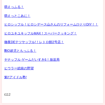
萌えっふる！
萌えっとこあに！
ヒロシッフル！ヒロシデース山さんのリフォームひとりDIY！！
ヒロユキユキッフルMAX！スーパークッキング！
徹夜DEテツヤッフル!！レトロ館2号店！
剛Q超児ともっふる！
ヤナッフル ゲームだいすき6！放送局
ヒウラー総統の野望
魁!!アイドル塾!
t112