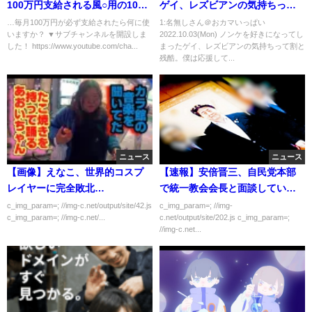
100万円支給される風○用の100
ゲイ、レズビアンの気持ちって
万円…使用用途不明の「文書通
割と残酷。僕は応援してる。
…毎月100万円が必ず支給されたら何に使
1:名無しさん＠おカマいっぱい
いますか？ ▼サブチャンネルを開設しま
2022.10.03(Mon) ノンケを好きになってし
信交通滞在費」に立法コンサル
【同性愛】
した！ https://www.youtube.com/cha...
まったゲイ、レズビアンの気持ちって割と
タントがメス
残酷。僕は応援して...
ニュース
ニュース
【画像】えなこ、世界的コスプ
【速報】安倍晋三、自民党本部
レイヤーに完全敗北…
で統一教会会長と面談していた
ことをバラされてしまう
c_img_param=; //img-c.net/output/site/42.js
c_img_param=; //img-
c_img_param=; //img-c.net/...
c.net/output/site/202.js c_img_param=;
//img-c.net...