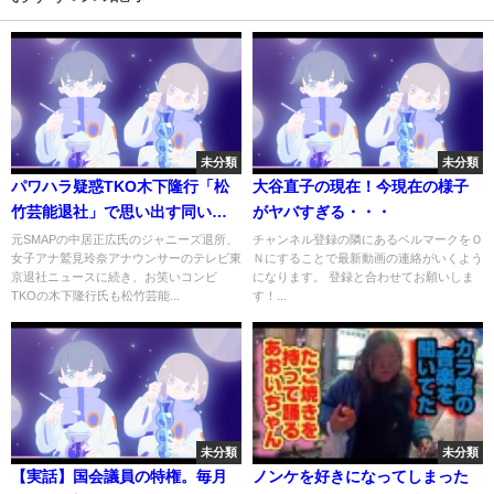
未分類
未分類
パワハラ疑惑TKO木下隆行「松
大谷直子の現在！今現在の様子
竹芸能退社」で思い出す同い年
がヤバすぎる・・・
の美女
元SMAPの中居正広氏のジャニーズ退所、
チャンネル登録の隣にあるベルマークをＯ
女子アナ鷲見玲奈アナウンサーのテレビ東
Ｎにすることで最新動画の連絡がいくよう
京退社ニュースに続き、お笑いコンビ
になります。 登録と合わせてお願いしま
TKOの木下隆行氏も松竹芸能...
す！...
未分類
未分類
【実話】国会議員の特権。毎月
ノンケを好きになってしまった