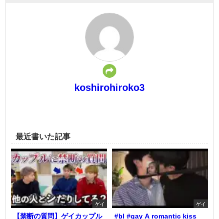
koshirohiroko3
最近書いた記事
ゲイ
ゲイ
【禁断の質問】ゲイカップル
#bl #gay A romantic kiss