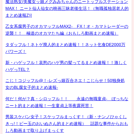
魔法熟女/美魔女ッ娘メグみみちゃんのニートッフルステーション
MAX！ ニート仙人仙女の映画三昧老後生活！（無職孤独居老人的
まとめ速報Z)]
乙女系腐男子のオカマッフルMAX2- FX！オ・カマトレーダーの
逆襲！！ 極道のオカマたち編（おもしろ動画まとめ速報）
タダッフル！ネトゲ廃人的まとめ速報！！ネット乞食DE2000万
パワーズ！
新・ハゲッフル！哀愁のハゲ男の髪ってるまとめ速報！！激しく
ハゲっTEL？
こじ！コジッフル@！-レズっ娘百合ネエ！こじらせ！50独身処
女のBL腐女子的まとめ速報-
何だ！何が？真・シロッフル！！ 永遠の無職童貞- ぼっちな
ニート的まとめ速報！一生童貞上等夜露死苦！
男装スケバン女子！スケッフルまっくす！（新・ナンノひゃくし
きっ!！ビー玉のおいぬさん的まとめ速報） 話題な事件からおも
しろ動画まで取り上げまっくす