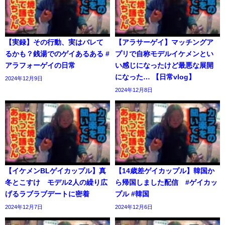
【実録】その行動、実はバレて
【アラサーゲイ】マッチングア
るかも？銭湯でのゲイあるある #
プリで自称モデルイケメンとい
アラフォーゲイの日常
い感じになったけど最悪な展開
になった… 【日常vlog】
2024年12月9日
2024年12月8日
【イケメンBLゲイカップル】真
【14歳差ゲイカップル】韓国か
冬とこすけ モデル2人の繰り広
ら帰国しました配信 #ゲイカッ
げるラブラブデートに密着
プル #韓国
2024年12月7日
2024年12月6日