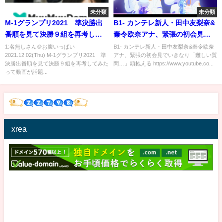
未分類
未分類
M-1グランプリ2021 準決勝出
B1- カンテレ新人・田中友梨奈&
番順を見て決勝９組を再考して
秦令欧奈アナ、緊張の初会見で
みた
いきなり「難しい質問…」頭抱
1:名無しさん＠お腹いっぱい
B1- カンテレ新人・田中友梨奈&秦令欧奈
2021.12.02(Thu) M-1グランプリ2021 準
アナ、緊張の初会見でいきなり「難しい質
える
決勝出番順を見て決勝９組を再考してみた
問…」頭抱える https://www.youtube.co...
って動画が話題...
xrea