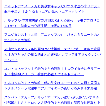
ロボットアニメ！メカと美少女キャラだいすき永遠の非リア充・
非モテ星人 ！あらゆるマニアの為のマニアックサイト
ハルッフル-専業主夫的YOUTUBERまとめ速報！キモデブロリコ
ンおたく！初老人の介護生活！激動の1750日
アニゲタレスト（元祖！アニメッフル） ひきこもりニートのオ
ナベ的まとめ速報
火浦のシネマッフル映画NEWS情報ポータブルの杜！オネエ管理
人オカマちゃんの鬼女的まとめ速報!オカマッフルアタックナンバ
ーハーフ
ユカ・ヨネッフル！初老的まとめ速報！！大帝イタチにラリアッ
ト！害獣神アリ・ガー被害に必殺！パイルドライバー
おネコさん的まとめ速報 僕の彼女はエリーちゃん人形！豆腐メ
ンタルメンヘラ電波中年アルバイターのぬいぐるみ男子末路編
スケバン！デカッフルまっくす（デカい強い2次元嫁だいすき子
供部屋おじさんヒロシ之古惑仔的まとめ速報）話題な動画取り上