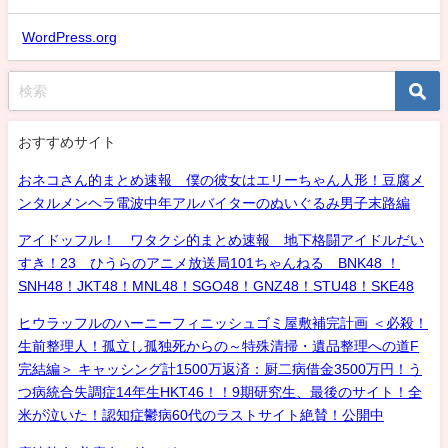
WordPress.org
おすすめサイト
おネコさん的まとめ速報 僕の彼女はエリーちゃん人形！豆腐メ
ンタルメンヘラ電波中年アルバイターのぬいぐるみ男子末路編
アイドッフル！ ワタクシ的まとめ速報 地下格闘アイドルだい
すき！23 ひうらのアニメ放送局101ちゃんねる BNK48 ！
SNH48！JKT48！MNL48！SGO48！GNZ48！STU48！SKE48
ヒウラッフルのハーニーフィニッシュゴミ屋敷補完計画 ＜必殺！
生前整理人！孤立し孤独死からの～特殊清掃・遺品整理への道F
完結編＞ キャッシング計1500万返済：厨二病借金3500万円！う
つ病統合失調症14年生HKT46！！9期研究生、最後のサイト！全
米が泣いた！認知症鬱病60代のラストサイト絶賛！公開中