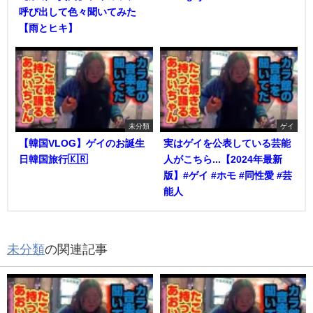
呼び出して色々聞いてみた
【雨とヒキ】
未分類
ゲイ
【韓国VLOG】ゲイのお誕生
実はゲイを公表している芸能
日韓国旅行🇰🇷
人がこちら...【2024年最新
版】#ゲイ #ホモ #同性愛 #芸
能人
未分類
の関連記事