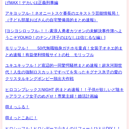
げMAX！デカいは正義刑事編
アキヨッフル-！ネオニートスケ番長のエキストラ芸能情報局！
（子ども部屋おばさんの自宅警備員的まとめ速報）
[ヨシヨシロッフル-！！-素浪人勇者カツオンの未解決事件簿へよ
うこそYOUKO！のナンノ洋子のはなしは信じるな編）]
モリッフル！ 50代無職独身ガチホモ童貞！女装子オネエ的ま
とめ速報！有益便利情報サイトの杜 モリッフル
ユキユキッフル！ど底辺的一同驚愕騒然まとめ速報！超氷河期世
代！人生の強制ロスカットですべてを失ったキグナス氷子の愛の
クリスタルキングボンビー脱出大作戦
ヒロコンプレックスNIGHT 的まとめ速報！！子供が欲しいど陰キ
ャアラフィフ女子のめざせ！専業主婦！婚活計画編
萌えっふる！
萌えっとこあに！
ヒロシッフル！ヒロシデース山さんのリフォームひとりDIY！！