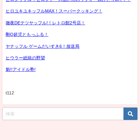
ヒロユキユキッフルMAX！スーパークッキング！
徹夜DEテツヤッフル!！レトロ館2号店！
剛Q超児ともっふる！
ヤナッフル ゲームだいすき6！放送局
ヒウラー総統の野望
魁!!アイドル塾!
t112