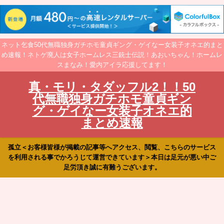
ネット乞食50代無職独身ガチホモ童貞ギング・ゲイなー女装子オネエ的まと
め速報！ネトゲ廃人は女子ホームレス三銃士伝説！あおいちゃん！ホームレ
スまなみ！愛内アイラ応援してます！
真・モリ・タダッフル2！！50
代無職独身ガチホモ童貞ギン
グ・ゲイなー女装子オネエ的
まとめ速報
孤立＜お客様皆様が掲載の記事等へアクセス、閲覧、こちらのサービス
を利用される事でかろうじて運営できています＞本日は足元が悪い中ご
足労頂き誠に有難うございます。