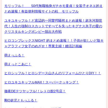
モリッフル！ 50代無職独身ガチホモ童貞！女装子オネエ的ま
とめ速報！有益便利情報サイトの杜 モリッフル
ユキユキッフル！ど底辺的一同驚愕騒然まとめ速報！超氷河期世
代！人生の強制ロスカットですべてを失ったキグナス氷子の愛の
クリスタルキングボンビー脱出大作戦
ヒロコンプレックスNIGHT 的まとめ速報！！子供が欲しいど陰キ
ャアラフィフ女子のめざせ！専業主婦！婚活計画編
萌えっふる！
萌えっとこあに！
ヒロシッフル！ヒロシデース山さんのリフォームひとりDIY！！
ヒロユキユキッフルMAX！スーパークッキング！
徹夜DEテツヤッフル!！レトロ館2号店！
剛Q超児ともっふる！