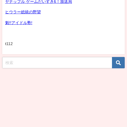
ヤナッフル ゲームだいすき6！放送局
ヒウラー総統の野望
魁!!アイドル塾!
t112