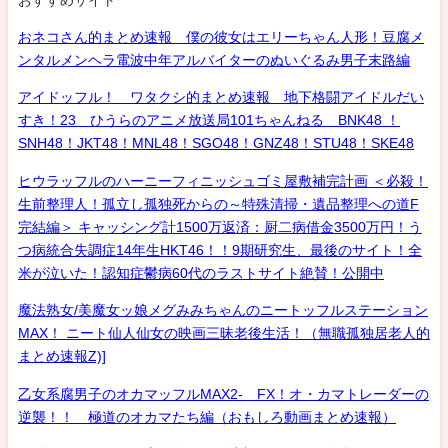
おネコさん的まとめ速報 僕の彼女はエリーちゃん人形！豆腐メ
ンタルメンヘラ電波中年アルバイターのぬいぐるみ男子末路編
アイドッフル！ ワタクシ的まとめ速報 地下格闘アイドルだい
すき！23 ひうらのアニメ放送局101ちゃんねる BNK48 ！
SNH48！JKT48！MNL48！SGO48！GNZ48！STU48！SKE48
ヒウラッフルのハーニーフィニッシュゴミ屋敷補完計画 ＜必殺！
生前整理人！孤立し孤独死からの～特殊清掃・遺品整理への道F
完結編＞ キャッシング計1500万返済：厨二病借金3500万円！う
つ病統合失調症14年生HKT46！！9期研究生、最後のサイト！全
米が泣いた！認知症鬱病60代のラストサイト絶賛！公開中
魔法熟女/美魔女ッ娘メグみみちゃんのニートッフルステーション
MAX！ ニート仙人仙女の映画三昧老後生活！（無職孤独居老人的
まとめ速報Z)]
乙女系腐男子のオカマッフルMAX2- FX！オ・カマトレーダーの
逆襲！！ 極道のオカマたち編（おもしろ動画まとめ速報）