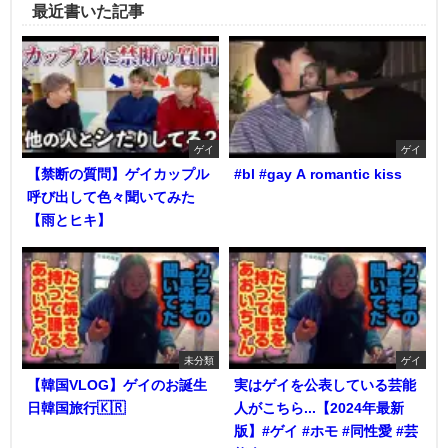
最近書いた記事
ゲイ
ゲイ
【禁断の質問】ゲイカップル
#bl #gay A romantic kiss
呼び出して色々聞いてみた
【雨とヒキ】
未分類
ゲイ
【韓国VLOG】ゲイのお誕生
実はゲイを公表している芸能
日韓国旅行🇰🇷
人がこちら...【2024年最新
版】#ゲイ #ホモ #同性愛 #芸