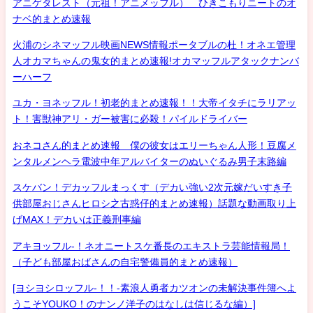
アニゲタレスト（元祖！アニメッフル） ひきこもりニートのオ
ナベ的まとめ速報
火浦のシネマッフル映画NEWS情報ポータブルの杜！オネエ管理
人オカマちゃんの鬼女的まとめ速報!オカマッフルアタックナンバ
ーハーフ
ユカ・ヨネッフル！初老的まとめ速報！！大帝イタチにラリアッ
ト！害獣神アリ・ガー被害に必殺！パイルドライバー
おネコさん的まとめ速報 僕の彼女はエリーちゃん人形！豆腐メ
ンタルメンヘラ電波中年アルバイターのぬいぐるみ男子末路編
スケバン！デカッフルまっくす（デカい強い2次元嫁だいすき子
供部屋おじさんヒロシ之古惑仔的まとめ速報）話題な動画取り上
げMAX！デカいは正義刑事編
アキヨッフル-！ネオニートスケ番長のエキストラ芸能情報局！
（子ども部屋おばさんの自宅警備員的まとめ速報）
[ヨシヨシロッフル-！！-素浪人勇者カツオンの未解決事件簿へよ
うこそYOUKO！のナンノ洋子のはなしは信じるな編）]