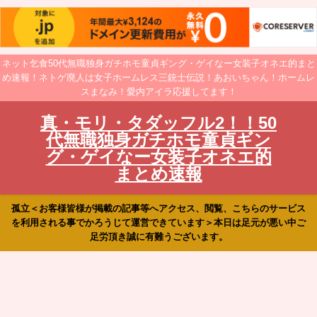
ネット乞食50代無職独身ガチホモ童貞ギング・ゲイなー女装子オネエ的まと
め速報！ネトゲ廃人は女子ホームレス三銃士伝説！あおいちゃん！ホームレ
スまなみ！愛内アイラ応援してます！
真・モリ・タダッフル2！！50
代無職独身ガチホモ童貞ギン
グ・ゲイなー女装子オネエ的
まとめ速報
孤立＜お客様皆様が掲載の記事等へアクセス、閲覧、こちらのサービス
を利用される事でかろうじて運営できています＞本日は足元が悪い中ご
足労頂き誠に有難うございます。