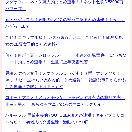
タダッフル！ネトゲ廃人的まとめ速報！！ネット乞食DE2000万
パワーズ！
新・ハゲッフル！哀愁のハゲ男の髪ってるまとめ速報！！激しく
ハゲっTEL？
こじ！コジッフル@！-レズっ娘百合ネエ！こじらせ！50独身処
女のBL腐女子的まとめ速報-
何だ！何が？真・シロッフル！！ 永遠の無職童貞- ぼっちな
ニート的まとめ速報！一生童貞上等夜露死苦！
男装スケバン女子！スケッフルまっくす！（新・ナンノひゃくし
きっ!！ビー玉のおいぬさん的まとめ速報） 話題な事件からおも
しろ動画まで取り上げまっくす
ロボットアニメ！メカと美少女キャラだいすき永遠の非リア充・
非モテ星人 ！あらゆるマニアの為のマニアックサイト
ハルッフル-専業主夫的YOUTUBERまとめ速報！キモデブロリコ
ンおたく！初老人の介護生活！激動の1750日