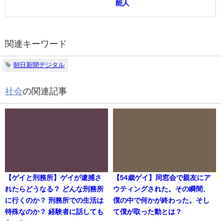
能人
関連キーワード
朝日新聞デジタル
社会
の関連記事
【ゲイと刑務所】ゲイが逮捕さ
【54歳ゲイ】同窓会で親友にア
れたらどうなる？ どんな刑務所
ウティングされた。その瞬間、
に行くのか？ 刑務所での生活は
僕の中で何かが終わった。そし
特殊なのか？ 経験者に話しても
て僕が取った動とは？