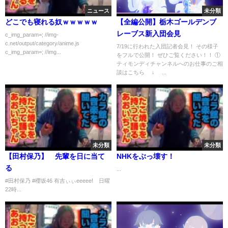
ニュース
未分類
どこでも寝れる奴ｗｗｗｗｗ
【全編公開】栃木ゴールデンブ
レーブス新入団会見
c_img_param=; //img-
c.net/output/category/anime.js
7/19に行われた入団記者会見！ その様子
c_img_param=; //img...
をフルで公開！ ぜひご覧ください！！ ①
ティモンディチャンネルへのお仕事のご相
談はこちら ↓ ...
未分類
未分類
【田村保乃】 先輩を日に当て
NHKをぶっ壊す！
る
...
#田村保乃 #櫻坂46 有吉ぃぃeeeee! 日曜
22時...