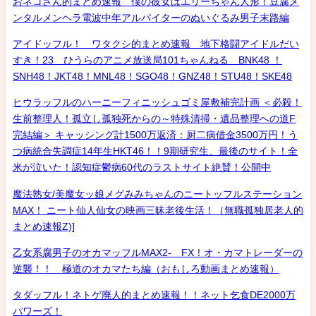
おネコさん的まとめ速報 僕の彼女はエリーちゃん人形！豆腐メ
ンタルメンヘラ電波中年アルバイターのぬいぐるみ男子末路編
アイドッフル！ ワタクシ的まとめ速報 地下格闘アイドルだい
すき！23 ひうらのアニメ放送局101ちゃんねる BNK48 ！
SNH48！JKT48！MNL48！SGO48！GNZ48！STU48！SKE48
ヒウラッフルのハーニーフィニッシュゴミ屋敷補完計画 ＜必殺！
生前整理人！孤立し孤独死からの～特殊清掃・遺品整理への道F
完結編＞ キャッシング計1500万返済：厨二病借金3500万円！う
つ病統合失調症14年生HKT46！！9期研究生、最後のサイト！全
米が泣いた！認知症鬱病60代のラストサイト絶賛！公開中
魔法熟女/美魔女ッ娘メグみみちゃんのニートッフルステーション
MAX！ ニート仙人仙女の映画三昧老後生活！（無職孤独居老人的
まとめ速報Z)]
乙女系腐男子のオカマッフルMAX2- FX！オ・カマトレーダーの
逆襲！！ 極道のオカマたち編（おもしろ動画まとめ速報）
タダッフル！ネトゲ廃人的まとめ速報！！ネット乞食DE2000万
パワーズ！