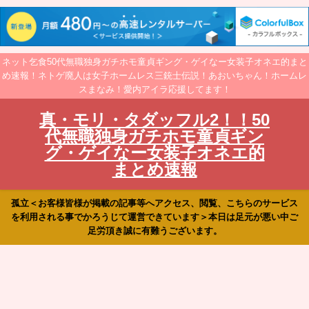
ネット乞食50代無職独身ガチホモ童貞ギング・ゲイなー女装子オネエ的まと
め速報！ネトゲ廃人は女子ホームレス三銃士伝説！あおいちゃん！ホームレ
スまなみ！愛内アイラ応援してます！
真・モリ・タダッフル2！！50
代無職独身ガチホモ童貞ギン
グ・ゲイなー女装子オネエ的
まとめ速報
孤立＜お客様皆様が掲載の記事等へアクセス、閲覧、こちらのサービス
を利用される事でかろうじて運営できています＞本日は足元が悪い中ご
足労頂き誠に有難うございます。