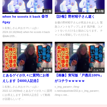
未分類
未分類
when he scoots it back 😩🍑
【訃報】野村昭子さん逝く
#gay
女優の野村昭子さんが死去されました 緊
急コメントをアップします 高評価、コメ
1:名無しさん＠おカマいっぱい
ントをいただけると励みになります。 チ
2024.10.16(Wed) when he scoots it back
ャンネル登録していただける...
😩&#x1f35...
未分類
ニュース
とあるゲイが久々に質問にお答
【画像】実写版「戸愚呂100%」
えします【4000人記念】
がコチラｗｗｗｗｗ
1:名無しさん＠おカマいっぱい
c_img_param=; //img-
2022.12.14(Wed) とあるゲイが久々に質問
c.net/output/site/202.js c_img_param=;
にお答えします【4000人記念】って動画
//img-c.net...
が話題らしいぞ ...