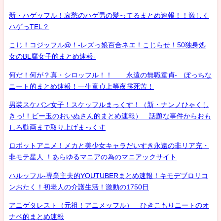
新・ハゲッフル！哀愁のハゲ男の髪ってるまとめ速報！！激しく
ハゲっTEL？
こじ！コジッフル@！-レズっ娘百合ネエ！こじらせ！50独身処
女のBL腐女子的まとめ速報-
何だ！何が？真・シロッフル！！ 永遠の無職童貞- ぼっちな
ニート的まとめ速報！一生童貞上等夜露死苦！
男装スケバン女子！スケッフルまっくす！（新・ナンノひゃくし
きっ!！ビー玉のおいぬさん的まとめ速報） 話題な事件からおも
しろ動画まで取り上げまっくす
ロボットアニメ！メカと美少女キャラだいすき永遠の非リア充・
非モテ星人 ！あらゆるマニアの為のマニアックサイト
ハルッフル-専業主夫的YOUTUBERまとめ速報！キモデブロリコ
ンおたく！初老人の介護生活！激動の1750日
アニゲタレスト（元祖！アニメッフル） ひきこもりニートのオ
ナベ的まとめ速報