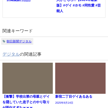
版】#ゲイ #ホモ #同性愛 #芸
能人
関連キーワード
朝日新聞デジタル
デジタル
の関連記事
【衝撃】学校出禁の母親とゲイ
新宿二丁目ゲイあるある
を隠していた息子とのやり取り
2025年8月14日
が面白すぎたｗｗｗ