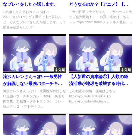
なプレイをしたか話します。
どうなるのか？【アニメ】【漫
画動画】
1:名無しさん＠おカマいっぱい
「全力回避フラグちゃん！」ラバーストラ
2022.10.13(Thu) ゲイ風俗で来た芸能人
ップ発売開始！！！ お買い求めはこちら
と、どんなプレイをしたか話します。って
→→ https://plott.store/ チャンネル登録、...
動画が話題らしいぞ ...
未分類
未分類
滝沢カレンさんっぽい一般男性
【人新世の資本論①】人類の経
が解説しない最強バターチキン
済活動が地球を破壊する時代
カレー
（"Capital" for the
滝沢カレンさんっぽい一般男性が解説しな
この動画の前編・後編はこちら
い最強バターチキンカレー 材料： 鳥モモ
https://youtu.be/jz86lykR_Lg
Anthropocene）
肉２枚、無糖ヨーグルト２００g、カレー
https://youtu.be/elhajhupa...
粉大さじ２ トマト缶４０...