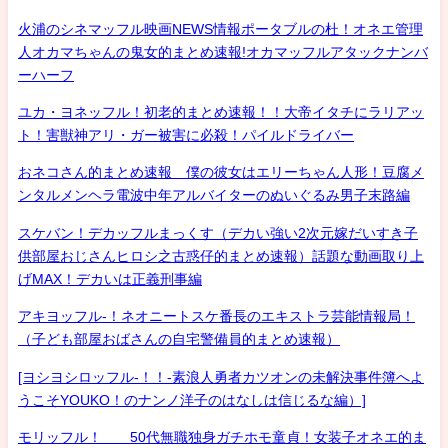
火浦のシネマッフル映画NEWS情報ポータブルの杜！オネエ管理
人オカマちゃんの鬼女的まとめ速報!オカマッフルアタックナンバ
ーハーフ
ユカ・ヨネッフル！初老的まとめ速報！！大帝イタチにラリアッ
ト！害獣神アリ・ガー被害に必殺！パイルドライバー
おネコさん的まとめ速報 僕の彼女はエリーちゃん人形！豆腐メ
ンタルメンヘラ電波中年アルバイターのぬいぐるみ男子末路編
スケバン！デカッフルまっくす（デカい強い2次元嫁だいすき子
供部屋おじさんヒロシ之古惑仔的まとめ速報）話題な動画取り上
げMAX！デカいは正義刑事編
アキヨッフル-！ネオニートスケ番長のエキストラ芸能情報局！
（子ども部屋おばさんの自宅警備員的まとめ速報）
[ヨシヨシロッフル-！！-素浪人勇者カツオンの未解決事件簿へよ
うこそYOUKO！のナンノ洋子のはなしは信じるな編）]
モリッフル！ 50代無職独身ガチホモ童貞！女装子オネエ的ま