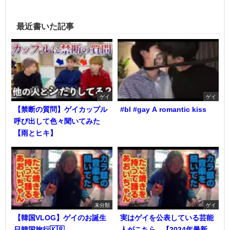
最近書いた記事
ゲイ
ゲイ
【禁断の質問】ゲイカップル
#bl #gay A romantic kiss
呼び出して色々聞いてみた
【雨とヒキ】
未分類
ゲイ
【韓国VLOG】ゲイのお誕生
実はゲイを公表している芸能
日韓国旅行🇰🇷
人がこちら...【2024年最新