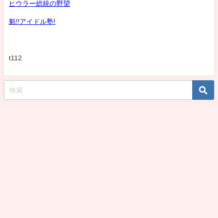
ヒウラー総統の野望
魁!!アイドル塾!
t112
koshirohiroko39jp All Rights Reserved.