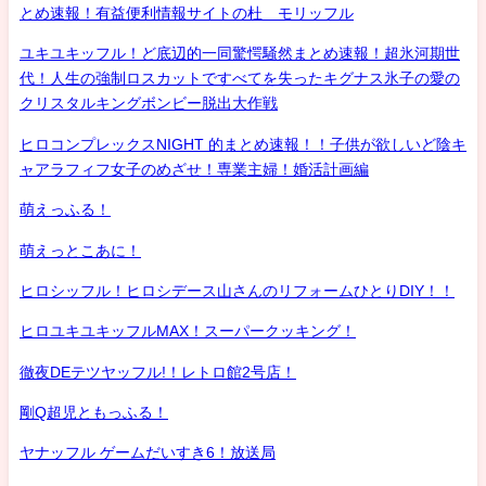
とめ速報！有益便利情報サイトの杜 モリッフル
ユキユキッフル！ど底辺的一同驚愕騒然まとめ速報！超氷河期世
代！人生の強制ロスカットですべてを失ったキグナス氷子の愛の
クリスタルキングボンビー脱出大作戦
ヒロコンプレックスNIGHT 的まとめ速報！！子供が欲しいど陰キ
ャアラフィフ女子のめざせ！専業主婦！婚活計画編
萌えっふる！
萌えっとこあに！
ヒロシッフル！ヒロシデース山さんのリフォームひとりDIY！！
ヒロユキユキッフルMAX！スーパークッキング！
徹夜DEテツヤッフル!！レトロ館2号店！
剛Q超児ともっふる！
ヤナッフル ゲームだいすき6！放送局