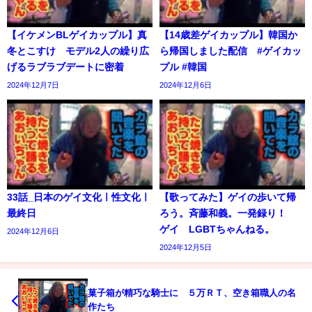
【イケメンBLゲイカップル】真
【14歳差ゲイカップル】韓国か
冬とこすけ モデル2人の繰り広
ら帰国しました配信 #ゲイカッ
げるラブラブデートに密着
プル #韓国
2024年12月7日
2024年12月6日
33話_日本のゲイ文化ㅣ性文化ㅣ
【歌ってみた】ゲイの歩いて帰
最終日
ろう。斉藤和義。一発録り！
ゲイ LGBTちゃんねる。
2024年12月6日
2024年12月5日
菓子箱が精巧な騎士に ５万ＲＴ、空き箱職人の名
作たち