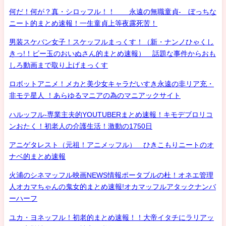
何だ！何が？真・シロッフル！！ 永遠の無職童貞- ぼっちな
ニート的まとめ速報！一生童貞上等夜露死苦！
男装スケバン女子！スケッフルまっくす！（新・ナンノひゃくし
きっ!！ビー玉のおいぬさん的まとめ速報） 話題な事件からおも
しろ動画まで取り上げまっくす
ロボットアニメ！メカと美少女キャラだいすき永遠の非リア充・
非モテ星人 ！あらゆるマニアの為のマニアックサイト
ハルッフル-専業主夫的YOUTUBERまとめ速報！キモデブロリコ
ンおたく！初老人の介護生活！激動の1750日
アニゲタレスト（元祖！アニメッフル） ひきこもりニートのオ
ナベ的まとめ速報
火浦のシネマッフル映画NEWS情報ポータブルの杜！オネエ管理
人オカマちゃんの鬼女的まとめ速報!オカマッフルアタックナンバ
ーハーフ
ユカ・ヨネッフル！初老的まとめ速報！！大帝イタチにラリアッ