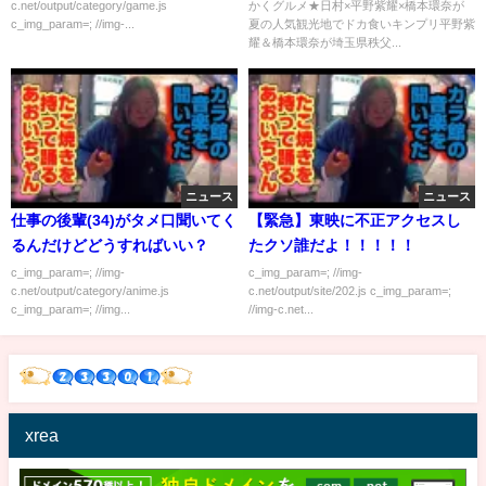
c.net/output/category/game.js
かくグルメ★日村×平野紫耀×橋本環奈が
組内容解析まとめ
c_img_param=; //img-...
夏の人気観光地でドカ食いキンプリ平野紫
耀＆橋本環奈が埼玉県秩父...
ニュース
ニュース
仕事の後輩(34)がタメ口聞いてく
【緊急】東映に不正アクセスし
るんだけどどうすればいい？
たクソ誰だよ！！！！！
c_img_param=; //img-
c_img_param=; //img-
c.net/output/category/anime.js
c.net/output/site/202.js c_img_param=;
c_img_param=; //img...
//img-c.net...
xrea