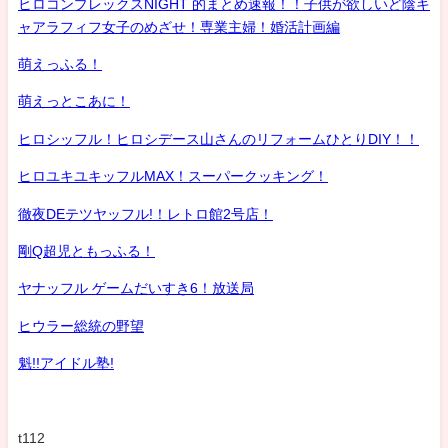
ヒロコンプレックスNIGHT 的まとめ速報！！子供が欲しいど陰キ
ャアラフィフ女子のめざせ！専業主婦！婚活計画編
萌えっふる！
萌えっとこあに！
ヒロシッフル！ヒロシデース山さんのリフォームひとりDIY！！
ヒロユキユキッフルMAX！スーパークッキング！
徹夜DEテツヤッフル!！レトロ館2号店！
剛Q超児ともっふる！
ヤナッフル ゲームだいすき6！放送局
ヒウラー総統の野望
魁!!アイドル塾!
t112