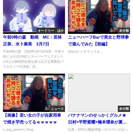
オードリー ほか
未分類
午前0時の森 動画 MC：若林
ニューハーフBarで美女と野球拳
正恭、水卜麻美 3月7日
で遊んでみた【前編】
午前0時の森 2023年3月7日内容：午前０
Source: シネマッフル...
時にその日のMCとスーパーアシスタント
の2人が挑戦的企画を繰り広げる実験的バ
ラエティー出演者：若...
ニュース
未分類
【画像】若い女の子が自家用車
バナナマンのせっかくグルメ★
で焼き芋売ってるｗｗｗｗｗ
日村×平野紫耀×橋本環奈が夏の
人気観光地でドカ食い[字]…の番
c_img_param=; //img-
出典：EPGの番組情報 バナナマンのせっ