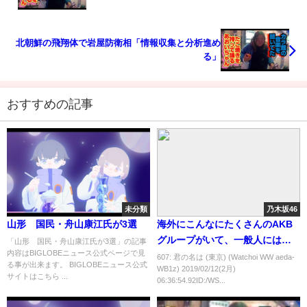
北朝鮮の飛翔体で岩屋防衛相「情報収集と分析進め
る」
おすすめの記事
未分類
乃木坂46
山形 国民・舟山康江氏が3選
海外にこんなにたくさんのAKB
グループがいて、一般人には
「山形 国民・舟山康江氏が3選」の記事
内容はBIGLOBEニュース公式ページで見
AKBと乃木坂の区別がつかない
607: 君の名は (東京) (Watchoi WW aeda-
る事が出来ます。 BIGLOBEニュース公式
WB1z) 2019/02/12(2月)
なんて知らなかった…
サイトはこちら ...
06:36:54.92ID:/WS...