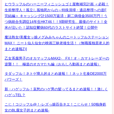
ヒウラッフルのハーニーフィニッシュゴミ屋敷補完計画 ＜必殺！
生前整理人！孤立し孤独死からの～特殊清掃・遺品整理への道F
完結編＞ キャッシング計1500万返済：厨二病借金3500万円！う
つ病統合失調症14年生HKT46！！9期研究生、最後のサイト！全
米が泣いた！認知症鬱病60代のラストサイト絶賛！公開中
魔法熟女/美魔女ッ娘メグみみちゃんのニートッフルステーション
MAX！ ニート仙人仙女の映画三昧老後生活！（無職孤独居老人的
まとめ速報Z)]
乙女系腐男子のオカマッフルMAX2- FX！オ・カマトレーダーの
逆襲！！ 極道のオカマたち編（おもしろ動画まとめ速報）
タダッフル！ネトゲ廃人的まとめ速報！！ネット乞食DE2000万
パワーズ！
新・ハゲッフル！哀愁のハゲ男の髪ってるまとめ速報！！激しく
ハゲっTEL？
こじ！コジッフル@！-レズっ娘百合ネエ！こじらせ！50独身処
女のBL腐女子的まとめ速報-