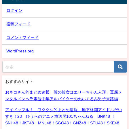
ログイン
投稿フィード
コメントフィード
WordPress.org
おすすめサイト
おネコさん的まとめ速報 僕の彼女はエリーちゃん人形！豆腐メ
ンタルメンヘラ電波中年アルバイターのぬいぐるみ男子末路編
アイドッフル！ ワタクシ的まとめ速報 地下格闘アイドルだい
すき！23 ひうらのアニメ放送局101ちゃんねる BNK48 ！
SNH48！JKT48！MNL48！SGO48！GNZ48！STU48！SKE48