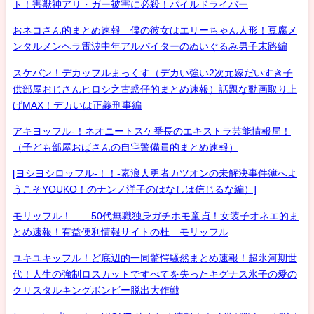
ト！害獣神アリ・ガー被害に必殺！パイルドライバー
おネコさん的まとめ速報 僕の彼女はエリーちゃん人形！豆腐メ
ンタルメンヘラ電波中年アルバイターのぬいぐるみ男子末路編
スケバン！デカッフルまっくす（デカい強い2次元嫁だいすき子
供部屋おじさんヒロシ之古惑仔的まとめ速報）話題な動画取り上
げMAX！デカいは正義刑事編
アキヨッフル-！ネオニートスケ番長のエキストラ芸能情報局！
（子ども部屋おばさんの自宅警備員的まとめ速報）
[ヨシヨシロッフル-！！-素浪人勇者カツオンの未解決事件簿へよ
うこそYOUKO！のナンノ洋子のはなしは信じるな編）]
モリッフル！ 50代無職独身ガチホモ童貞！女装子オネエ的ま
とめ速報！有益便利情報サイトの杜 モリッフル
ユキユキッフル！ど底辺的一同驚愕騒然まとめ速報！超氷河期世
代！人生の強制ロスカットですべてを失ったキグナス氷子の愛の
クリスタルキングボンビー脱出大作戦