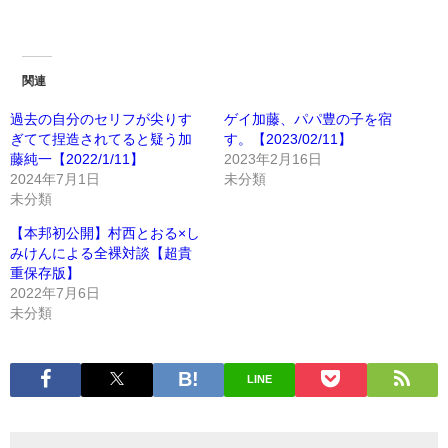
関連
過去の自分のセリフが尖りす
ゲイ加藤、パパ豊の子を宿
ぎてて捏造されてると疑う加
す。【2023/02/11】
藤純一【2022/1/11】
2023年2月16日
2024年7月1日
未分類
未分類
【本邦初公開】村西とおる×し
みけんによる全裸対談【超貴
重保存版】
2022年7月6日
未分類
LINE