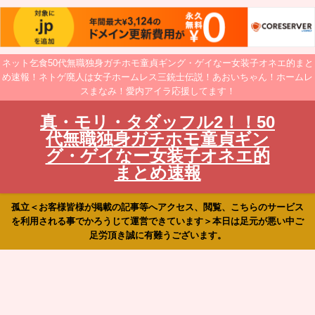
ネット乞食50代無職独身ガチホモ童貞ギング・ゲイなー女装子オネエ的まと
め速報！ネトゲ廃人は女子ホームレス三銃士伝説！あおいちゃん！ホームレ
スまなみ！愛内アイラ応援してます！
真・モリ・タダッフル2！！50
代無職独身ガチホモ童貞ギン
グ・ゲイなー女装子オネエ的
まとめ速報
孤立＜お客様皆様が掲載の記事等へアクセス、閲覧、こちらのサービス
を利用される事でかろうじて運営できています＞本日は足元が悪い中ご
足労頂き誠に有難うございます。