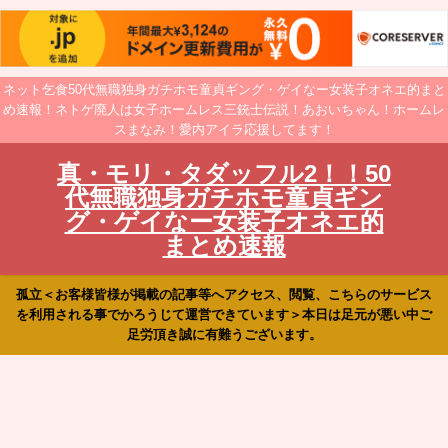
ネット乞食50代無職独身ガチホモ童貞ギング・ゲイなー女装子オネエ的まと
め速報！ネトゲ廃人は女子ホームレス三銃士伝説！あおいちゃん！ホームレ
スまなみ！愛内アイラ応援してます！
真・モリ・タダッフル2！！50
代無職独身ガチホモ童貞ギン
グ・ゲイなー女装子オネエ的
まとめ速報
孤立＜お客様皆様が掲載の記事等へアクセス、閲覧、こちらのサービス
を利用される事でかろうじて運営できています＞本日は足元が悪い中ご
足労頂き誠に有難うございます。