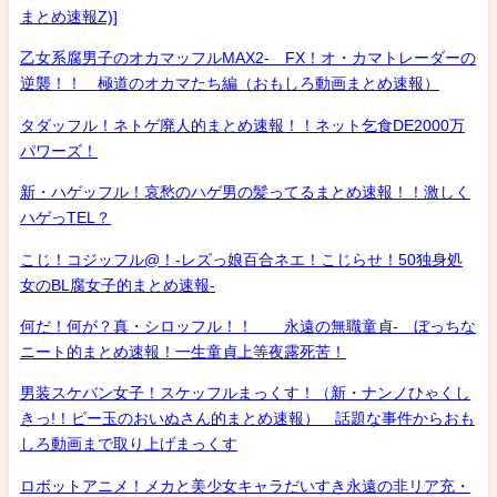
まとめ速報Z)]
乙女系腐男子のオカマッフルMAX2- FX！オ・カマトレーダーの
逆襲！！ 極道のオカマたち編（おもしろ動画まとめ速報）
タダッフル！ネトゲ廃人的まとめ速報！！ネット乞食DE2000万
パワーズ！
新・ハゲッフル！哀愁のハゲ男の髪ってるまとめ速報！！激しく
ハゲっTEL？
こじ！コジッフル@！-レズっ娘百合ネエ！こじらせ！50独身処
女のBL腐女子的まとめ速報-
何だ！何が？真・シロッフル！！ 永遠の無職童貞- ぼっちな
ニート的まとめ速報！一生童貞上等夜露死苦！
男装スケバン女子！スケッフルまっくす！（新・ナンノひゃくし
きっ!！ビー玉のおいぬさん的まとめ速報） 話題な事件からおも
しろ動画まで取り上げまっくす
ロボットアニメ！メカと美少女キャラだいすき永遠の非リア充・