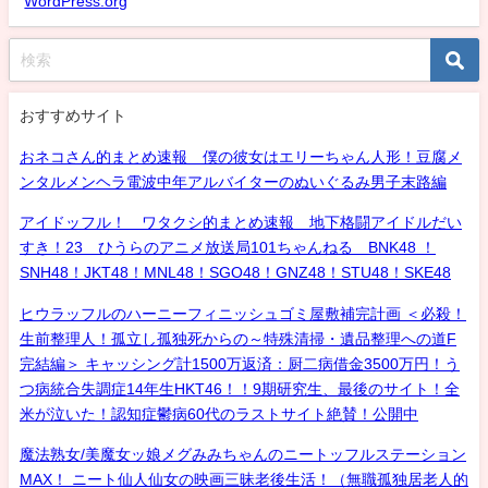
WordPress.org
おすすめサイト
おネコさん的まとめ速報 僕の彼女はエリーちゃん人形！豆腐メ
ンタルメンヘラ電波中年アルバイターのぬいぐるみ男子末路編
アイドッフル！ ワタクシ的まとめ速報 地下格闘アイドルだい
すき！23 ひうらのアニメ放送局101ちゃんねる BNK48 ！
SNH48！JKT48！MNL48！SGO48！GNZ48！STU48！SKE48
ヒウラッフルのハーニーフィニッシュゴミ屋敷補完計画 ＜必殺！
生前整理人！孤立し孤独死からの～特殊清掃・遺品整理への道F
完結編＞ キャッシング計1500万返済：厨二病借金3500万円！う
つ病統合失調症14年生HKT46！！9期研究生、最後のサイト！全
米が泣いた！認知症鬱病60代のラストサイト絶賛！公開中
魔法熟女/美魔女ッ娘メグみみちゃんのニートッフルステーション
MAX！ ニート仙人仙女の映画三昧老後生活！（無職孤独居老人的