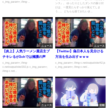
c_img_param=; //img-...
ンス』。 ゆったりとしたダンスの振り付
けは、一度見たらすっかり覚えてしま
う…。 どちらも捨てがたいき...
ニュース
ニュース
【炎上】人気ラーメン屋店主ブ
【Twitter】偽日本人を見分ける
チキレるが2chでは擁護の声
方法を生み出すｗｗｗ
c_img_param=; //img-
c_img_param=; //img-c.net/output/site/42.js
c.net/output/site/202.js c_img_param=;
c_img_param=; //img-c.net/...
//img-c.net...
ニュース
芸能