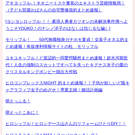
アキヨッフル-！ネオニートスケ番長のエキストラ芸能情報局！
（子ども部屋おばさんの自宅警備員的まとめ速報）
[ヨシヨシロッフル-！！-素浪人勇者カツオンの未解決事件簿へよ
うこそYOUKO！のナンノ洋子のはなしは信じるな編）]
モリッフル！ 50代無職独身ガチホモ童貞！女装子オネエ的ま
とめ速報！有益便利情報サイトの杜 モリッフル
ユキユキッフル！ど底辺的一同驚愕騒然まとめ速報！超氷河期世
代！人生の強制ロスカットですべてを失ったキグナス氷子の愛の
クリスタルキングボンビー脱出大作戦
ヒロコンプレックスNIGHT 的まとめ速報！！子供が欲しいど陰キ
ャアラフィフ女子のめざせ！専業主婦！婚活計画編
萌えっふる！
萌えっとこあに！
ヒロシッフル！ヒロシデース山さんのリフォームひとりDIY！！
ヒロユキユキッフルMAX！スーパークッキング！