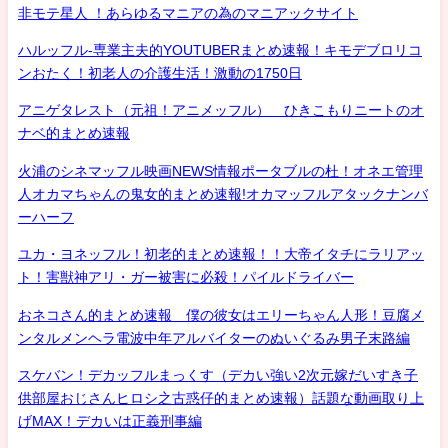
非モテ星人 ！あらゆるマニアの為のマニアックサイト
ハルッフル-専業主夫的YOUTUBERまとめ速報！キモデブロリコ
ンおたく！初老人の介護生活！激動の1750日
アニゲタレスト（元祖！アニメッフル） ひきこもりニートのオ
ナベ的まとめ速報
火浦のシネマッフル映画NEWS情報ポータブルの杜！オネエ管理
人オカマちゃんの鬼女的まとめ速報!オカマッフルアタックナンバ
ーハーフ
ユカ・ヨネッフル！初老的まとめ速報！！大帝イタチにラリアッ
ト！害獣神アリ・ガー被害に必殺！パイルドライバー
おネコさん的まとめ速報 僕の彼女はエリーちゃん人形！豆腐メ
ンタルメンヘラ電波中年アルバイターのぬいぐるみ男子末路編
スケバン！デカッフルまっくす（デカい強い2次元嫁だいすき子
供部屋おじさんヒロシ之古惑仔的まとめ速報）話題な動画取り上
げMAX！デカいは正義刑事編