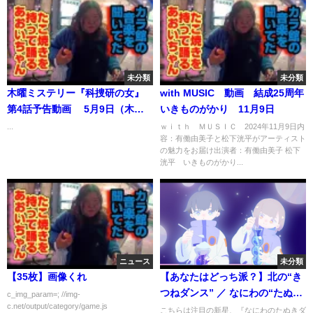
未分類
未分類
木曜ミステリー『科捜研の女』
with MUSIC 動画 結成25周年
第4話予告動画 5月9日（木）
いきものがかり 11月9日
よる8時放送
...
ｗｉｔｈ ＭＵＳＩＣ 2024年11月9日内
容：有働由美子と松下洸平がアーティスト
の魅力をお届け出演者：有働由美子 松下
洸平 いきものがかり...
ニュース
未分類
【35枚】画像くれ
【あなたはどっち派？】北の“き
つねダンス” ／ なにわの“たぬき
c_img_param=; //img-
c.net/output/category/game.js
ダンス”
こちらは注目の新星、『なにわのたぬきダ