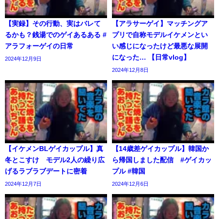
【実録】その行動、実はバレて
【アラサーゲイ】マッチングア
るかも？銭湯でのゲイあるある #
プリで自称モデルイケメンとい
アラフォーゲイの日常
い感じになったけど最悪な展開
になった… 【日常vlog】
2024年12月9日
2024年12月8日
【イケメンBLゲイカップル】真
【14歳差ゲイカップル】韓国か
冬とこすけ モデル2人の繰り広
ら帰国しました配信 #ゲイカッ
げるラブラブデートに密着
プル #韓国
2024年12月7日
2024年12月6日