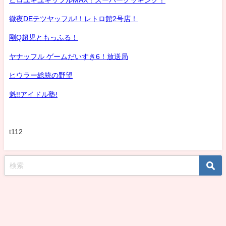
徹夜DEテツヤッフル!！レトロ館2号店！
剛Q超児ともっふる！
ヤナッフル ゲームだいすき6！放送局
ヒウラー総統の野望
魁!!アイドル塾!
t112