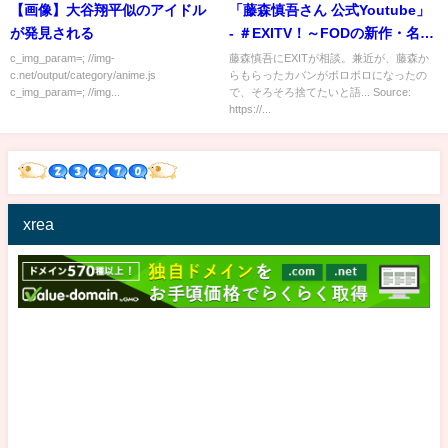
【画像】大谷翔平似のアイドル
「藤森慎吾さん 公式Youtube」
が発見される
- ＃EXITV！～FODの新作・名作
をPon！Pon！見せまくり！～
c_img_param=; //img-
藤森慎吾にEXITが相談。兼近が、藤森か
c.net/output/category/anime.js
らもらったカバンがボロボロになったの
（フジテレビ）
c_img_param=; //img...
で、そろそろ捨てたいと語... Source:
https://...
xrea