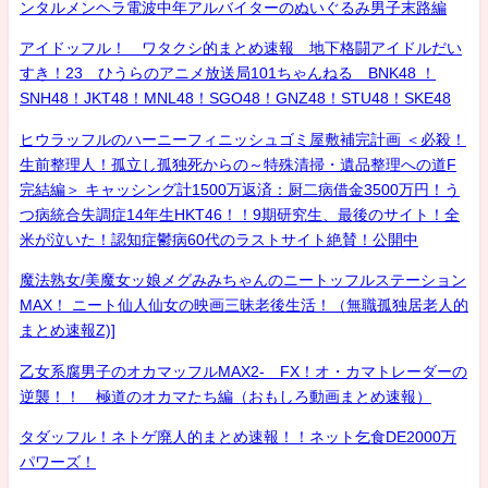
ンタルメンヘラ電波中年アルバイターのぬいぐるみ男子末路編
アイドッフル！ ワタクシ的まとめ速報 地下格闘アイドルだい
すき！23 ひうらのアニメ放送局101ちゃんねる BNK48 ！
SNH48！JKT48！MNL48！SGO48！GNZ48！STU48！SKE48
ヒウラッフルのハーニーフィニッシュゴミ屋敷補完計画 ＜必殺！
生前整理人！孤立し孤独死からの～特殊清掃・遺品整理への道F
完結編＞ キャッシング計1500万返済：厨二病借金3500万円！う
つ病統合失調症14年生HKT46！！9期研究生、最後のサイト！全
米が泣いた！認知症鬱病60代のラストサイト絶賛！公開中
魔法熟女/美魔女ッ娘メグみみちゃんのニートッフルステーション
MAX！ ニート仙人仙女の映画三昧老後生活！（無職孤独居老人的
まとめ速報Z)]
乙女系腐男子のオカマッフルMAX2- FX！オ・カマトレーダーの
逆襲！！ 極道のオカマたち編（おもしろ動画まとめ速報）
タダッフル！ネトゲ廃人的まとめ速報！！ネット乞食DE2000万
パワーズ！