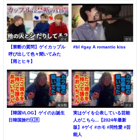
ゲイ
ゲイ
【禁断の質問】ゲイカップル
#bl #gay A romantic kiss
呼び出して色々聞いてみた
【雨とヒキ】
未分類
ゲイ
【韓国VLOG】ゲイのお誕生
実はゲイを公表している芸能
日韓国旅行🇰🇷
人がこちら...【2024年最新
版】#ゲイ #ホモ #同性愛 #芸
能人