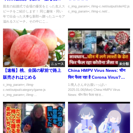
代表スピーチ
親友の結婚式で会場の爆笑をとった友人ス
c_img_param=; //img-c.net/output/site/42.js
ピーチをご紹介します！ 同じ趣味・同い
c_img_param=; //img-c.net/...
年で出会った大事な新郎へ贈ったユーモア
溢れるスピーチ。その中にこ...
ニュース
未分類
【速報】桃、全国の駅前で路上
China HMPV Virus News: चीन
販売されはじめる
फिर फैला रहा है Corona Virus?
Covid 19 | Virus | Symptoms |
c_img_param=; //img-
1:廃人さん＠お腹いっぱい
c.net/output/category/game.js
2025.01.06(Mon) China HMPV Virus
Latest
c_img_param=; //img-...
News: चीन फिर फैला रहा ह...