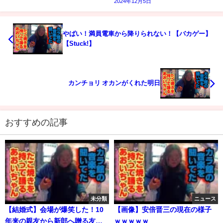
2024年12月5日
やばい！満員電車から降りられない！【バカゲー】
【Stuck!】
カンチョリ オカンがくれた明日
おすすめの記事
未分類
ニュース
【結婚式】会場が爆笑した！10
【画像】安倍晋三の現在の様子
年来の親友から新郎へ贈る友人
ｗｗｗｗｗ