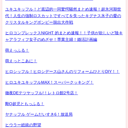
ユキユキッフル！ど底辺的一同驚愕騒然まとめ速報！超氷河期世
代！人生の強制ロスカットですべてを失ったキグナス氷子の愛の
クリスタルキングボンビー脱出大作戦
ヒロコンプレックスNIGHT 的まとめ速報！！子供が欲しいど陰キ
ャアラフィフ女子のめざせ！専業主婦！婚活計画編
萌えっふる！
萌えっとこあに！
ヒロシッフル！ヒロシデース山さんのリフォームひとりDIY！！
ヒロユキユキッフルMAX！スーパークッキング！
徹夜DEテツヤッフル!！レトロ館2号店！
剛Q超児ともっふる！
ヤナッフル ゲームだいすき6！放送局
ヒウラー総統の野望