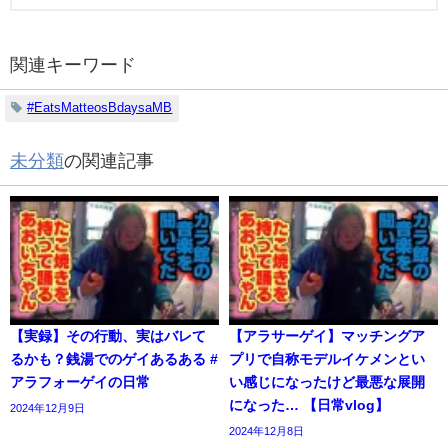
関連キーワード
#EatsMatteosBdaysaMB
未分類
の関連記事
【実録】その行動、実はバレて
【アラサーゲイ】マッチングア
るかも？銭湯でのゲイあるある #
プリで自称モデルイケメンとい
アラフォーゲイの日常
い感じになったけど最悪な展開
になった… 【日常vlog】
2024年12月9日
2024年12月8日