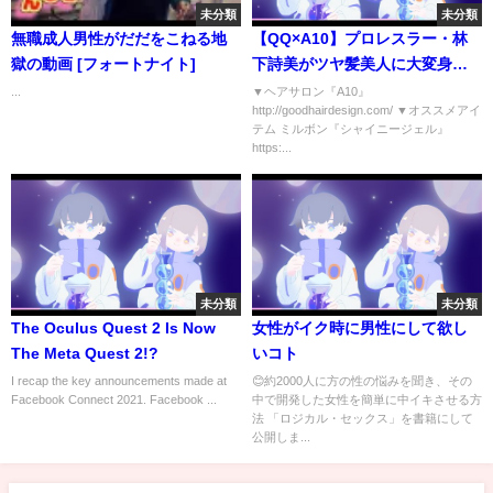
未分類
未分類
無職成人男性がだだをこねる地
【QQ×A10】プロレスラー・林
獄の動画 [フォートナイト]
下詩美がツヤ髪美人に大変身！
渡辺桃＆AZM＆上谷沙弥選手も
...
▼ヘアサロン『A10』
http://goodhairdesign.com/ ▼オススメアイ
全力レポート!? 大人気サロン企
テム ミルボン『シャイニージェル』
画✨【美人レスラー計画】
https:...
未分類
未分類
The Oculus Quest 2 Is Now
女性がイク時に男性にして欲し
The Meta Quest 2!?
いコト
I recap the key announcements made at
😊約2000人に方の性の悩みを聞き、その
Facebook Connect 2021. Facebook ...
中で開発した女性を簡単に中イキさせる方
法 「ロジカル・セックス」を書籍にして
公開しま...