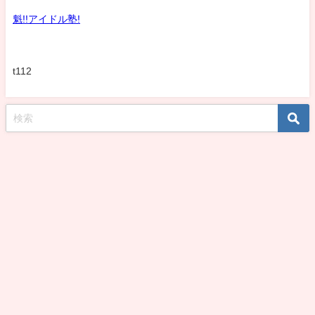
魁!!アイドル塾!
t112
koshirohiroko39jp All Rights Reserved.