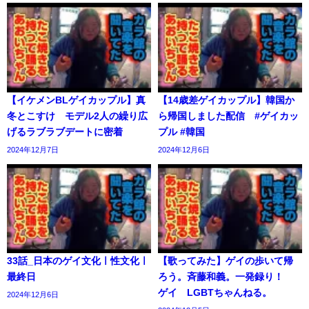
【イケメンBLゲイカップル】真
【14歳差ゲイカップル】韓国か
冬とこすけ モデル2人の繰り広
ら帰国しました配信 #ゲイカッ
げるラブラブデートに密着
プル #韓国
2024年12月7日
2024年12月6日
33話_日本のゲイ文化ㅣ性文化ㅣ
【歌ってみた】ゲイの歩いて帰
最終日
ろう。斉藤和義。一発録り！
ゲイ LGBTちゃんねる。
2024年12月6日