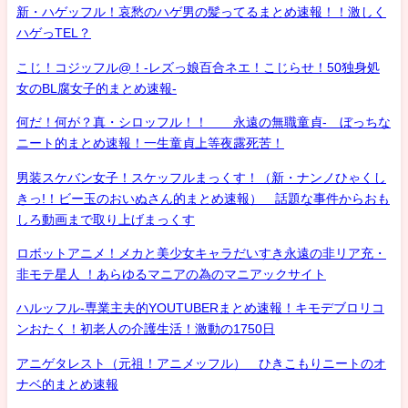
新・ハゲッフル！哀愁のハゲ男の髪ってるまとめ速報！！激しく
ハゲっTEL？
こじ！コジッフル@！-レズっ娘百合ネエ！こじらせ！50独身処
女のBL腐女子的まとめ速報-
何だ！何が？真・シロッフル！！ 永遠の無職童貞- ぼっちな
ニート的まとめ速報！一生童貞上等夜露死苦！
男装スケバン女子！スケッフルまっくす！（新・ナンノひゃくし
きっ!！ビー玉のおいぬさん的まとめ速報） 話題な事件からおも
しろ動画まで取り上げまっくす
ロボットアニメ！メカと美少女キャラだいすき永遠の非リア充・
非モテ星人 ！あらゆるマニアの為のマニアックサイト
ハルッフル-専業主夫的YOUTUBERまとめ速報！キモデブロリコ
ンおたく！初老人の介護生活！激動の1750日
アニゲタレスト（元祖！アニメッフル） ひきこもりニートのオ
ナベ的まとめ速報