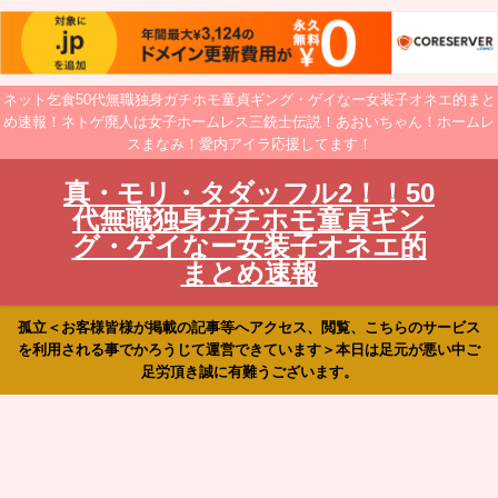
ネット乞食50代無職独身ガチホモ童貞ギング・ゲイなー女装子オネエ的まと
め速報！ネトゲ廃人は女子ホームレス三銃士伝説！あおいちゃん！ホームレ
スまなみ！愛内アイラ応援してます！
真・モリ・タダッフル2！！50
代無職独身ガチホモ童貞ギン
グ・ゲイなー女装子オネエ的
まとめ速報
孤立＜お客様皆様が掲載の記事等へアクセス、閲覧、こちらのサービス
を利用される事でかろうじて運営できています＞本日は足元が悪い中ご
足労頂き誠に有難うございます。