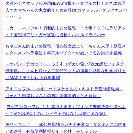
火浦のシネマッフル映画NEWS情報ポータブルの杜！オネエ管理
人オカマちゃんの鬼女的まとめ速報!オカマッフルアタックナンバ
ーハーフ
ユカ・ヨネッフル！初老的まとめ速報！！大帝イタチにラリアッ
ト！害獣神アリ・ガー被害に必殺！パイルドライバー
おネコさん的まとめ速報 僕の彼女はエリーちゃん人形！豆腐メ
ンタルメンヘラ電波中年アルバイターのぬいぐるみ男子末路編
スケバン！デカッフルまっくす（デカい強い2次元嫁だいすき子
供部屋おじさんヒロシ之古惑仔的まとめ速報）話題な動画取り上
げMAX！デカいは正義刑事編
アキヨッフル-！ネオニートスケ番長のエキストラ芸能情報局！
（子ども部屋おばさんの自宅警備員的まとめ速報）
[ヨシヨシロッフル-！！-素浪人勇者カツオンの未解決事件簿へよ
うこそYOUKO！のナンノ洋子のはなしは信じるな編）]
モリッフル！ 50代無職独身ガチホモ童貞！女装子オネエ的ま
とめ速報！有益便利情報サイトの杜 モリッフル