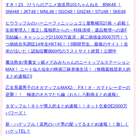
すき！23 ひうらのアニメ放送局101ちゃんねる BNK48 ！
SNH48！JKT48！MNL48！SGO48！GNZ48！STU48！SKE48
ヒウラッフルのハーニーフィニッシュゴミ屋敷補完計画 ＜必殺！
生前整理人！孤立し孤独死からの～特殊清掃・遺品整理への道F
完結編＞ キャッシング計1500万返済：厨二病借金3500万円！う
つ病統合失調症14年生HKT46！！9期研究生、最後のサイト！全
米が泣いた！認知症鬱病60代のラストサイト絶賛！公開中
魔法熟女/美魔女ッ娘メグみみちゃんのニートッフルステーション
MAX！ ニート仙人仙女の映画三昧老後生活！（無職孤独居老人的
まとめ速報Z)]
乙女系腐男子のオカマッフルMAX2- FX！オ・カマトレーダーの
逆襲！！ 極道のオカマたち編（おもしろ動画まとめ速報）
タダッフル！ネトゲ廃人的まとめ速報！！ネット乞食DE2000万
パワーズ！
新・ハゲッフル！哀愁のハゲ男の髪ってるまとめ速報！！激しく
ハゲっTEL？