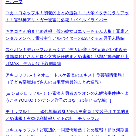
ーハーフ
ユカ・ヨネッフル！初老的まとめ速報！！大帝イタチにラリアッ
ト！害獣神アリ・ガー被害に必殺！パイルドライバー
おネコさん的まとめ速報 僕の彼女はエリーちゃん人形！豆腐メ
ンタルメンヘラ電波中年アルバイターのぬいぐるみ男子末路編
スケバン！デカッフルまっくす（デカい強い2次元嫁だいすき子
供部屋おじさんヒロシ之古惑仔的まとめ速報）話題な動画取り上
げMAX！デカいは正義刑事編
アキヨッフル-！ネオニートスケ番長のエキストラ芸能情報局！
（子ども部屋おばさんの自宅警備員的まとめ速報）
[ヨシヨシロッフル-！！-素浪人勇者カツオンの未解決事件簿へよ
うこそYOUKO！のナンノ洋子のはなしは信じるな編）]
モリッフル！ 50代無職独身ガチホモ童貞！女装子オネエ的ま
とめ速報！有益便利情報サイトの杜 モリッフル
ユキユキッフル！ど底辺的一同驚愕騒然まとめ速報！超氷河期世