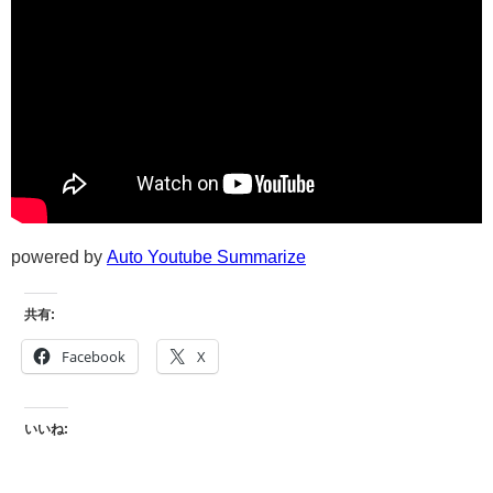
powered by
Auto Youtube Summarize
共有:
Facebook
X
いいね: