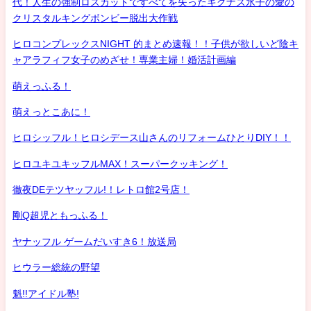
代！人生の強制ロスカットですべてを失ったキグナス氷子の愛の
クリスタルキングボンビー脱出大作戦
ヒロコンプレックスNIGHT 的まとめ速報！！子供が欲しいど陰キ
ャアラフィフ女子のめざせ！専業主婦！婚活計画編
萌えっふる！
萌えっとこあに！
ヒロシッフル！ヒロシデース山さんのリフォームひとりDIY！！
ヒロユキユキッフルMAX！スーパークッキング！
徹夜DEテツヤッフル!！レトロ館2号店！
剛Q超児ともっふる！
ヤナッフル ゲームだいすき6！放送局
ヒウラー総統の野望
魁!!アイドル塾!