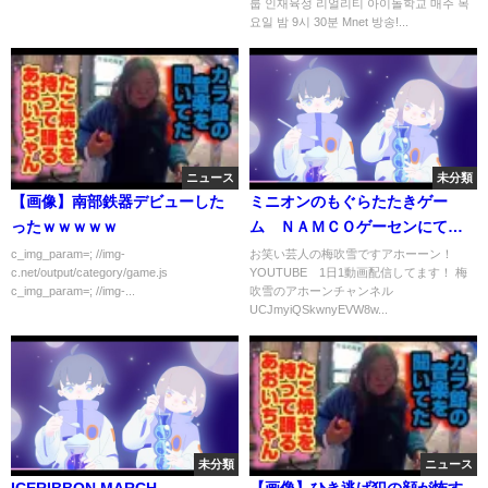
룹 인재육성 리얼리티 아이돌학교 매주 목
終回
170713 EP.1
요일 밤 9시 30분 Mnet 방송!...
ニュース
未分類
【画像】南部鉄器デビューした
ミニオンのもぐらたたきゲー
ったｗｗｗｗｗ
ム ＮＡＭＣＯゲーセンにて
2020年4月
c_img_param=; //img-
お笑い芸人の梅吹雪ですアホーーン！
c.net/output/category/game.js
YOUTUBE 1日1動画配信してます！ 梅
c_img_param=; //img-...
吹雪のアホーンチャンネル
UCJmyiQSkwnyEVW8w...
未分類
ニュース
ICERIBBON MARCH
【画像】ひき逃げ犯の顔が怖す