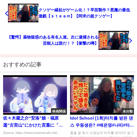
クソゲー縁起がゲーム化！？早苗製作？悪魔の最低
遊戯【ｓｔｅａｍ】【阿求の超クソゲー】
【驚愕】薬物疑惑のある有名人達。次に逮捕される
芸能人は誰だ！？【衝撃の噂】
おすすめの記事
映画関係
未分類
佐々木蔵之介“安洛”娘・福原
Idol School [1회]터치를 받은 댄
遥“古宮山”にかけた言葉に「尊
스 우등생은? #배은영#나띠#타샤
い」…「IP～サイバー捜査班」最
#이새롬@기초실력평가(댄스)
Source: https://www.cinemacafe.net/...
춤을 잘 춰서 선생님의 터치를 받아라! 걸그