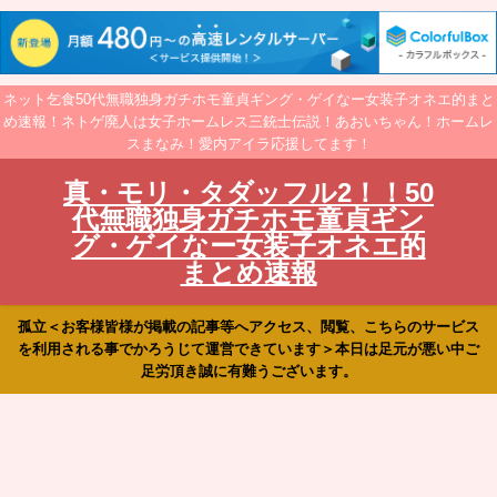
ネット乞食50代無職独身ガチホモ童貞ギング・ゲイなー女装子オネエ的まと
め速報！ネトゲ廃人は女子ホームレス三銃士伝説！あおいちゃん！ホームレ
スまなみ！愛内アイラ応援してます！
真・モリ・タダッフル2！！50
代無職独身ガチホモ童貞ギン
グ・ゲイなー女装子オネエ的
まとめ速報
孤立＜お客様皆様が掲載の記事等へアクセス、閲覧、こちらのサービス
を利用される事でかろうじて運営できています＞本日は足元が悪い中ご
足労頂き誠に有難うございます。