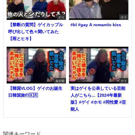
ゲイ
ゲイ
【禁断の質問】ゲイカップル
#bl #gay A romantic kiss
呼び出して色々聞いてみた
【雨とヒキ】
未分類
ゲイ
【韓国VLOG】ゲイのお誕生
実はゲイを公表している芸能
日韓国旅行🇰🇷
人がこちら...【2024年最新
版】#ゲイ #ホモ #同性愛 #芸
能人
関連キーワード