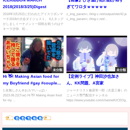
2018(2018/3/25)Digest
ぎてワロタｗｗｗｗｗ
2018年3月25日に行われたアイスリボンマ
c_img_param=; //img-c.net/output/site/42.js
ーチ2018の大会ダイジェスト。 6人タッグ
c_img_param=; //img-c.net/...
かしましトーナメント一回戦を戦うのはテ
キーラ沙弥、松...
未分類
未分類
Hi 👋! Making Asian food for
【定例ライブ】神田沙也加さ
my Boyfriend #gay #couple
ん、KK問題、A宮家
#couplegoals #同性カップル #
1:名無しさん＠おカマいっぱい
ジャーナリスト篠原常一郎（古是三春）の
2023.08.22(Tue) Hi 👋! Making Asian food
ニュース専門配信チャンネル
ゲイカップル #boyfriend
for my ...
https://www.youtube.com/channel/UCEOg...