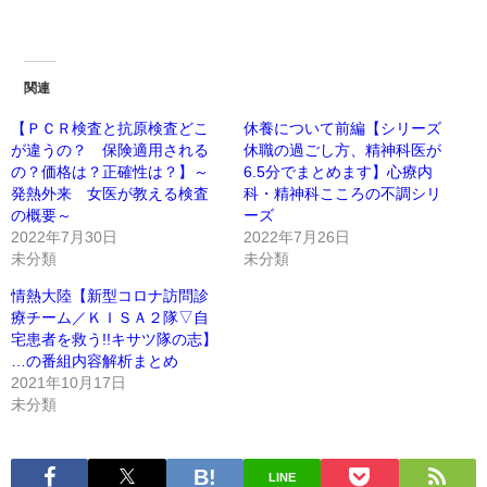
関連
【ＰＣＲ検査と抗原検査どこ
休養について前編【シリーズ
が違うの？ 保険適用される
休職の過ごし方、精神科医が
の？価格は？正確性は？】～
6.5分でまとめます】心療内
発熱外来 女医が教える検査
科・精神科こころの不調シリ
の概要～
ーズ
2022年7月30日
2022年7月26日
未分類
未分類
情熱大陸【新型コロナ訪問診
療チーム／ＫＩＳＡ２隊▽自
宅患者を救う!!キサツ隊の志】
…の番組内容解析まとめ
2021年10月17日
未分類
LINE