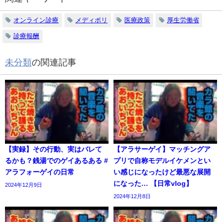
オンライン診療
メディポリ
医療政策
厚生労働省
診療報酬
未分類
の関連記事
【実録】その行動、実はバレて
【アラサーゲイ】マッチングア
るかも？銭湯でのゲイあるある #
プリで自称モデルイケメンとい
アラフォーゲイの日常
い感じになったけど最悪な展開
になった… 【日常vlog】
2024年12月9日
2024年12月8日