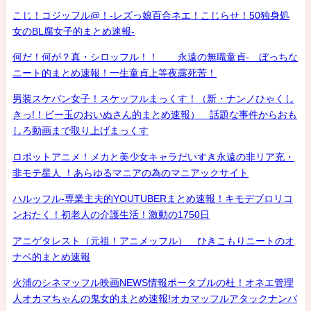
こじ！コジッフル@！-レズっ娘百合ネエ！こじらせ！50独身処
女のBL腐女子的まとめ速報-
何だ！何が？真・シロッフル！！ 永遠の無職童貞- ぼっちな
ニート的まとめ速報！一生童貞上等夜露死苦！
男装スケバン女子！スケッフルまっくす！（新・ナンノひゃくし
きっ!！ビー玉のおいぬさん的まとめ速報） 話題な事件からおも
しろ動画まで取り上げまっくす
ロボットアニメ！メカと美少女キャラだいすき永遠の非リア充・
非モテ星人 ！あらゆるマニアの為のマニアックサイト
ハルッフル-専業主夫的YOUTUBERまとめ速報！キモデブロリコ
ンおたく！初老人の介護生活！激動の1750日
アニゲタレスト（元祖！アニメッフル） ひきこもりニートのオ
ナベ的まとめ速報
火浦のシネマッフル映画NEWS情報ポータブルの杜！オネエ管理
人オカマちゃんの鬼女的まとめ速報!オカマッフルアタックナンバ