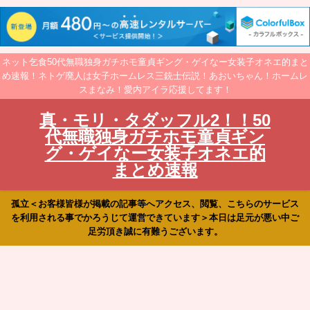
ネット乞食50代無職独身ガチホモ童貞ギング・ゲイなー女装子オネエ的まと
め速報！ネトゲ廃人は女子ホームレス三銃士伝説！あおいちゃん！ホームレ
スまなみ！愛内アイラ応援してます！
真・モリ・タダッフル2！！50
代無職独身ガチホモ童貞ギン
グ・ゲイなー女装子オネエ的
まとめ速報
孤立＜お客様皆様が掲載の記事等へアクセス、閲覧、こちらのサービス
を利用される事でかろうじて運営できています＞本日は足元が悪い中ご
足労頂き誠に有難うございます。