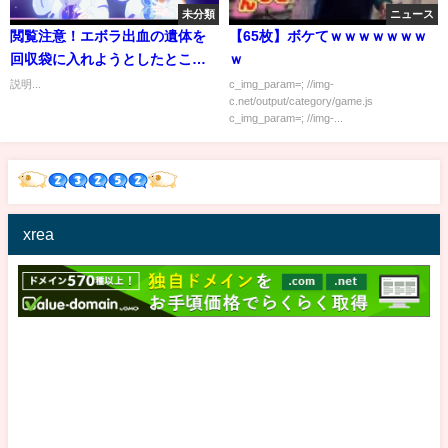
未分類
ニュース
閲覧注意！エボラ出血の遺体を
【65枚】ボケてｗｗｗｗｗｗｗ
回収袋に入れようとしたとこ
ｗ
ろ・・・
説明...
c_img_param=; //img-
c.net/output/category/game.js
c_img_param=; //img-...
xrea