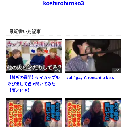
koshirohiroko3
最近書いた記事
ゲイ
ゲイ
【禁断の質問】ゲイカップル
#bl #gay A romantic kiss
呼び出して色々聞いてみた
【雨とヒキ】