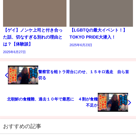
【ゲイ】ノンケ上司と付き合っ
【LGBTQの最大イベント！】
た話、切なすぎる別れの理由と
TOKYO PRIDE大潜入！
は？【体験談】
2025年6月23日
2025年6月27日
警察官を軽トラ荷台にのせ、１５キロ逃走 自ら首
切る
北朝鮮の食糧難、過去１０年で最悪に ４割が食糧
不足か
おすすめの記事