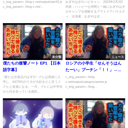
性だってある。」
c_img_param=; //img-c.net/output/site/42.js
おぎやはぎのハピキャン 2023年2月3日
c_img_param=; //img-c.net/...
内容：ハッピーな仲間と一緒におぎやはぎ
がキャンプを体験するアウトドアバラエテ
ィ 出演者：おぎやはぎ...
未分類
ニュース
僕たちの復讐ノート‪ EP1 【日本
ロシアの小学生「せんそうはん
語字幕】
たーい」プーチン「！！」→小
学生３人逮捕
~新たな出発点のはずが~ グヒは高校に入
c_img_param=; //img-
学し、ASTROのウヌが大好きだと言うド
c.net/output/category/anime.js
クヒと友達になる。一方、グヒには中学生
c_img_param=; //img...
から付き合っている彼氏...