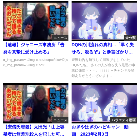
ニュース
未分類
【速報】ジャニーズ事務所「告
DQNの川流れの真相…「早く失
発を真摯に受け止める」
せろ、殴るぞ」と暴言ばかり
【玄倉川水難事故】
c_img_param=; //img-c.net/output/site/42.js
避難勧告を無視して川遊びをしていた
c_img_param=; //img-c.net/...
DQNたち。 多くの人が命を失う最悪の事
態に発展・・・。 ↓↓↓↓↓ ▼チャンネル登
録ありがとうございます...
ニュース
バラエティ動画
【安倍氏暗殺】太田光「山上容
おぎやはぎのハピキャン 動
疑者は無差別殺人を犯した可能
画 2023年2月3日