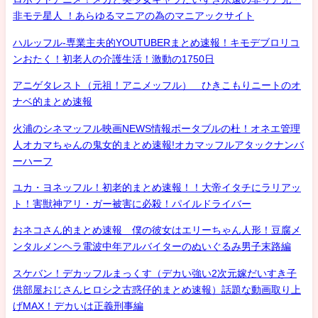
非モテ星人 ！あらゆるマニアの為のマニアックサイト
ハルッフル-専業主夫的YOUTUBERまとめ速報！キモデブロリコ
ンおたく！初老人の介護生活！激動の1750日
アニゲタレスト（元祖！アニメッフル） ひきこもりニートのオ
ナベ的まとめ速報
火浦のシネマッフル映画NEWS情報ポータブルの杜！オネエ管理
人オカマちゃんの鬼女的まとめ速報!オカマッフルアタックナンバ
ーハーフ
ユカ・ヨネッフル！初老的まとめ速報！！大帝イタチにラリアッ
ト！害獣神アリ・ガー被害に必殺！パイルドライバー
おネコさん的まとめ速報 僕の彼女はエリーちゃん人形！豆腐メ
ンタルメンヘラ電波中年アルバイターのぬいぐるみ男子末路編
スケバン！デカッフルまっくす（デカい強い2次元嫁だいすき子
供部屋おじさんヒロシ之古惑仔的まとめ速報）話題な動画取り上
げMAX！デカいは正義刑事編