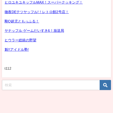
ヒロユキユキッフルMAX！スーパークッキング！
徹夜DEテツヤッフル!！レトロ館2号店！
剛Q超児ともっふる！
ヤナッフル ゲームだいすき6！放送局
ヒウラー総統の野望
魁!!アイドル塾!
t112