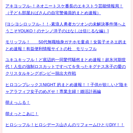
アキヨッフル-！ネオニートスケ番長のエキストラ芸能情報局！
（子ども部屋おばさんの自宅警備員的まとめ速報）
[ヨシヨシロッフル-！！-素浪人勇者カツオンの未解決事件簿へよ
うこそYOUKO！のナンノ洋子のはなしは信じるな編）]
モリッフル！ 50代無職独身ガチホモ童貞！女装子オネエ的ま
とめ速報！有益便利情報サイトの杜 モリッフル
ユキユキッフル！ど底辺的一同驚愕騒然まとめ速報！超氷河期世
代！人生の強制ロスカットですべてを失ったキグナス氷子の愛の
クリスタルキングボンビー脱出大作戦
ヒロコンプレックスNIGHT 的まとめ速報！！子供が欲しいど陰キ
ャアラフィフ女子のめざせ！専業主婦！婚活計画編
萌えっふる！
萌えっとこあに！
ヒロシッフル！ヒロシデース山さんのリフォームひとりDIY！！