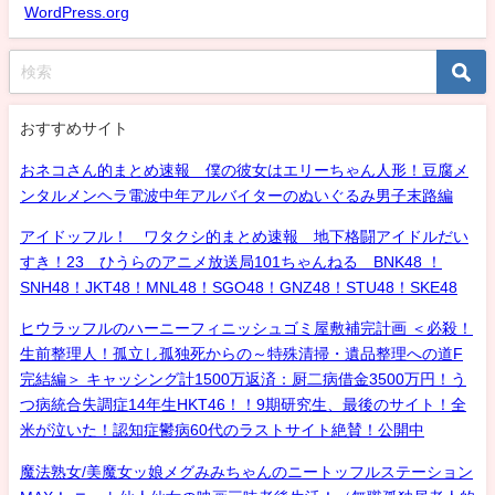
WordPress.org
おすすめサイト
おネコさん的まとめ速報 僕の彼女はエリーちゃん人形！豆腐メ
ンタルメンヘラ電波中年アルバイターのぬいぐるみ男子末路編
アイドッフル！ ワタクシ的まとめ速報 地下格闘アイドルだい
すき！23 ひうらのアニメ放送局101ちゃんねる BNK48 ！
SNH48！JKT48！MNL48！SGO48！GNZ48！STU48！SKE48
ヒウラッフルのハーニーフィニッシュゴミ屋敷補完計画 ＜必殺！
生前整理人！孤立し孤独死からの～特殊清掃・遺品整理への道F
完結編＞ キャッシング計1500万返済：厨二病借金3500万円！う
つ病統合失調症14年生HKT46！！9期研究生、最後のサイト！全
米が泣いた！認知症鬱病60代のラストサイト絶賛！公開中
魔法熟女/美魔女ッ娘メグみみちゃんのニートッフルステーション