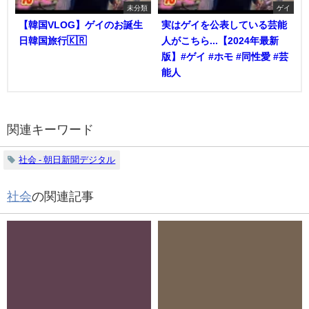
未分類
ゲイ
【韓国VLOG】ゲイのお誕生
実はゲイを公表している芸能
日韓国旅行🇰🇷
人がこちら...【2024年最新
版】#ゲイ #ホモ #同性愛 #芸
能人
関連キーワード
社会 - 朝日新聞デジタル
社会
の関連記事