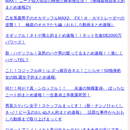
MAX！ ニート仙人仙女の映画三昧老後生活！（無職孤独居老人的
まとめ速報Z)]
乙女系腐男子のオカマッフルMAX2- FX！オ・カマトレーダーの
逆襲！！ 極道のオカマたち編（おもしろ動画まとめ速報）
タダッフル！ネトゲ廃人的まとめ速報！！ネット乞食DE2000万
パワーズ！
新・ハゲッフル！哀愁のハゲ男の髪ってるまとめ速報！！激しく
ハゲっTEL？
こじ！コジッフル@！-レズっ娘百合ネエ！こじらせ！50独身処
女のBL腐女子的まとめ速報-
何だ！何が？真・シロッフル！！ 永遠の無職童貞- ぼっちな
ニート的まとめ速報！一生童貞上等夜露死苦！
男装スケバン女子！スケッフルまっくす！（新・ナンノひゃくし
きっ!！ビー玉のおいぬさん的まとめ速報） 話題な事件からおも
しろ動画まで取り上げまっくす
ロボットアニメ！メカと美少女キャラだいすき永遠の非リア充・