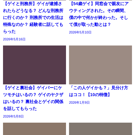
【ゲイと刑務所】ゲイが逮捕さ
【54歳ゲイ】同窓会で親友にア
れたらどうなる？ どんな刑務所
ウティングされた。その瞬間、
に行くのか？ 刑務所での生活は
僕の中で何かが終わった。そし
特殊なのか？ 経験者に話しても
て僕が取った動とは？
らった
2026年5月10日
2026年5月16日
【ゲイと裏社会】ゲイバーにケ
「この人ゲイかも？」見分け方
ツモチはいるの？ ゲイのヤクザ
はココ！【10の特徴】
はいるの？ 裏社会とゲイの関係
2026年1月9日
を話してもらった
2026年5月8日