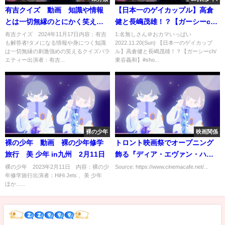
有吉クイズ 動画 知識や情報
【日本一のゲイカップル】高倉
とは一切無縁のとにかく笑える
健と長嶋茂雄！？【ガーシーch/
クイズバラエティ 11月17日
東谷義和】#shorts
有吉クイズ 2024年11月17日内容：有吉
1:名無しさん＠おカマいっぱい
も解答者!タメになる情報や身につく知識
2022.11.20(Sun) 【日本一のゲイカップ
は一切無縁の刺激強めの笑えるクイズバラ
ル】高倉健と長嶋茂雄！？【ガーシーch/
エティー出演者：有吉...
東谷義和】#sho...
裸の少年
映画関係
裸の少年 動画 裸の少年修学
トロント映画祭でオープニング
旅行 美 少年 in九州 2月11日
飾る『ディア・エヴァン・ハン
セン』日本版ポスター完成
裸の少年 2023年2月11日 内容：裸の少
Source: https://www.cinemacafe.net/...
年修学旅行出演者：HiHi Jets 、美 少年
ほか......