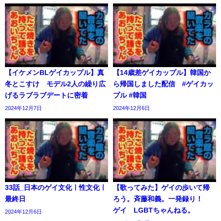
【イケメンBLゲイカップル】真
【14歳差ゲイカップル】韓国か
冬とこすけ モデル2人の繰り広
ら帰国しました配信 #ゲイカッ
げるラブラブデートに密着
プル #韓国
2024年12月7日
2024年12月6日
33話_日本のゲイ文化ㅣ性文化ㅣ
【歌ってみた】ゲイの歩いて帰
最終日
ろう。斉藤和義。一発録り！
ゲイ LGBTちゃんねる。
2024年12月6日