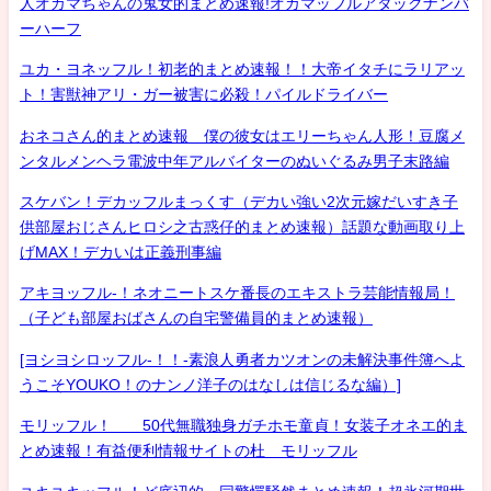
人オカマちゃんの鬼女的まとめ速報!オカマッフルアタックナンバ
ーハーフ
ユカ・ヨネッフル！初老的まとめ速報！！大帝イタチにラリアッ
ト！害獣神アリ・ガー被害に必殺！パイルドライバー
おネコさん的まとめ速報 僕の彼女はエリーちゃん人形！豆腐メ
ンタルメンヘラ電波中年アルバイターのぬいぐるみ男子末路編
スケバン！デカッフルまっくす（デカい強い2次元嫁だいすき子
供部屋おじさんヒロシ之古惑仔的まとめ速報）話題な動画取り上
げMAX！デカいは正義刑事編
アキヨッフル-！ネオニートスケ番長のエキストラ芸能情報局！
（子ども部屋おばさんの自宅警備員的まとめ速報）
[ヨシヨシロッフル-！！-素浪人勇者カツオンの未解決事件簿へよ
うこそYOUKO！のナンノ洋子のはなしは信じるな編）]
モリッフル！ 50代無職独身ガチホモ童貞！女装子オネエ的ま
とめ速報！有益便利情報サイトの杜 モリッフル