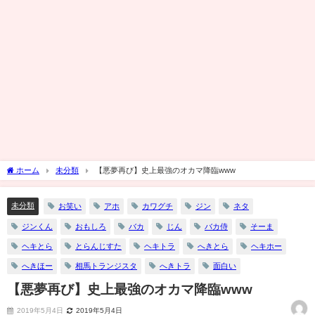
ホーム
未分類
【悪夢再び】史上最強のオカマ降臨www
未分類
お笑い
アホ
カワグチ
ジン
ネタ
ジンくん
おもしろ
バカ
じん
バカ侍
そーま
ヘキとら
とらんじすた
ヘキトラ
へきとら
ヘキホー
へきほー
相馬トランジスタ
へきトラ
面白い
【悪夢再び】史上最強のオカマ降臨www
2019年5月4日
2019年5月4日