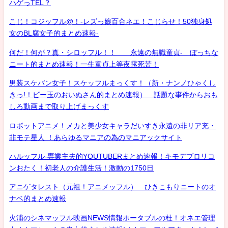
ハゲっTEL？
こじ！コジッフル@！-レズっ娘百合ネエ！こじらせ！50独身処
女のBL腐女子的まとめ速報-
何だ！何が？真・シロッフル！！ 永遠の無職童貞- ぼっちな
ニート的まとめ速報！一生童貞上等夜露死苦！
男装スケバン女子！スケッフルまっくす！（新・ナンノひゃくし
きっ!！ビー玉のおいぬさん的まとめ速報） 話題な事件からおも
しろ動画まで取り上げまっくす
ロボットアニメ！メカと美少女キャラだいすき永遠の非リア充・
非モテ星人 ！あらゆるマニアの為のマニアックサイト
ハルッフル-専業主夫的YOUTUBERまとめ速報！キモデブロリコ
ンおたく！初老人の介護生活！激動の1750日
アニゲタレスト（元祖！アニメッフル） ひきこもりニートのオ
ナベ的まとめ速報
火浦のシネマッフル映画NEWS情報ポータブルの杜！オネエ管理