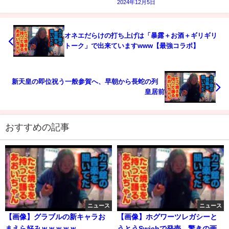
2024年12月5日
オネエだらけの打ち上げは「暴露＋お酒＋ギリギリ
トーク」で出来ていますwww【最強コラボ】
新天皇の即位祝う一般参賀へ、早朝から長蛇の列
皇居前
おすすめの記事
ニュース
ニュース
【画像】グラブルの新キャラお
【画像】ホグワーツレガシーと
まえら好みｗｗｗｗｗ
うとうSwichで発売。驚きの画質