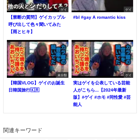
ゲイ
ゲイ
【禁断の質問】ゲイカップル
#bl #gay A romantic kiss
呼び出して色々聞いてみた
【雨とヒキ】
未分類
ゲイ
【韓国VLOG】ゲイのお誕生
実はゲイを公表している芸能
日韓国旅行🇰🇷
人がこちら...【2024年最新
版】#ゲイ #ホモ #同性愛 #芸
能人
関連キーワード