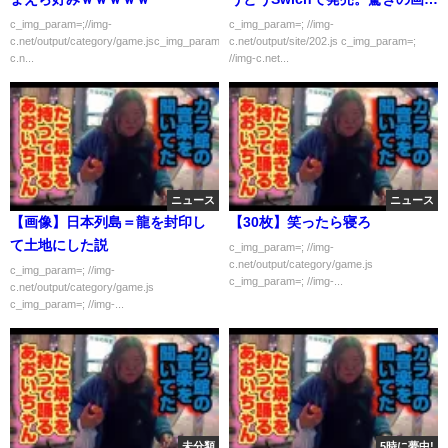
に拍手喝采！
c_img_param=;//img-
c_img_param=; //img-
c.net/output/category/game.jsc_img_param=;//img-
c.net/output/site/202.js c_img_param=;
c.n...
//img-c.net...
ニュース
ニュース
【画像】日本列島＝龍を封印し
【30枚】笑ったら寝ろ
て土地にした説
c_img_param=; //img-
c.net/output/category/game.js
c_img_param=; //img-
c_img_param=; //img-...
c.net/output/category/game.js
c_img_param=; //img-...
未分類
5時に夢中!