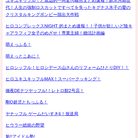
ユキユキッフル！ど底辺的一同驚愕騒然まとめ速報！超氷河期世
代！人生の強制ロスカットですべてを失ったキグナス氷子の愛の
クリスタルキングボンビー脱出大作戦
ヒロコンプレックスNIGHT 的まとめ速報！！子供が欲しいど陰キ
ャアラフィフ女子のめざせ！専業主婦！婚活計画編
萌えっふる！
萌えっとこあに！
ヒロシッフル！ヒロシデース山さんのリフォームひとりDIY！！
ヒロユキユキッフルMAX！スーパークッキング！
徹夜DEテツヤッフル!！レトロ館2号店！
剛Q超児ともっふる！
ヤナッフル ゲームだいすき6！放送局
ヒウラー総統の野望
魁!!アイドル塾!