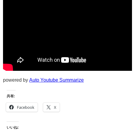
powered by
Auto Youtube Summarize
共有:
Facebook
X
いいね: