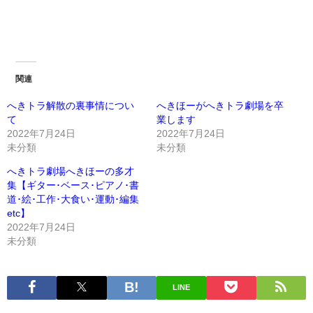
関連
へきトラ解散の裏事情につい
へきほーがへきトラ劇場を卒
て
業します
2022年7月24日
2022年7月24日
未分類
未分類
へきトラ劇場へきほーの多才
集【ギター･ベース･ピアノ･書
道･絵･工作･大食い･運動･編集
etc】
2022年7月24日
未分類
LINE