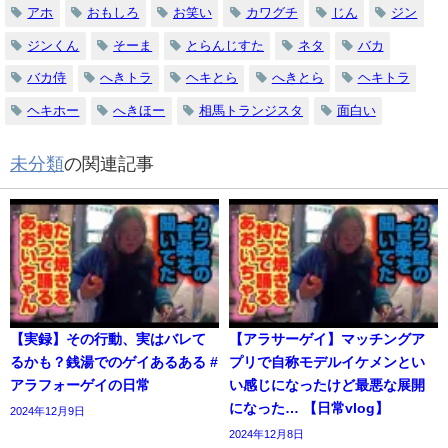
アホ
おもしろ
お笑い
カワグチ
じん
ジン
ジンくん
そーま
とらんじすた
ネタ
バカ
バカ侍
へきトラ
ヘキとら
へきとら
ヘキトラ
ヘキホー
へきほー
相馬トランジスタ
面白い
未分類
の関連記事
【実録】その行動、実はバレて
【アラサーゲイ】マッチングア
るかも？銭湯でのゲイあるある #
プリで自称モデルイケメンとい
アラフォーゲイの日常
い感じになったけど最悪な展開
になった… 【日常vlog】
2024年12月9日
2024年12月8日