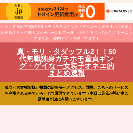
ネット乞食50代無職独身ガチホモ童貞ギング・ゲイなー女装子オネエ的まと
め速報！ネトゲ廃人は女子ホームレス三銃士伝説！あおいちゃん！ホームレ
スまなみ！愛内アイラ応援してます！
真・モリ・タダッフル2！！50
代無職独身ガチホモ童貞ギン
グ・ゲイなー女装子オネエ的
まとめ速報
孤立＜お客様皆様が掲載の記事等へアクセス、閲覧、こちらのサービス
を利用される事でかろうじて運営できています＞本日は足元が悪い中ご
足労頂き誠に有難うございます。