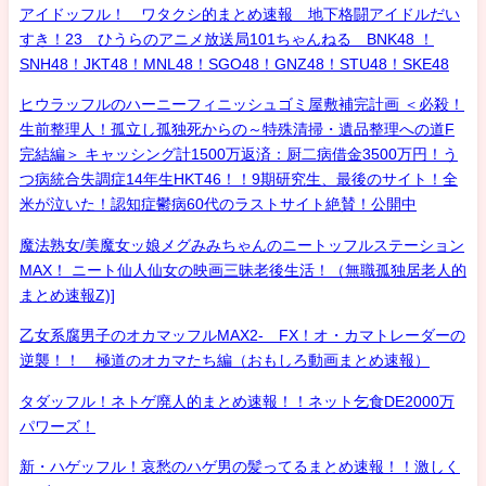
アイドッフル！ ワタクシ的まとめ速報 地下格闘アイドルだい
すき！23 ひうらのアニメ放送局101ちゃんねる BNK48 ！
SNH48！JKT48！MNL48！SGO48！GNZ48！STU48！SKE48
ヒウラッフルのハーニーフィニッシュゴミ屋敷補完計画 ＜必殺！
生前整理人！孤立し孤独死からの～特殊清掃・遺品整理への道F
完結編＞ キャッシング計1500万返済：厨二病借金3500万円！う
つ病統合失調症14年生HKT46！！9期研究生、最後のサイト！全
米が泣いた！認知症鬱病60代のラストサイト絶賛！公開中
魔法熟女/美魔女ッ娘メグみみちゃんのニートッフルステーション
MAX！ ニート仙人仙女の映画三昧老後生活！（無職孤独居老人的
まとめ速報Z)]
乙女系腐男子のオカマッフルMAX2- FX！オ・カマトレーダーの
逆襲！！ 極道のオカマたち編（おもしろ動画まとめ速報）
タダッフル！ネトゲ廃人的まとめ速報！！ネット乞食DE2000万
パワーズ！
新・ハゲッフル！哀愁のハゲ男の髪ってるまとめ速報！！激しく