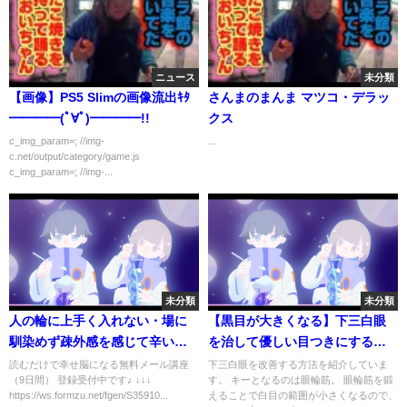
ニュース
未分類
【画像】PS5 Slimの画像流出ｷﾀ
さんまのまんま マツコ・デラッ
━━━━(ﾟ∀ﾟ)━━━━!!
クス
c_img_param=; //img-
...
c.net/output/category/game.js
c_img_param=; //img-...
未分類
未分類
人の輪に上手く入れない・場に
【黒目が大きくなる】下三白眼
馴染めず疎外感を感じて辛い方
を治して優しい目つきにする方
へ【脳×マインド×潜在意識】ア
法！
読むだけで幸せ脳になる無料メール講座
下三白眼を改善する方法を紹介していま
（9日間） 登録受付中です♪ ↓↓↓
す。 キーとなるのは眼輪筋。 眼輪筋を鍛
ダルトチルドレン・ＨＳＰ・う
https://ws.formzu.net/fgen/S35910...
えることで白目の範囲が小さくなるので、
つ 心理カウンセラー西村ゆか