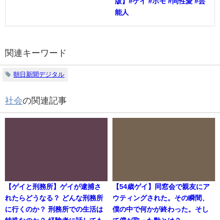
版】#ゲイ #ホモ #同性愛 #芸
能人
関連キーワード
朝日新聞デジタル
社会
の関連記事
【ゲイと刑務所】ゲイが逮捕さ
【54歳ゲイ】同窓会で親友にア
れたらどうなる？ どんな刑務所
ウティングされた。その瞬間、
に行くのか？ 刑務所での生活は
僕の中で何かが終わった。そし