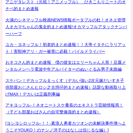
アニゲタレスト（元祖！アニメッフル） ひきこもりニートのオ
ナベ的まとめ速報
火浦のシネマッフル映画NEWS情報ポータブルの杜！オネエ管理
人オカマちゃんの鬼女的まとめ速報!オカマッフルアタックナンバ
ーハーフ
ユカ・ヨネッフル！初老的まとめ速報！！大帝イタチにラリアッ
ト！害獣神アリ・ガー被害に必殺！パイルドライバー
おネコさん的まとめ速報 僕の彼女はエリーちゃん人形！豆腐メ
ンタルメンヘラ電波中年アルバイターのぬいぐるみ男子末路編
スケバン！デカッフルまっくす（デカい強い2次元嫁だいすき子
供部屋おじさんヒロシ之古惑仔的まとめ速報）話題な動画取り上
げMAX！デカいは正義刑事編
アキヨッフル-！ネオニートスケ番長のエキストラ芸能情報局！
（子ども部屋おばさんの自宅警備員的まとめ速報）
[ヨシヨシロッフル-！！-素浪人勇者カツオンの未解決事件簿へよ
うこそYOUKO！のナンノ洋子のはなしは信じるな編）]