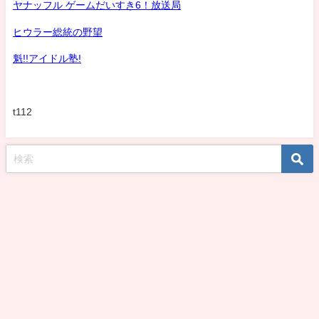
ヤナッフル ゲームだいすき6！放送局
ヒウラー総統の野望
魁!!アイドル塾!
t112