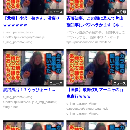
ニュース
未分類
【悲報】小沢一敬さん、激痩せ
斉藤知事、この期に及んで片山
ｗｗｗｗｗｗ
副知事にパワハラかます【やめ
られないパワハラ】
c_img_param=; //img-
パワハラ疑惑の斉藤知事。 副知事片山に
c.net/output/category/game.js
パワハラする。 画像 ホワイトボード：
c_img_param=; //img-...
ttps://publicdomainq.net/whitebo...
ニュース
ニュース
混浴風呂！？うっひょー！→
【画像】歌舞伎町アーニャの百
鬼夜行ｗｗｗ
c_img_param=; //img-
c.net/output/site/202.js c_img_param=;
c_img_param=; //img-
//img-c.net...
c.net/output/category/game.js
c_img_param=; //img-...