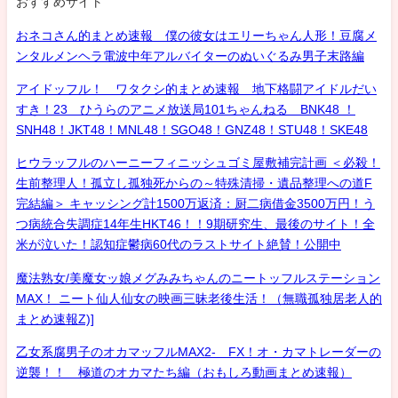
おすすめサイト
おネコさん的まとめ速報 僕の彼女はエリーちゃん人形！豆腐メ
ンタルメンヘラ電波中年アルバイターのぬいぐるみ男子末路編
アイドッフル！ ワタクシ的まとめ速報 地下格闘アイドルだい
すき！23 ひうらのアニメ放送局101ちゃんねる BNK48 ！
SNH48！JKT48！MNL48！SGO48！GNZ48！STU48！SKE48
ヒウラッフルのハーニーフィニッシュゴミ屋敷補完計画 ＜必殺！
生前整理人！孤立し孤独死からの～特殊清掃・遺品整理への道F
完結編＞ キャッシング計1500万返済：厨二病借金3500万円！う
つ病統合失調症14年生HKT46！！9期研究生、最後のサイト！全
米が泣いた！認知症鬱病60代のラストサイト絶賛！公開中
魔法熟女/美魔女ッ娘メグみみちゃんのニートッフルステーション
MAX！ ニート仙人仙女の映画三昧老後生活！（無職孤独居老人的
まとめ速報Z)]
乙女系腐男子のオカマッフルMAX2- FX！オ・カマトレーダーの
逆襲！！ 極道のオカマたち編（おもしろ動画まとめ速報）