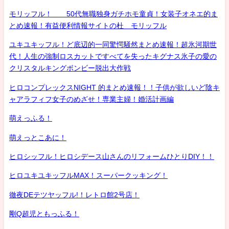
モリッフル！ 50代無職独身ガチホモ童貞！女装子オネエ的ま
とめ速報！有益便利情報サイトの杜 モリッフル
ユキユキッフル！ど底辺的一同驚愕騒然まとめ速報！超氷河期世
代！人生の強制ロスカットですべてを失ったキグナス氷子の愛の
クリスタルキングボンビー脱出大作戦
ヒロコンプレックスNIGHT 的まとめ速報！！子供が欲しいど陰キ
ャアラフィフ女子のめざせ！専業主婦！婚活計画編
萌えっふる！
萌えっとこあに！
ヒロシッフル！ヒロシデース山さんのリフォームひとりDIY！！
ヒロユキユキッフルMAX！スーパークッキング！
徹夜DEテツヤッフル!！レトロ館2号店！
剛Q超児ともっふる！