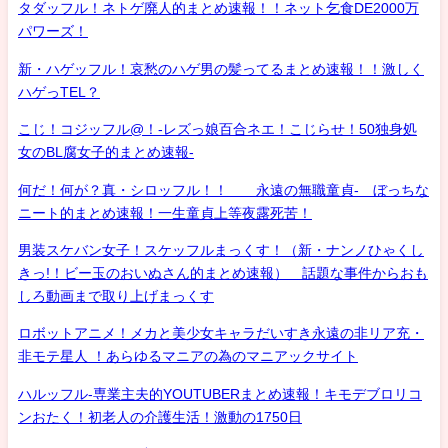
タダッフル！ネトゲ廃人的まとめ速報！！ネット乞食DE2000万
パワーズ！
新・ハゲッフル！哀愁のハゲ男の髪ってるまとめ速報！！激しく
ハゲっTEL？
こじ！コジッフル@！-レズっ娘百合ネエ！こじらせ！50独身処
女のBL腐女子的まとめ速報-
何だ！何が？真・シロッフル！！ 永遠の無職童貞- ぼっちな
ニート的まとめ速報！一生童貞上等夜露死苦！
男装スケバン女子！スケッフルまっくす！（新・ナンノひゃくし
きっ!！ビー玉のおいぬさん的まとめ速報） 話題な事件からおも
しろ動画まで取り上げまっくす
ロボットアニメ！メカと美少女キャラだいすき永遠の非リア充・
非モテ星人 ！あらゆるマニアの為のマニアックサイト
ハルッフル-専業主夫的YOUTUBERまとめ速報！キモデブロリコ
ンおたく！初老人の介護生活！激動の1750日