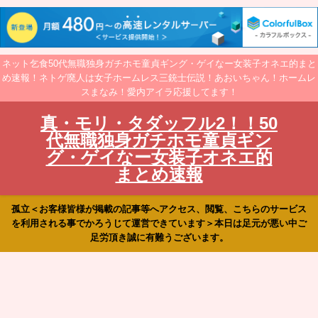
ネット乞食50代無職独身ガチホモ童貞ギング・ゲイなー女装子オネエ的まと
め速報！ネトゲ廃人は女子ホームレス三銃士伝説！あおいちゃん！ホームレ
スまなみ！愛内アイラ応援してます！
真・モリ・タダッフル2！！50
代無職独身ガチホモ童貞ギン
グ・ゲイなー女装子オネエ的
まとめ速報
孤立＜お客様皆様が掲載の記事等へアクセス、閲覧、こちらのサービス
を利用される事でかろうじて運営できています＞本日は足元が悪い中ご
足労頂き誠に有難うございます。