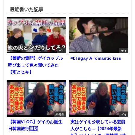
最近書いた記事
ゲイ
ゲイ
【禁断の質問】ゲイカップル
#bl #gay A romantic kiss
呼び出して色々聞いてみた
【雨とヒキ】
未分類
ゲイ
【韓国VLOG】ゲイのお誕生
実はゲイを公表している芸能
日韓国旅行🇰🇷
人がこちら...【2024年最新