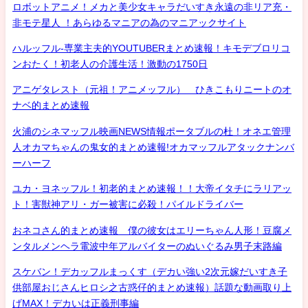
ロボットアニメ！メカと美少女キャラだいすき永遠の非リア充・
非モテ星人 ！あらゆるマニアの為のマニアックサイト
ハルッフル-専業主夫的YOUTUBERまとめ速報！キモデブロリコ
ンおたく！初老人の介護生活！激動の1750日
アニゲタレスト（元祖！アニメッフル） ひきこもりニートのオ
ナベ的まとめ速報
火浦のシネマッフル映画NEWS情報ポータブルの杜！オネエ管理
人オカマちゃんの鬼女的まとめ速報!オカマッフルアタックナンバ
ーハーフ
ユカ・ヨネッフル！初老的まとめ速報！！大帝イタチにラリアッ
ト！害獣神アリ・ガー被害に必殺！パイルドライバー
おネコさん的まとめ速報 僕の彼女はエリーちゃん人形！豆腐メ
ンタルメンヘラ電波中年アルバイターのぬいぐるみ男子末路編
スケバン！デカッフルまっくす（デカい強い2次元嫁だいすき子
供部屋おじさんヒロシ之古惑仔的まとめ速報）話題な動画取り上
げMAX！デカいは正義刑事編