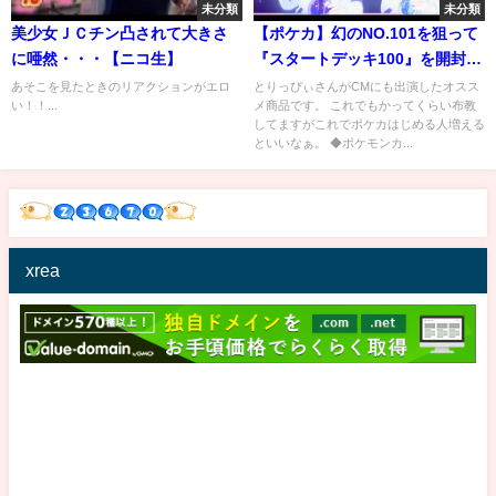
未分類
未分類
美少女ＪＣチン凸されて大きさ
【ポケカ】幻のNO.101を狙って
に唖然・・・【ニコ生】
『スタートデッキ100』を開封し
ていくぞおおおおぉおおおおお
あそこを見たときのリアクションがエロ
とりっぴぃさんがCMにも出演したオスス
い！！...
メ商品です。 これでもかってくらい布教
【開封動画】
してますがこれでポケカはじめる人増える
といいなぁ。 ◆ポケモンカ...
xrea