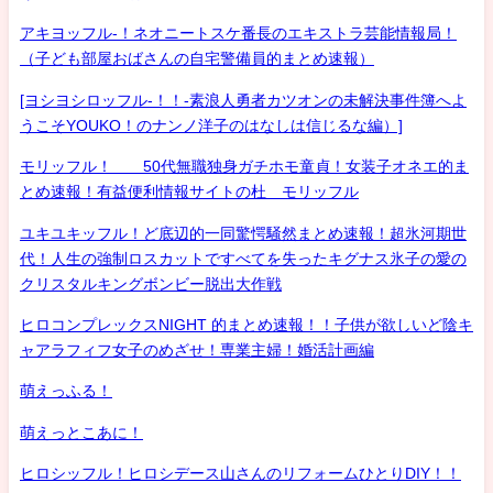
アキヨッフル-！ネオニートスケ番長のエキストラ芸能情報局！
（子ども部屋おばさんの自宅警備員的まとめ速報）
[ヨシヨシロッフル-！！-素浪人勇者カツオンの未解決事件簿へよ
うこそYOUKO！のナンノ洋子のはなしは信じるな編）]
モリッフル！ 50代無職独身ガチホモ童貞！女装子オネエ的ま
とめ速報！有益便利情報サイトの杜 モリッフル
ユキユキッフル！ど底辺的一同驚愕騒然まとめ速報！超氷河期世
代！人生の強制ロスカットですべてを失ったキグナス氷子の愛の
クリスタルキングボンビー脱出大作戦
ヒロコンプレックスNIGHT 的まとめ速報！！子供が欲しいど陰キ
ャアラフィフ女子のめざせ！専業主婦！婚活計画編
萌えっふる！
萌えっとこあに！
ヒロシッフル！ヒロシデース山さんのリフォームひとりDIY！！