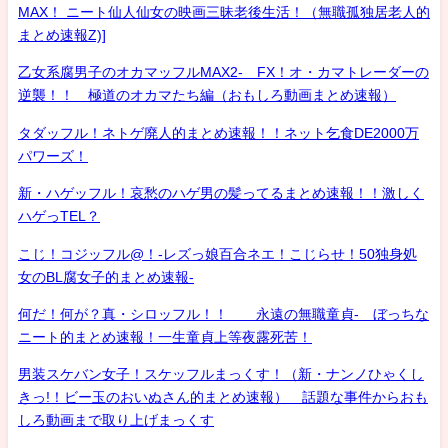
MAX！ ニート仙人仙女の映画三昧老後生活！（無職孤独居老人的
まとめ速報Z)]
乙女系腐男子のオカマッフルMAX2- FX！オ・カマトレーダーの
逆襲！！ 極道のオカマたち編（おもしろ動画まとめ速報）
タダッフル！ネトゲ廃人的まとめ速報！！ネット乞食DE2000万
パワーズ！
新・ハゲッフル！哀愁のハゲ男の髪ってるまとめ速報！！激しく
ハゲっTEL？
こじ！コジッフル@！-レズっ娘百合ネエ！こじらせ！50独身処
女のBL腐女子的まとめ速報-
何だ！何が？真・シロッフル！！ 永遠の無職童貞- ぼっちな
ニート的まとめ速報！一生童貞上等夜露死苦！
男装スケバン女子！スケッフルまっくす！（新・ナンノひゃくし
きっ!！ビー玉のおいぬさん的まとめ速報） 話題な事件からおも
しろ動画まで取り上げまっくす