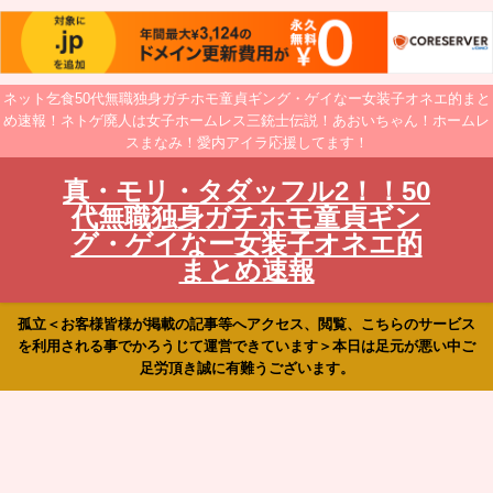
ネット乞食50代無職独身ガチホモ童貞ギング・ゲイなー女装子オネエ的まと
め速報！ネトゲ廃人は女子ホームレス三銃士伝説！あおいちゃん！ホームレ
スまなみ！愛内アイラ応援してます！
真・モリ・タダッフル2！！50
代無職独身ガチホモ童貞ギン
グ・ゲイなー女装子オネエ的
まとめ速報
孤立＜お客様皆様が掲載の記事等へアクセス、閲覧、こちらのサービス
を利用される事でかろうじて運営できています＞本日は足元が悪い中ご
足労頂き誠に有難うございます。