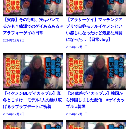
【実録】その行動、実はバレて
【アラサーゲイ】マッチングア
るかも？銭湯でのゲイあるある #
プリで自称モデルイケメンとい
アラフォーゲイの日常
い感じになったけど最悪な展開
になった… 【日常vlog】
2024年12月9日
2024年12月8日
【イケメンBLゲイカップル】真
【14歳差ゲイカップル】韓国か
冬とこすけ モデル2人の繰り広
ら帰国しました配信 #ゲイカッ
げるラブラブデートに密着
プル #韓国
2024年12月7日
2024年12月6日