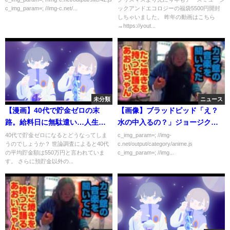
c_img_param=; //img-c.net/...
ックアンドエコロジーの福袋5500円開封
儀！
しちゃいました。 昨年の動画はこちら
→https://yout...
未分類
ニュース
【漫画】40代で貯金ゼロの末
【画像】ブラッドピッド「え？
路。給料日に無駄遣い…人生崩
水の中入るの？」ジョージクル
壊【メシのタネ】
ーニー「はぁ？」
40代で貯金ゼロになるとどうなってしま
c_img_param=; //img-
うのでしょうか？ 世論調査によると40代
c.net/output/category/anime.js
の平均貯金額は550万円と言われていま
c_img_param=; //img...
す。 さらに預貯金以外の...