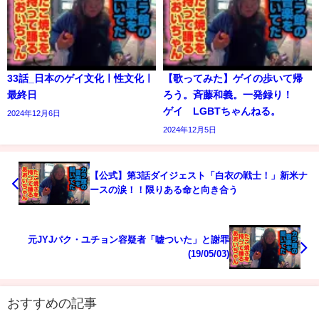
33話_日本のゲイ文化ㅣ性文化ㅣ
【歌ってみた】ゲイの歩いて帰
最終日
ろう。斉藤和義。一発録り！
ゲイ LGBTちゃんねる。
2024年12月6日
2024年12月5日
【公式】第3話ダイジェスト「白衣の戦士！」新米ナ
ースの涙！！限りある命と向き合う
元JYJパク・ユチョン容疑者「嘘ついた」と謝罪
(19/05/03)
おすすめの記事