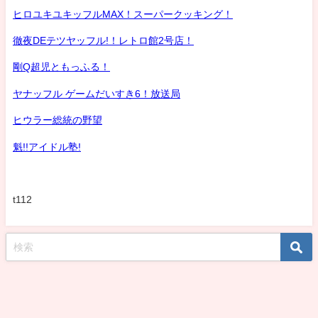
ヒロユキユキッフルMAX！スーパークッキング！
徹夜DEテツヤッフル!！レトロ館2号店！
剛Q超児ともっふる！
ヤナッフル ゲームだいすき6！放送局
ヒウラー総統の野望
魁!!アイドル塾!
t112