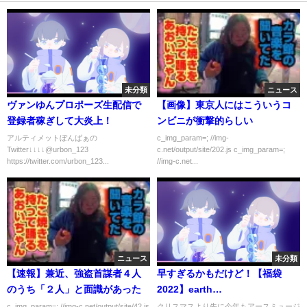
未分類
ニュース
ヴァンゆんプロポーズ生配信で
【画像】東京人にはこういうコ
登録者稼ぎして大炎上！
ンビニが衝撃的らしい
アルティメットぼんばぁの
c_img_param=; //img-
Twitter↓↓↓↓@urbon_123
c.net/output/site/202.js c_img_param=;
https://twitter.com/urbon_123...
//img-c.net...
ニュース
未分類
【速報】兼近、強盗首謀者４人
早すぎるかもだけど！【福袋
のうち「２人」と面識があった
2022】earth
music&ecology5000円開封の
c_img_param=; //img-c.net/output/site/42.js
クリスマスより先に今年もアースミュージ