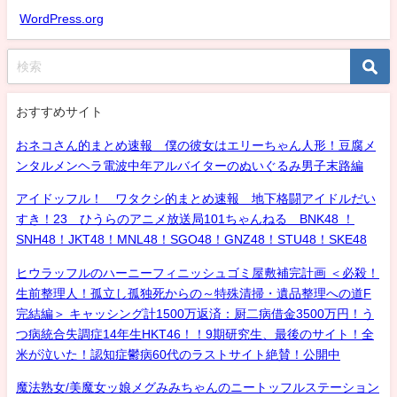
WordPress.org
おすすめサイト
おネコさん的まとめ速報 僕の彼女はエリーちゃん人形！豆腐メ
ンタルメンヘラ電波中年アルバイターのぬいぐるみ男子末路編
アイドッフル！ ワタクシ的まとめ速報 地下格闘アイドルだい
すき！23 ひうらのアニメ放送局101ちゃんねる BNK48 ！
SNH48！JKT48！MNL48！SGO48！GNZ48！STU48！SKE48
ヒウラッフルのハーニーフィニッシュゴミ屋敷補完計画 ＜必殺！
生前整理人！孤立し孤独死からの～特殊清掃・遺品整理への道F
完結編＞ キャッシング計1500万返済：厨二病借金3500万円！う
つ病統合失調症14年生HKT46！！9期研究生、最後のサイト！全
米が泣いた！認知症鬱病60代のラストサイト絶賛！公開中
魔法熟女/美魔女ッ娘メグみみちゃんのニートッフルステーション