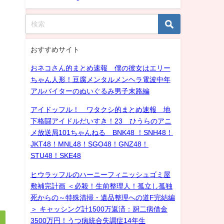
おすすめサイト
おネコさん的まとめ速報 僕の彼女はエリー
ちゃん人形！豆腐メンタルメンヘラ電波中年
アルバイターのぬいぐるみ男子末路編
アイドッフル！ ワタクシ的まとめ速報 地
下格闘アイドルだいすき！23 ひうらのアニ
メ放送局101ちゃんねる BNK48 ！SNH48！
JKT48！MNL48！SGO48！GNZ48！
STU48！SKE48
ヒウラッフルのハーニーフィニッシュゴミ屋
敷補完計画 ＜必殺！生前整理人！孤立し孤独
死からの～特殊清掃・遺品整理への道F完結編
＞ キャッシング計1500万返済：厨二病借金
3500万円！うつ病統合失調症14年生