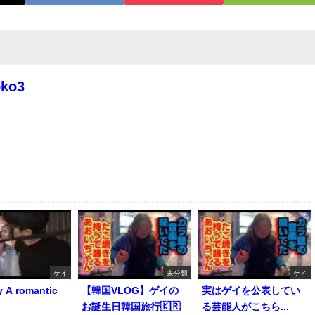
oko3
ゲイ
未分類
ゲイ
y A romantic
【韓国VLOG】ゲイの
実はゲイを公表してい
お誕生日韓国旅行🇰🇷
る芸能人がこちら...