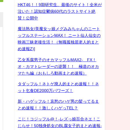
HKT46！！9期研究生、最後のサイト！全米が
泣いた！認知症鬱病60代のラストサイト絶
賛！公開中
魔法熟女/美魔女ッ娘メグみみちゃんのニート
ッフルステーションMAX！ ニート仙人仙女の
映画三昧老後生活！（無職孤独居老人的まと
め速報Z)]
乙女系腐男子のオカマッフルMAX2- FX！
オ・カマトレーダーの逆襲！！ 極道のオカ
マたち編（おもしろ動画まとめ速報）
タダッフル！ネトゲ廃人的まとめ速報！！ネ
ット乞食DE2000万パワーズ！
新・ハゲッフル！哀愁のハゲ男の髪ってるま
とめ速報！！激しくハゲっTEL？
こじ！コジッフル@！-レズっ娘百合ネエ！こ
じらせ！50独身処女のBL腐女子的まとめ速報-