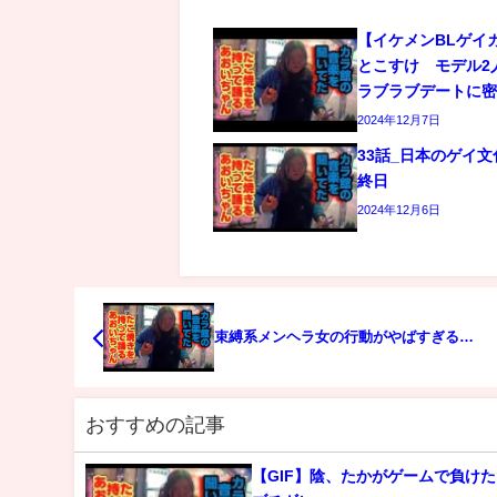
【イケメンBLゲイ
とこすけ モデル2
ラブラブデートに
2024年12月7日
33話_日本のゲイ
終日
2024年12月6日
束縛系メンヘラ女の行動がやばすぎる…
おすすめの記事
【GIF】陰、たかがゲームで負け