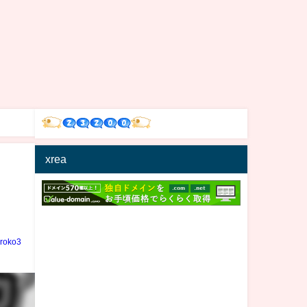
xrea
iroko3