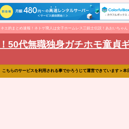
オネエ的まとめ速報！ネトゲ廃人は女子ホームレス三銃士伝説！あおいちゃん
！50代無職独身ガチホモ童貞
、こちらのサービスを利用される事でかろうじて運営できています＞本