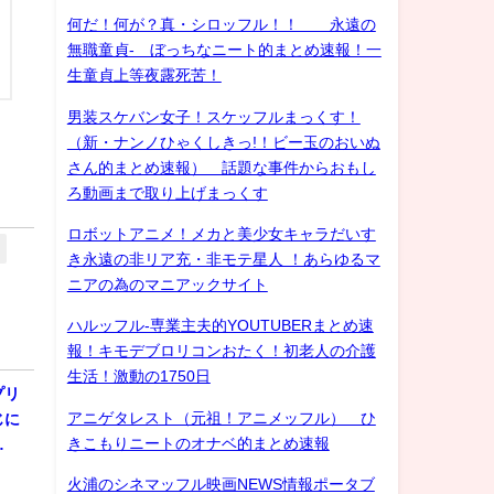
何だ！何が？真・シロッフル！！ 永遠の
無職童貞- ぼっちなニート的まとめ速報！一
生童貞上等夜露死苦！
男装スケバン女子！スケッフルまっくす！
（新・ナンノひゃくしきっ!！ビー玉のおいぬ
さん的まとめ速報） 話題な事件からおもし
ろ動画まで取り上げまっくす
ロボットアニメ！メカと美少女キャラだいす
き永遠の非リア充・非モテ星人 ！あらゆるマ
ニアの為のマニアックサイト
ハルッフル-専業主夫的YOUTUBERまとめ速
報！キモデブロリコンおたく！初老人の介護
生活！激動の1750日
プリ
アニゲタレスト（元祖！アニメッフル） ひ
じに
きこもりニートのオナベ的まとめ速報
…
火浦のシネマッフル映画NEWS情報ポータブ