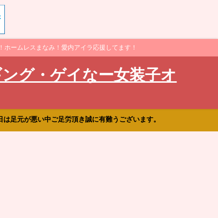
！ホームレスまなみ！愛内アイラ応援してます！
ギング・ゲイなー女装子オ
日は足元が悪い中ご足労頂き誠に有難うございます。