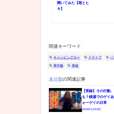
聞いてみた【雨とヒ
キ】
関連キーワード
キャンピングカー
ドライブ
バ
車中飯
車旅
未分類
の関連記事
【実録】その行動
も？銭湯でのゲイあ
ォーゲイの日常
2024年12月9日