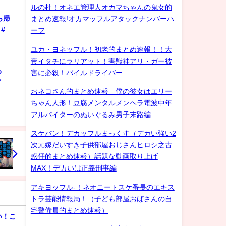
ルの杜！オネエ管理人オカマちゃんの鬼女的
ら帰
まとめ速報!オカマッフルアタックナンバーハ
#
ーフ
ユカ・ヨネッフル！初老的まとめ速報！！大
帝イタチにラリアット！害獣神アリ・ガー被
ろ
害に必殺！パイルドライバー
ゲイ
おネコさん的まとめ速報 僕の彼女はエリー
ちゃん人形！豆腐メンタルメンヘラ電波中年
アルバイターのぬいぐるみ男子末路編
スケバン！デカッフルまっくす（デカい強い2
次元嫁だいすき子供部屋おじさんヒロシ之古
惑仔的まとめ速報）話題な動画取り上げ
MAX！デカいは正義刑事編
アキヨッフル-！ネオニートスケ番長のエキス
トラ芸能情報局！（子ども部屋おばさんの自
宅警備員的まとめ速報）
い！こ