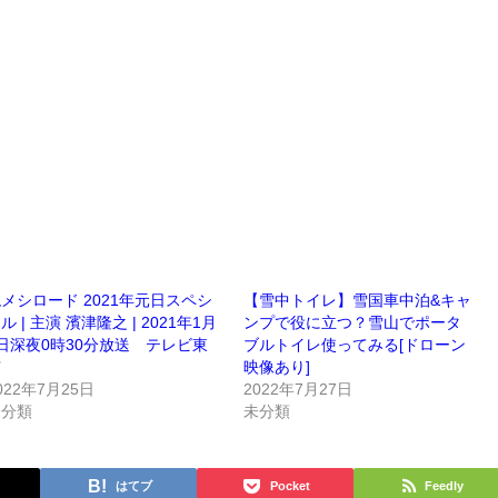
メシロード 2021年元日スペシ
【雪中トイレ】雪国車中泊&キャ
ル | 主演 濱津隆之 | 2021年1月
ンプで役に立つ？雪山でポータ
日深夜0時30分放送 テレビ東
ブルトイレ使ってみる[ドローン
京
映像あり]
022年7月25日
2022年7月27日
未分類
未分類
はてブ
Pocket
Feedly