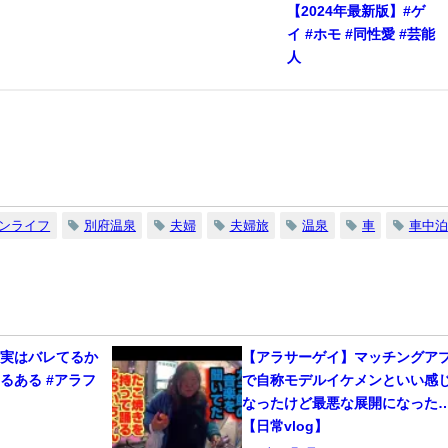
【2024年最新版】#ゲ
イ #ホモ #同性愛 #芸能
人
ンライフ
別府温泉
夫婦
夫婦旅
温泉
車
車中泊
、実はバレてるか
【アラサーゲイ】マッチングア
るある #アラフ
で自称モデルイケメンといい感
なったけど最悪な展開になった
【日常vlog】