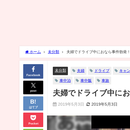
ホーム
未分類
夫婦でドライブ中におなら事件勃発！
未分類
夫婦
ドライブ
キャ
Facebook
車中泊
車中飯
車旅
post
夫婦でドライブ中にお
2019年5月3日
2019年5月3日
はてブ
Pocket