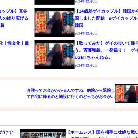
2024年12月8日
カップル】真冬
【14歳差ゲイカップル】韓国か
人の繰り広げる
国しました配信 #ゲイカップル 
密着
韓国
2024年12月6日
文化ㅣ性文化ㅣ最
【歌ってみた】ゲイの歩いて帰
う。斉藤和義。一発録り！ 
LGBTちゃんねる。
2024年12月5日
介護ってお金がかかるんですね、病院から退院し
て自宅に帰るのと施設に行くのどっちがお金がか
かるんでしょうか？解説してみました。
ただけで
【ホームレス】国を相手に壮絶な戦