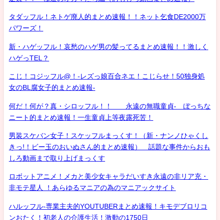
タダッフル！ネトゲ廃人的まとめ速報！！ネット乞食DE2000万
パワーズ！
新・ハゲッフル！哀愁のハゲ男の髪ってるまとめ速報！！激しく
ハゲっTEL？
こじ！コジッフル@！-レズっ娘百合ネエ！こじらせ！50独身処
女のBL腐女子的まとめ速報-
何だ！何が？真・シロッフル！！ 永遠の無職童貞- ぼっちな
ニート的まとめ速報！一生童貞上等夜露死苦！
男装スケバン女子！スケッフルまっくす！（新・ナンノひゃくし
きっ!！ビー玉のおいぬさん的まとめ速報） 話題な事件からおも
しろ動画まで取り上げまっくす
ロボットアニメ！メカと美少女キャラだいすき永遠の非リア充・
非モテ星人 ！あらゆるマニアの為のマニアックサイト
ハルッフル-専業主夫的YOUTUBERまとめ速報！キモデブロリコ
ンおたく！初老人の介護生活！激動の1750日