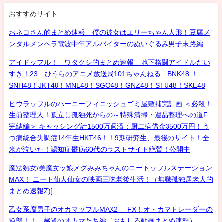
おすすめサイト
おネコさん的まとめ速報 僕の彼女はエリーちゃん人形！豆腐メ
ンタルメンヘラ電波中年アルバイターのぬいぐるみ男子末路編
アイドッフル！ ワタクシ的まとめ速報 地下格闘アイドルだい
すき！23 ひうらのアニメ放送局101ちゃんねる BNK48 ！
SNH48！JKT48！MNL48！SGO48！GNZ48！STU48！SKE48
ヒウラッフルのハーニーフィニッシュゴミ屋敷補完計画 ＜必殺！
生前整理人！孤立し孤独死からの～特殊清掃・遺品整理への道F
完結編＞ キャッシング計1500万返済：厨二病借金3500万円！う
つ病統合失調症14年生HKT46！！9期研究生、最後のサイト！全
米が泣いた！認知症鬱病60代のラストサイト絶賛！公開中
魔法熟女/美魔女ッ娘メグみみちゃんのニートッフルステーション
MAX！ ニート仙人仙女の映画三昧老後生活！（無職孤独居老人的
まとめ速報Z)]
乙女系腐男子のオカマッフルMAX2- FX！オ・カマトレーダーの
逆襲！！ 極道のオカマたち編（おもしろ動画まとめ速報）