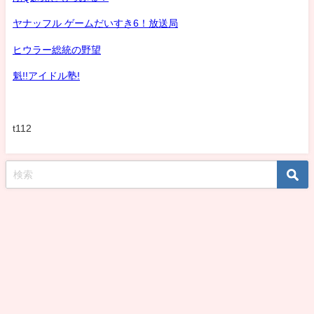
ヤナッフル ゲームだいすき6！放送局
ヒウラー総統の野望
魁!!アイドル塾!
t112