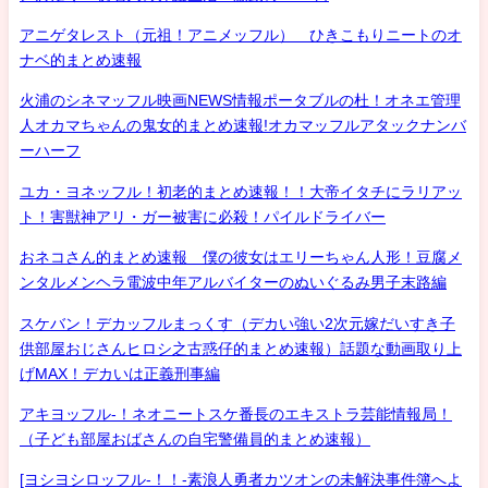
アニゲタレスト（元祖！アニメッフル） ひきこもりニートのオ
ナベ的まとめ速報
火浦のシネマッフル映画NEWS情報ポータブルの杜！オネエ管理
人オカマちゃんの鬼女的まとめ速報!オカマッフルアタックナンバ
ーハーフ
ユカ・ヨネッフル！初老的まとめ速報！！大帝イタチにラリアッ
ト！害獣神アリ・ガー被害に必殺！パイルドライバー
おネコさん的まとめ速報 僕の彼女はエリーちゃん人形！豆腐メ
ンタルメンヘラ電波中年アルバイターのぬいぐるみ男子末路編
スケバン！デカッフルまっくす（デカい強い2次元嫁だいすき子
供部屋おじさんヒロシ之古惑仔的まとめ速報）話題な動画取り上
げMAX！デカいは正義刑事編
アキヨッフル-！ネオニートスケ番長のエキストラ芸能情報局！
（子ども部屋おばさんの自宅警備員的まとめ速報）
[ヨシヨシロッフル-！！-素浪人勇者カツオンの未解決事件簿へよ