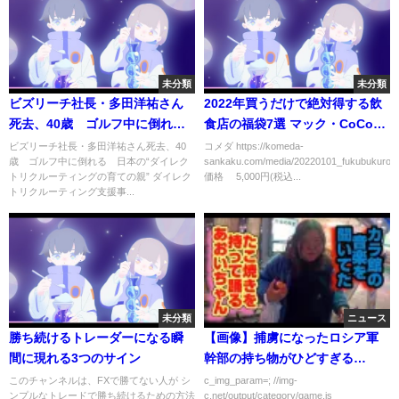
未分類
未分類
ビズリーチ社長・多田洋祐さん
2022年買うだけで絶対得する飲
死去、40歳 ゴルフ中に倒れ
食店の福袋7選 マック・CoCo
る 日本の“ダイレクトリクルー
壱・ミスド・銀だこ￼
ビズリーチ社長・多田洋祐さん死去、40
コメダ https://komeda-
歳 ゴルフ中に倒れる 日本の“ダイレク
sankaku.com/media/20220101_fukubukuro
ティングの育ての親”
トリクルーティングの育ての親” ダイレク
価格 5,000円(税込...
トリクルーティング支援事...
未分類
ニュース
勝ち続けるトレーダーになる瞬
【画像】捕虜になったロシア軍
間に現れる3つのサイン
幹部の持ち物がひどすぎる…
このチャンネルは、FXで勝てない人が シ
c_img_param=; //img-
ンプルなトレードで勝ち続けるための方法
c.net/output/category/game.js