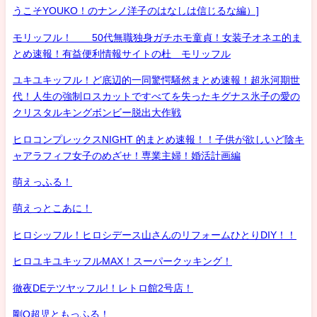
うこそYOUKO！のナンノ洋子のはなしは信じるな編）]
モリッフル！ 50代無職独身ガチホモ童貞！女装子オネエ的ま
とめ速報！有益便利情報サイトの杜 モリッフル
ユキユキッフル！ど底辺的一同驚愕騒然まとめ速報！超氷河期世
代！人生の強制ロスカットですべてを失ったキグナス氷子の愛の
クリスタルキングボンビー脱出大作戦
ヒロコンプレックスNIGHT 的まとめ速報！！子供が欲しいど陰キ
ャアラフィフ女子のめざせ！専業主婦！婚活計画編
萌えっふる！
萌えっとこあに！
ヒロシッフル！ヒロシデース山さんのリフォームひとりDIY！！
ヒロユキユキッフルMAX！スーパークッキング！
徹夜DEテツヤッフル!！レトロ館2号店！
剛Q超児ともっふる！