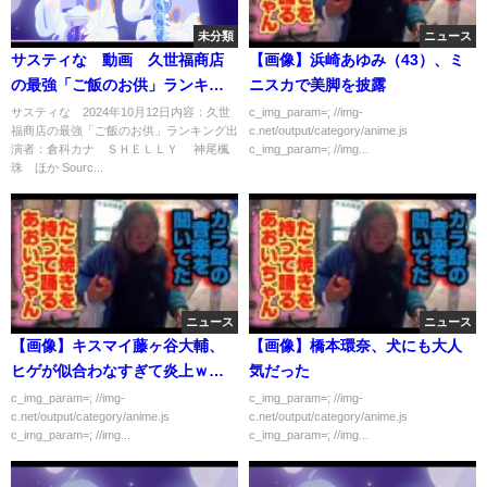
未分類
ニュース
サスティな 動画 久世福商店
【画像】浜崎あゆみ（43）、ミ
の最強「ご飯のお供」ランキン
ニスカで美脚を披露
グ 10月12日
サスティな 2024年10月12日内容：久世
c_img_param=; //img-
福商店の最強「ご飯のお供」ランキング出
c.net/output/category/anime.js
演者：倉科カナ ＳＨＥＬＬＹ 神尾楓
c_img_param=; //img...
珠 ほか Sourc...
ニュース
ニュース
【画像】キスマイ藤ヶ谷大輔、
【画像】橋本環奈、犬にも大人
ヒゲが似合わなすぎて炎上ｗｗ
気だった
ｗｗｗ
c_img_param=; //img-
c_img_param=; //img-
c.net/output/category/anime.js
c.net/output/category/anime.js
c_img_param=; //img...
c_img_param=; //img...