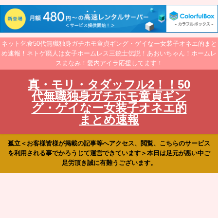
ネット乞食50代無職独身ガチホモ童貞ギング・ゲイなー女装子オネエ的まと
め速報！ネトゲ廃人は女子ホームレス三銃士伝説！あおいちゃん！ホームレ
スまなみ！愛内アイラ応援してます！
真・モリ・タダッフル2！！50
代無職独身ガチホモ童貞ギン
グ・ゲイなー女装子オネエ的
まとめ速報
孤立＜お客様皆様が掲載の記事等へアクセス、閲覧、こちらのサービス
を利用される事でかろうじて運営できています＞本日は足元が悪い中ご
足労頂き誠に有難うございます。