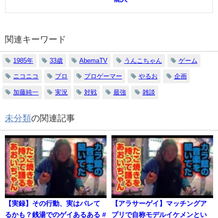
関連キーワード
1985年
33歳
AbemaTV
うんこちゃん
ゲーム
ニコニコ
プロ
プロゲーマー
やるお
企画
加藤純一
実況
対戦
最強
雑談
未分類
の関連記事
【実録】その行動、実はバレて
【アラサーゲイ】マッチングア
るかも？銭湯でのゲイあるある #
プリで自称モデルイケメンとい