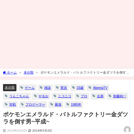
ホーム
未分類
ポケモンエメラルド・バトルファクトリー金ダツラを倒す男
~平成~
未分類
ゲーム
雑談
実況
33歳
AbemaTV
うんこちゃん
やるお
ニコニコ
プロ
企画
加藤純一
対戦
プロゲーマー
最強
1985年
ポケモンエメラルド・バトルファクトリー金ダツ
ラを倒す男~平成~
2019年5月3日
2019年5月3日