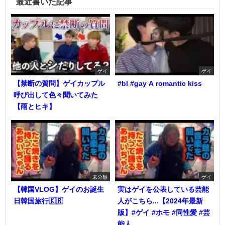
最近書いた記事
ゲイ
ゲイ
【禁断の質問】ゲイカップル
#bl #gay A romantic kiss
呼び出して色々聞いてみた
【雨とヒキ】
未分類
ゲイ
【韓国VLOG】ゲイのお誕生
実はゲイを公表している芸能
日韓国旅行🇰🇷
人がこちら...【2024年最新
版】#ゲイ #ホモ #同性愛 #芸
能人