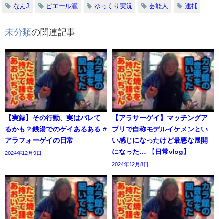
なんJ
ピエール瀧
ゆっくり実況
芸能人
逮捕
未分類
の関連記事
【実録】その行動、実はバレて
【アラサーゲイ】マッチングア
るかも？銭湯でのゲイあるある #
プリで自称モデルイケメンとい
アラフォーゲイの日常
い感じになったけど最悪な展開
になった… 【日常vlog】
2024年12月9日
2024年12月8日