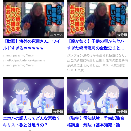
ニュース
未分類
【動画】海外の床屋さん、ワイ
【龍が如く】子供の頃からヤバ
ルドすぎるｗｗｗｗｗ
すぎた郷田龍司の全歴史まとめ
【Yakuza2】
c_img_param=; //img-
ジングォン派の母から生まれ極道になり、
c.net/output/category/game.js
たこ焼き屋に転身した郷田龍司の歴史を時
c_img_param=; //img-...
系列順にまとめました。 0:00 ４歳(回想)
1:08 １２歳...
未分類
未分類
エホバの証人ってどんな宗教？
〔独学〕司法試験・予備試験合
キリスト教とは違うの？
格講座 刑法（基本知識・論証