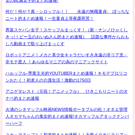
女のBL腐女子的まとめ速報-
何だ！何が？真・シロッフル！！ 永遠の無職童貞- ぼっちな
ニート的まとめ速報！一生童貞上等夜露死苦！
男装スケバン女子！スケッフルまっくす！（新・ナンノひゃくし
きっ!！ビー玉のおいぬさん的まとめ速報） 話題な事件からおも
しろ動画まで取り上げまっくす
ロボットアニメ！メカと美少女キャラだいすき永遠の非リア充・
非モテ星人 ！あらゆるマニアの為のマニアックサイト
ハルッフル-専業主夫的YOUTUBERまとめ速報！キモデブロリコ
ンおたく！初老人の介護生活！激動の1750日
アニゲタレスト（元祖！アニメッフル） ひきこもりニートのオ
ナベ的まとめ速報
火浦のシネマッフル映画NEWS情報ポータブルの杜！オネエ管理
人オカマちゃんの鬼女的まとめ速報!オカマッフルアタックナンバ
ーハーフ
ユカ・ヨネッフル！初老的まとめ速報！！大帝イタチにラリアッ