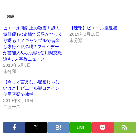
関連
ピエール瀧以上の激震！超人
【速報】ピエール瀧逮捕
気俳優Tの逮捕で業界がひっく
2019年3月13日
り返る！？ギャンブルで借金
未分類
し素行不良の噂? フライデー
が芸能人3人の薬物使用疑惑報
道も…- 事故ニュース
2019年5月3日
未分類
【今じゃ言えない秘密じゃな
いけど】ピエール瀧コカイン
使用容疑で逮捕
2019年3月13日
ニュース
LINE