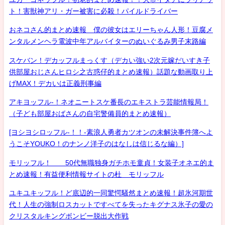
ト！害獣神アリ・ガー被害に必殺！パイルドライバー
おネコさん的まとめ速報 僕の彼女はエリーちゃん人形！豆腐メ
ンタルメンヘラ電波中年アルバイターのぬいぐるみ男子末路編
スケバン！デカッフルまっくす（デカい強い2次元嫁だいすき子
供部屋おじさんヒロシ之古惑仔的まとめ速報）話題な動画取り上
げMAX！デカいは正義刑事編
アキヨッフル-！ネオニートスケ番長のエキストラ芸能情報局！
（子ども部屋おばさんの自宅警備員的まとめ速報）
[ヨシヨシロッフル-！！-素浪人勇者カツオンの未解決事件簿へよ
うこそYOUKO！のナンノ洋子のはなしは信じるな編）]
モリッフル！ 50代無職独身ガチホモ童貞！女装子オネエ的ま
とめ速報！有益便利情報サイトの杜 モリッフル
ユキユキッフル！ど底辺的一同驚愕騒然まとめ速報！超氷河期世
代！人生の強制ロスカットですべてを失ったキグナス氷子の愛の
クリスタルキングボンビー脱出大作戦