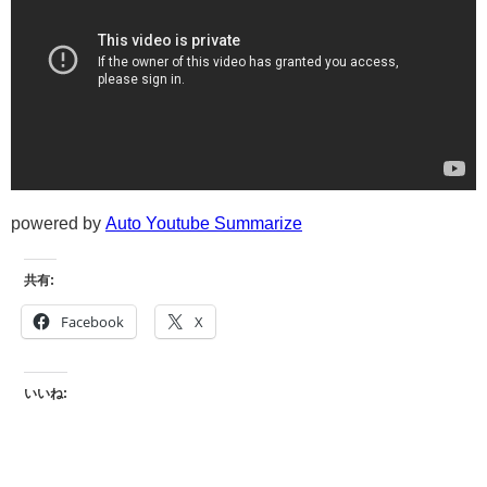
powered by
Auto Youtube Summarize
共有:
Facebook
X
いいね: