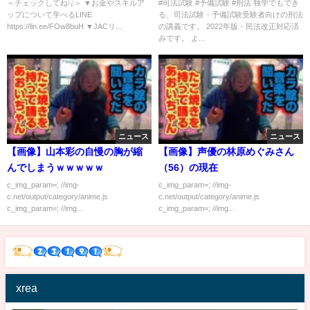
パターン編）第６２講：狭義の
＜チェックしてね👇＞ ▼お金やスキルア
#司法試験​ #予備試験​ #刑法 独学でもでき
ップについて学べるLINE
る、司法試験・予備試験受験者向けの刑法
共犯の諸問題３、身分犯と教
https://lin.ee/FOw8buH ▼JACリ...
の講義です。 2022年版・民法改正対応済
唆・幇助、予備罪と教唆・幇
みです。 よ...
助、正犯と狭義の共犯の区別
ニュース
ニュース
【画像】山本彩の自慢の胸が縮
【画像】声優の林原めぐみさん
んでしまうｗｗｗｗｗ
（56）の現在
c_img_param=; //img-
c_img_param=; //img-
c.net/output/category/anime.js
c.net/output/category/anime.js
c_img_param=; //img...
c_img_param=; //img...
xrea