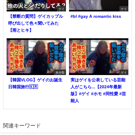
ゲイ
ゲイ
【禁断の質問】ゲイカップル
#bl #gay A romantic kiss
呼び出して色々聞いてみた
【雨とヒキ】
未分類
ゲイ
【韓国VLOG】ゲイのお誕生
実はゲイを公表している芸能
日韓国旅行🇰🇷
人がこちら...【2024年最新
版】#ゲイ #ホモ #同性愛 #芸
能人
関連キーワード