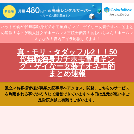
ネット乞食50代無職独身ガチホモ童貞ギング・ゲイなー女装子オネエ的まと
め速報！ネトゲ廃人は女子ホームレス三銃士伝説！あおいちゃん！ホームレ
スまなみ！愛内アイラ応援してます！
真・モリ・タダッフル2！！50
代無職独身ガチホモ童貞ギン
グ・ゲイなー女装子オネエ的
まとめ速報
孤立＜お客様皆様が掲載の記事等へアクセス、閲覧、こちらのサービス
を利用される事でかろうじて運営できています＞本日は足元が悪い中ご
足労頂き誠に有難うございます。