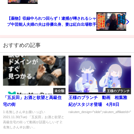
【薬物】収録中ろれつ回らず！逮捕が噂されるシャ
ブ中芸能人夫婦の夫は俳優出身、妻は紅白出場歌手
おすすめの記事
未分類
王様のブランチ
「五反田」お酒と欲望と高級住
王様のブランチ 動画 相葉雅
宅の街
紀がスタジオ登場 4月8日
1:名無しさん＠お腹いっぱい
rakuten_design="slide";rakuten_affiliateId="0
2021.11.30(Tue) 「五反田」お酒と欲望と
高級住宅の街って動画が話題らしいぞ 2:
名無しさん＠お腹い...