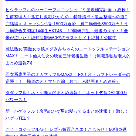
ヒウラッフルのハーニーフィニッシュゴミ屋敷補完計画 ＜必殺！
生前整理人！孤立し孤独死からの～特殊清掃・遺品整理への道F
完結編＞ キャッシング計1500万返済：厨二病借金3500万円！う
つ病統合失調症14年生HKT46！！9期研究生、最後のサイト！全
米が泣いた！認知症鬱病60代のラストサイト絶賛！公開中
魔法熟女/美魔女ッ娘メグみみちゃんのニートッフルステーション
MAX！ ニート仙人仙女の映画三昧老後生活！（無職孤独居老人的
まとめ速報Z)]
乙女系腐男子のオカマッフルMAX2- FX！オ・カマトレーダーの
逆襲！！ 極道のオカマたち編（おもしろ動画まとめ速報）
タダッフル！ネトゲ廃人的まとめ速報！！ネット乞食DE2000万
パワーズ！
新・ハゲッフル！哀愁のハゲ男の髪ってるまとめ速報！！激しく
ハゲっTEL？
こじ！コジッフル@！-レズっ娘百合ネエ！こじらせ！50独身処