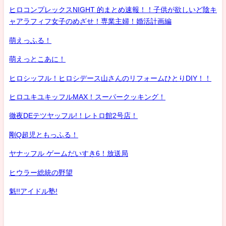
ヒロコンプレックスNIGHT 的まとめ速報！！子供が欲しいど陰キ
ャアラフィフ女子のめざせ！専業主婦！婚活計画編
萌えっふる！
萌えっとこあに！
ヒロシッフル！ヒロシデース山さんのリフォームひとりDIY！！
ヒロユキユキッフルMAX！スーパークッキング！
徹夜DEテツヤッフル!！レトロ館2号店！
剛Q超児ともっふる！
ヤナッフル ゲームだいすき6！放送局
ヒウラー総統の野望
魁!!アイドル塾!