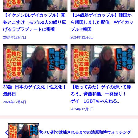
【イケメンBLゲイカップル】真
【14歳差ゲイカップル】韓国か
冬とこすけ モデル2人の繰り広
ら帰国しました配信 #ゲイカッ
げるラブラブデートに密着
プル #韓国
2024年12月7日
2024年12月6日
33話_日本のゲイ文化ㅣ性文化ㅣ
【歌ってみた】ゲイの歩いて帰
最終日
ろう。斉藤和義。一発録り！
ゲイ LGBTちゃんねる。
2024年12月6日
2024年12月5日
覚せい剤で逮捕されるまでの清原和博ウォッチング