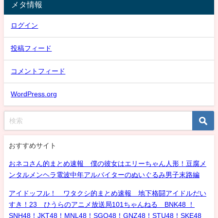
メタ情報
ログイン
投稿フィード
コメントフィード
WordPress.org
おすすめサイト
おネコさん的まとめ速報 僕の彼女はエリーちゃん人形！豆腐メ
ンタルメンヘラ電波中年アルバイターのぬいぐるみ男子末路編
アイドッフル！ ワタクシ的まとめ速報 地下格闘アイドルだい
すき！23 ひうらのアニメ放送局101ちゃんねる BNK48 ！
SNH48！JKT48！MNL48！SGO48！GNZ48！STU48！SKE48