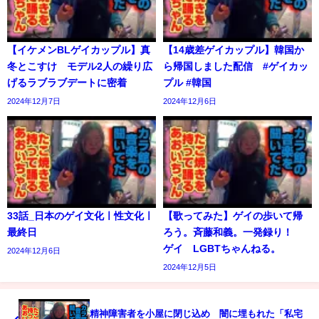
【イケメンBLゲイカップル】真
【14歳差ゲイカップル】韓国か
冬とこすけ モデル2人の繰り広
ら帰国しました配信 #ゲイカッ
げるラブラブデートに密着
プル #韓国
2024年12月7日
2024年12月6日
33話_日本のゲイ文化ㅣ性文化ㅣ
【歌ってみた】ゲイの歩いて帰
最終日
ろう。斉藤和義。一発録り！
ゲイ LGBTちゃんねる。
2024年12月6日
2024年12月5日
精神障害者を小屋に閉じ込め 闇に埋もれた「私宅