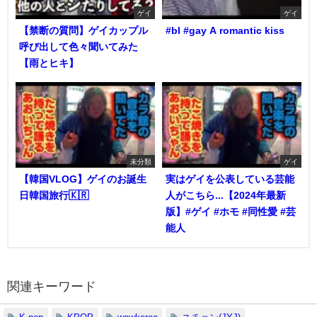
ゲイ
ゲイ
【禁断の質問】ゲイカップル
#bl #gay A romantic kiss
呼び出して色々聞いてみた
【雨とヒキ】
未分類
ゲイ
【韓国VLOG】ゲイのお誕生
実はゲイを公表している芸能
日韓国旅行🇰🇷
人がこちら...【2024年最新
版】#ゲイ #ホモ #同性愛 #芸
能人
関連キーワード