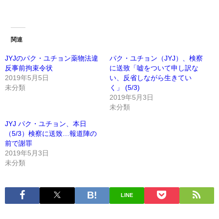
関連
JYJのパク・ユチョン薬物法違
パク・ユチョン（JYJ）、検察
反事前拘束令状
に送致「嘘をついて申し訳な
2019年5月5日
い、反省しながら生きてい
未分類
く」 (5/3)
2019年5月3日
未分類
JYJ パク・ユチョン、本日
（5/3）検察に送致…報道陣の
前で謝罪
2019年5月3日
未分類
LINE