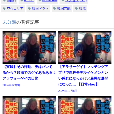
K-pop
KPOP
wowkorea
ユチョン(JYJ)
ワウコリア
韓国ドラマ
韓国芸能
韓流
未分類
の関連記事
【実録】その行動、実はバレて
【アラサーゲイ】マッチングア
るかも？銭湯でのゲイあるある #
プリで自称モデルイケメンとい
アラフォーゲイの日常
い感じになったけど最悪な展開
になった… 【日常vlog】
2024年12月9日
2024年12月8日