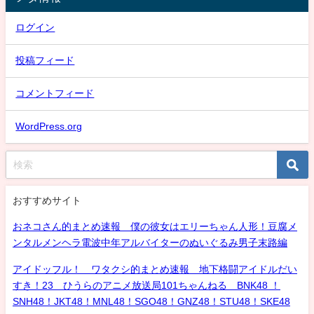
ログイン
投稿フィード
コメントフィード
WordPress.org
おすすめサイト
おネコさん的まとめ速報 僕の彼女はエリーちゃん人形！豆腐メ
ンタルメンヘラ電波中年アルバイターのぬいぐるみ男子末路編
アイドッフル！ ワタクシ的まとめ速報 地下格闘アイドルだい
すき！23 ひうらのアニメ放送局101ちゃんねる BNK48 ！
SNH48！JKT48！MNL48！SGO48！GNZ48！STU48！SKE48