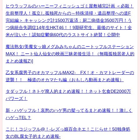
ヒウラッフルのハーニーフィニッシュゴミ屋敷補完計画 ＜必殺！
生前整理人！孤立し孤独死からの～特殊清掃・遺品整理への道F
完結編＞ キャッシング計1500万返済：厨二病借金3500万円！う
つ病統合失調症14年生HKT46！！9期研究生、最後のサイト！全
米が泣いた！認知症鬱病60代のラストサイト絶賛！公開中
魔法熟女/美魔女ッ娘メグみみちゃんのニートッフルステーション
MAX！ ニート仙人仙女の映画三昧老後生活！（無職孤独居老人的
まとめ速報Z)]
乙女系腐男子のオカマッフルMAX2- FX！オ・カマトレーダーの
逆襲！！ 極道のオカマたち編（おもしろ動画まとめ速報）
タダッフル！ネトゲ廃人的まとめ速報！！ネット乞食DE2000万
パワーズ！
新・ハゲッフル！哀愁のハゲ男の髪ってるまとめ速報！！激しく
ハゲっTEL？
こじ！コジッフル@！-レズっ娘百合ネエ！こじらせ！50独身処
女のBL腐女子的まとめ速報-