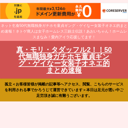
ネット乞食50代無職独身ガチホモ童貞ギング・ゲイなー女装子オネエ的まと
め速報！ネトゲ廃人は女子ホームレス三銃士伝説！あおいちゃん！ホームレ
スまなみ！愛内アイラ応援してます！
真・モリ・タダッフル2！！50
代無職独身ガチホモ童貞ギン
グ・ゲイなー女装子オネエ的
まとめ速報
孤立＜お客様皆様が掲載の記事等へアクセス、閲覧、こちらのサービス
を利用される事でかろうじて運営できています＞本日は足元が悪い中ご
足労頂き誠に有難うございます。