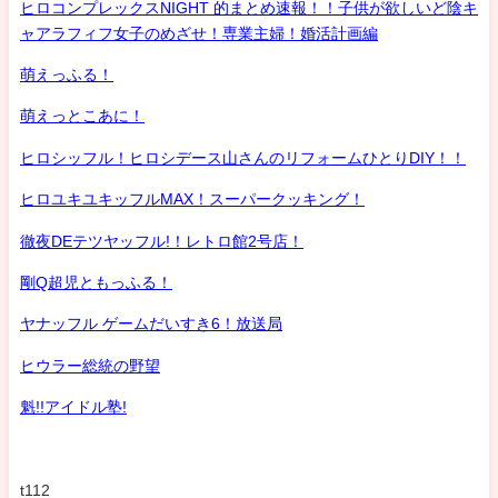
ヒロコンプレックスNIGHT 的まとめ速報！！子供が欲しいど陰キ
ャアラフィフ女子のめざせ！専業主婦！婚活計画編
萌えっふる！
萌えっとこあに！
ヒロシッフル！ヒロシデース山さんのリフォームひとりDIY！！
ヒロユキユキッフルMAX！スーパークッキング！
徹夜DEテツヤッフル!！レトロ館2号店！
剛Q超児ともっふる！
ヤナッフル ゲームだいすき6！放送局
ヒウラー総統の野望
魁!!アイドル塾!
t112