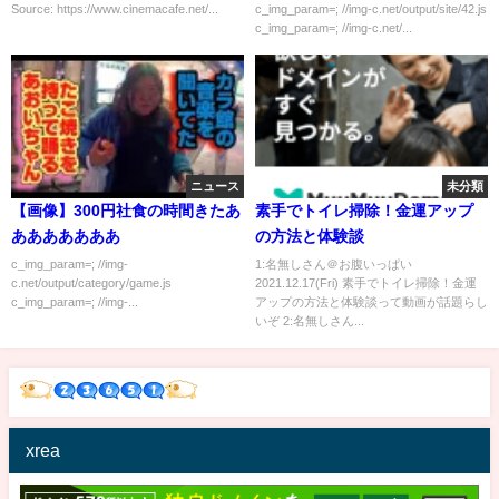
信を持って本番を迎えたい」
Source: https://www.cinemacafe.net/...
c_img_param=; //img-c.net/output/site/42.js
c_img_param=; //img-c.net/...
ニュース
未分類
【画像】300円社食の時間きたあ
素手でトイレ掃除！金運アップ
あああああああ
の方法と体験談
c_img_param=; //img-
1:名無しさん＠お腹いっぱい
c.net/output/category/game.js
2021.12.17(Fri) 素手でトイレ掃除！金運
c_img_param=; //img-...
アップの方法と体験談って動画が話題らし
いぞ 2:名無しさん...
xrea