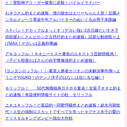
ト！害獣神アリ・ガー被害に必殺！パイルドライバー
おネコさん的まとめ速報 僕の彼女はエリーちゃん人形！豆腐メ
ンタルメンヘラ電波中年アルバイターのぬいぐるみ男子末路編
スケバン！デカッフルまっくす（デカい強い2次元嫁だいすき子
供部屋おじさんヒロシ之古惑仔的まとめ速報）話題な動画取り上
げMAX！デカいは正義刑事編
アキヨッフル-！ネオニートスケ番長のエキストラ芸能情報局！
（子ども部屋おばさんの自宅警備員的まとめ速報）
[ヨシヨシロッフル-！！-素浪人勇者カツオンの未解決事件簿へよ
うこそYOUKO！のナンノ洋子のはなしは信じるな編）]
モリッフル！ 50代無職独身ガチホモ童貞！女装子オネエ的ま
とめ速報！有益便利情報サイトの杜 モリッフル
ユキユキッフル！ど底辺的一同驚愕騒然まとめ速報！超氷河期世
代！人生の強制ロスカットですべてを失ったキグナス氷子の愛の
クリスタルキングボンビー脱出大作戦