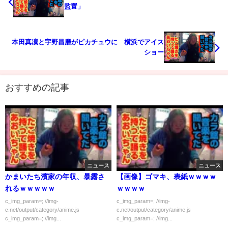
監置」
本田真凜と宇野昌磨がピカチュウに 横浜でアイス
ショー
おすすめの記事
ニュース
ニュース
かまいたち濱家の年収、暴露さ
【画像】ゴマキ、表紙ｗｗｗｗ
れるｗｗｗｗｗ
ｗｗｗｗ
c_img_param=; //img-
c_img_param=; //img-
c.net/output/category/anime.js
c.net/output/category/anime.js
c_img_param=; //img...
c_img_param=; //img...