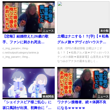
ニュース
未分類
【悲報】結婚控えた26歳の歌
土曜はナニする！？[字]【▼松島
手、ファンに刺され死去…
グルメ旅▼デヴィがハウステン
ボス体験▼最新家電】…の番組
c_img_param=; //img-
出典：EPGの番組情報 土曜はナニす
c.net/output/category/anime.js
る！？【▼松島グルメ旅▼デヴィがハウス
内容解析まとめ
c_img_param=; //img...
テンボス体験▼最新家電】山里亮太＆宇賀
なつみがアナタの週末を楽しく...
映画関係
ニュース
「シェイクスピア様ご乱心」に
ワクチン接種者、続々体調不良
坂口風詩が出演、初舞台に「自
になるｗｗｗｗｗ