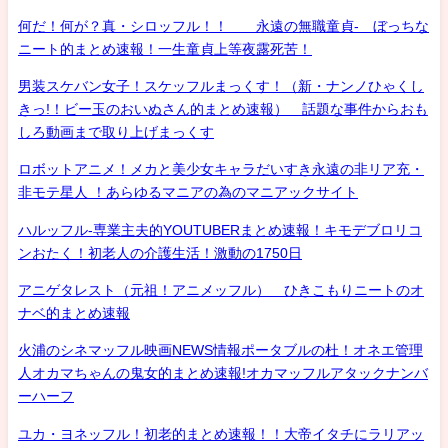
何だ！何が？真・シロッフル！！ 永遠の無職童貞- ぼっちな
ニート的まとめ速報！一生童貞上等夜露死苦！
男装スケバン女子！スケッフルまっくす！（新・ナンノひゃくし
きっ!！ビー玉のおいぬさん的まとめ速報） 話題な事件からおも
しろ動画まで取り上げまっくす
ロボットアニメ！メカと美少女キャラだいすき永遠の非リア充・
非モテ星人 ！あらゆるマニアの為のマニアックサイト
ハルッフル-専業主夫的YOUTUBERまとめ速報！キモデブロリコ
ンおたく！初老人の介護生活！激動の1750日
アニゲタレスト（元祖！アニメッフル） ひきこもりニートのオ
ナベ的まとめ速報
火浦のシネマッフル映画NEWS情報ポータブルの杜！オネエ管理
人オカマちゃんの鬼女的まとめ速報!オカマッフルアタックナンバ
ーハーフ
ユカ・ヨネッフル！初老的まとめ速報！！大帝イタチにラリアッ