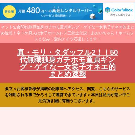
ネット乞食50代無職独身ガチホモ童貞ギング・ゲイなー女装子オネエ的まと
め速報！ネトゲ廃人は女子ホームレス三銃士伝説！あおいちゃん！ホームレ
スまなみ！愛内アイラ応援してます！
真・モリ・タダッフル2！！50
代無職独身ガチホモ童貞ギン
グ・ゲイなー女装子オネエ的
まとめ速報
孤立＜お客様皆様が掲載の記事等へアクセス、閲覧、こちらのサービス
を利用される事でかろうじて運営できています＞本日は足元が悪い中ご
足労頂き誠に有難うございます。