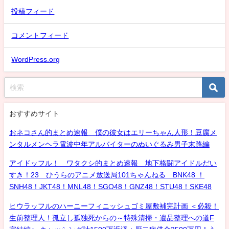
投稿フィード
コメントフィード
WordPress.org
おすすめサイト
おネコさん的まとめ速報 僕の彼女はエリーちゃん人形！豆腐メ
ンタルメンヘラ電波中年アルバイターのぬいぐるみ男子末路編
アイドッフル！ ワタクシ的まとめ速報 地下格闘アイドルだい
すき！23 ひうらのアニメ放送局101ちゃんねる BNK48 ！
SNH48！JKT48！MNL48！SGO48！GNZ48！STU48！SKE48
ヒウラッフルのハーニーフィニッシュゴミ屋敷補完計画 ＜必殺！
生前整理人！孤立し孤独死からの～特殊清掃・遺品整理への道F