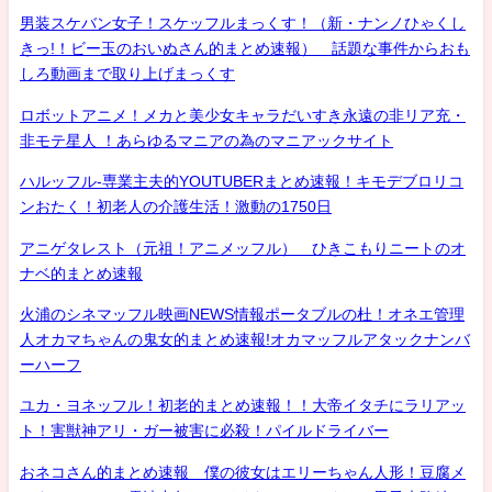
男装スケバン女子！スケッフルまっくす！（新・ナンノひゃくし
きっ!！ビー玉のおいぬさん的まとめ速報） 話題な事件からおも
しろ動画まで取り上げまっくす
ロボットアニメ！メカと美少女キャラだいすき永遠の非リア充・
非モテ星人 ！あらゆるマニアの為のマニアックサイト
ハルッフル-専業主夫的YOUTUBERまとめ速報！キモデブロリコ
ンおたく！初老人の介護生活！激動の1750日
アニゲタレスト（元祖！アニメッフル） ひきこもりニートのオ
ナベ的まとめ速報
火浦のシネマッフル映画NEWS情報ポータブルの杜！オネエ管理
人オカマちゃんの鬼女的まとめ速報!オカマッフルアタックナンバ
ーハーフ
ユカ・ヨネッフル！初老的まとめ速報！！大帝イタチにラリアッ
ト！害獣神アリ・ガー被害に必殺！パイルドライバー
おネコさん的まとめ速報 僕の彼女はエリーちゃん人形！豆腐メ