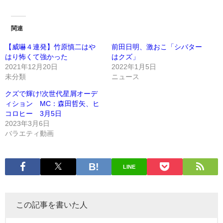
関連
【威嚇４連発】竹原慎二はや
前田日明、激おこ「シバター
はり怖くて強かった
はクズ」
2021年12月20日
2022年1月5日
未分類
ニュース
クズで輝け!次世代星屑オーデ
ィション MC：森田哲矢、ヒ
コロヒー 3月5日
2023年3月6日
バラエティ動画
LINE
この記事を書いた人