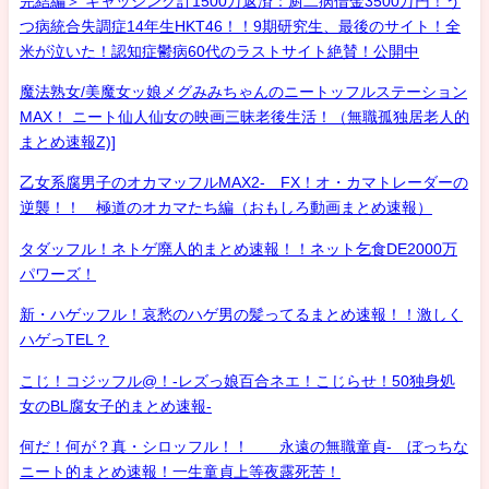
完結編＞ キャッシング計1500万返済：厨二病借金3500万円！う
つ病統合失調症14年生HKT46！！9期研究生、最後のサイト！全
米が泣いた！認知症鬱病60代のラストサイト絶賛！公開中
魔法熟女/美魔女ッ娘メグみみちゃんのニートッフルステーション
MAX！ ニート仙人仙女の映画三昧老後生活！（無職孤独居老人的
まとめ速報Z)]
乙女系腐男子のオカマッフルMAX2- FX！オ・カマトレーダーの
逆襲！！ 極道のオカマたち編（おもしろ動画まとめ速報）
タダッフル！ネトゲ廃人的まとめ速報！！ネット乞食DE2000万
パワーズ！
新・ハゲッフル！哀愁のハゲ男の髪ってるまとめ速報！！激しく
ハゲっTEL？
こじ！コジッフル@！-レズっ娘百合ネエ！こじらせ！50独身処
女のBL腐女子的まとめ速報-
何だ！何が？真・シロッフル！！ 永遠の無職童貞- ぼっちな
ニート的まとめ速報！一生童貞上等夜露死苦！