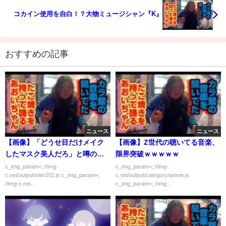
コカイン使用を自白！？大物ミュージシャン『K』
おすすめの記事
ニュース
ニュース
【画像】「どうせ目だけメイク
【画像】Z世代の聴いてる音楽、
したマスク美人だろ」と噂の
限界突破ｗｗｗｗｗ
JK、解禁。
c_img_param=; //img-
c_img_param=; //img-
c.net/output/site/202.js c_img_param=;
c.net/output/category/anime.js
//img-c.net...
c_img_param=; //img...