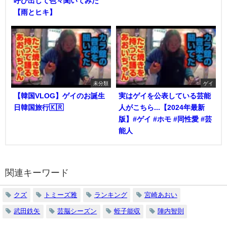
呼び出して色々聞いてみた
【雨とヒキ】
未分類
ゲイ
【韓国VLOG】ゲイのお誕生
実はゲイを公表している芸能
日韓国旅行🇰🇷
人がこちら...【2024年最新
版】#ゲイ #ホモ #同性愛 #芸
能人
関連キーワード
クズ
トミーズ雅
ランキング
宮崎あおい
武田鉄矢
芸脳シーズン
蛭子能収
陣内智則