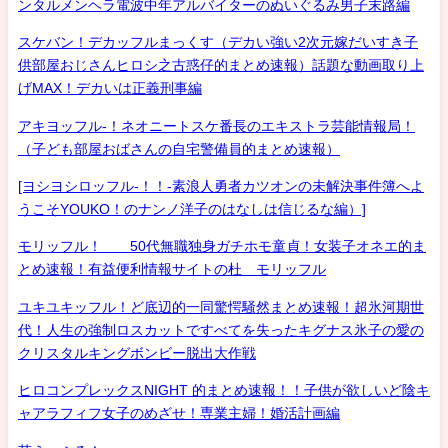
ンタルメンヘラ電波中年アルバイターのぬいぐるみ男子末路編
スケバン！デカッフルまっくす（デカい強い2次元嫁だいすき子
供部屋おじさんヒロシ之古惑仔的まとめ速報）話題な動画取り上
げMAX！デカいは正義刑事編
アキヨッフル-！ネオニートスケ番長のエキストラ芸能情報局！
（子ども部屋おばさんの自宅警備員的まとめ速報）
[ヨシヨシロッフル-！！-素浪人勇者カツオンの未解決事件簿へよ
うこそYOUKO！のナンノ洋子のはなしは信じるな編）]
モリッフル！ 50代無職独身ガチホモ童貞！女装子オネエ的ま
とめ速報！有益便利情報サイトの杜 モリッフル
ユキユキッフル！ど底辺的一同驚愕騒然まとめ速報！超氷河期世
代！人生の強制ロスカットですべてを失ったキグナス氷子の愛の
クリスタルキングボンビー脱出大作戦
ヒロコンプレックスNIGHT 的まとめ速報！！子供が欲しいど陰キ
ャアラフィフ女子のめざせ！専業主婦！婚活計画編