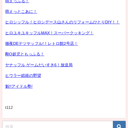
萌えっふる！
萌えっとこあに！
ヒロシッフル！ヒロシデース山さんのリフォームひとりDIY！！
ヒロユキユキッフルMAX！スーパークッキング！
徹夜DEテツヤッフル!！レトロ館2号店！
剛Q超児ともっふる！
ヤナッフル ゲームだいすき6！放送局
ヒウラー総統の野望
魁!!アイドル塾!
t112