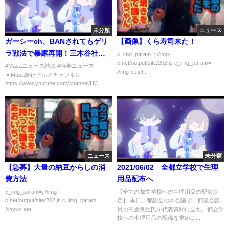
未分類
ニュース
ガーシーch、BANされてもゲリ
【画像】くら寿司来た！
ラ戦法で暴露再開！三木谷社長
c_img_param=; //img-
c.net/output/site/202.js c_img_param=;
の被害者動画出演か！？【Masa
#Masaニュース雑談 #時事ニュース
//img-c.net...
▼Masa旅行グルメチャンネル
ニュース雑談】
https://www.youtube.com/channel/UC...
ニュース
未分類
【急募】大量の納豆からしの消
2021/06/02 全都立学校で生理
費方法
用品配布へ
c_img_param=; //img-
【全ての都立学校への生理用品の配備決
c.net/output/site/202.js c_img_param=;
定】 本日、都議会の本会議で、都議会議
//img-c.net...
員の高倉良生氏が代表質問に立ち、都立学
校への生理用品の配備を求めま...