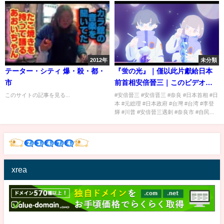
2012年
未分類
テーター・シティ 爆・殺・都・
『蛍の光』｜僅以此片獻給日本
市
前首相安倍晉三｜このビデオは
安倍元総理に捧げられたもので
このサイトの記事を見る...
#安倍晉三 #安倍晋三 #奈良 #日本首相 #日
本 #元総理 #日本政府 #台灣 #台湾 #李登
す ｜安倍先生，一路走好🙏🏻🕯️
輝 #川普 #安倍晉三遇刺 #奈良市 #自民...
｜ご冥福をお祈りします
xrea