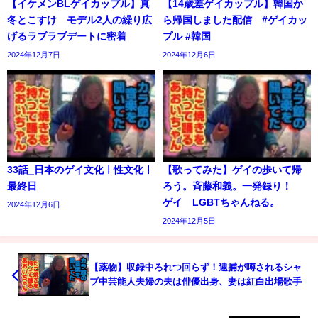
【イケメンBLゲイカップル】真
【14歳差ゲイカップル】韓国か
冬とこすけ モデル2人の繰り広
ら帰国しました配信 #ゲイカッ
げるラブラブデートに密着
プル #韓国
2024年12月7日
2024年12月6日
33話_日本のゲイ文化ㅣ性文化ㅣ
【歌ってみた】ゲイの歩いて帰
最終日
ろう。斉藤和義。一発録り！
ゲイ LGBTちゃんねる。
2024年12月6日
2024年12月5日
【薬物】収録中ろれつ回らず！逮捕が噂されるシャ
ブ中芸能人夫婦の夫は俳優出身、妻は紅白出場歌手