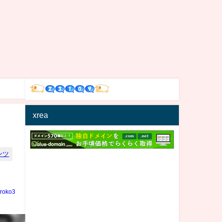
xrea
ンツ
iroko3