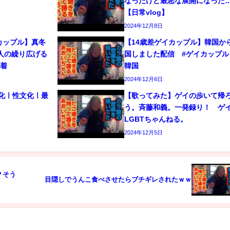
なったけど最悪な展開になった
【日常vlog】
2024年12月8日
カップル】真冬
【14歳差ゲイカップル】韓国か
人の繰り広げる
国しました配信 #ゲイカップル 
密着
韓国
2024年12月6日
文化ㅣ性文化ㅣ最
【歌ってみた】ゲイの歩いて帰
う。斉藤和義。一発録り！ 
LGBTちゃんねる。
2024年12月5日
？そう
目隠しでうんこ食べさせたらブチギレされたｗｗ