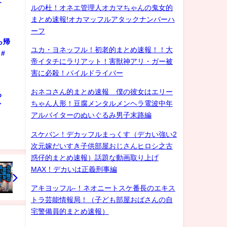
…
ルの杜！オネエ管理人オカマちゃんの鬼女的
まとめ速報!オカマッフルアタックナンバーハ
ーフ
ら帰
ユカ・ヨネッフル！初老的まとめ速報！！大
#
帝イタチにラリアット！害獣神アリ・ガー被
害に必殺！パイルドライバー
おネコさん的まとめ速報 僕の彼女はエリー
ろ
ちゃん人形！豆腐メンタルメンヘラ電波中年
ゲイ
アルバイターのぬいぐるみ男子末路編
スケバン！デカッフルまっくす（デカい強い2
次元嫁だいすき子供部屋おじさんヒロシ之古
惑仔的まとめ速報）話題な動画取り上げ
MAX！デカいは正義刑事編
アキヨッフル-！ネオニートスケ番長のエキス
トラ芸能情報局！（子ども部屋おばさんの自
宅警備員的まとめ速報）