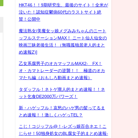
HKT46！！9期研究生、最後のサイト！全米が
泣いた！認知症鬱病60代のラストサイト絶
賛！公開中
魔法熟女/美魔女ッ娘メグみみちゃんのニート
ッフルステーションMAX！ ニート仙人仙女の
映画三昧老後生活！（無職孤独居老人的まと
め速報Z)]
乙女系腐男子のオカマッフルMAX2- FX！
オ・カマトレーダーの逆襲！！ 極道のオカ
マたち編（おもしろ動画まとめ速報）
タダッフル！ネトゲ廃人的まとめ速報！！ネ
ット乞食DE2000万パワーズ！
新・ハゲッフル！哀愁のハゲ男の髪ってるま
とめ速報！！激しくハゲっTEL？
こじ！コジッフル@！-レズっ娘百合ネエ！こ
じらせ！50独身処女のBL腐女子的まとめ速報-