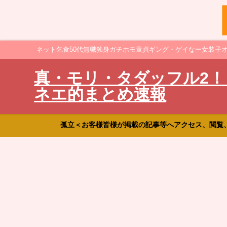
ネット乞食50代無職独身ガチホモ童貞ギング・ゲイなー女装子
真・モリ・タダッフル2！
ネエ的まとめ速報
孤立＜お客様皆様が掲載の記事等へアクセス、閲覧