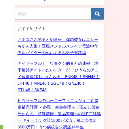
おすすめサイト
おネコさん的まとめ速報 僕の彼女はエリー
ちゃん人形！豆腐メンタルメンヘラ電波中年
アルバイターのぬいぐるみ男子末路編
アイドッフル！ ワタクシ的まとめ速報 地
下格闘アイドルだいすき！23 ひうらのアニ
メ放送局101ちゃんねる BNK48 ！SNH48！
JKT48！MNL48！SGO48！GNZ48！
STU48！SKE48
ヒウラッフルのハーニーフィニッシュゴミ屋
敷補完計画 ＜必殺！生前整理人！孤立し孤独
死からの～特殊清掃・遺品整理への道F完結編
＞ キャッシング計1500万返済：厨二病借金
3500万円！うつ病統合失調症14年生