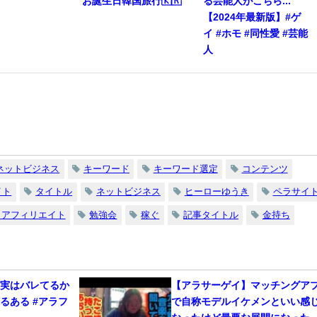
お誕生日韓国旅行🇰🇷
る芸能人がこちら...
【2024年最新版】#ゲ
イ #ホモ #同性愛 #芸能
人
ネットビジネス
キーワード
キーワード選定
コンテンツ
イト
タイトル
ネットビジネス
ヒーローゆうき
ペラサイ
 アフィリエイト
勉強会
稼ぐ
記事タイトル
金持ち
、実はバレてるか
【アラサーゲイ】マッチングア
るある #アラフ
で自称モデルイケメンといい感