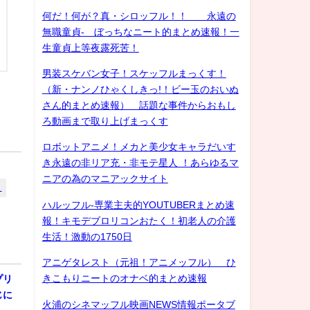
何だ！何が？真・シロッフル！！ 永遠の
無職童貞- ぼっちなニート的まとめ速報！一
生童貞上等夜露死苦！
男装スケバン女子！スケッフルまっくす！
（新・ナンノひゃくしきっ!！ビー玉のおいぬ
さん的まとめ速報） 話題な事件からおもし
ろ動画まで取り上げまっくす
ロボットアニメ！メカと美少女キャラだいす
き永遠の非リア充・非モテ星人 ！あらゆるマ
ニアの為のマニアックサイト
ト
ハルッフル-専業主夫的YOUTUBERまとめ速
報！キモデブロリコンおたく！初老人の介護
生活！激動の1750日
アニゲタレスト（元祖！アニメッフル） ひ
きこもりニートのオナベ的まとめ速報
プリ
じに
火浦のシネマッフル映画NEWS情報ポータブ