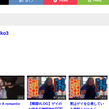
はてブ
Pocket
Feedly
oko3
ゲイ
未分類
ゲイ
y A romantic
【韓国VLOG】ゲイの
実はゲイを公表してい