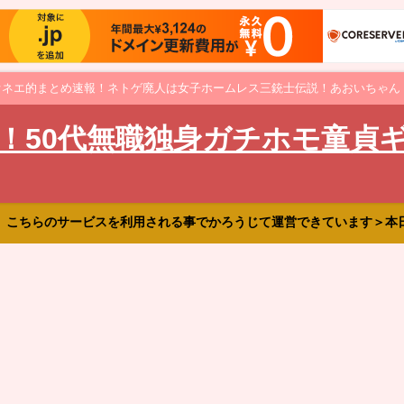
オネエ的まとめ速報！ネトゲ廃人は女子ホームレス三銃士伝説！あおいちゃん
！50代無職独身ガチホモ童貞
、こちらのサービスを利用される事でかろうじて運営できています＞本