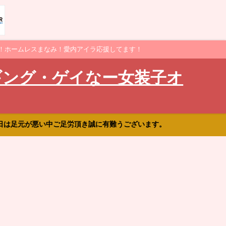
！ホームレスまなみ！愛内アイラ応援してます！
ギング・ゲイなー女装子オ
日は足元が悪い中ご足労頂き誠に有難うございます。