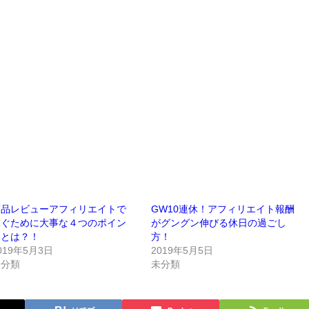
商品レビューアフィリエイトで
GW10連休！アフィリエイト報酬
稼ぐために大事な４つのポイン
がグングン伸びる休日の過ごし
トとは？！
方！
019年5月3日
2019年5月5日
未分類
未分類