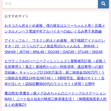
おすすめサイト
おネコさん的まとめ速報 僕の彼女はエリーちゃん人形！豆腐メ
ンタルメンヘラ電波中年アルバイターのぬいぐるみ男子末路編
アイドッフル！ ワタクシ的まとめ速報 地下格闘アイドルだい
すき！23 ひうらのアニメ放送局101ちゃんねる BNK48 ！
SNH48！JKT48！MNL48！SGO48！GNZ48！STU48！SKE48
ヒウラッフルのハーニーフィニッシュゴミ屋敷補完計画 ＜必殺！
生前整理人！孤立し孤独死からの～特殊清掃・遺品整理への道F
完結編＞ キャッシング計1500万返済：厨二病借金3500万円！う
つ病統合失調症14年生HKT46！！9期研究生、最後のサイト！全
米が泣いた！認知症鬱病60代のラストサイト絶賛！公開中
魔法熟女/美魔女ッ娘メグみみちゃんのニートッフルステーション
MAX！ ニート仙人仙女の映画三昧老後生活！（無職孤独居老人的
まとめ速報Z)]