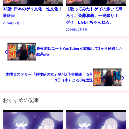
33話_日本のゲイ文化ㅣ性文化ㅣ
【歌ってみた】ゲイの歩いて帰
最終日
ろう。斉藤和義。一発録り！
ゲイ LGBTちゃんねる。
2024年12月6日
2024年12月5日
昼夜逆転ニートYouTuberが就職して1ヶ月経過した
結果ww
木曜ミステリー『科捜研の女』第4話予告動画 5月
9日（木）よる8時放送
おすすめの記事