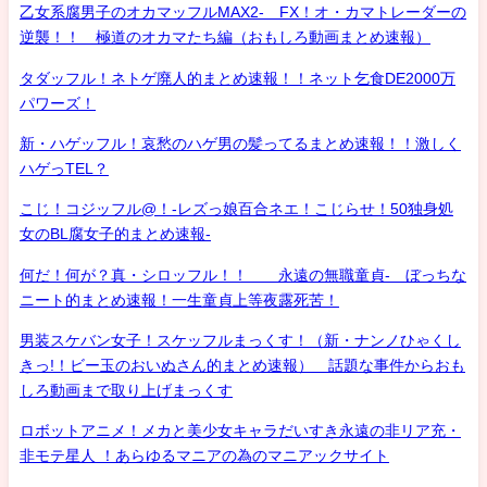
乙女系腐男子のオカマッフルMAX2- FX！オ・カマトレーダーの
逆襲！！ 極道のオカマたち編（おもしろ動画まとめ速報）
タダッフル！ネトゲ廃人的まとめ速報！！ネット乞食DE2000万
パワーズ！
新・ハゲッフル！哀愁のハゲ男の髪ってるまとめ速報！！激しく
ハゲっTEL？
こじ！コジッフル@！-レズっ娘百合ネエ！こじらせ！50独身処
女のBL腐女子的まとめ速報-
何だ！何が？真・シロッフル！！ 永遠の無職童貞- ぼっちな
ニート的まとめ速報！一生童貞上等夜露死苦！
男装スケバン女子！スケッフルまっくす！（新・ナンノひゃくし
きっ!！ビー玉のおいぬさん的まとめ速報） 話題な事件からおも
しろ動画まで取り上げまっくす
ロボットアニメ！メカと美少女キャラだいすき永遠の非リア充・
非モテ星人 ！あらゆるマニアの為のマニアックサイト