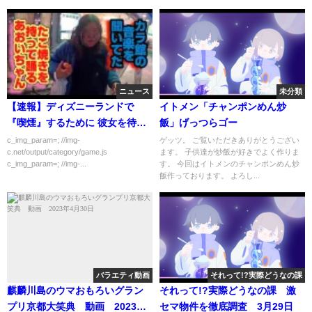
ニュース
未分類
【速報】ディズニーランドで
イトメン「チャンポンめん炒
『喫煙』するために 彼女を待た
飯」げっつらゴー
せる彼氏が炎上ｗｗｗｗｗｗｗ
c_img_param=; //img-
ゲッツ。 ご覧いただきありがとうござい
c.net/output/category/game.js
ます。 子供達が炒飯が好きでよく作りま
c_img_param=; //img-...
す。 今回はイトメンのチャンポンめん炒
飯作っております。 よろし...
バラエティ動画
それって!?実際どうなの課
麒麟川島のウマおもろいグラン
それって!?実際どうなの課 激
プリ京都大笑典 動画 2023年4
セマ物件を徹底調査 3月29日