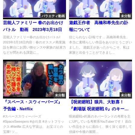
バラエティ動画
未分類
芸能人ファミリー 春のお出かけ
遊戯王作者 高橋和希先生の訃
バトル 動画 2023年3月18日
報について
芸能人ファミリー春のお出かけバトル!
信じられない訃報です… 高橋和希先生、
2023年3月18日内容：春のオススメ商業施
本当に素晴らしい作品をありがとうござい
設を舞台にお買い物センスや家族の結束力
ました。 遊戯王があったからこそ、私は
などが問われる課題に...
家族と出会うことができまし...
未分類
未分類
『スペース・スウィーパーズ』
【呪術廻戦】猿共、大歓喜！
予告編 - Netflix
『劇場版 呪術廻戦 0』のキービ
ジュアルがついに解禁、そし
#スペーススウィーパーズ
呪術廻戦×約束のネバーランドの考察を主
#SpaceSweepers #승리호 #ネットフリッ
にUPしている考察系YouTuberです！ 面白
て、ついに・・・ #shorts
クス #Netflix 広大な宇宙は、 お宝ゴミの
い作品をさらに面白く、狭く深く追求して
宝庫! ソ...
伏線や今後の展開...