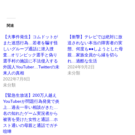
関連
【大事件発生】コムドットが
【衝撃】テレビでは絶対に放
また迷惑行為…若者を騙す怪
送されない本当の障害者の実
しいグループ通話に潜入捜
態、何度も●●しようとした母
査...オリンピック選手と偽り
親…家族全員から縁を切ら
選手村の施設に不法侵入する
れ…過酷な生活
外国人YouTuber…Twitterの未
2024年9月2日
来人の真相
未分類
2022年7月8日
未分類
【緊急生放送】200万人越え
YouTuberが問題行為発覚で炎
上…過去一辛い相談がきた…
名の知れたゲーム実況者から
被害を受けた女性と通話…ホ
スト通いの母親と通話でガチ
喧嘩