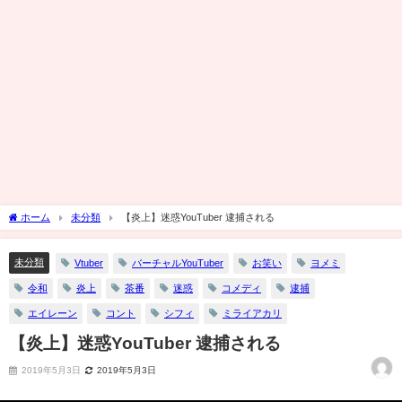
ホーム
未分類
【炎上】迷惑YouTuber 逮捕される
未分類
Vtuber
バーチャルYouTuber
お笑い
ヨメミ
令和
炎上
茶番
迷惑
コメディ
逮捕
エイレーン
コント
シフィ
ミライアカリ
【炎上】迷惑YouTuber 逮捕される
2019年5月3日
2019年5月3日