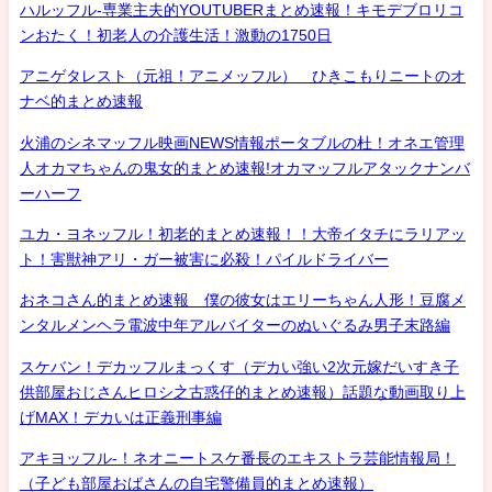
ハルッフル-専業主夫的YOUTUBERまとめ速報！キモデブロリコ
ンおたく！初老人の介護生活！激動の1750日
アニゲタレスト（元祖！アニメッフル） ひきこもりニートのオ
ナベ的まとめ速報
火浦のシネマッフル映画NEWS情報ポータブルの杜！オネエ管理
人オカマちゃんの鬼女的まとめ速報!オカマッフルアタックナンバ
ーハーフ
ユカ・ヨネッフル！初老的まとめ速報！！大帝イタチにラリアッ
ト！害獣神アリ・ガー被害に必殺！パイルドライバー
おネコさん的まとめ速報 僕の彼女はエリーちゃん人形！豆腐メ
ンタルメンヘラ電波中年アルバイターのぬいぐるみ男子末路編
スケバン！デカッフルまっくす（デカい強い2次元嫁だいすき子
供部屋おじさんヒロシ之古惑仔的まとめ速報）話題な動画取り上
げMAX！デカいは正義刑事編
アキヨッフル-！ネオニートスケ番長のエキストラ芸能情報局！
（子ども部屋おばさんの自宅警備員的まとめ速報）