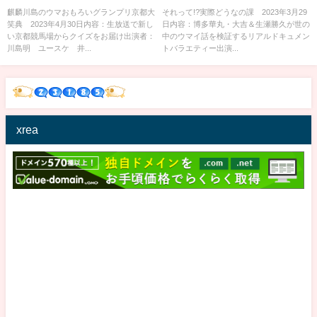
月30日
麒麟川島のウマおもろいグランプリ京都大
それって!?実際どうなの課 2023年3月29
笑典 2023年4月30日内容：生放送で新し
日内容：博多華丸・大吉＆生瀬勝久が世の
い京都競馬場からクイズをお届け出演者：
中のウマイ話を検証するリアルドキュメン
川島明 ユースケ 井...
トバラエティー出演...
xrea