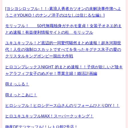
[ヨシヨシロッフル-！！-素浪人勇者カツオンの未解決事件簿へよ
うこそYOUKO！のナンノ洋子のはなしは信じるな編）]
モリッフル！ 50代無職独身ガチホモ童貞！女装子オネエ的ま
とめ速報！有益便利情報サイトの杜 モリッフル
ユキユキッフル！ど底辺的一同驚愕騒然まとめ速報！超氷河期世
代！人生の強制ロスカットですべてを失ったキグナス氷子の愛の
クリスタルキングボンビー脱出大作戦
ヒロコンプレックスNIGHT 的まとめ速報！！子供が欲しいど陰キ
ャアラフィフ女子のめざせ！専業主婦！婚活計画編
萌えっふる！
萌えっとこあに！
ヒロシッフル！ヒロシデース山さんのリフォームひとりDIY！！
ヒロユキユキッフルMAX！スーパークッキング！
徹夜DEテツヤッフル!！レトロ館2号店！