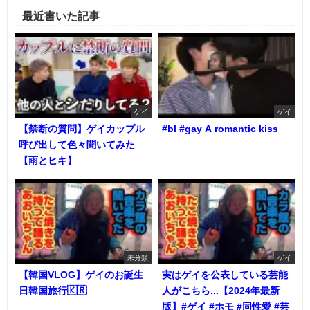
最近書いた記事
ゲイ
ゲイ
【禁断の質問】ゲイカップル
#bl #gay A romantic kiss
呼び出して色々聞いてみた
【雨とヒキ】
未分類
ゲイ
【韓国VLOG】ゲイのお誕生
実はゲイを公表している芸能
日韓国旅行🇰🇷
人がこちら...【2024年最新
版】#ゲイ #ホモ #同性愛 #芸