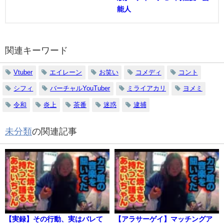
能人
関連キーワード
Vtuber
エイレーン
お笑い
コメディ
コント
シフィ
バーチャルYouTuber
ミライアカリ
ヨメミ
令和
炎上
茶番
迷惑
逮捕
未分類
の関連記事
【実録】その行動、実はバレて
【アラサーゲイ】マッチングア