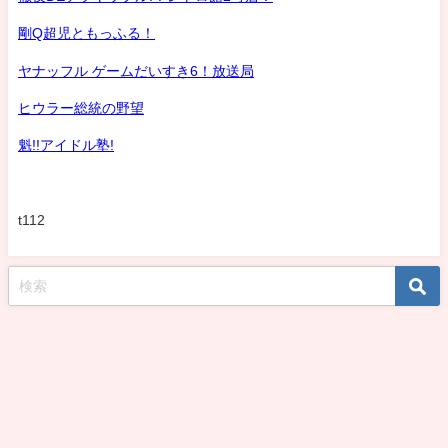
剛Q超児ともっふる！
ヤナッフル ゲームだいすき6！放送局
ヒウラー総統の野望
魁!!アイドル塾!
t112