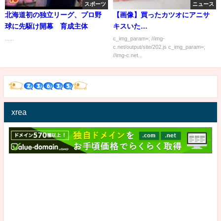
スポーツ
ニュース
北海道初の独立リーグ、プロ野
【画像】買ったカツオにアニサ
球に先駆け開幕 育成主体
キスいた…
......
c_img_param=; //img-
c.net/output/site/202.js c_img_param=;
//img-c.net...
xrea