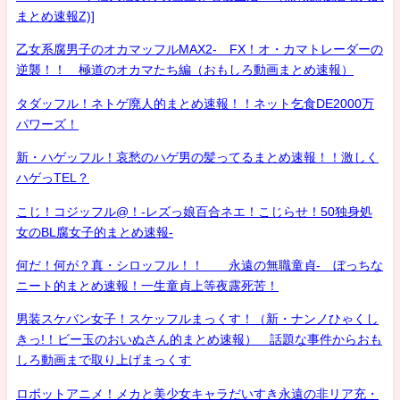
まとめ速報Z)]
乙女系腐男子のオカマッフルMAX2- FX！オ・カマトレーダーの
逆襲！！ 極道のオカマたち編（おもしろ動画まとめ速報）
タダッフル！ネトゲ廃人的まとめ速報！！ネット乞食DE2000万
パワーズ！
新・ハゲッフル！哀愁のハゲ男の髪ってるまとめ速報！！激しく
ハゲっTEL？
こじ！コジッフル@！-レズっ娘百合ネエ！こじらせ！50独身処
女のBL腐女子的まとめ速報-
何だ！何が？真・シロッフル！！ 永遠の無職童貞- ぼっちな
ニート的まとめ速報！一生童貞上等夜露死苦！
男装スケバン女子！スケッフルまっくす！（新・ナンノひゃくし
きっ!！ビー玉のおいぬさん的まとめ速報） 話題な事件からおも
しろ動画まで取り上げまっくす
ロボットアニメ！メカと美少女キャラだいすき永遠の非リア充・