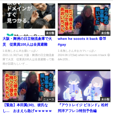
未分類
未分類
大阪・舞洲の日立物流倉庫で火
when he scoots it back 😩🍑
災 従業員100人は全員避難
#gay
1:名無しさん＠お腹いっぱい
1:名無しさん＠おカマいっぱい
2021.11.30(Tue) 大阪・舞洲の日立物流倉
2024.08.17(Sat) when he scoots it back 😩
庫で火災 従業員100人は全員避難って動
&#x1f35...
画が話題らしいぞ ...
ニュース
未分類
【緊急】本田翼(30)、彼氏な
『アウトレイジ ビヨンド』松村
し… おまえら急げｗｗｗｗｗ
邦洋アフレコ特別予告編