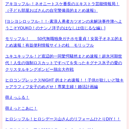
アキヨッフル-！ネオニートスケ番長のエキストラ芸能情報局！
（子ども部屋おばさんの自宅警備員的まとめ速報）
[ヨシヨシロッフル-！！-素浪人勇者カツオンの未解決事件簿へよ
うこそYOUKO！のナンノ洋子のはなしは信じるな編）]
モリッフル！ 50代無職独身ガチホモ童貞！女装子オネエ的ま
とめ速報！有益便利情報サイトの杜 モリッフル
ユキユキッフル！ど底辺的一同驚愕騒然まとめ速報！超氷河期世
代！人生の強制ロスカットですべてを失ったキグナス氷子の愛の
クリスタルキングボンビー脱出大作戦
ヒロコンプレックスNIGHT 的まとめ速報！！子供が欲しいど陰キ
ャアラフィフ女子のめざせ！専業主婦！婚活計画編
萌えっふる！
萌えっとこあに！
ヒロシッフル！ヒロシデース山さんのリフォームひとりDIY！！