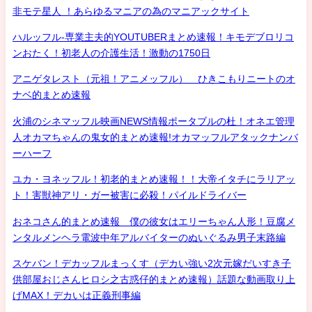
非モテ星人 ！あらゆるマニアの為のマニアックサイト
ハルッフル-専業主夫的YOUTUBERまとめ速報！キモデブロリコ
ンおたく！初老人の介護生活！激動の1750日
アニゲタレスト（元祖！アニメッフル） ひきこもりニートのオ
ナベ的まとめ速報
火浦のシネマッフル映画NEWS情報ポータブルの杜！オネエ管理
人オカマちゃんの鬼女的まとめ速報!オカマッフルアタックナンバ
ーハーフ
ユカ・ヨネッフル！初老的まとめ速報！！大帝イタチにラリアッ
ト！害獣神アリ・ガー被害に必殺！パイルドライバー
おネコさん的まとめ速報 僕の彼女はエリーちゃん人形！豆腐メ
ンタルメンヘラ電波中年アルバイターのぬいぐるみ男子末路編
スケバン！デカッフルまっくす（デカい強い2次元嫁だいすき子
供部屋おじさんヒロシ之古惑仔的まとめ速報）話題な動画取り上
げMAX！デカいは正義刑事編