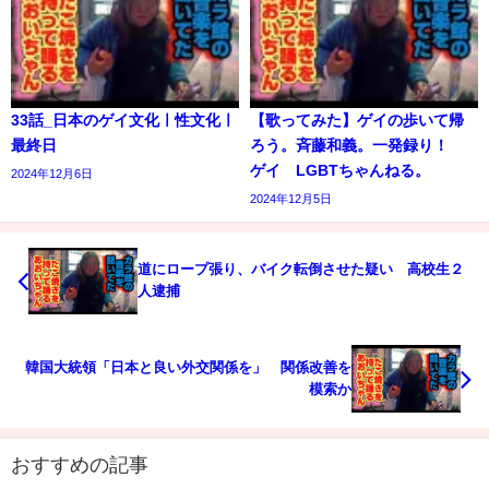
33話_日本のゲイ文化ㅣ性文化ㅣ
【歌ってみた】ゲイの歩いて帰
最終日
ろう。斉藤和義。一発録り！
ゲイ LGBTちゃんねる。
2024年12月6日
2024年12月5日
道にロープ張り、バイク転倒させた疑い 高校生２
人逮捕
韓国大統領「日本と良い外交関係を」 関係改善を
模索か
おすすめの記事