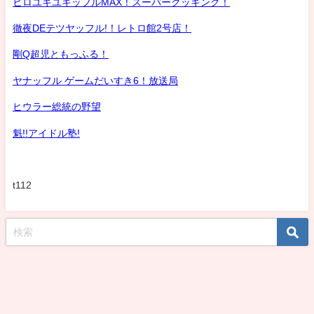
ヒロユキユキッフルMAX！スーパークッキング！
徹夜DEテツヤッフル!！レトロ館2号店！
剛Q超児ともっふる！
ヤナッフル ゲームだいすき6！放送局
ヒウラー総統の野望
魁!!アイドル塾!
t112