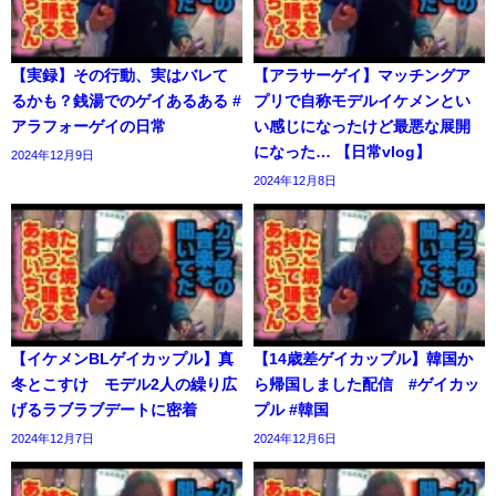
【実録】その行動、実はバレて
【アラサーゲイ】マッチングア
るかも？銭湯でのゲイあるある #
プリで自称モデルイケメンとい
アラフォーゲイの日常
い感じになったけど最悪な展開
になった… 【日常vlog】
2024年12月9日
2024年12月8日
【イケメンBLゲイカップル】真
【14歳差ゲイカップル】韓国か
冬とこすけ モデル2人の繰り広
ら帰国しました配信 #ゲイカッ
げるラブラブデートに密着
プル #韓国
2024年12月7日
2024年12月6日