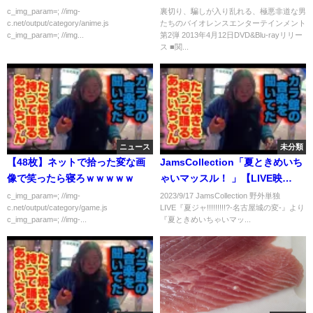
c_img_param=; //img-
裏切り、騙しが入り乱れる、極悪非道な男
c.net/output/category/anime.js
たちのバイオレンスエンターテインメント
c_img_param=; //img...
第2弾 2013年4月12日DVD&Blu-rayリリー
ス ■関...
ニュース
未分類
【48枚】ネットで拾った変な画
JamsCollection「夏ときめいち
像で笑ったら寝ろｗｗｗｗｗ
ゃいマッスル！ 」【LIVE映
像】-2023/9/17-名古屋城 二之丸
c_img_param=; //img-
2023/9/17 JamsCollection 野外単独
c.net/output/category/game.js
LIVE『夏ジャ!!!!!!!!!?-名古屋城の変-』より
広場特設ステージ
c_img_param=; //img-...
『夏ときめいちゃいマッ...