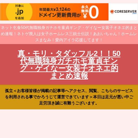
ネット乞食50代無職独身ガチホモ童貞ギング・ゲイなー女装子オネエ的まと
め速報！ネトゲ廃人は女子ホームレス三銃士伝説！あおいちゃん！ホームレ
スまなみ！愛内アイラ応援してます！
真・モリ・タダッフル2！！50
代無職独身ガチホモ童貞ギン
グ・ゲイなー女装子オネエ的
まとめ速報
孤立＜お客様皆様が掲載の記事等へアクセス、閲覧、こちらのサービス
を利用される事でかろうじて運営できています＞本日は足元が悪い中ご
足労頂き誠に有難うございます。