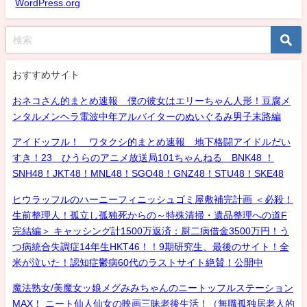
WordPress.org
おすすめサイト
おネコさん的まとめ速報 僕の彼女はエリーちゃん人形！豆腐メ
ンタルメンヘラ電波中年アルバイターのぬいぐるみ男子末路編
アイドッフル！ ワタクシ的まとめ速報 地下格闘アイドルだい
すき！23 ひうらのアニメ放送局101ちゃんねる BNK48 ！
SNH48！JKT48！MNL48！SGO48！GNZ48！STU48！SKE48
ヒウラッフルのハーニーフィニッシュゴミ屋敷補完計画 ＜必殺！
生前整理人！孤立し孤独死からの～特殊清掃・遺品整理への道F
完結編＞ キャッシング計1500万返済：厨二病借金3500万円！う
つ病統合失調症14年生HKT46！！9期研究生、最後のサイト！全
米が泣いた！認知症鬱病60代のラストサイト絶賛！公開中
魔法熟女/美魔女ッ娘メグみみちゃんのニートッフルステーション
MAX！ ニート仙人仙女の映画三昧老後生活！（無職孤独居老人的